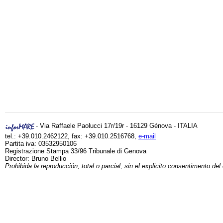
- Via Raffaele Paolucci 17r/19r - 16129 Génova - ITALIA
tel.: +39.010.2462122, fax: +39.010.2516768,
e-mail
Partita iva: 03532950106
Registrazione Stampa 33/96 Tribunale di Genova
Director: Bruno Bellio
Prohibida la reproducción, total o parcial, sin el explicito consentimento del 