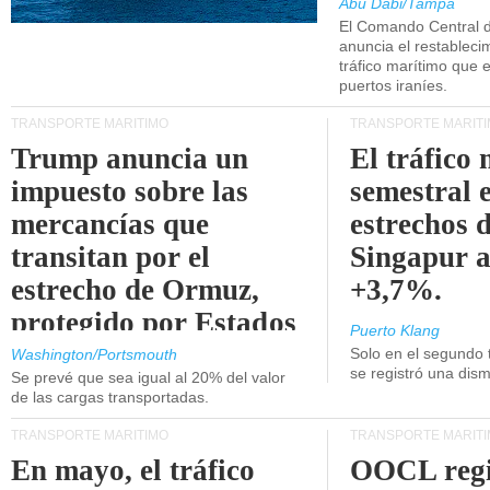
Abu Dabi/Tampa
El Comando Central 
anuncia el restableci
tráfico marítimo que e
puertos iraníes.
TRANSPORTE MARÍTIMO
TRANSPORTE MARÍT
Trump anuncia un
El tráfico
impuesto sobre las
semestral e
mercancías que
estrechos 
transitan por el
Singapur 
estrecho de Ormuz,
+3,7%.
protegido por Estados
Puerto Klang
Unidos.
Solo en el segundo 
Washington/Portsmouth
se registró una dism
Se prevé que sea igual al 20% del valor
de las cargas transportadas.
TRANSPORTE MARÍTIMO
TRANSPORTE MARÍT
En mayo, el tráfico
OOCL regi