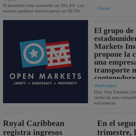
El beneficio neto aumentó un 191,4%. Los
Tirana
nuevos pedidos disminuyeron un 58,5%.
TRANSPORTE MARÍTIM
El grupo de
estadounide
Markets Ins
propone la 
una empresa
transporte 
contenedore
Washington
Rao: Hoy Estados Un
cártel de seis compañ
extranjeras.
CRUCEROS
TRANSPORTE MARÍT
Royal Caribbean
En el segu
registra ingresos
trimestre, 