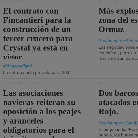
CRUCEROS
ACCIDENTES
El contrato con
Más explos
Fincantieri para la
zona del e
construcción de un
Ormuz
tercer crucero para
Southampton/Teher
Crystal ya está en
Las negociaciones 
continúan, pero la r
vigor.
marítimo aún parece
Mónaco/Miami
La entrega está prevista para 2034.
TRANSPORTE MARÍTIMO
ACCIDENTES
Las asociaciones
Dos barcos
navieras reiteran su
atacados e
oposición a los peajes
Rojo.
y aranceles
Southampton/Saná/
obligatorios para el
El buque indio "Fai
hundió, los hutíes re