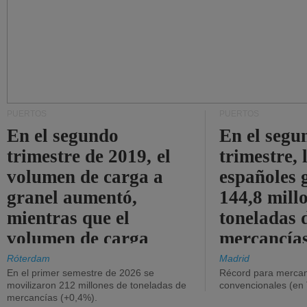
PUERTOS
PUERTOS
En el segundo
En el segu
trimestre de 2019, el
trimestre, 
volumen de carga a
españoles 
granel aumentó,
144,8 mill
mientras que el
toneladas 
volumen de carga
mercancías
general disminuyó.
Róterdam
Madrid
En el primer semestre de 2026 se
Récord para mercan
movilizaron 212 millones de toneladas de
convencionales (en
mercancías (+0,4%).