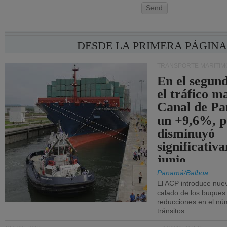
Send
DESDE LA PRIMERA PÁGIN
TRANSPORTE MARÍTIM
En el segund
el tráfico m
Canal de Pa
un +9,6%, p
disminuyó
significativ
junio.
Panamá/Balboa
El ACP introduce nuev
calado de los buques
reducciones en el nú
tránsitos.