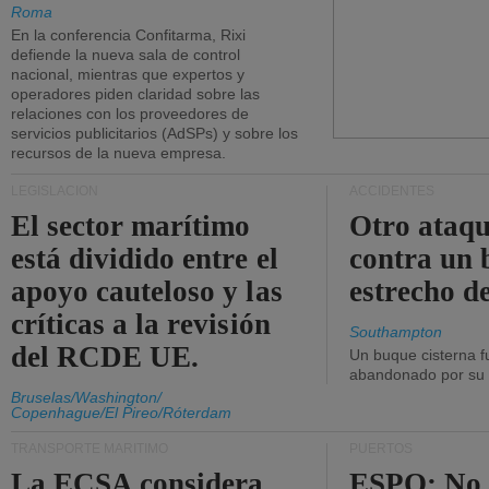
Roma
En la conferencia Confitarma, Rixi
defiende la nueva sala de control
nacional, mientras que expertos y
operadores piden claridad sobre las
relaciones con los proveedores de
servicios publicitarios (AdSPs) y sobre los
recursos de la nueva empresa.
LEGISLACIÓN
ACCIDENTES
El sector marítimo
Otro ataq
está dividido entre el
contra un 
apoyo cauteloso y las
estrecho d
críticas a la revisión
Southampton
del RCDE UE.
Un buque cisterna f
abandonado por su t
Bruselas/Washington/
Copenhague/El Pireo/Róterdam
TRANSPORTE MARÍTIMO
PUERTOS
La ECSA considera
ESPO: No 