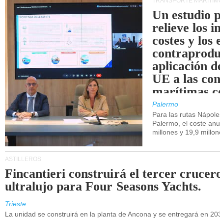
TRANSPORTE MARÍTIM
Un estudio 
relieve los 
costes y los 
contraprodu
aplicación 
UE a las co
marítimas co
de Sicilia.
Palermo
Para las rutas Nápol
Palermo, el coste anu
millones y 19,9 millo
ASTILLEROS
Fincantieri construirá el tercer crucer
ultralujo para Four Seasons Yachts.
Trieste
La unidad se construirá en la planta de Ancona y se entregará en 20