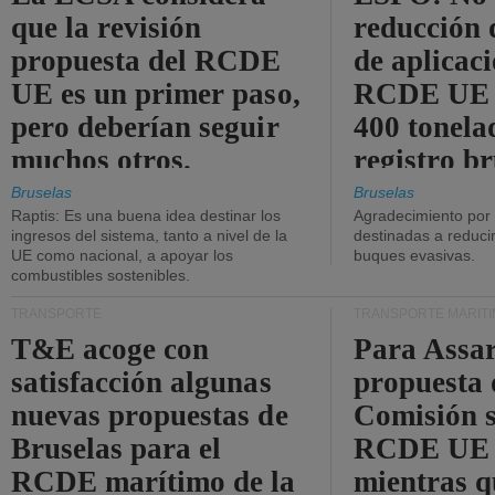
que la revisión
reducción 
propuesta del RCDE
de aplicaci
UE es un primer paso,
RCDE UE d
pero deberían seguir
400 tonela
muchos otros.
registro br
Bruselas
Bruselas
Raptis: Es una buena idea destinar los
Agradecimiento por
ingresos del sistema, tanto a nivel de la
destinadas a reducir
UE como nacional, a apoyar los
buques evasivas.
combustibles sostenibles.
TRANSPORTE
TRANSPORTE MARÍT
T&E acoge con
Para Assar
satisfacción algunas
propuesta 
nuevas propuestas de
Comisión s
Bruselas para el
RCDE UE e
RCDE marítimo de la
mientras q