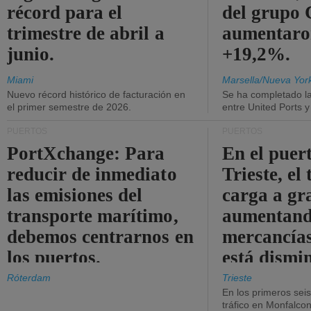
récord para el
del grup
trimestre de abril a
aumentaro
junio.
+19,2%.
Miami
Marsella/Nueva Yor
Nuevo récord histórico de facturación en
Se ha completado l
el primer semestre de 2026.
entre United Ports 
PUERTOS
PUERTOS
PortXchange: Para
En el puer
reducir de inmediato
Trieste, el 
las emisiones del
carga a gr
transporte marítimo,
aumentando
debemos centrarnos en
mercancías
los puertos.
está dismi
Róterdam
Trieste
En los primeros sei
tráfico en Monfalco