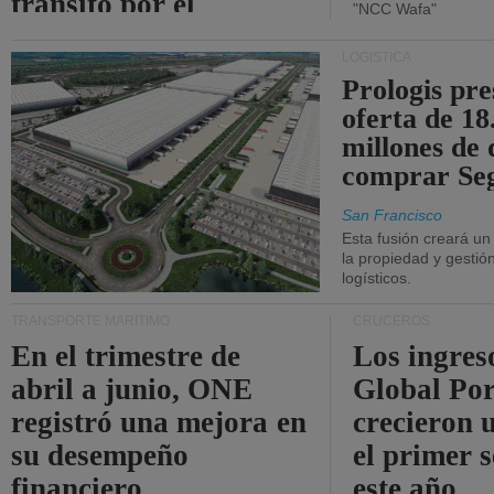
tránsito por el
"NCC Wafa"
estrecho de Ormuz.
LOGÍSTICA
Prologis pr
oferta de 18
millones de 
comprar Se
San Francisco
Esta fusión creará u
la propiedad y gestió
logísticos.
TRANSPORTE MARÍTIMO
CRUCEROS
En el trimestre de
Los ingres
abril a junio, ONE
Global Por
registró una mejora en
crecieron 
su desempeño
el primer 
financiero.
este año.