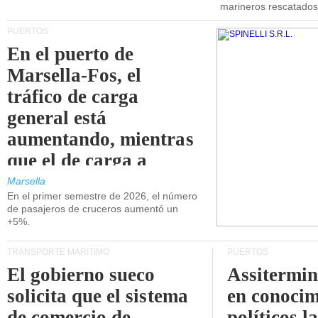
marineros rescatados
PUERTOS
En el puerto de
Marsella-Fos, el
tráfico de carga
general está
aumentando, mientras
que el de carga a
granel está
Marsella
En el primer semestre de 2026, el número
disminuyendo.
de pasajeros de cruceros aumentó un
+5%.
TRANSPORTE MARÍTIMO
PUERTOS
El gobierno sueco
Assitermin
solicita que el sistema
en conocim
de comercio de
políticos l