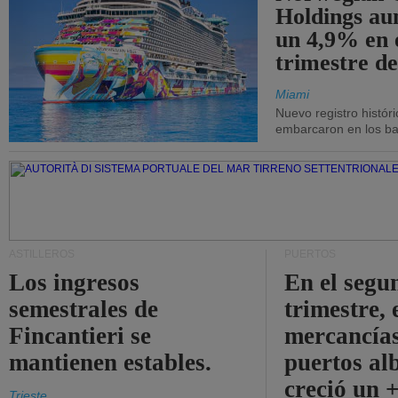
Holdings a
un 4,9% en 
trimestre de
Miami
Nuevo registro histór
embarcaron en los bar
ASTILLEROS
PUERTOS
Los ingresos
En el segu
semestrales de
trimestre, 
Fincantieri se
mercancías
mantienen estables.
puertos al
creció un 
Trieste