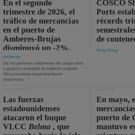
En el segundo
COSCO Sh
trimestre de 2026, el
Ports esta
tráfico de mercancías
récords tr
en el puerto de
semestrales
Amberes-Brujas
de contene
disminuyó un -2%.
Hong Kong
Amberes
Se recuperaron volúmenes de carga seca
a granel y aumentó el material rodante.
Otros sectores experimentaron
descensos.
ACCIDENTES
PUERTOS
Las fuerzas
En mayo, e
estadounidenses
mercancías
atacaron el buque
puerto de 
VLCC
Belma
, que
mantuvo es