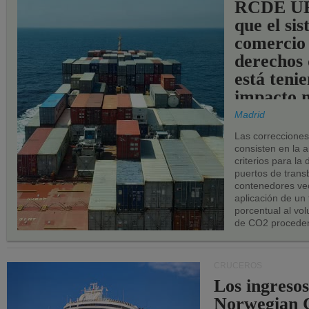
RCDE UE
que el si
comercio
derechos 
está teni
impacto n
los puerto
Madrid
UE.
Las correccione
consisten en la a
criterios para la
puertos de trans
contenedores vec
aplicación de un
porcentual al vo
de CO2 proceden
CRUCEROS
Los ingresos
Norwegian C