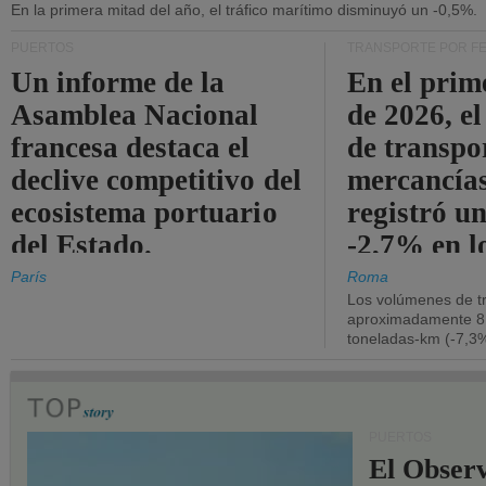
En la primera mitad del año, el tráfico marítimo disminuyó un -0,5%.
PUERTOS
TRANSPORTE POR F
Un informe de la
En el prim
Asamblea Nacional
de 2026, e
francesa destaca el
de transpo
declive competitivo del
mercancía
ecosistema portuario
registró un
del Estado.
-2,7% en l
operativos
París
Roma
Los volúmenes de tr
aproximadamente 8.
toneladas-km (-7,3%
PUERTOS
El Observ