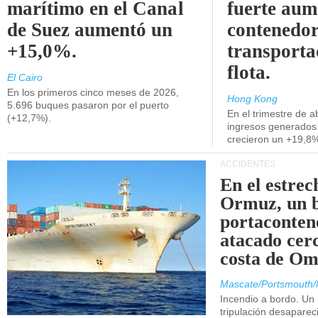
marítimo en el Canal
fuerte aum
de Suez aumentó un
contenedor
+15,0%.
transporta
flota.
El Cairo
En los primeros cinco meses de 2026,
Hong Kong
5.696 buques pasaron por el puerto
En el trimestre de abr
(+12,7%).
ingresos generados 
crecieron un +19,8
ACCIDENTES
En el estrec
Ormuz, un 
portaconten
atacado cerc
costa de Om
Mascate/Portsmouth/
Incendio a bordo. Un
tripulación desaparec