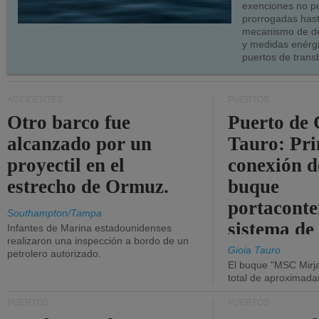
exenciones no p
prorrogadas has
mecanismo de de
y medidas enérgi
puertos de trans
ACCIDENTES
PUERTOS
Otro barco fue
Puerto de 
alcanzado por un
Tauro: Pr
proyectil en el
conexión d
estrecho de Ormuz.
buque
portaconte
Southampton/Tampa
sistema de
Infantes de Marina estadounidenses
realizaron una inspección a bordo de un
la red eléc
Gioia Tauro
petrolero autorizado.
El buque "MSC Mirja
total de aproximad
PUERTOS
PUERTOS