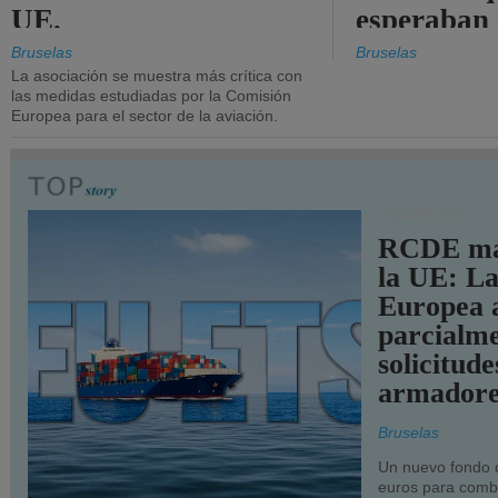
UE.
esperaban
más audac
Bruselas
Bruselas
La asociación se muestra más crítica con
las medidas estudiadas por la Comisión
Europea para el sector de la aviación.
TRANSPORTE
RCDE ma
la UE: L
Europea 
parcialme
solicitude
armadore
Bruselas
Un nuevo fondo 
euros para combu