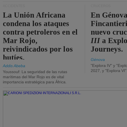
ACCIDENTES
CRUCEROS
La Unión Africana
En Génova
condena los ataques
Fincantieri
contra petroleros en el
nuevo cru
Mar Rojo,
III
a Expl
reivindicados por los
Journeys.
hutíes.
Génova
"Explora IV" y "Expl
Addis Abeba
2027, y "Explora VI
Youssouf: La seguridad de las rutas
marítimas del Mar Rojo es de vital
importancia estratégica para África.