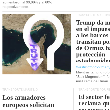
aumentaron al 99,99% y al 60%
respectivamente.
TRANSPORTE MARÍTIM
Trump da m
en el impue
a los barcos
transitan po
de Ormuz b
protección
estadounide
Washington/Southam
Mientras tanto, otro b
"Stolt Magnesium", f
misil cerca de Omán.
TRANSPORTE MARÍTIMO
TRANSPORTE POR F
El sector f
Los armadores
reclama qu
europeos solicitan
reconozca 