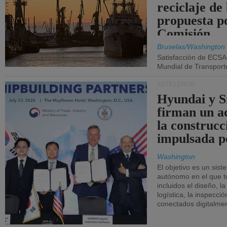
reciclaje de
propuesta p
Comisión.
Bruselas/Washington
Satisfacción de ECSA
Mundial de Transport
ASTILLEROS
Hyundai y 
firman un a
la construcc
impulsada p
Washington
El objetivo es un sist
autónomo en el que t
incluidos el diseño, la
logística, la inspecci
conectados digitalme