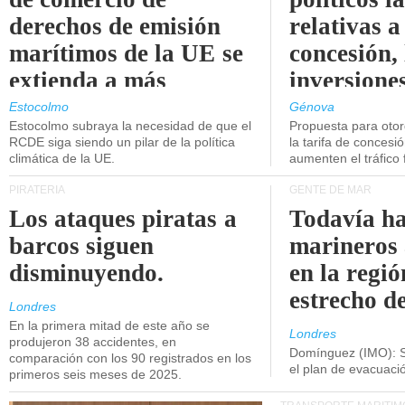
derechos de emisión
relativas a
marítimos de la UE se
concesión, 
extienda a más
inversiones
buques.
intermodal
Estocolmo
Génova
Estocolmo subraya la necesidad de que el
Propuesta para oto
RCDE siga siendo un pilar de la política
la tarifa de concesi
climática de la UE.
aumenten el tráfico f
PIRATERÍA
GENTE DE MAR
Los ataques piratas a
Todavía ha
barcos siguen
marineros
disminuyendo.
en la regió
estrecho d
Londres
En la primera mitad de este año se
Londres
produjeron 38 accidentes, en
Domínguez (IMO): S
comparación con los 90 registrados en los
el plan de evacuac
primeros seis meses de 2025.