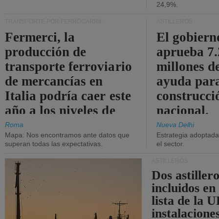
24,9%.
TRANSPORTE POR FERROCARRIL
ASTILLEROS
Fermerci, la
El gobiern
producción de
aprueba 7
transporte ferroviario
millones d
de mercancías en
ayuda para
Italia podría caer este
construcci
año a los niveles de
nacional.
2015.
Roma
Nueva Delhi
Mapa: Nos encontramos ante datos que
Estrategia adoptada 
superan todas las expectativas.
el sector.
ASTILLEROS
Dos astillero
incluidos en
lista de la 
instalacione