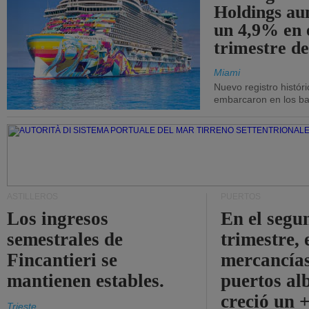
Holdings a
un 4,9% en 
trimestre de
Miami
Nuevo registro histór
embarcaron en los bar
ASTILLEROS
PUERTOS
Los ingresos
En el segu
semestrales de
trimestre, 
Fincantieri se
mercancías
mantienen estables.
puertos al
creció un 
Trieste