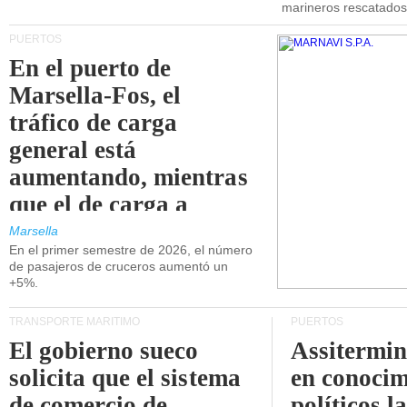
marineros rescatados
PUERTOS
En el puerto de
Marsella-Fos, el
tráfico de carga
general está
aumentando, mientras
que el de carga a
granel está
Marsella
En el primer semestre de 2026, el número
disminuyendo.
de pasajeros de cruceros aumentó un
+5%.
TRANSPORTE MARÍTIMO
PUERTOS
El gobierno sueco
Assitermin
solicita que el sistema
en conocim
de comercio de
políticos l