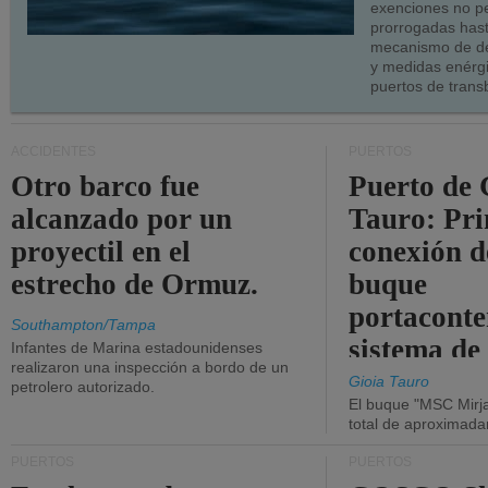
exenciones no p
prorrogadas has
mecanismo de de
y medidas enérgi
puertos de trans
ACCIDENTES
PUERTOS
Otro barco fue
Puerto de 
alcanzado por un
Tauro: Pr
proyectil en el
conexión d
estrecho de Ormuz.
buque
portaconte
Southampton/Tampa
sistema de
Infantes de Marina estadounidenses
realizaron una inspección a bordo de un
la red eléc
Gioia Tauro
petrolero autorizado.
El buque "MSC Mirja
total de aproximad
PUERTOS
PUERTOS