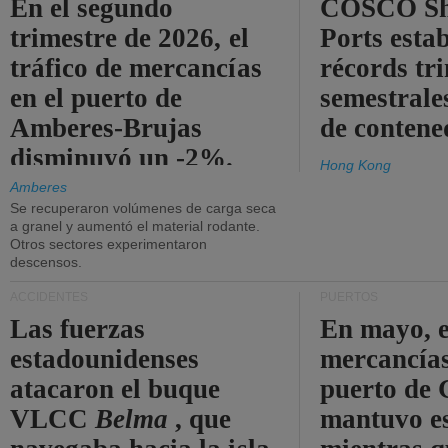
En el segundo
COSCO Sh
trimestre de 2026, el
Ports esta
tráfico de mercancías
récords tr
en el puerto de
semestrales
Amberes-Brujas
de contene
disminuyó un -2%.
Hong Kong
Amberes
Se recuperaron volúmenes de carga seca
a granel y aumentó el material rodante.
Otros sectores experimentaron
descensos.
ACCIDENTES
PUERTOS
Las fuerzas
En mayo, e
estadounidenses
mercancías
atacaron el buque
puerto de 
VLCC
Belma
, que
mantuvo es