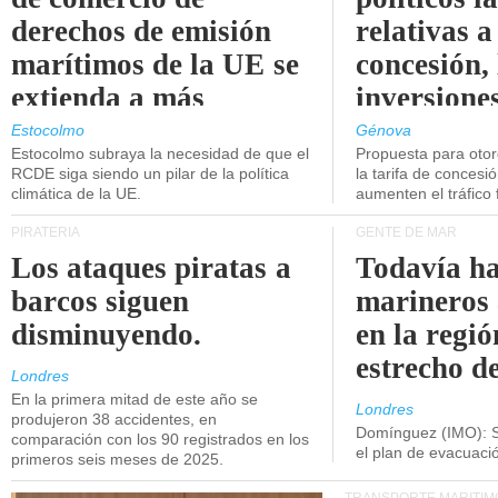
derechos de emisión
relativas a
marítimos de la UE se
concesión, 
extienda a más
inversiones
buques.
intermodal
Estocolmo
Génova
Estocolmo subraya la necesidad de que el
Propuesta para oto
RCDE siga siendo un pilar de la política
la tarifa de concesi
climática de la UE.
aumenten el tráfico f
PIRATERÍA
GENTE DE MAR
Los ataques piratas a
Todavía ha
barcos siguen
marineros
disminuyendo.
en la regió
estrecho d
Londres
En la primera mitad de este año se
Londres
produjeron 38 accidentes, en
Domínguez (IMO): S
comparación con los 90 registrados en los
el plan de evacuac
primeros seis meses de 2025.