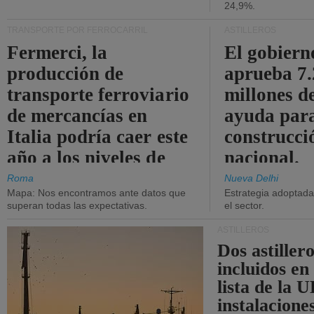
24,9%.
TRANSPORTE POR FERROCARRIL
ASTILLEROS
Fermerci, la
El gobiern
producción de
aprueba 7
transporte ferroviario
millones d
de mercancías en
ayuda para
Italia podría caer este
construcci
año a los niveles de
nacional.
2015.
Roma
Nueva Delhi
Mapa: Nos encontramos ante datos que
Estrategia adoptada 
superan todas las expectativas.
el sector.
ASTILLEROS
Dos astillero
incluidos en
lista de la 
instalacione