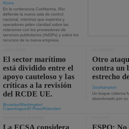
Roma
En la conferencia Confitarma, Rixi
defiende la nueva sala de control
nacional, mientras que expertos y
operadores piden claridad sobre las
relaciones con los proveedores de
servicios publicitarios (AdSPs) y sobre los
recursos de la nueva empresa.
LEGISLACIÓN
ACCIDENTES
El sector marítimo
Otro ataq
está dividido entre el
contra un 
apoyo cauteloso y las
estrecho d
críticas a la revisión
Southampton
del RCDE UE.
Un buque cisterna f
abandonado por su t
Bruselas/Washington/
Copenhague/El Pireo/Róterdam
TRANSPORTE MARÍTIMO
PUERTOS
La ECSA considera
ESPO: No 