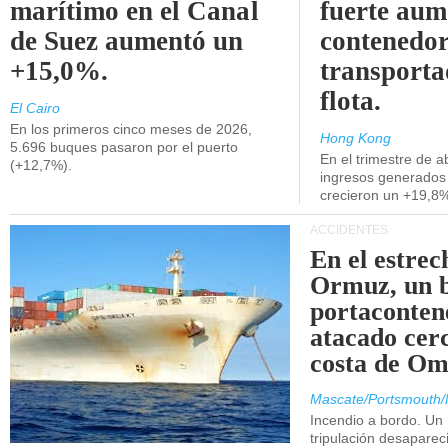
marítimo en el Canal
fuerte aum
de Suez aumentó un
contenedor
+15,0%.
transporta
flota.
El Cairo
En los primeros cinco meses de 2026,
Hong Kong
5.696 buques pasaron por el puerto
En el trimestre de abr
(+12,7%).
ingresos generados 
crecieron un +19,8
ACCIDENTES
En el estrec
Ormuz, un 
portaconten
atacado cerc
costa de Om
Mascate/Portsmouth/
Incendio a bordo. Un
tripulación desaparec