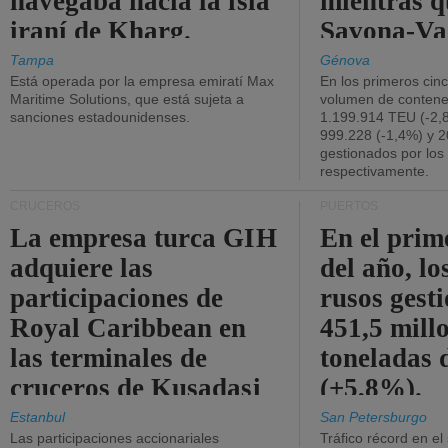
navegaba hacia la isla
mientras q
iraní de Kharg.
Savona-Va
disminuyó
Tampa
Génova
Está operada por la empresa emiratí Max
En los primeros cin
Maritime Solutions, que está sujeta a
volumen de contene
sanciones estadounidenses.
1.199.914 TEU (-2,8
999.228 (-1,4%) y 2
gestionados por los
respectivamente.
CRUCEROS
PUERTOS
La empresa turca GIH
En el prim
adquiere las
del año, lo
participaciones de
rusos gest
Royal Caribbean en
451,5 mill
las terminales de
toneladas 
cruceros de Kusadasi
(+5,8%).
y Lisboa.
Estanbul
San Petersburgo
Las participaciones accionariales
Tráfico récord en el