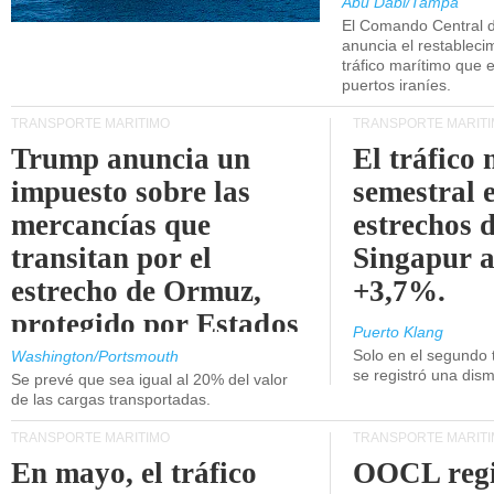
Abu Dabi/Tampa
El Comando Central 
anuncia el restableci
tráfico marítimo que e
puertos iraníes.
TRANSPORTE MARÍTIMO
TRANSPORTE MARÍT
Trump anuncia un
El tráfico
impuesto sobre las
semestral e
mercancías que
estrechos 
transitan por el
Singapur 
estrecho de Ormuz,
+3,7%.
protegido por Estados
Puerto Klang
Unidos.
Solo en el segundo 
Washington/Portsmouth
se registró una dism
Se prevé que sea igual al 20% del valor
de las cargas transportadas.
TRANSPORTE MARÍTIMO
TRANSPORTE MARÍT
En mayo, el tráfico
OOCL regi