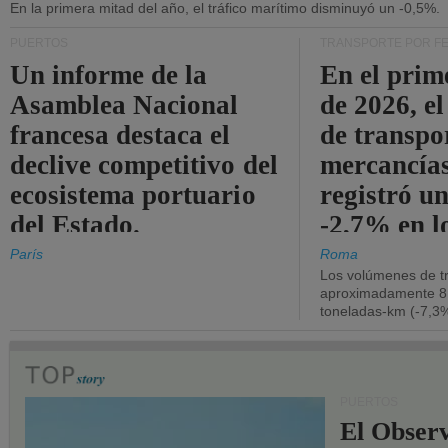
En la primera mitad del año, el tráfico marítimo disminuyó un -0,5%.
PUERTOS
TRANSPORTE POR F
Un informe de la
En el prim
Asamblea Nacional
de 2026, e
francesa destaca el
de transpo
declive competitivo del
mercancía
ecosistema portuario
registró un
del Estado.
-2,7% en l
operativos
París
Roma
Los volúmenes de tr
aproximadamente 8.
toneladas-km (-7,3%
PUERTOS
El Observ