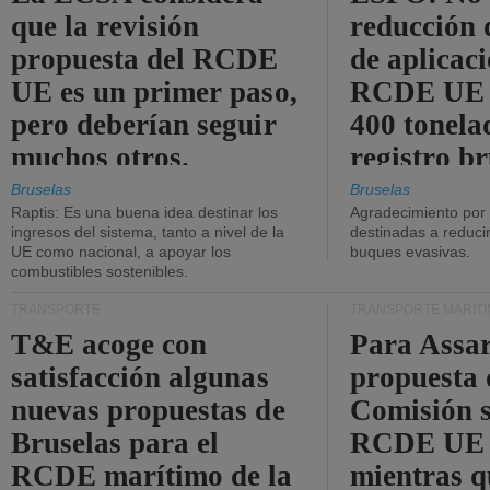
que la revisión
reducción 
propuesta del RCDE
de aplicaci
UE es un primer paso,
RCDE UE d
pero deberían seguir
400 tonela
muchos otros.
registro br
Bruselas
Bruselas
Raptis: Es una buena idea destinar los
Agradecimiento por
ingresos del sistema, tanto a nivel de la
destinadas a reducir
UE como nacional, a apoyar los
buques evasivas.
combustibles sostenibles.
TRANSPORTE
TRANSPORTE MARÍT
T&E acoge con
Para Assar
satisfacción algunas
propuesta 
nuevas propuestas de
Comisión s
Bruselas para el
RCDE UE e
RCDE marítimo de la
mientras q