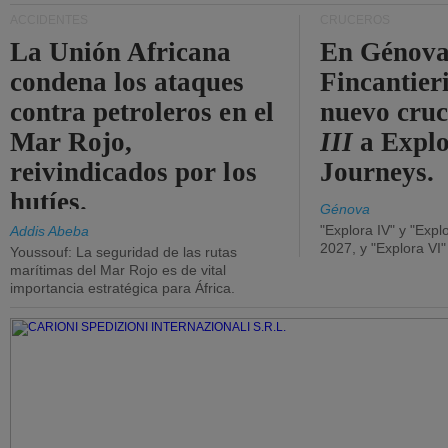
ACCIDENTES
CRUCEROS
La Unión Africana
En Génova
condena los ataques
Fincantieri
contra petroleros en el
nuevo cru
Mar Rojo,
III
a Expl
reivindicados por los
Journeys.
hutíes.
Génova
"Explora IV" y "Expl
Addis Abeba
2027, y "Explora VI
Youssouf: La seguridad de las rutas
marítimas del Mar Rojo es de vital
importancia estratégica para África.