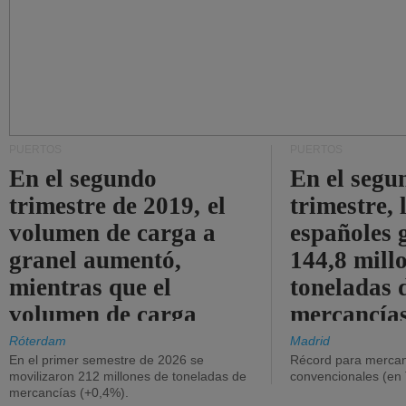
PUERTOS
PUERTOS
En el segundo
En el segu
trimestre de 2019, el
trimestre, 
volumen de carga a
españoles 
granel aumentó,
144,8 mill
mientras que el
toneladas 
volumen de carga
mercancías
general disminuyó.
Róterdam
Madrid
En el primer semestre de 2026 se
Récord para mercan
movilizaron 212 millones de toneladas de
convencionales (en
mercancías (+0,4%).