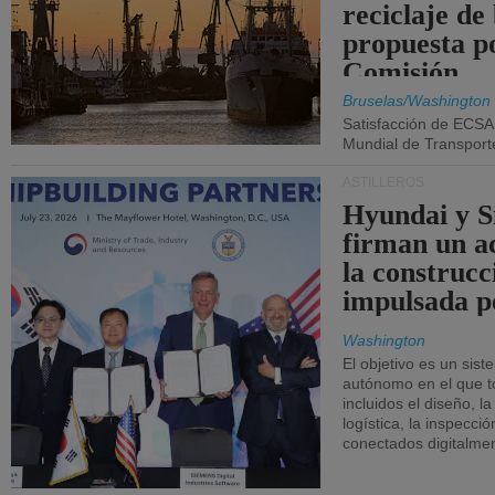
reciclaje de
propuesta p
Comisión.
Bruselas/Washington
Satisfacción de ECSA
Mundial de Transport
ASTILLEROS
Hyundai y 
firman un a
la construcc
impulsada p
Washington
El objetivo es un sist
autónomo en el que t
incluidos el diseño, la
logística, la inspecci
conectados digitalme