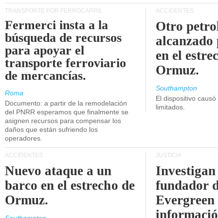
TRANSPORTE POR FERROCARRIL
ACCIDENTES
Fermerci insta a la
Otro petro
búsqueda de recursos
alcanzado 
para apoyar el
en el estre
transporte ferroviario
Ormuz.
de mercancías.
Southampton
Roma
El dispositivo causó
Documento: a partir de la remodelación
limitados.
del PNRR esperamos que finalmente se
asignen recursos para compensar los
daños que están sufriendo los
operadores.
ACCIDENTES
JUSTICIA
Nuevo ataque a un
Investigan 
barco en el estrecho de
fundador 
Ormuz.
Evergreen 
informaci