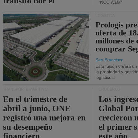
tránsito por el
"NCC Wafa"
estrecho de Ormuz.
LOGÍSTICA
Prologis pr
oferta de 18
millones de 
comprar Se
San Francisco
Esta fusión creará u
la propiedad y gestió
logísticos.
TRANSPORTE MARÍTIMO
CRUCEROS
En el trimestre de
Los ingres
abril a junio, ONE
Global Por
registró una mejora en
crecieron 
su desempeño
el primer 
financiero.
este año.