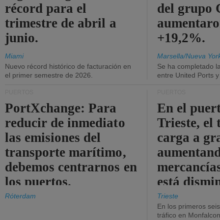
récord para el
del grup
trimestre de abril a
aumentaro
junio.
+19,2%.
Miami
Marsella/Nueva Yor
Nuevo récord histórico de facturación en
Se ha completado l
el primer semestre de 2026.
entre United Ports 
PUERTOS
PUERTOS
PortXchange: Para
En el puer
reducir de inmediato
Trieste, el 
las emisiones del
carga a gr
transporte marítimo,
aumentando
debemos centrarnos en
mercancías
los puertos.
está dismi
Róterdam
Trieste
En los primeros sei
tráfico en Monfalco