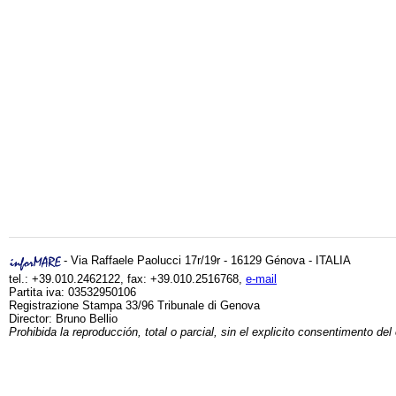
- Via Raffaele Paolucci 17r/19r - 16129 Génova - ITALIA
tel.: +39.010.2462122, fax: +39.010.2516768,
e-mail
Partita iva: 03532950106
Registrazione Stampa 33/96 Tribunale di Genova
Director: Bruno Bellio
Prohibida la reproducción, total o parcial, sin el explicito consentimento del 