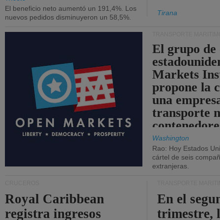
El beneficio neto aumentó un 191,4%. Los
Tirana
nuevos pedidos disminuyeron un 58,5%.
TRANSPORTE MARÍTIM
El grupo de
estadounide
Markets Ins
propone la 
una empresa
transporte 
contenedore
Washington
Rao: Hoy Estados Un
cártel de seis compañ
extranjeras.
CRUCEROS
TRANSPORTE MARÍT
Royal Caribbean
En el segu
registra ingresos
trimestre, 