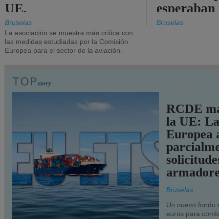
UE.
esperaban
más audac
Bruselas
Bruselas
La asociación se muestra más crítica con
las medidas estudiadas por la Comisión
Europea para el sector de la aviación.
TRANSPORTE
RCDE ma
la UE: L
Europea 
parcialme
solicitude
armadore
Bruselas
Un nuevo fondo 
euros para combu