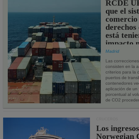
RCDE UE
que el si
comercio
derechos 
está teni
impacto n
los puerto
Madrid
UE.
Las correccione
consisten en la a
criterios para la
puertos de trans
contenedores vec
aplicación de un
porcentual al vo
de CO2 proceden
CRUCEROS
Los ingresos
Norwegian C