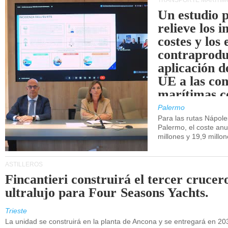
TRANSPORTE MARÍTIM
Un estudio 
relieve los 
costes y los 
contraprodu
aplicación 
UE a las co
marítimas co
de Sicilia.
Palermo
Para las rutas Nápol
Palermo, el coste anu
millones y 19,9 millo
ASTILLEROS
Fincantieri construirá el tercer crucer
ultralujo para Four Seasons Yachts.
Trieste
La unidad se construirá en la planta de Ancona y se entregará en 20