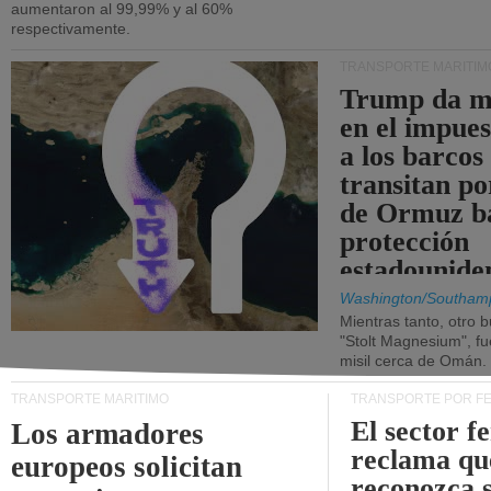
aumentaron al 99,99% y al 60%
respectivamente.
TRANSPORTE MARÍTIM
Trump da m
en el impue
a los barcos
transitan po
de Ormuz b
protección
estadounide
Washington/Southam
Mientras tanto, otro b
"Stolt Magnesium", f
misil cerca de Omán.
TRANSPORTE MARÍTIMO
TRANSPORTE POR F
El sector f
Los armadores
reclama qu
europeos solicitan
reconozca 