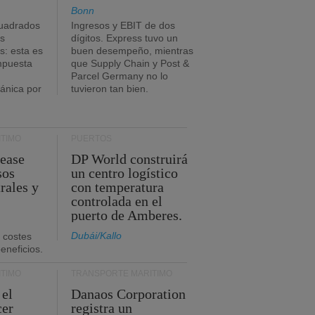
Bonn
uadrados
Ingresos y EBIT de dos
s
dígitos. Express tuvo un
: esta es
buen desempeño, mientras
impuesta
que Supply Chain y Post &
Parcel Germany no lo
tánica por
tuvieron tan bien.
TIMO
PUERTOS
Lease
DP World construirá
sos
un centro logístico
rales y
con temperatura
controlada en el
puerto de Amberes.
Dubái/Kallo
 costes
eneficios.
TIMO
TRANSPORTE MARÍTIMO
 el
Danaos Corporation
cer
registra un