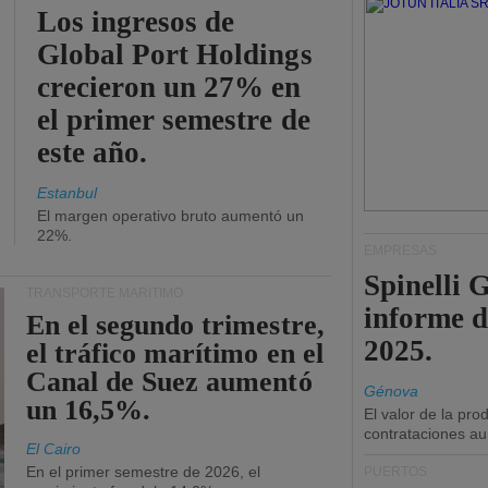
Los ingresos de
Global Port Holdings
crecieron un 27% en
el primer semestre de
este año.
Estanbul
El margen operativo bruto aumentó un
22%.
EMPRESAS
Spinelli 
TRANSPORTE MARÍTIMO
informe d
En el segundo trimestre,
2025.
el tráfico marítimo en el
Canal de Suez aumentó
Génova
un 16,5%.
El valor de la pr
contrataciones a
El Cairo
En el primer semestre de 2026, el
PUERTOS