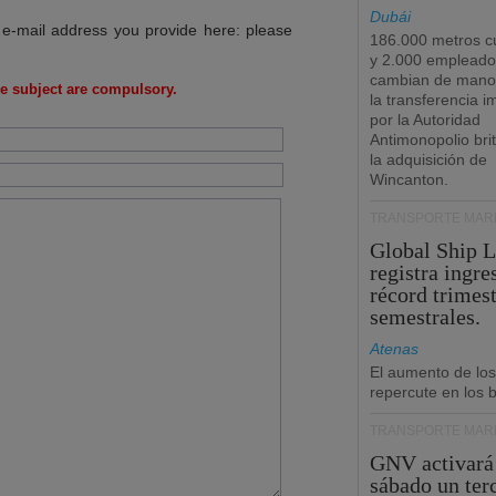
Dubái
 e-mail address you provide here: please
186.000 metros c
y 2.000 empleado
cambian de manos
e subject are compulsory.
la transferencia 
por la Autoridad
Antimonopolio bri
la adquisición de
Wincanton.
TRANSPORTE MARÍ
Global Ship 
registra ingre
récord trimest
semestrales.
Atenas
El aumento de los
repercute en los b
TRANSPORTE MARÍ
GNV activará
sábado un ter