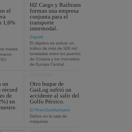
HZ Cargo y Railtrans
en el
forman una empresa
eva
conjunta para el
n 1,6%
transporte
intermodal.
Zagreb
El objetivo es activar un
tráfico de más de 500 mil
eis meses
toneladas entre los puertos
onaron
de Croacia y los mercados
 TEU
de Europa Central.
ACCIDENTES
a un
Otro buque de
o récord
GasLog sufrió un
es de
accidente al salir del
2%) en
Golfo Pérsico.
imestre.
El Pireo/Southampton
Daños en la sala de
máquinas
TRANSPORTE MARÍTIMO