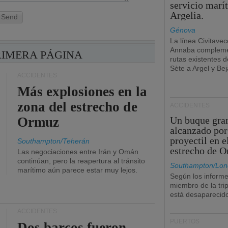
servicio marí
Argelia.
Send
Génova
La línea Civitavec
Annaba compleme
RIMERA PÁGINA
rutas existentes 
Sète a Argel y Bej
ACCIDENTES
Más explosiones en la
zona del estrecho de
ACCIDENTES
Ormuz
Un buque gra
alcanzado por
proyectil en e
Southampton/Teherán
estrecho de 
Las negociaciones entre Irán y Omán
continúan, pero la reapertura al tránsito
Southampton/Lon
marítimo aún parece estar muy lejos.
Según los informe
miembro de la tri
está desaparecid
ACCIDENTES
PUERTOS
Dos barcos fueron