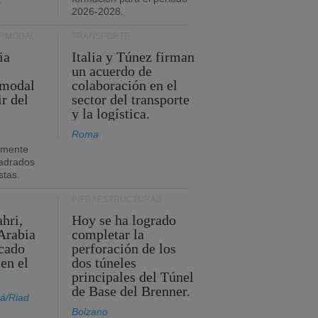
.
2026-2028.
ERMODAL
TRANSPORTE
ia
Italia y Túnez firman
un acuerdo de
rmodal
colaboración en el
ir del
sector del transporte
y la logística.
Roma
amente
adrados
stas.
INFRAESTRUCTURAS
hri,
Hoy se ha logrado
Arabia
completar la
acado
perforación de los
 en el
dos túneles
principales del Túnel
de Base del Brenner.
á/Riad
Bolzano