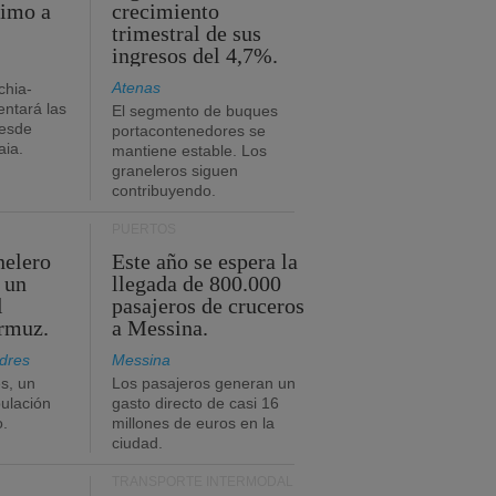
timo a
crecimiento
trimestral de sus
ingresos del 4,7%.
Atenas
chia-
ntará las
El segmento de buques
desde
portacontenedores se
aia.
mantiene estable. Los
graneleros siguen
contribuyendo.
PUERTOS
nelero
Este año se espera la
 un
llegada de 800.000
l
pasajeros de cruceros
Ormuz.
a Messina.
dres
Messina
s, un
Los pasajeros generan un
pulación
gasto directo de casi 16
o.
millones de euros en la
ciudad.
TRANSPORTE INTERMODAL