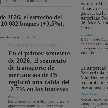
crecimiento fue del +14,0%.
Fabrizio Maril
el nuevo secre
general de la
de 2026, el estrecho del
Autoridad Por
 10.082 buques (+0,5%).
del Mar Adriá
Central.
Ancona
ítimo disminuyó un -0,5%.
El Comité de Gest
aprobado el ajust
TRANSPORTE POR FERROCARRIL
presupuestario de
En el primer semestre
institución.
de 2026, el segmento
PUERTOS
de transporte de
La Autoridad
Portuaria del 
mercancías de FS
Mar Tirreno y
registró una caída del
ha aprobado e
presupuestari
-2,7% en los ingresos
Gioia Tauro
operativos.
Roma
Registra mayores
Los volúmenes de tráfico ascendieron a
y mayores gastos
aproximadamente 8.800 millones de