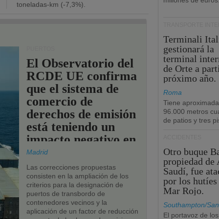
millones de euros
toneladas-km (-7,3%).
TRANSPORTE INT
Terminali Ital
gestionará la
PUERTOS
terminal inte
El Observatorio del
de Orte a part
RCDE UE confirma
próximo año.
que el sistema de
Roma
comercio de
Tiene aproximad
derechos de emisión
96.000 metros cu
de patios y tres pi
está teniendo un
impacto negativo en
ACCIDENTES
los puertos de la
Otro buque Ba
Madrid
propiedad de 
UE.
Las correcciones propuestas
Saudí, fue at
consisten en la ampliación de los
por los hutíes
criterios para la designación de
Mar Rojo.
puertos de transbordo de
contenedores vecinos y la
Southampton/San
aplicación de un factor de reducción
El portavoz de los