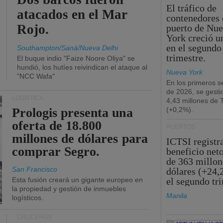
El tráfico de
atacados en el Mar
contenedores 
Rojo.
puerto de Nu
York creció u
en el segundo
Southampton/Saná/Nueva Delhi
trimestre.
El buque indio "Faize Noore Oliya" se
hundió, los hutíes reivindican el ataque al
Nueva York
"NCC Wafa"
En los primeros s
de 2026, se gesti
LOGÍSTICA
4,43 millones de
Prologis presenta una
(+0,2%).
oferta de 18.800
PUERTOS
millones de dólares para
ICTSI registr
comprar Segro.
beneficio net
de 363 millon
San Francisco
dólares (+24,
Esta fusión creará un gigante europeo en
el segundo tr
la propiedad y gestión de inmuebles
Manila
logísticos.
CRUCEROS