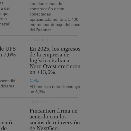
es
Las dos zonas de
ía del
construcción están
buque
conectadas
ctos
aproximadamente a 1.400
azal".
metros por debajo del paso
del Brenner.
LOGÍSTICA
 de UPS
En 2025, los ingresos
n 7,6%
de la empresa de
logística italiana
Nord Ovest crecieron
un +13,6%.
Cuña
 ascendió
 dólares
El beneficio neto disminuyó
un 8,3%.
EMPRESAS
Fincantieri firma un
acuerdo con los
mentó
socios de reinversión
 de
de NextGeo.