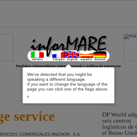
Periódico independiente sobre economía y política de transporte
We've detected that you might be
speaking a different language.
If you want to change the language of the
page you can click one of the flags above.
x
LOGÍSTICA
e service
DP World adq
seis centros
logísticos de
el Reino Unid
RVICIOS COMERCIALES ANCHOR, S.A.