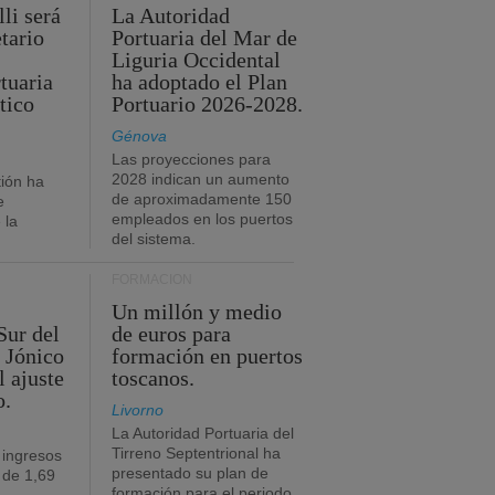
li será
La Autoridad
tario
Portuaria del Mar de
Liguria Occidental
tuaria
ha adoptado el Plan
tico
Portuario 2026-2028.
Génova
Las proyecciones para
2028 indican un aumento
ión ha
de aproximadamente 150
e
empleados en los puertos
 la
del sistema.
FORMACIÓN
Un millón y medio
Sur del
de euros para
 Jónico
formación en puertos
l ajuste
toscanos.
o.
Livorno
La Autoridad Portuaria del
Tirreno Septentrional ha
 ingresos
presentado su plan de
 de 1,69
formación para el periodo