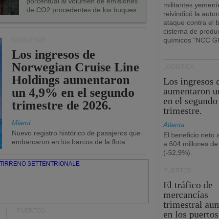
porcentual al volumen de emisiones
militantes yemení
de CO2 procedentes de los buques.
reivindicó la autor
ataque contra el 
cisterna de produ
químicos "NCC Gh
CRUCEROS
Los ingresos de
Norwegian Cruise Line
LOGÍSTICA
Holdings aumentaron
Los ingresos
un 4,9% en el segundo
aumentaron u
en el segundo
trimestre de 2026.
trimestre.
Miami
Atlanta
Nuevo registro histórico de pasajeros que
El beneficio neto
embarcaron en los barcos de la flota.
a 604 millones de
(-52,9%).
PUERTOS
El tráfico de
mercancías
trimestral au
PUERTOS
en los puertos