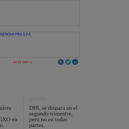
02:05 GMT+2
LOGÍSTICA
uiere
DHL se dispara en el
segundo trimestre,
 GXO en
pero no en todas
o.
partes.