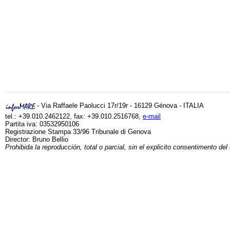
- Via Raffaele Paolucci 17r/19r - 16129 Génova - ITALIA
tel.: +39.010.2462122, fax: +39.010.2516768,
e-mail
Partita iva: 03532950106
Registrazione Stampa 33/96 Tribunale di Genova
Director: Bruno Bellio
Prohibida la reproducción, total o parcial, sin el explicito consentimento del 