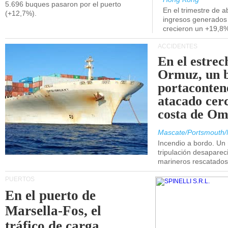
5.696 buques pasaron por el puerto
En el trimestre de abr
(+12,7%).
ingresos generados 
crecieron un +19,8
ACCIDENTES
En el estrec
Ormuz, un 
portaconten
atacado cerc
costa de Om
Mascate/Portsmouth/
Incendio a bordo. Un
tripulación desaparec
marineros rescatados
PUERTOS
En el puerto de
Marsella-Fos, el
tráfico de carga