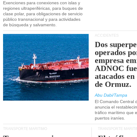
Exenciones para conexiones con islas y
regiones ultraperiféricas, para buques de
clase polar, para obligaciones de servicio
público transnacional y para actividades
de búsqueda y salvamento.
ACCIDENTES
Dos superpe
operados po
empresa emi
ADNOC fue
atacados en 
de Ormuz.
Abu Dabi/Tampa
El Comando Central 
anuncia el restableci
tráfico marítimo que e
puertos iraníes.
TRANSPORTE MARÍTIMO
TRANSPORTE MARÍT