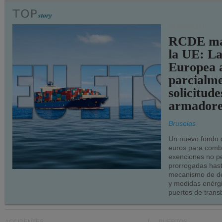
TRANSPORTE
RCDE ma
la UE: L
Europea 
parcialme
solicitude
armadore
Bruselas
Un nuevo fondo 
euros para combu
exenciones no p
prorrogadas has
mecanismo de de
y medidas enérgi
puertos de trans