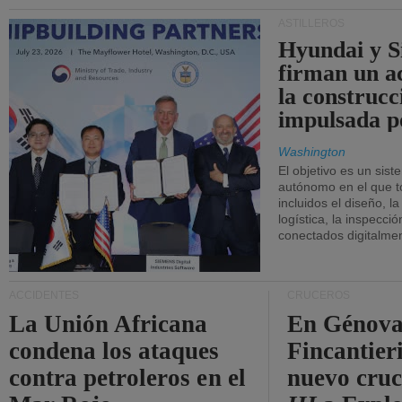
ASTILLEROS
Hyundai y 
firman un a
la construcc
impulsada p
Washington
El objetivo es un sist
autónomo en el que t
incluidos el diseño, la
logística, la inspecci
conectados digitalme
ACCIDENTES
CRUCEROS
La Unión Africana
En Génova
condena los ataques
Fincantieri
contra petroleros en el
nuevo cru