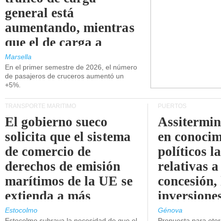
general está
aumentando, mientras
que el de carga a
granel está
Marsella
En el primer semestre de 2026, el número
disminuyendo.
de pasajeros de cruceros aumentó un
+5%.
TRANSPORTE MARÍTIMO
PUERTOS
El gobierno sueco
Assitermin
solicita que el sistema
en conocim
de comercio de
políticos l
derechos de emisión
relativas a
marítimos de la UE se
concesión, 
extienda a más
inversiones
buques.
intermodal
Estocolmo
Génova
Estocolmo subraya la necesidad de que el
Propuesta para oto