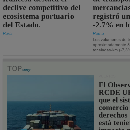
declive competitivo del
mercancía
ecosistema portuario
registró un
del Estado.
-2,7% en l
operativos
París
Roma
Los volúmenes de tr
aproximadamente 8.
toneladas-km (-7,3%
PUERTOS
El Observ
RCDE UE
que el si
comercio
derechos 
está teni