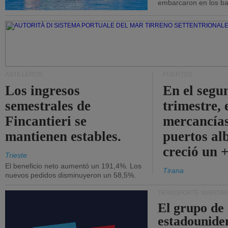
embarcaron en los bar
ASTILLEROS
PUERTOS
Los ingresos
En el segu
semestrales de
trimestre, 
Fincantieri se
mercancías
mantienen estables.
puertos al
creció un 
Trieste
El beneficio neto aumentó un 191,4%. Los
Tirana
nuevos pedidos disminuyeron un 58,5%.
TRANSPORTE MARÍTIM
El grupo de
estadounide