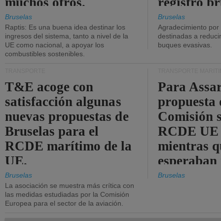
muchos otros.
registro br
Bruselas
Bruselas
Raptis: Es una buena idea destinar los
Agradecimiento por
ingresos del sistema, tanto a nivel de la
destinadas a reducir
UE como nacional, a apoyar los
buques evasivas.
combustibles sostenibles.
TRANSPORTE
TRANSPORTE MARÍT
T&E acoge con
Para Assar
satisfacción algunas
propuesta 
nuevas propuestas de
Comisión s
Bruselas para el
RCDE UE e
RCDE marítimo de la
mientras q
UE.
esperaban
más audac
Bruselas
Bruselas
La asociación se muestra más crítica con
las medidas estudiadas por la Comisión
Europea para el sector de la aviación.