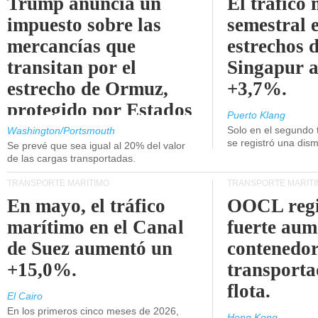
Trump anuncia un
El tráfico
impuesto sobre las
semestral e
mercancías que
estrechos 
transitan por el
Singapur 
estrecho de Ormuz,
+3,7%.
protegido por Estados
Puerto Klang
Unidos.
Solo en el segundo 
Washington/Portsmouth
se registró una dism
Se prevé que sea igual al 20% del valor
de las cargas transportadas.
TRANSPORTE MARÍTIMO
TRANSPORTE MARÍT
En mayo, el tráfico
OOCL regi
marítimo en el Canal
fuerte aum
de Suez aumentó un
contenedor
+15,0%.
transporta
flota.
El Cairo
En los primeros cinco meses de 2026,
Hong Kong