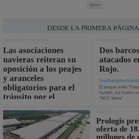
Send
DESDE LA PRIMERA PÁGIN
TRANSPORTE MARÍTIMO
ACCIDENTES
Las asociaciones
Dos barcos
navieras reiteran su
atacados e
oposición a los peajes
Rojo.
y aranceles
Southampton/Saná/
obligatorios para el
El buque indio "Fai
hundió, los hutíes re
tránsito por el
"NCC Wafa"
estrecho de Ormuz.
LOGÍSTICA
Prologis pr
oferta de 18
millones de 