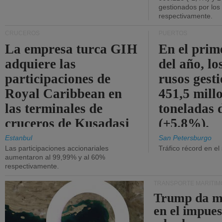
gestionados por los
respectivamente.
CRUCEROS
PUERTOS
La empresa turca GIH
En el prim
adquiere las
del año, lo
participaciones de
rusos gest
Royal Caribbean en
451,5 mill
las terminales de
toneladas 
cruceros de Kusadasi
(+5,8%).
y Lisboa.
Estanbul
San Petersburgo
Las participaciones accionariales
Tráfico récord en el
aumentaron al 99,99% y al 60%
respectivamente.
TRANSPORTE MARÍTIM
Trump da m
en el impue