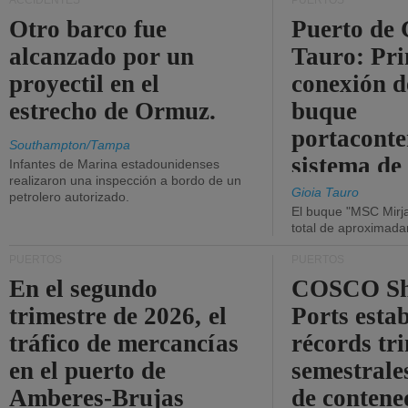
ACCIDENTES
PUERTOS
Otro barco fue
Puerto de 
alcanzado por un
Tauro: Pr
proyectil en el
conexión d
estrecho de Ormuz.
buque
portaconte
Southampton/Tampa
sistema de
Infantes de Marina estadounidenses
realizaron una inspección a bordo de un
la red eléc
Gioia Tauro
petrolero autorizado.
El buque "MSC Mirja
total de aproximad
PUERTOS
PUERTOS
En el segundo
COSCO Sh
trimestre de 2026, el
Ports esta
tráfico de mercancías
récords tr
en el puerto de
semestrales
Amberes-Brujas
de contene