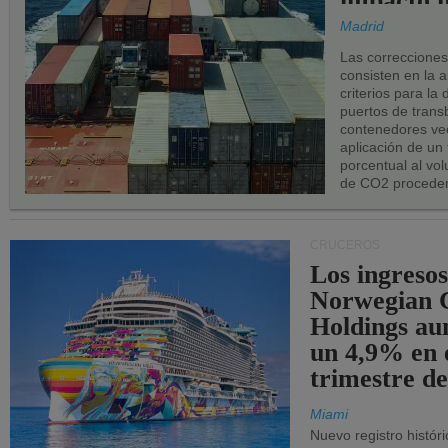
impacto n
los puerto
Madrid
UE.
Las correccione
consisten en la a
criterios para la
puertos de trans
contenedores vec
aplicación de un
porcentual al vo
de CO2 proceden
CRUCEROS
Los ingresos
Norwegian C
Holdings a
un 4,9% en 
trimestre de
Miami
Nuevo registro histór