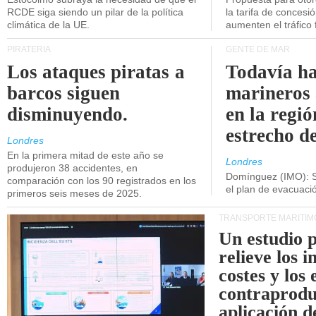
RCDE siga siendo un pilar de la política
la tarifa de concesi
climática de la UE.
aumenten el tráfico f
PIRATERÍA
GENTE DE MAR
Los ataques piratas a
Todavía ha
barcos siguen
marineros
disminuyendo.
en la regió
estrecho d
Londres
En la primera mitad de este año se
Londres
produjeron 38 accidentes, en
Domínguez (IMO): S
comparación con los 90 registrados en los
el plan de evacuac
primeros seis meses de 2025.
TRANSPORTE MARÍTIM
Un estudio 
relieve los 
costes y los 
contraprodu
aplicación 