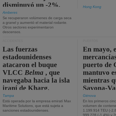
disminuyó un -2%.
Hong Kong
Amberes
Se recuperaron volúmenes de carga seca
a granel y aumentó el material rodante.
Otros sectores experimentaron
descensos.
ACCIDENTES
PUERTOS
Las fuerzas
En mayo, e
estadounidenses
mercancías
atacaron el buque
puerto de 
VLCC
Belma
, que
mantuvo es
navegaba hacia la isla
mientras q
iraní de Kharg.
Savona-Va
disminuyó
Tampa
Génova
Está operada por la empresa emiratí Max
En los primeros cin
Maritime Solutions, que está sujeta a
volumen de contene
sanciones estadounidenses.
1.199.914 TEU (-2,8
999.228 (-1,4%) y 2