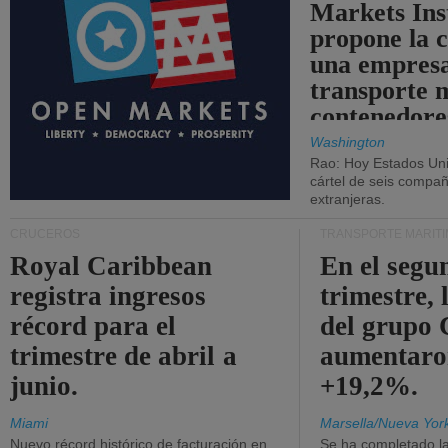
Markets Ins
propone la 
una empresa
transporte 
contenedore
Washington
Rao: Hoy Estados Un
cártel de seis compañ
extranjeras.
CRUCEROS
TRANSPORTE MARÍT
Royal Caribbean
En el segu
registra ingresos
trimestre, 
récord para el
del grup
trimestre de abril a
aumentaro
junio.
+19,2%.
Miami
Marsella/Nueva Yor
Nuevo récord histórico de facturación en
Se ha completado l