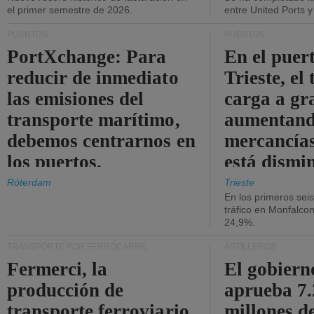
el primer semestre de 2026.
entre United Ports 
PUERTOS
PUERTOS
PortXchange: Para
En el puer
reducir de inmediato
Trieste, el 
las emisiones del
carga a gr
transporte marítimo,
aumentando
debemos centrarnos en
mercancías
los puertos.
está dismi
Róterdam
Trieste
En los primeros sei
tráfico en Monfalco
24,9%.
TRANSPORTE POR FERROCARRIL
ASTILLEROS
Fermerci, la
El gobiern
producción de
aprueba 7
transporte ferroviario
millones d