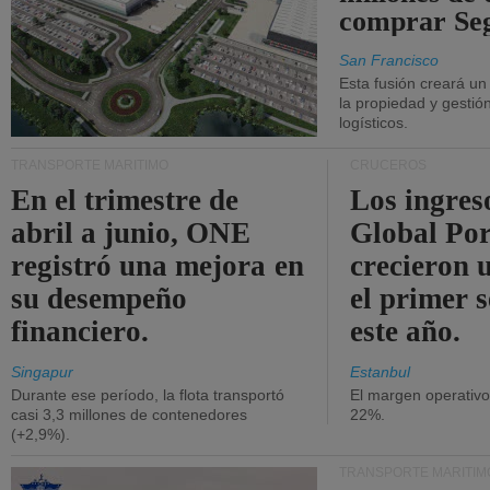
comprar Se
San Francisco
Esta fusión creará u
la propiedad y gestió
logísticos.
TRANSPORTE MARÍTIMO
CRUCEROS
En el trimestre de
Los ingres
abril a junio, ONE
Global Por
registró una mejora en
crecieron 
su desempeño
el primer 
financiero.
este año.
Singapur
Estanbul
Durante ese período, la flota transportó
El margen operativ
casi 3,3 millones de contenedores
22%.
(+2,9%).
TRANSPORTE MARÍTIM