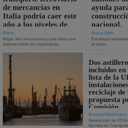
de mercancías en
ayuda para
Italia podría caer este
construcci
año a los niveles de
nacional.
2015.
Roma
Nueva Delhi
Mapa: Nos encontramos ante datos que
Estrategia adoptada 
superan todas las expectativas.
el sector.
ASTILLEROS
Dos astillero
incluidos en
lista de la 
instalacione
reciclaje de
propuesta p
Comisión.
Bruselas/Washington
Satisfacción de ECSA
Mundial de Transport