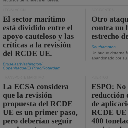
recursos de la nueva empresa.
LEGISLACIÓN
ACCIDENTES
El sector marítimo
Otro ataq
está dividido entre el
contra un 
apoyo cauteloso y las
estrecho d
críticas a la revisión
Southampton
del RCDE UE.
Un buque cisterna f
abandonado por su t
Bruselas/Washington/
Copenhague/El Pireo/Róterdam
TRANSPORTE MARÍTIMO
PUERTOS
La ECSA considera
ESPO: No 
que la revisión
reducción 
propuesta del RCDE
de aplicaci
UE es un primer paso,
RCDE UE d
pero deberían seguir
400 tonela