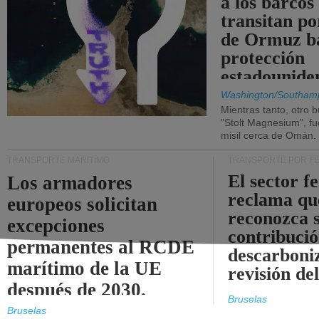
a los barcos
transitan po
de Ormuz b
protección
estadounide
Washington/Southam
Mientras tanto, otro b
"Stolt Magnesium", f
misil cerca de Omán.
TRANSPORTE MARÍTIMO
TRANSPORTE POR F
El sector f
Los armadores
reclama qu
europeos solicitan
reconozca 
excepciones
contribució
permanentes al RCDE
descarboniz
marítimo de la UE
revisión d
después de 2030.
Bruselas
Bruselas