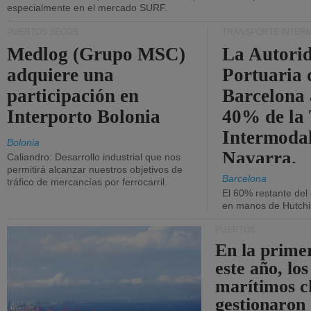
especialmente en el mercado SURF.
PUERTOS SECOS
TRANSPORTE INTER
Medlog (Grupo MSC)
La Autori
adquiere una
Portuaria 
participación en
Barcelona 
Interporto Bolonia
40% de la
Intermodal
Bolonia
Navarra.
Caliandro: Desarrollo industrial que nos
permitirá alcanzar nuestros objetivos de
Barcelona
tráfico de mercancías por ferrocarril.
El 60% restante del
en manos de Hutchi
PUERTOS
En la prime
este año, lo
marítimos c
gestionaron