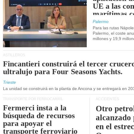
UE a las co
marítimas co
de Sicilia.
Palermo
Para las rutas Nápol
Palermo, el coste anu
millones y 19,9 millo
ASTILLEROS
Fincantieri construirá el tercer crucer
ultralujo para Four Seasons Yachts.
Trieste
La unidad se construirá en la planta de Ancona y se entregará en 20
TRANSPORTE POR FERROCARRIL
ACCIDENTES
Fermerci insta a la
Otro petro
búsqueda de recursos
alcanzado 
para apoyar el
en el estre
transporte ferroviario