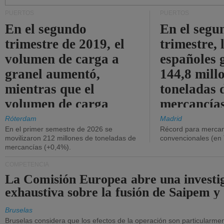
PUERTOS
PUERTOS
En el segundo
En el segu
trimestre de 2019, el
trimestre, 
volumen de carga a
españoles 
granel aumentó,
144,8 mill
mientras que el
toneladas 
volumen de carga
mercancías
general disminuyó.
Róterdam
Madrid
En el primer semestre de 2026 se
Récord para mercan
movilizaron 212 millones de toneladas de
convencionales (en
mercancías (+0,4%).
COMPETENCIA
La Comisión Europea abre una investi
exhaustiva sobre la fusión de Saipem y
Bruselas
Bruselas considera que los efectos de la operación son particularment