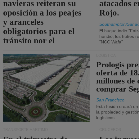
navieras reiteran su
atacados e
oposición a los peajes
Rojo.
y aranceles
Southampton/Saná/
obligatorios para el
El buque indio "Fai
hundió, los hutíes re
tránsito por el
"NCC Wafa"
estrecho de Ormuz.
LOGÍSTICA
Prologis pr
oferta de 18
millones de 
comprar Se
San Francisco
Esta fusión creará u
la propiedad y gestió
logísticos.
TRANSPORTE MARÍTIMO
CRUCEROS