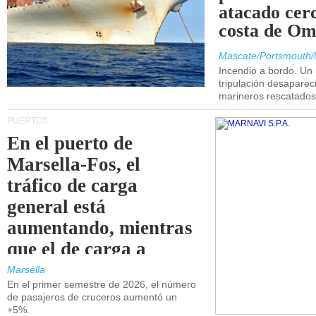
atacado cerc
costa de Om
Mascate/Portsmouth/
Incendio a bordo. Un
tripulación desaparec
marineros rescatados
PUERTOS
En el puerto de
Marsella-Fos, el
tráfico de carga
general está
aumentando, mientras
que el de carga a
granel está
Marsella
En el primer semestre de 2026, el número
disminuyendo.
de pasajeros de cruceros aumentó un
+5%.