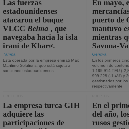
Las fuerzas
En mayo, e
estadounidenses
mercancías
atacaron el buque
puerto de 
VLCC
Belma
, que
mantuvo es
navegaba hacia la isla
mientras q
iraní de Kharg.
Savona-Va
disminuyó
Tampa
Génova
Está operada por la empresa emiratí Max
En los primeros cin
Maritime Solutions, que está sujeta a
volumen de contene
sanciones estadounidenses.
1.199.914 TEU (-2,8
999.228 (-1,4%) y 2
gestionados por los
respectivamente.
CRUCEROS
PUERTOS
La empresa turca GIH
En el prim
adquiere las
del año, lo
participaciones de
rusos gest