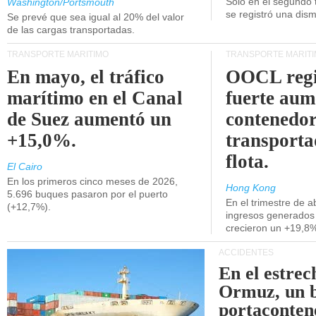
Unidos.
Solo en el segundo 
Washington/Portsmouth
se registró una dism
Se prevé que sea igual al 20% del valor
de las cargas transportadas.
TRANSPORTE MARÍTIMO
TRANSPORTE MARÍT
En mayo, el tráfico
OOCL regi
marítimo en el Canal
fuerte aum
de Suez aumentó un
contenedor
+15,0%.
transporta
flota.
El Cairo
En los primeros cinco meses de 2026,
Hong Kong
5.696 buques pasaron por el puerto
En el trimestre de abr
(+12,7%).
ingresos generados 
crecieron un +19,8
ACCIDENTES
En el estrec
Ormuz, un 
portaconten