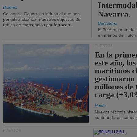
Intermodal
Bolonia
Navarra.
Caliandro: Desarrollo industrial que nos
permitirá alcanzar nuestros objetivos de
Barcelona
tráfico de mercancías por ferrocarril.
El 60% restante del
en manos de Hutchi
PUERTOS
En la prime
este año, lo
marítimos c
gestionaron
millones de 
carga (+3,0
Pekín
Nuevos récords histór
contenedores semestra
PUERTOS