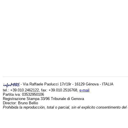
- Via Raffaele Paolucci 17r/19r - 16129 Génova - ITALIA
tel.: +39.010.2462122, fax: +39.010.2516768,
e-mail
Partita iva: 03532950106
Registrazione Stampa 33/96 Tribunale di Genova
Director: Bruno Bellio
Prohibida la reproducción, total o parcial, sin el explicito consentimento del 