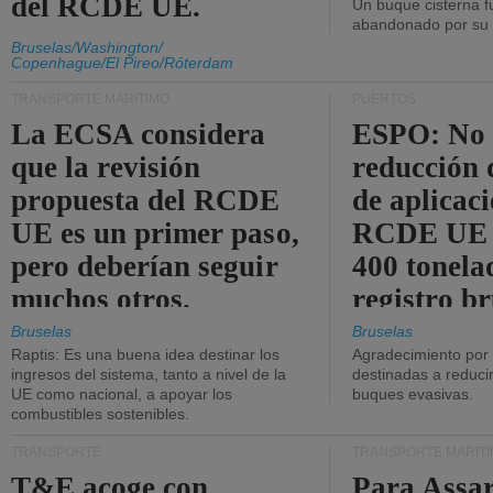
del RCDE UE.
Un buque cisterna f
abandonado por su t
Bruselas/Washington/
Copenhague/El Pireo/Róterdam
TRANSPORTE MARÍTIMO
PUERTOS
La ECSA considera
ESPO: No 
que la revisión
reducción 
propuesta del RCDE
de aplicaci
UE es un primer paso,
RCDE UE d
pero deberían seguir
400 tonela
muchos otros.
registro br
Bruselas
Bruselas
Raptis: Es una buena idea destinar los
Agradecimiento por
ingresos del sistema, tanto a nivel de la
destinadas a reducir
UE como nacional, a apoyar los
buques evasivas.
combustibles sostenibles.
TRANSPORTE
TRANSPORTE MARÍT
T&E acoge con
Para Assar