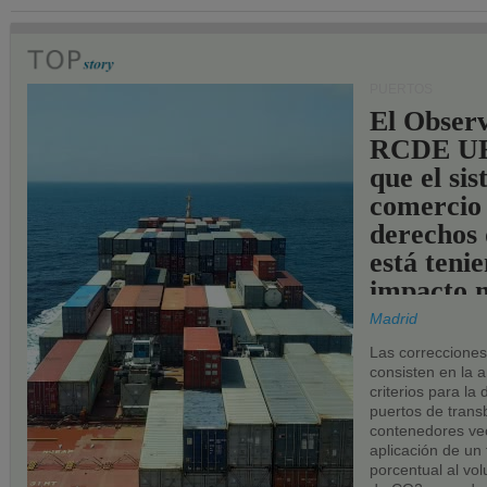
PUERTOS
El Observ
RCDE UE
que el si
comercio
derechos 
está teni
impacto n
los puerto
Madrid
UE.
Las correccione
consisten en la a
criterios para la
puertos de trans
contenedores vec
aplicación de un
porcentual al vo