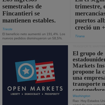
semestrales de
trimestre, 
Fincantieri se
mercancías
mantienen estables.
puertos al
creció un 
Trieste
El beneficio neto aumentó un 191,4%. Los
Tirana
nuevos pedidos disminuyeron un 58,5%.
TRANSPORTE MARÍTIM
El grupo de
estadounide
Markets Ins
propone la 
una empresa
transporte 
contenedore
Washington
Rao: Hoy Estados Un