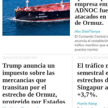
empresa emi
ADNOC fue
atacados en 
de Ormuz.
Abu Dabi/Tampa
El Comando Central 
anuncia el restableci
tráfico marítimo que e
puertos iraníes.
TRANSPORTE MARÍTIMO
TRANSPORTE MARÍT
Trump anuncia un
El tráfico
impuesto sobre las
semestral e
mercancías que
estrechos 
transitan por el
Singapur 
estrecho de Ormuz,
+3,7%.
protegido por Estados
Puerto Klang