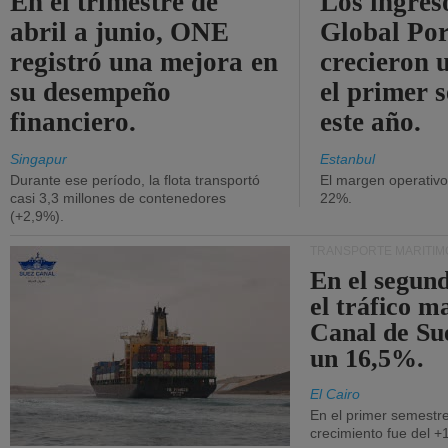
En el trimestre de
Los ingres
abril a junio, ONE
Global Por
registró una mejora en
crecieron 
su desempeño
el primer 
financiero.
este año.
Singapur
Estanbul
Durante ese período, la flota transportó
El margen operativ
casi 3,3 millones de contenedores
22%.
(+2,9%).
TRANSPORTE MARÍTIM
En el segund
el tráfico m
Canal de Su
un 16,5%.
El Cairo
En el primer semestre
crecimiento fue del +