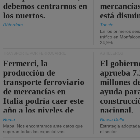
debemos centrarnos en
mercancías
los puertos.
está dismi
Róterdam
Trieste
En los primeros sei
tráfico en Monfalco
24,9%.
TRANSPORTE POR FERROCARRIL
ASTILLEROS
Fermerci, la
El gobiern
producción de
aprueba 7
transporte ferroviario
millones d
de mercancías en
ayuda para
Italia podría caer este
construcci
año a los niveles de
nacional.
2015.
Roma
Nueva Delhi
Mapa: Nos encontramos ante datos que
Estrategia adoptada 
superan todas las expectativas.
el sector.