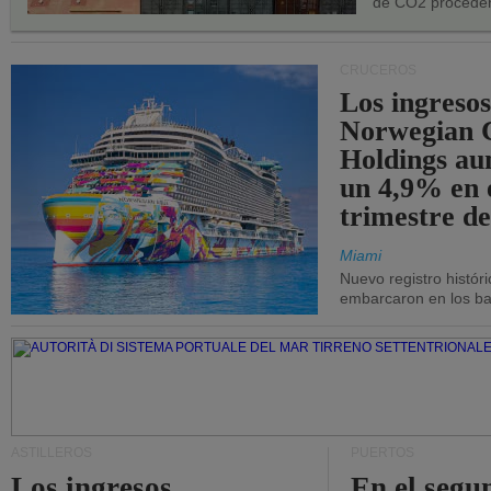
de CO2 proceden
CRUCEROS
Los ingresos
Norwegian C
Holdings a
un 4,9% en 
trimestre de
Miami
Nuevo registro histór
embarcaron en los bar
ASTILLEROS
PUERTOS
Los ingresos
En el segu