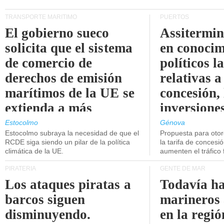
TRANSPORTE MARÍTIMO
PUERTOS
El gobierno sueco
Assitermin
solicita que el sistema
en conocim
de comercio de
políticos l
derechos de emisión
relativas a
marítimos de la UE se
concesión, 
extienda a más
inversiones
buques.
intermodal
Estocolmo
Génova
Estocolmo subraya la necesidad de que el
Propuesta para oto
RCDE siga siendo un pilar de la política
la tarifa de concesi
climática de la UE.
aumenten el tráfico f
PIRATERÍA
GENTE DE MAR
Los ataques piratas a
Todavía ha
barcos siguen
marineros
disminuyendo.
en la regió