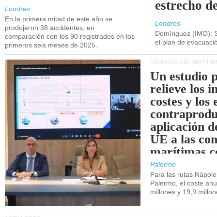
estrecho d
Londres
En la primera mitad de este año se
Londres
produjeron 38 accidentes, en
Domínguez (IMO): S
comparación con los 90 registrados en los
el plan de evacuac
primeros seis meses de 2025.
TRANSPORTE MARÍTIM
Un estudio 
relieve los 
costes y los 
contraprodu
aplicación 
UE a las co
marítimas co
de Sicilia.
Palermo
Para las rutas Nápol
Palermo, el coste anu
millones y 19,9 millo