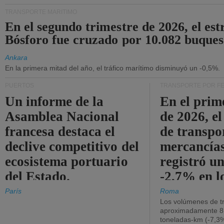
TRANSPORTE MARÍTIMO
En el segundo trimestre de 2026, el est
Bósforo fue cruzado por 10.082 buques
Ankara
En la primera mitad del año, el tráfico marítimo disminuyó un -0,5%.
PUERTOS
TRANSPORTE POR F
Un informe de la
En el prim
Asamblea Nacional
de 2026, e
francesa destaca el
de transpo
declive competitivo del
mercancía
ecosistema portuario
registró un
del Estado.
-2,7% en l
operativos
París
Roma
Los volúmenes de tr
aproximadamente 8.
toneladas-km (-7,3%