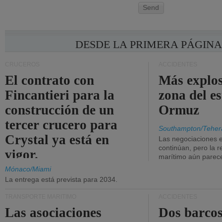
Send
DESDE LA PRIMERA PÁGIN
CRUCEROS
ACCIDENTES
El contrato con
Más explos
Fincantieri para la
zona del e
construcción de un
Ormuz
tercer crucero para
Southampton/Teher
Crystal ya está en
Las negociaciones 
continúan, pero la r
vigor.
marítimo aún parece
Mónaco/Miami
La entrega está prevista para 2034.
TRANSPORTE MARÍTIMO
ACCIDENTES
Las asociaciones
Dos barcos