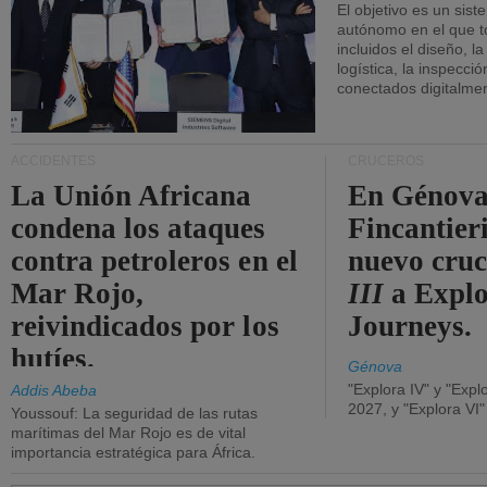
El objetivo es un sist
autónomo en el que t
incluidos el diseño, la
logística, la inspecci
conectados digitalme
ACCIDENTES
CRUCEROS
La Unión Africana
En Génova
condena los ataques
Fincantieri
contra petroleros en el
nuevo cru
Mar Rojo,
III
a Expl
reivindicados por los
Journeys.
hutíes.
Génova
"Explora IV" y "Expl
Addis Abeba
2027, y "Explora VI
Youssouf: La seguridad de las rutas
marítimas del Mar Rojo es de vital
importancia estratégica para África.