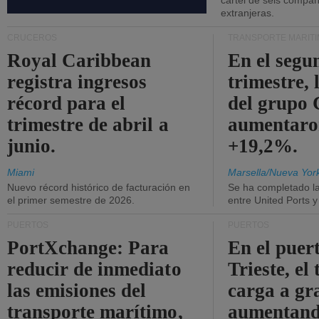
cártel de seis compañ
extranjeras.
CRUCEROS
TRANSPORTE MARÍT
Royal Caribbean
En el segu
registra ingresos
trimestre, 
récord para el
del grup
trimestre de abril a
aumentaro
junio.
+19,2%.
Miami
Marsella/Nueva Yor
Nuevo récord histórico de facturación en
Se ha completado l
el primer semestre de 2026.
entre United Ports 
PUERTOS
PUERTOS
PortXchange: Para
En el puer
reducir de inmediato
Trieste, el 
las emisiones del
carga a gr
transporte marítimo,
aumentando