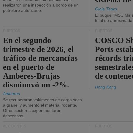
sistema de
realizaron una inspección a bordo de un
la red eléc
Gioia Tauro
petrolero autorizado.
El buque "MSC Mirja
total de aproximad
PUERTOS
PUERTOS
En el segundo
COSCO Sh
trimestre de 2026, el
Ports esta
tráfico de mercancías
récords tr
en el puerto de
semestrales
Amberes-Brujas
de contene
disminuyó un -2%.
Hong Kong
Amberes
Se recuperaron volúmenes de carga seca
a granel y aumentó el material rodante.
Otros sectores experimentaron
descensos.
ACCIDENTES
PUERTOS