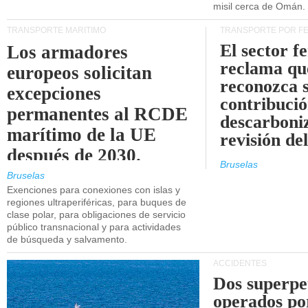
misil cerca de Omán.
TRANSPORTE MARÍTIMO
TRANSPORTE POR F
El sector f
Los armadores
reclama qu
europeos solicitan
reconozca 
excepciones
contribució
permanentes al RCDE
descarboniz
marítimo de la UE
revisión d
después de 2030.
Bruselas
Bruselas
Exenciones para conexiones con islas y
regiones ultraperiféricas, para buques de
clase polar, para obligaciones de servicio
público transnacional y para actividades
de búsqueda y salvamento.
ACCIDENTES
Dos superpe
operados po