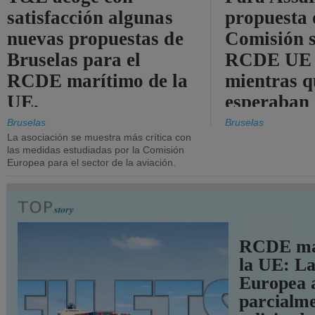
satisfacción algunas
propuesta 
nuevas propuestas de
Comisión s
Bruselas para el
RCDE UE e
RCDE marítimo de la
mientras q
UE.
esperaban
más audac
Bruselas
Bruselas
La asociación se muestra más crítica con
las medidas estudiadas por la Comisión
Europea para el sector de la aviación.
TRANSPORTE
RCDE ma
la UE: L
Europea 
parcialme