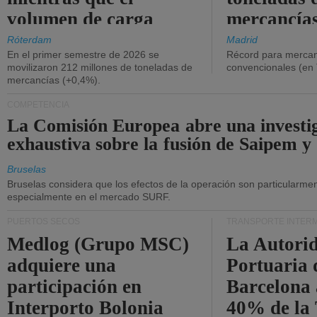
volumen de carga
mercancías
general disminuyó.
Róterdam
Madrid
En el primer semestre de 2026 se
Récord para mercan
movilizaron 212 millones de toneladas de
convencionales (en
mercancías (+0,4%).
COMPETENCIA
La Comisión Europea abre una investi
exhaustiva sobre la fusión de Saipem y
Bruselas
Bruselas considera que los efectos de la operación son particularment
especialmente en el mercado SURF.
PUERTOS SECOS
TRANSPORTE INTER
Medlog (Grupo MSC)
La Autori
adquiere una
Portuaria 
participación en
Barcelona 
Interporto Bolonia
40% de la