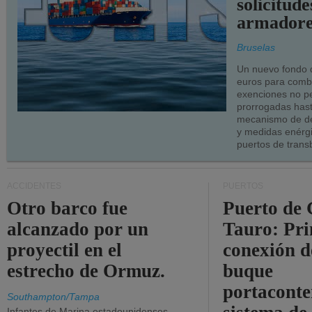
solicitude
armadore
Bruselas
Un nuevo fondo 
euros para combu
exenciones no p
prorrogadas has
mecanismo de de
y medidas enérgi
puertos de trans
ACCIDENTES
PUERTOS
Otro barco fue
Puerto de 
alcanzado por un
Tauro: Pr
proyectil en el
conexión d
estrecho de Ormuz.
buque
portaconte
Southampton/Tampa
Infantes de Marina estadounidenses