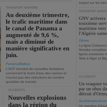
impact sur les bén
TRANSPORT MARITIME
TRANSPORT MARIT
Au deuxième trimestre,
GNV activera
le trafic maritime dans
troisième serv
le canal de Panama a
maritime vers
l'Algérie same
augmenté de 9,6 %,
mais a diminué de
Gênes
La ligne Civitavecc
manière significative en
Annaba compléter
juin.
lignes existantes r
Sète à Alger et Béj
Panama/Balboa
L'ACP introduit de nouvelles limitations
concernant le tirant d'eau des navires et
ACCIDENTS
n'exclut pas des réductions du nombre
quotidien de transits.
Un vraquier t
par un obus da
ACCIDENTS
détroit d'Orm
Nouvelles explosions
Southampton/Lon
dans la région du
Un membre d'équ