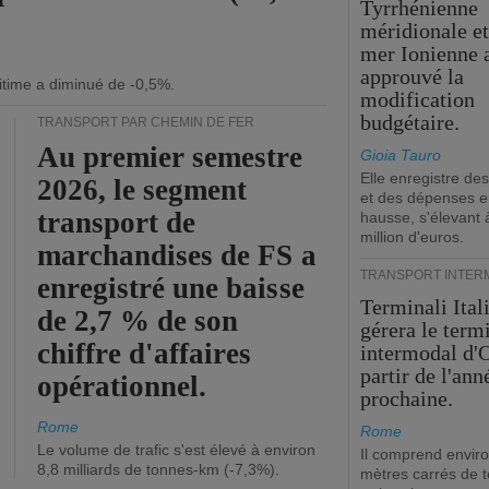
Tyrrhénienne
méridionale et
mer Ionienne 
approuvé la
itime a diminué de -0,5%.
modification
budgétaire.
TRANSPORT PAR CHEMIN DE FER
Au premier semestre
Gioia Tauro
Elle enregistre des
2026, le segment
et des dépenses 
transport de
hausse, s'élevant 
million d'euros.
marchandises de FS a
TRANSPORT INTER
enregistré une baisse
Terminali Ital
de 2,7 % de son
gérera le term
chiffre d'affaires
intermodal d'O
partir de l'ann
opérationnel.
prochaine.
Rome
Rome
Le volume de trafic s'est élevé à environ
Il comprend envir
8,8 milliards de tonnes-km (-7,3%).
mètres carrés de t