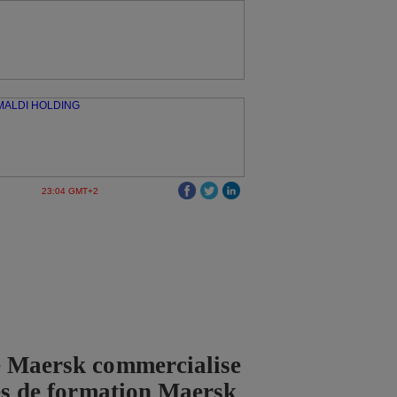
23:04 GMT+2
 Maersk commercialise
ces de formation Maersk