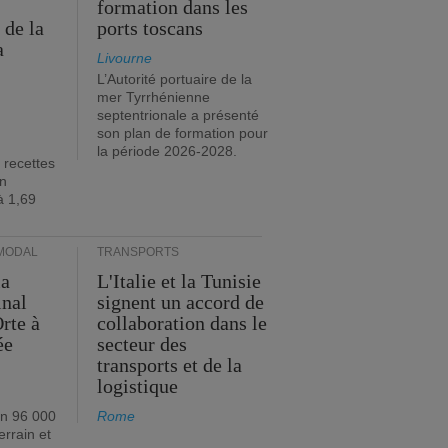
formation dans les
 de la
ports toscans
a
Livourne
L’Autorité portuaire de la
mer Tyrrhénienne
septentrionale a présenté
son plan de formation pour
la période 2026-2028.
 recettes
en
à 1,69
MODAL
TRANSPORTS
ia
L'Italie et la Tunisie
inal
signent un accord de
rte à
collaboration dans le
ée
secteur des
transports et de la
logistique
on 96 000
Rome
errain et