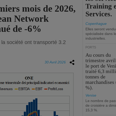
Training 
emiers mois de 2026,
Services.
cean Network
Copenhague
nué de -6%
Elles seront vend
spécialisée dans l
industrielles.
la société ont transporté 3.2
PORTS
Au cours du
trimestre avril
30 Avril 2026
le port de Ven
traité 6,3 mill
tonnes de
marchandises 
%).
Venise
Le nombre de pas
de croisière a dim
15,3 %.