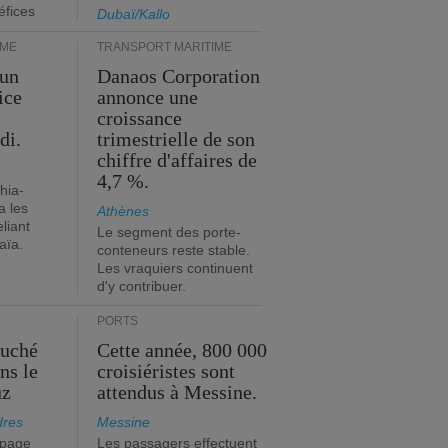
éfices
Dubaï/Kallo
IME
TRANSPORT MARITIME
 un
Danaos Corporation
ice
annonce une
croissance
di.
trimestrielle de son
chiffre d'affaires de
4,7 %.
hia-
a les
Athènes
eliant
Le segment des porte-
aïa.
conteneurs reste stable.
Les vraquiers continuent
d'y contribuer.
PORTS
ouché
Cette année, 800 000
ns le
croisiéristes sont
uz
attendus à Messine.
dres
Messine
ipage
Les passagers effectuent