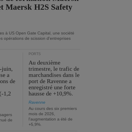
et Maersk H2S Safety
ues à US Open Gate Capital, une société
es opérations de scission d'entreprises
PORTS
Au deuxième
-juin,
trimestre, le trafic de
ise a
marchandises dans le
ions de
port de Ravenne a
enregistré une forte
(-1,2
hausse de +10,9%.
Ravenne
Au cours des six premiers
mois de 2026,
sagers
l'augmentation a été de
inué de
+5,9%.