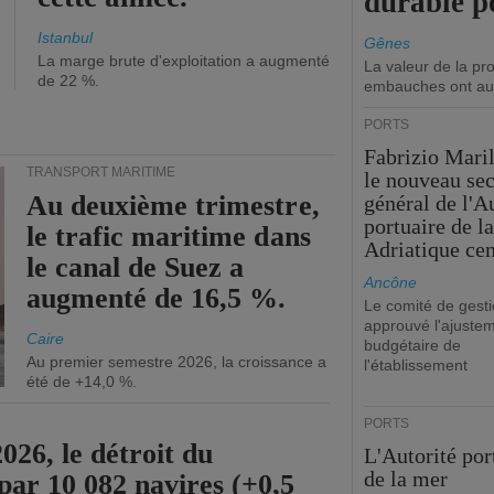
durable p
Istanbul
Gênes
La marge brute d'exploitation a augmenté
La valeur de la p
de 22 %.
embauches ont au
PORTS
Fabrizio Maril
TRANSPORT MARITIME
le nouveau sec
Au deuxième trimestre,
général de l'A
portuaire de l
le trafic maritime dans
Adriatique cen
le canal de Suez a
Ancône
augmenté de 16,5 %.
Le comité de gesti
approuvé l'ajuste
Caire
budgétaire de
Au premier semestre 2026, la croissance a
l'établissement
été de +14,0 %.
PORTS
26, le détroit du
L'Autorité por
de la mer
par 10 082 navires (+0,5