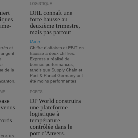
LOGISTIQUE
iert
DHL connaît une
tiques
forte hausse au
ume-
deuxième trimestre,
mais pas partout
Bonn
rrés et
Chiffre d'affaires et EBIT en
hangent
hausse à deux chiffres.
e
Express a réalisé de
ar
bonnes performances,
ue de la
tandis que Supply Chain et
Post & Parcel Germany ont
incanton.
été moins performantes.
IME
PORTS
ease
DP World construira
evenus
une plateforme
logistique à
cords.
température
contrôlée dans le
port d'Anvers.
ts a un