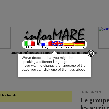
x
Journal indépendant d'économie et de politique des transports
We've detected that you might be
speaking a different language.
If you want to change the language of the
page you can click one of the flags above.
ENTREPRISES
Le groupe
les servi