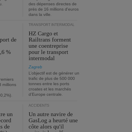
u.
des dépenses directes de
près de 16 millions d'euros
dans la ville.
TRANSPORT INTERMODAL
HZ Cargo et
port de
Railtrans forment
une coentreprise
1,6 %
pour le transport
intermodal
Zagreb
L’objectif est de générer un
trafic de plus de 500 000
premiers
tonnes entre les ports
 millions
croates et les marchés
d’Europe centrale.
+0,2%).
ACCIDENTS
tre un
Un autre navire de
ecord
GasLog a heurté une
s de
côte alors qu'il