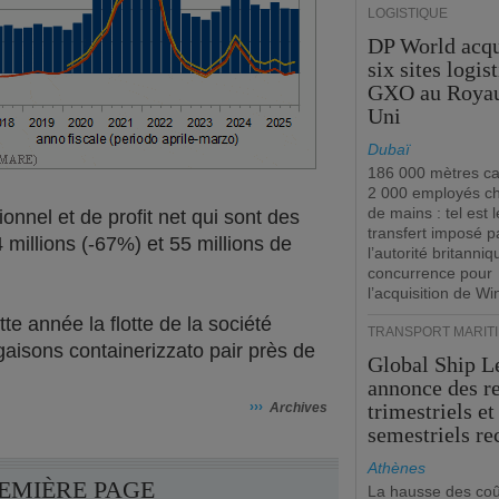
LOGISTIQUE
DP World acqu
six sites logis
GXO au Roya
Uni
Dubaï
186 000 mètres ca
2 000 employés c
de mains : tel est l
ionnel et de profit net qui sont des
transfert imposé p
 millions (-67%) et 55 millions de
l’autorité britanniq
concurrence pour
l’acquisition de W
te année la flotte de la société
TRANSPORT MARIT
aisons containerizzato pair près de
Global Ship L
annonce des r
›››
trimestriels et
Archives
semestriels re
Athènes
REMIÈRE PAGE
La hausse des coû