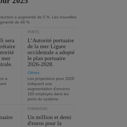
our 2025
roduction a augmenté de 5 %. Les nouvelles
gmenté de 48 %.
PORTS
li sera
L’Autorité portuaire
rétaire
de la mer Ligure
utorité
occidentale a adopté
a mer
le plan portuaire
trale.
2026-2028.
Gênes
on a
Les projections pour 2028
ment
indiquent une
augmentation d'environ
150 employés dans les
ports du système
FORMATION
tuaire
Un million et demi
d'euros pour la