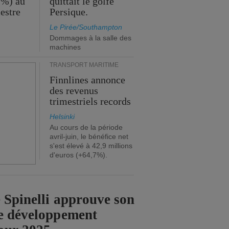
 %) au
quittait le golfe
estre
Persique.
Le Pirée/Southampton
Dommages à la salle des
machines
TRANSPORT MARITIME
Finnlines annonce
des revenus
trimestriels records
Helsinki
Au cours de la période
avril-juin, le bénéfice net
s'est élevé à 42,9 millions
d'euros (+64,7%).
 Spinelli approuve son
e développement