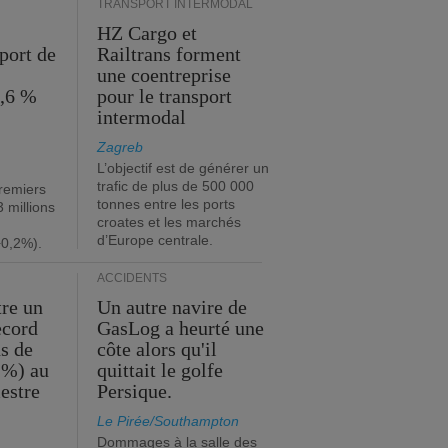
TRANSPORT INTERMODAL
HZ Cargo et
port de
Railtrans forment
une coentreprise
1,6 %
pour le transport
intermodal
Zagreb
L’objectif est de générer un
trafic de plus de 500 000
premiers
tonnes entre les ports
 millions
croates et les marchés
d’Europe centrale.
+0,2%).
ACCIDENTS
tre un
Un autre navire de
ecord
GasLog a heurté une
s de
côte alors qu'il
 %) au
quittait le golfe
estre
Persique.
Le Pirée/Southampton
Dommages à la salle des