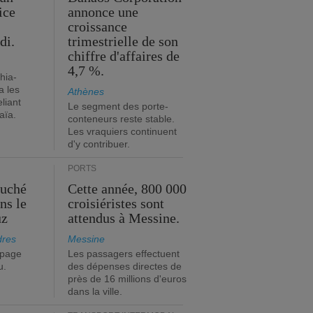
ice
annonce une
croissance
di.
trimestrielle de son
chiffre d'affaires de
4,7 %.
hia-
a les
Athènes
eliant
Le segment des porte-
aïa.
conteneurs reste stable.
Les vraquiers continuent
d'y contribuer.
PORTS
ouché
Cette année, 800 000
ns le
croisiéristes sont
uz
attendus à Messine.
dres
Messine
ipage
Les passagers effectuent
u.
des dépenses directes de
près de 16 millions d'euros
dans la ville.