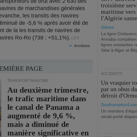
transporteurs de brut avec 2 630 des
troisième serv
s navires de marchandises générales
maritime vers
evanche, les transits des navires
l'Algérie same
 diminué de -5,6 % après avoir été de
Gênes
 de la les transits de navires de
La ligne Civitavecc
avires Ro-Ro (738 ; +51,1%).
Annaba compléter
lignes existantes r
›››
Archives
Sète à Alger et Béj
REMIÈRE PAGE
ACCIDENTS
TRANSPORT MARITIME
Un vraquier t
Au deuxième trimestre,
par un obus da
détroit d'Orm
le trafic maritime dans
Southampton/Lon
le canal de Panama a
Un membre d'équ
augmenté de 9,6 %,
serait porté dispar
mais a diminué de
manière significative en