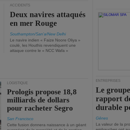
ACCIDENTS
Deux navires attaqués
en mer Rouge
Southampton/San'a/New Delhi
Le navire indien « Faize Noore Oliya »
coulé, les Houthis revendiquent une
attaque contre le « NCC Wafa »
ENTREPRISES
LOGISTIQUE
Le groupe
Prologis propose 18,8
rapport d
milliards de dollars
durable p
pour racheter Segro
Gênes
San Francisco
La valeur de la p
Cette fusion donnera naissance à un géant
embauches ont au