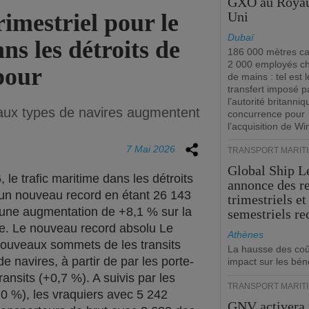
GXO au Roya
imestriel pour le
Uni
Dubaï
ns les détroits de
186 000 mètres ca
2 000 employés c
pour
de mains : tel est l
transfert imposé p
l’autorité britanniq
ipaux types de navires augmentent
concurrence pour
l’acquisition de W
7 Mai 2026
TRANSPORT MARIT
Global Ship L
 le trafic maritime dans les détroits
annonce des r
 un nouveau record en étant 26 143
trimestriels et
c une augmentation de +8,1 % sur la
semestriels re
e. Le nouveau record absolu Le
Athènes
x nouveaux sommets de les transits
La hausse des coû
e navires, à partir de par les porte-
impact sur les bén
ransits (+0,7 %). A suivis par les
TRANSPORT MARIT
,0 %), les vraquiers avec 5 242
GNV activera