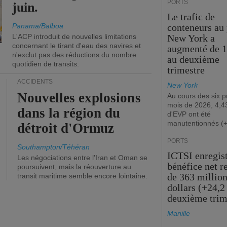
PORTS
juin.
Le trafic de
Panama/Balboa
conteneurs au 
L'ACP introduit de nouvelles limitations
New York a
concernant le tirant d'eau des navires et
augmenté de 
n'exclut pas des réductions du nombre
au deuxième
quotidien de transits.
trimestre
ACCIDENTS
New York
Nouvelles explosions
Au cours des six 
mois de 2026, 4,43
dans la région du
d'EVP ont été
manutentionnés (
détroit d'Ormuz
PORTS
Southampton/Téhéran
ICTSI enregis
Les négociations entre l'Iran et Oman se
bénéfice net r
poursuivent, mais la réouverture au
de 363 million
transit maritime semble encore lointaine.
dollars (+24,2
deuxième trim
Manille