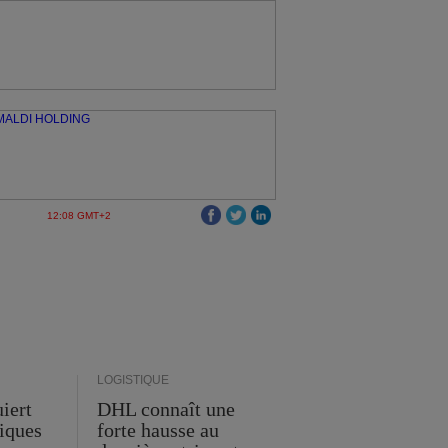
12:08 GMT+2
LOGISTIQUE
iert
DHL connaît une
tiques
forte hausse au