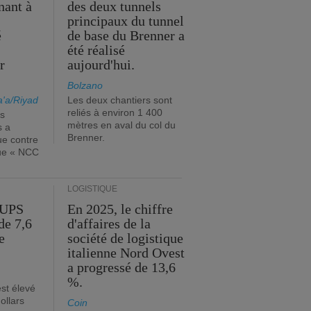
nant à
des deux tunnels
principaux du tunnel
é
de base du Brenner a
s
été réalisé
r
aujourd'hui.
Bolzano
'a/Riyad
Les deux chantiers sont
reliés à environ 1 400
es
mètres en aval du col du
s a
Brenner.
ue contre
que « NCC
LOGISTIQUE
'UPS
En 2025, le chiffre
de 7,6
d'affaires de la
e
société de logistique
italienne Nord Ovest
a progressé de 13,6
%.
est élevé
ollars
Coin