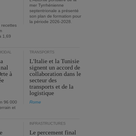
mer Tyrrhénienne
septentrionale a présenté
son plan de formation pour
la période 2026-2028.
 recettes
en
à 1,69
MODAL
TRANSPORTS
ia
L'Italie et la Tunisie
inal
signent un accord de
rte à
collaboration dans le
ée
secteur des
transports et de la
logistique
on 96 000
Rome
errain et
INFRASTRUCTURES
e
Le percement final