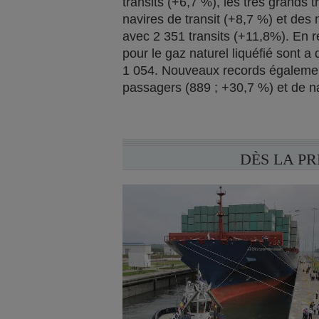
transits (+6,7 %), les très grands 
navires de transit (+8,7 %) et de
avec 2 351 transits (+11,8%). En r
pour le gaz naturel liquéfié sont a
1 054. Nouveaux records également
passagers (889 ; +30,7 %) et de n
DÈS LA P