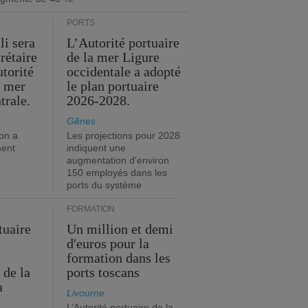
PORTS
li sera
L’Autorité portuaire
rétaire
de la mer Ligure
utorité
occidentale a adopté
a mer
le plan portuaire
trale.
2026-2028.
Gênes
on a
Les projections pour 2028
ment
indiquent une
augmentation d'environ
150 employés dans les
ports du système
FORMATION
tuaire
Un million et demi
d'euros pour la
formation dans les
 de la
ports toscans
a
Livourne
L’Autorité portuaire de la