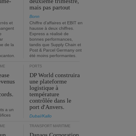
ume-
deuxième trimestre,
mais pas partout
Bonn
rrés et
Chiffre d'affaires et EBIT en
hangent
hausse à deux chiffres.
e
Express a réalisé de
ar
bonnes performances,
ue de la
tandis que Supply Chain et
Post & Parcel Germany ont
incanton.
été moins performantes.
IME
PORTS
ease
DP World construira
evenus
une plateforme
logistique à
cords.
température
contrôlée dans le
port d'Anvers.
ts a un
éfices
Dubaï/Kallo
IME
TRANSPORT MARITIME
 un
Danaos Corporation