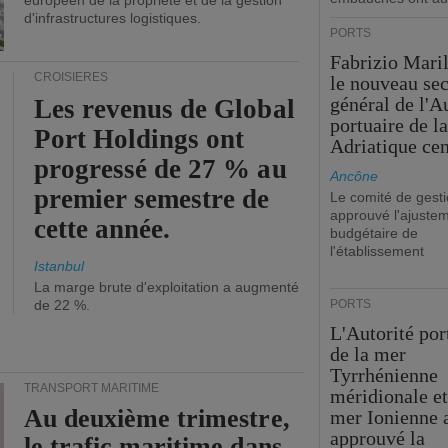
européen de la propriété et de la gestion
d'infrastructures logistiques.
PORTS
Fabrizio Maril
CROISIÈRES
le nouveau sec
général de l'A
Les revenus de Global
portuaire de l
Port Holdings ont
Adriatique cen
progressé de 27 % au
Ancône
premier semestre de
Le comité de gesti
approuvé l'ajuste
cette année.
budgétaire de
l'établissement
Istanbul
La marge brute d'exploitation a augmenté
de 22 %.
PORTS
L'Autorité por
de la mer
Tyrrhénienne
TRANSPORT MARITIME
méridionale et
Au deuxième trimestre,
mer Ionienne 
approuvé la
le trafic maritime dans