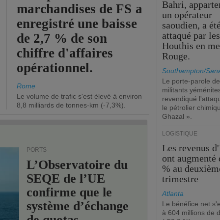
Bahri, apparte
marchandises de FS a
un opérateur
enregistré une baisse
saoudien, a ét
attaqué par le
de 2,7 % de son
Houthis en me
chiffre d'affaires
Rouge.
opérationnel.
Southampton/Sana
Le porte-parole d
Rome
militants yéménite
Le volume de trafic s'est élevé à environ
revendiqué l'attaq
8,8 milliards de tonnes-km (-7,3%).
le pétrolier chimi
Ghazal ».
LOGISTIQUE
Les revenus d
PORTS
ont augmenté 
L’Observatoire du
% au deuxièm
SEQE de l’UE
trimestre
confirme que le
Atlanta
système d’échange
Le bénéfice net s'
à 604 millions de d
de quotas