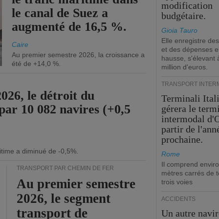
modification
le canal de Suez a
budgétaire.
augmenté de 16,5 %.
Gioia Tauro
Elle enregistre des
Caire
et des dépenses 
Au premier semestre 2026, la croissance a
hausse, s'élevant 
été de +14,0 %.
million d'euros.
TRANSPORT INTER
26, le détroit du
Terminali Ital
par 10 082 navires (+0,5
gérera le term
intermodal d'O
partir de l'ann
prochaine.
itime a diminué de -0,5%.
Rome
Il comprend envir
TRANSPORT PAR CHEMIN DE FER
mètres carrés de t
Au premier semestre
trois voies
2026, le segment
ACCIDENTS
transport de
Un autre navir