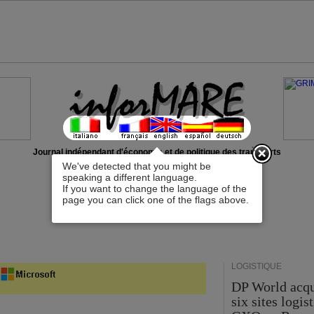
x
Journal indépendant d'économie et de politique des transports
We've detected that you might be
speaking a different language.
If you want to change the language of the
page you can click one of the flags above.
LOGISTIQUE
DP World acqu
six sites logis