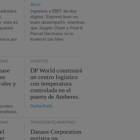
Bonn
uadrados
Ingresos y EBIT de dos
s
dígitos. Express tuvo un
: esta es
buen desempeño, mientras
mpuesta
que Supply Chain y Post &
Parcel Germany no lo
ánica por
tuvieron tan bien.
TIMO
PUERTOS
ease
DP World construirá
sos
un centro logístico
rales y
con temperatura
controlada en el
puerto de Amberes.
 costes
Dubái/Kallo
eneficios.
TIMO
TRANSPORTE MARÍTIMO
el
Danaos Corporation
er
registra un