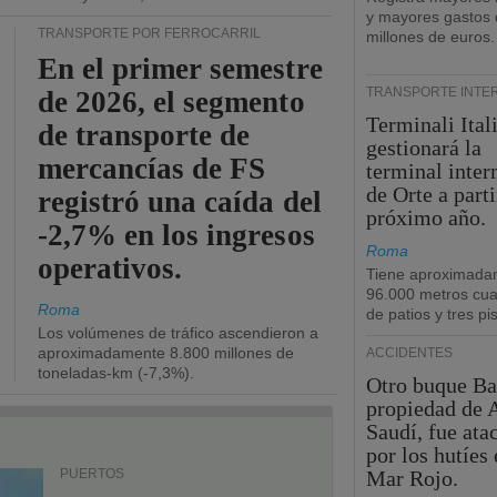
y mayores gastos 
TRANSPORTE POR FERROCARRIL
millones de euros.
En el primer semestre
TRANSPORTE INTE
de 2026, el segmento
Terminali Ital
de transporte de
gestionará la
mercancías de FS
terminal inte
de Orte a parti
registró una caída del
próximo año.
-2,7% en los ingresos
Roma
operativos.
Tiene aproximada
96.000 metros cu
Roma
de patios y tres pi
Los volúmenes de tráfico ascendieron a
aproximadamente 8.800 millones de
ACCIDENTES
toneladas-km (-7,3%).
Otro buque Ba
propiedad de 
Saudí, fue ata
por los hutíes 
PUERTOS
Mar Rojo.