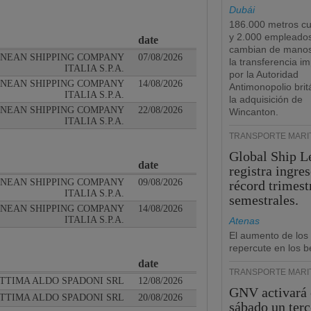
Dubái
186.000 metros c
y 2.000 empleado
date
cambian de manos
NEAN SHIPPING COMPANY
07/08/2026
la transferencia i
ITALIA S.P.A.
por la Autoridad
NEAN SHIPPING COMPANY
14/08/2026
Antimonopolio brit
ITALIA S.P.A.
la adquisición de
NEAN SHIPPING COMPANY
22/08/2026
Wincanton.
ITALIA S.P.A.
TRANSPORTE MARÍ
Global Ship L
date
registra ingre
NEAN SHIPPING COMPANY
09/08/2026
récord trimest
ITALIA S.P.A.
semestrales.
NEAN SHIPPING COMPANY
14/08/2026
ITALIA S.P.A.
Atenas
El aumento de los
repercute en los b
date
TRANSPORTE MARÍ
TTIMA ALDO SPADONI SRL
12/08/2026
GNV activará 
TTIMA ALDO SPADONI SRL
20/08/2026
sábado un terc