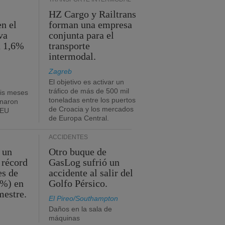
HZ Cargo y Railtrans
n el
forman una empresa
va
conjunta para el
n 1,6%
transporte
intermodal.
Zagreb
El objetivo es activar un
tráfico de más de 500 mil
eis meses
toneladas entre los puertos
onaron
de Croacia y los mercados
TEU
de Europa Central.
ACCIDENTES
 un
Otro buque de
 récord
GasLog sufrió un
es de
accidente al salir del
2%) en
Golfo Pérsico.
mestre.
El Pireo/Southampton
Daños en la sala de
máquinas