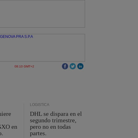
08:10 GMT+2
LOGÍSTICA
uiere
DHL se dispara en el
segundo trimestre,
 GXO en
pero no en todas
o.
partes.