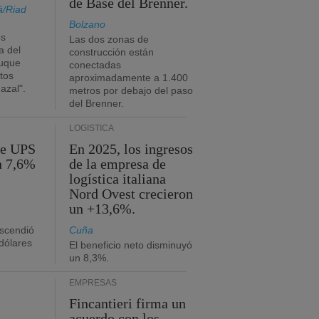
de Base del Brenner.
á/Riad
Bolzano
es
Las dos zonas de
a del
construcción están
buque
conectadas
tos
aproximadamente a 1.400
azal".
metros por debajo del paso
del Brenner.
LOGÍSTICA
de UPS
En 2025, los ingresos
n 7,6%
de la empresa de
logística italiana
Nord Ovest crecieron
un +13,6%.
ascendió
Cuña
dólares
El beneficio neto disminuyó
un 8,3%.
EMPRESAS
Fincantieri firma un
acuerdo con los