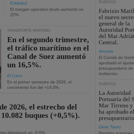
PUERTOS
Estanbul
El margen operativo bruto aumentó un
Fabrizio Maril
22%.
el nuevo secre
general de la
Autoridad Por
TRANSPORTE MARÍTIMO
del Mar Adriá
En el segundo trimestre,
Central.
el tráfico marítimo en el
Ancona
Canal de Suez aumentó
El Comité de Gest
un 16,5%.
aprobado el ajuste
presupuestario de 
institución.
El Cairo
En el primer semestre de 2026, el
PUERTOS
crecimiento fue del +14,0%.
La Autoridad
Portuaria del 
Mar Tirreno y
de 2026, el estrecho del
ha aprobado el
 10.082 buques (+0,5%).
presupuestario
Gioia Tauro
ítimo disminuyó un -0,5%.
Registra mayores 