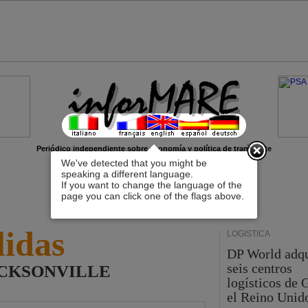
x
Periódico independiente sobre economía y política de transporte
We've detected that you might be
speaking a different language.
If you want to change the language of the
page you can click one of the flags above.
lidas
LOGÍSTICA
DP World adq
seis centros
r JACKSONVILLE
logísticos de
el Reino Unid