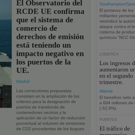
El Observatorio del
Southampton/San
RCDE UE confirma
El portavoz de los
militantes yemení
que el sistema de
reivindicó la autorí
comercio de
ataque contra el 
cisterna de produc
derechos de emisión
químicos "NCC Gh
está teniendo un
impacto negativo en
LOGÍSTICA
los puertos de la
Los ingresos 
UE.
aumentaron u
en el segundo
trimestre.
Madrid
Las correcciones propuestas
Atlanta
consisten en la ampliación de los
El beneficio neto 
criterios para la designación de
a 604 millones de 
puertos de transbordo de
(-52,9%).
contenedores vecinos y la
aplicación de un factor de reducción
PUERTOS
porcentual al volumen de emisiones
El tráfico de
de CO2 procedentes de los buques.
mercancías