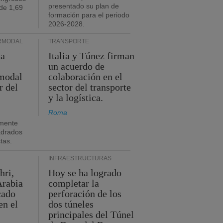
presentado su plan de
de 1,69
formación para el periodo
2026-2028.
RMODAL
TRANSPORTE
ia
Italia y Túnez firman
un acuerdo de
rmodal
colaboración en el
r del
sector del transporte
y la logística.
Roma
mente
adrados
stas.
INFRAESTRUCTURAS
hri,
Hoy se ha logrado
Arabia
completar la
cado
perforación de los
en el
dos túneles
principales del Túnel