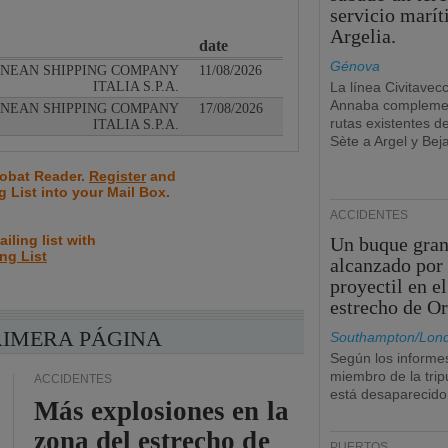
servicio marí
Argelia.
date
Génova
NEAN SHIPPING COMPANY
11/08/2026
ITALIA S.P.A.
La línea Civitavec
Annaba complemen
NEAN SHIPPING COMPANY
17/08/2026
rutas existentes d
ITALIA S.P.A.
Sète a Argel y Beja
robat Reader.
Register
and
ng List into your Mail Box.
ACCIDENTES
iling list with
Un buque gran
ing List
alcanzado por
proyectil en el
estrecho de O
RIMERA PÁGINA
Southampton/Lon
Según los informe
miembro de la trip
ACCIDENTES
está desaparecido
Más explosiones en la
zona del estrecho de
PUERTOS