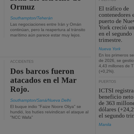
Ormuz
El tráfico de
contenedores e
Southampton/Teherán
puerto de Nue
Las negociaciones entre Irán y Omán
York creció u
continúan, pero la reapertura al tránsito
en el segundo
marítimo aún parece estar muy lejos.
trimestre.
Nueva York
En los primeros s
de 2026, se gesti
ACCIDENTES
4,43 millones de 
Dos barcos fueron
(+0,2%).
atacados en el Mar
PUERTOS
Rojo.
ICTSI registra
beneficio neto
Southampton/Saná/Nueva Delhi
de 363 millon
El buque indio "Faize Noore Oliya" se
dólares (+24,
hundió, los hutíes reivindican el ataque al
el segundo tri
"NCC Wafa"
Manila