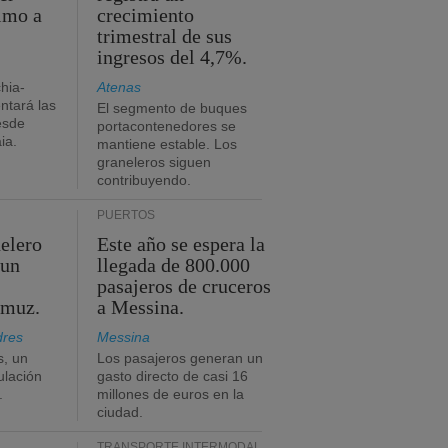
timo a
crecimiento
trimestral de sus
ingresos del 4,7%.
chia-
Atenas
tará las
El segmento de buques
esde
portacontenedores se
ia.
mantiene estable. Los
graneleros siguen
contribuyendo.
PUERTOS
elero
Este año se espera la
 un
llegada de 800.000
pasajeros de cruceros
rmuz.
a Messina.
dres
Messina
s, un
Los pasajeros generan un
ulación
gasto directo de casi 16
.
millones de euros en la
ciudad.
TRANSPORTE INTERMODAL