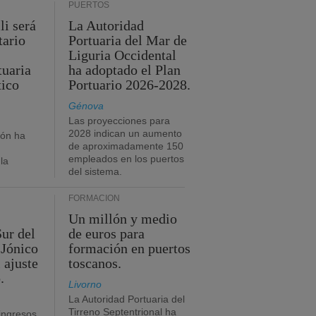
PUERTOS
li será
La Autoridad
tario
Portuaria del Mar de
Liguria Occidental
tuaria
ha adoptado el Plan
tico
Portuario 2026-2028.
Génova
Las proyecciones para
2028 indican un aumento
ión ha
de aproximadamente 150
empleados en los puertos
la
del sistema.
FORMACIÓN
Un millón y medio
Sur del
de euros para
 Jónico
formación en puertos
 ajuste
toscanos.
.
Livorno
La Autoridad Portuaria del
Tirreno Septentrional ha
ingresos