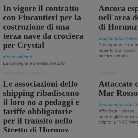
In vigore il contratto
Ancora esp
con Fincantieri per la
nell'area d
costruzione di una
di Hormuz
terza nave da crociera
Southampton/Teher
per Crystal
Proseguono le tratt
riapertura ai transit
ancora lontana
Monaco/Miami
La consegna è prevista nel 2034
TRASPORTO MARITTIMO
INCIDENTI
Le associazioni dello
Attaccate 
shipping ribadiscono
Mar Ross
il loro no a pedaggi e
Southampton/San'a'
tariffe obbligatorie
Affondata l'indiana 
mentre gli Houthi ri
per il transito nello
colpito la “NCC Waf
Stretto di Hormuz