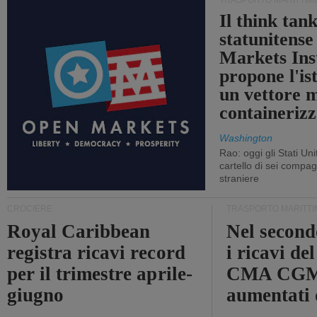
TRASPORTO MARITTIM
Il think tan
statunitens
Markets Ins
propone l'is
un vettore 
containerizz
Washington
Rao: oggi gli Stati Un
cartello di sei compa
straniere
CROCIERE
TRASPORTO MARITTI
Royal Caribbean
Nel second
registra ricavi record
i ricavi de
per il trimestre aprile-
CMA CGM
giugno
aumentati