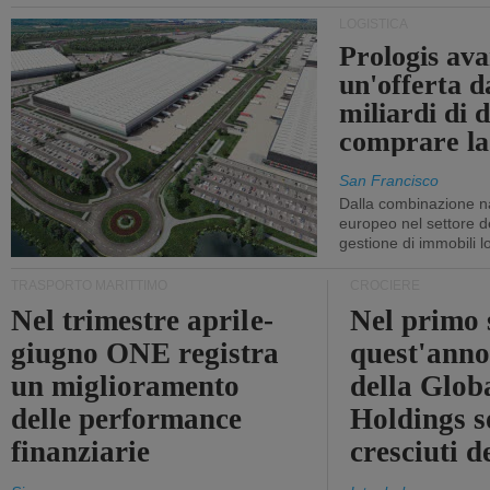
LOGISTICA
Prologis av
un'offerta d
miliardi di d
comprare la
San Francisco
Dalla combinazione n
europeo nel settore de
gestione di immobili lo
TRASPORTO MARITTIMO
CROCIERE
Nel trimestre aprile-
Nel primo 
giugno ONE registra
quest'anno 
un miglioramento
della Glob
delle performance
Holdings 
finanziarie
cresciuti 