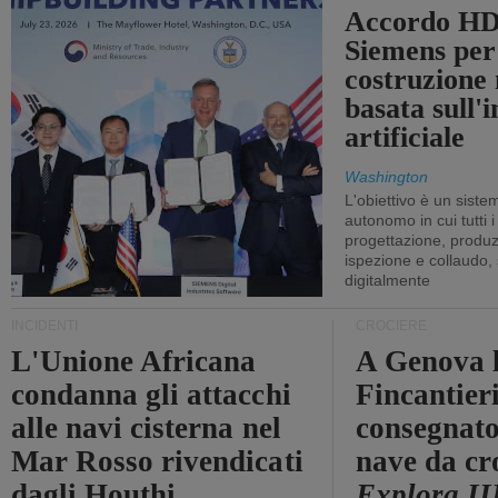
Accordo HD
Siemens per
costruzione
basata sull'i
artificiale
Washington
L'obiettivo è un sist
autonomo in cui tutti i
progettazione, produzi
ispezione e collaudo,
digitalmente
INCIDENTI
CROCIERE
L'Unione Africana
A Genova 
condanna gli attacchi
Fincantier
alle navi cisterna nel
consegnato
Mar Rosso rivendicati
nave da cr
dagli Houthi
Explora II