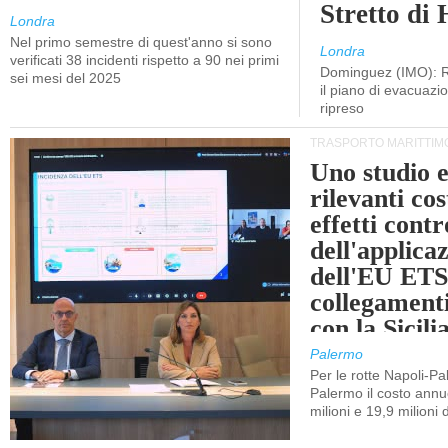
Stretto di
Londra
Nel primo semestre di quest'anno si sono
Londra
verificati 38 incidenti rispetto a 90 nei primi
Dominguez (IMO): R
sei mesi del 2025
il piano di evacuaz
ripreso
TRASPORTO MARITTIM
Uno studio e
rilevanti cost
effetti cont
dell'applica
dell'EU ETS
collegament
con la Sicili
Palermo
Per le rotte Napoli-P
Palermo il costo annuo
milioni e 19,9 milioni 