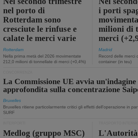
Nel secondo trimestre
Nel second
nel porto di
i porti sp
Rotterdam sono
movimenta
cresciute le rinfuse e
milioni di 
calate le merci varie
merci (+2
Rotterdam
Madrid
Nella prima metà del 2026 movimentate
Record delle merci 
212,0 milioni di tonnellate di merci (+0,4%)
container (in teu)
CONCORRENZA
La Commissione UE avvia un'indagine
approfondita sulla concentrazione Sa
Bruxelles
Bruxelles ritiene particolarmente critici gli effetti dell'operazione in p
SURF
INTERPORTI
TRASPORTO INTERM
Medlog (gruppo MSC)
L'Autorità