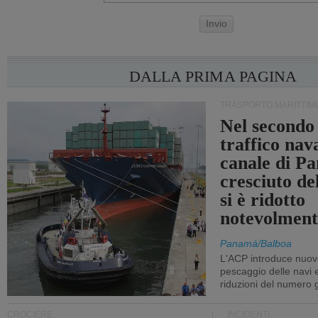
Invio
DALLA PRIMA PAGINA
TRASPORTO MARITTIM
Nel secondo 
traffico nav
canale di P
cresciuto d
si è ridotto
notevolment
Panamá/Balboa
L'ACP introduce nuove
pescaggio delle navi
riduzioni del numero gi
CROCIERE
INCIDENTI