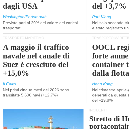
dagli USA
del +3,7%
Washington/Portsmouth
Port Klang
Prevista pari al 20% del valore dei carichi
Nel solo secondo tr
trasportati
è stato registrato u
TRASPORTO MARITTIMO
TRASPORTO MARITTI
A maggio il traffico
OOCL regi
navale nel canale di
forte aume
Suez è cresciuto del
container 
+15,0%
dalla flott
Il Cairo
Hong Kong
Nei primi cinque mesi del 2026 sono
Nel trimestre aprile-
transitate 5.696 navi (+12,7%)
generati da questa at
del +19,8%
INCIDENTI
Stretto di 
portacontain