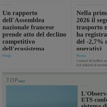
PORTI
TRASPORTO FERROV
Un rapporto
Nella prim
dell'Assemblea
2026 il se
nazionale francese
trasporto 
prende atto del declino
ha registra
competitivo
del -2,7% d
dell'ecosistema
operativi
portuale statale
Parigi
Roma
I volumi di traffico s
8,8 miliardi di tonne
PORTI
L'Observ
ETS conf
sistema d