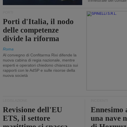
trimestrale dei contai
PORTI
Porti d'Italia, il nodo
delle competenze
divide la riforma
Roma
Al convegno di Confitarma Rixi difende la
nuova cabina di regia nazionale, mentre
esperti e operatori chiedono chiarezza sui
rapporti con le AdSP e sulle risorse della
nuova società
LEGISLAZIONE
INCIDENTI
Revisione dell'EU
Ennesimo a
ETS, il settore
una nave n
marittimo si spacca
di Hormuz