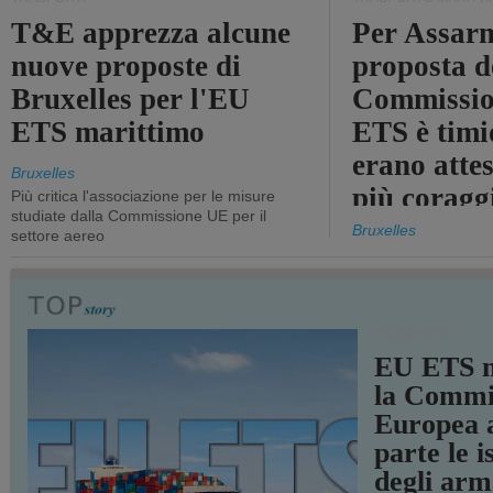
T&E apprezza alcune
Per Assarm
nuove proposte di
proposta d
Bruxelles per l'EU
Commissio
ETS marittimo
ETS è timi
erano atte
Bruxelles
più coragg
Più critica l'associazione per le misure
studiate dalla Commissione UE per il
Bruxelles
settore aereo
TRASPORTI
EU ETS m
la Commi
Europea a
parte le i
degli arm