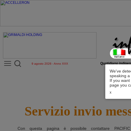
Quotidiano indipen
9 agosto 2026 - Anno XXX
We've detec
speaking a 
If you want
page you ca
x
Servizio invio mes
Con questa pagina è possibile contattare
PACIFI