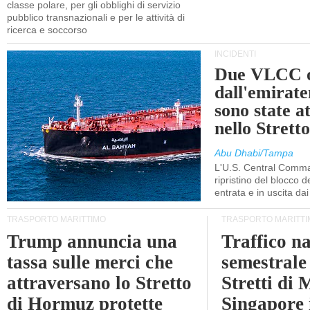
classe polare, per gli obblighi di servizio
pubblico transnazionali e per le attività di
ricerca e soccorso
INCIDENTI
Due VLCC o
dall'emira
sono state a
nello Stret
Abu Dhabi/Tampa
L'U.S. Central Comma
ripristino del blocco de
entrata e in uscita dai 
TRASPORTO MARITTIMO
TRASPORTO MARITTI
Trump annuncia una
Traffico n
tassa sulle merci che
semestrale
attraversano lo Stretto
Stretti di 
di Hormuz protette
Singapore 