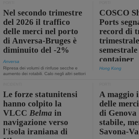
PORTI
PORTI
Nel secondo trimestre
COSCO Sh
del 2026 il traffico
Ports segn
delle merci nel porto
record di t
di Anversa-Bruges è
trimestrale
diminuito del -2%
semestrale
container
Anversa
Ripresa dei volumi di rinfuse secche e
Hong Kong
aumento dei rotabili. Calo negli altri settori
INCIDENTI
PORTI
Le forze statunitensi
A maggio il
hanno colpito la
delle merci
VLCC
Belma
in
di Genova 
navigazione verso
stabile, me
l'isola iraniana di
Savona-Vad