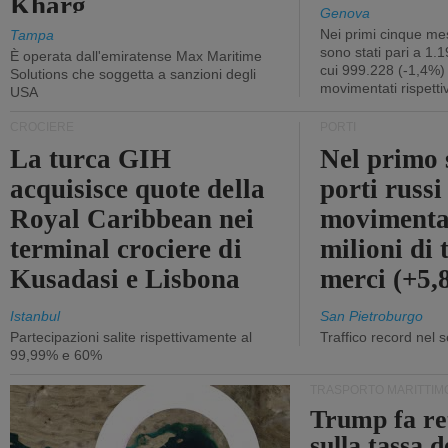
Kharg
Genova
Nei primi cinque mes
Tampa
sono stati pari a 1.
È operata dall'emiratense Max Maritime
cui 999.228 (-1,4%)
Solutions che soggetta a sanzioni degli
movimentati rispetti
USA
CROCIERE
PORTI
La turca GIH
Nel primo 
acquisisce quote della
porti russ
Royal Caribbean nei
movimenta
terminal crociere di
milioni di 
Kusadasi e Lisbona
merci (+5
Istanbul
San Pietroburgo
Partecipazioni salite rispettivamente al
Traffico record nel 
99,99% e 60%
TRASPORTO MARITTIM
Trump fa re
sulla tassa 