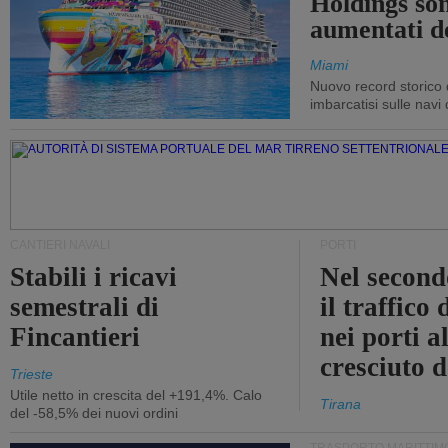
Holdings so
aumentati d
Miami
Nuovo record storico 
imbarcatisi sulle navi d
CANTIERI NAVALI
PORTI
Stabili i ricavi
Nel second
semestrali di
il traffico
Fincantieri
nei porti a
cresciuto 
Trieste
Utile netto in crescita del +191,4%. Calo
Tirana
del -58,5% dei nuovi ordini