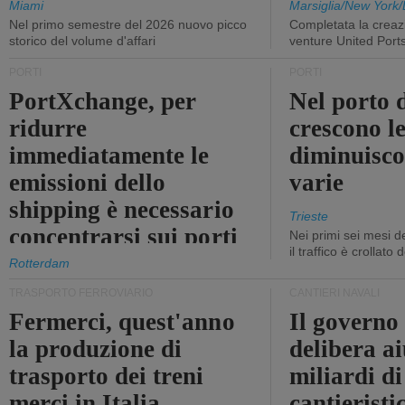
Miami
Marsiglia/New York/
Nel primo semestre del 2026 nuovo picco
Completata la creazi
storico del volume d'affari
venture United Port
PORTI
PORTI
PortXchange, per
Nel porto d
ridurre
crescono le
immediatamente le
diminuisco
emissioni dello
varie
shipping è necessario
Trieste
concentrarsi sui porti
Nei primi sei mesi 
il traffico è crollato
Rotterdam
TRASPORTO FERROVIARIO
CANTIERI NAVALI
Fermerci, quest'anno
Il governo
la produzione di
delibera ai
trasporto dei treni
miliardi di
merci in Italia
cantieristi