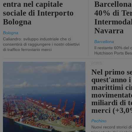
entra nel capitale
Barcellona 
sociale di Interporto
40% di Te
Bologna
Intermodal
Navarra
Bologna
Caliandro: sviluppo industriale che ci
Barcellona
consentirà di raggiungere i nostri obiettivi
Il restante 60% del c
di traffico ferroviario merci
Hutchison Ports Bes
PORTI
Nel primo s
quest'anno i
marittimi ci
movimentato
miliardi di t
merci (+3,
Pechino
Nuovi record storici di