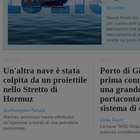
Bruxelles
Nuovo fondo da 1
per i carburanti 
permanenti ma p
meccanismo di d
stretta sui porti d
INCIDENTI
PORTI
Un'altra nave è stata
Porto di G
colpita da un proiettile
prima conn
nello Stretto di
una grand
Hormuz
portaconta
sistema di 
Southampton/Tampa
Marines americani hanno effettuato
Gioia Tauro
un'ispezione a bordo di una petroliera
La nave “MSC Mirja”
sanzionata
potenza complessiva