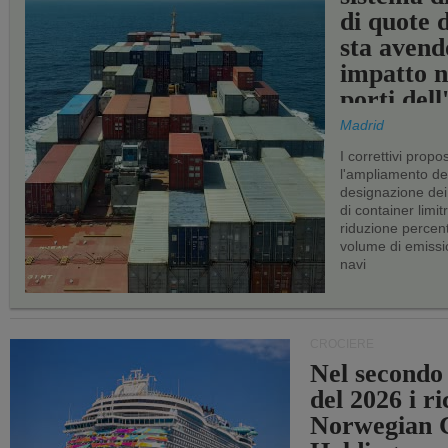
di quote 
sta avend
impatto n
porti del
Madrid
I correttivi propo
l'ampliamento dei 
designazione dei 
di container limitr
riduzione percent
volume di emissi
navi
CROCIERE
Nel secondo
del 2026 i ri
Norwegian C