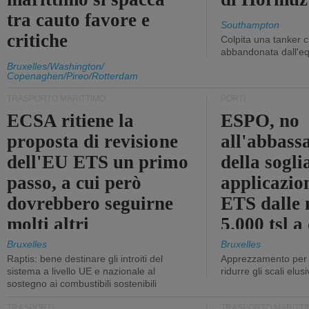
tra cauto favore e
Southampton
critiche
Colpita una tanker c
abbandonata dall'e
Bruxelles/Washington/
Copenaghen/Pireo/Rotterdam
TRASPORTO MARITTIMO
PORTI
ECSA ritiene la
ESPO, no
proposta di revisione
all'abbass
dell'EU ETS un primo
della sogli
passo, a cui però
applicazio
dovrebbero seguirne
ETS dalle 
molti altri
5.000 tsl a
400 tsl
Bruxelles
Bruxelles
Raptis: bene destinare gli introiti del
Apprezzamento per l
sistema a livello UE e nazionale al
ridurre gli scali elusi
sostegno ai combustibili sostenibili
TRASPORTI
TRASPORTO MARITTI