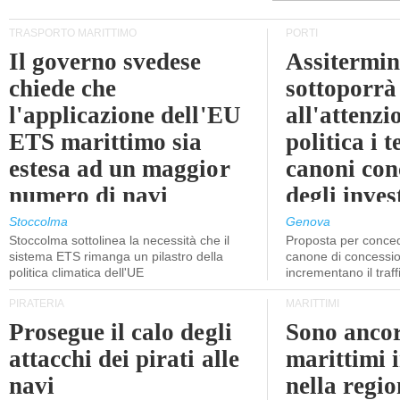
TRASPORTO MARITTIMO
PORTI
Il governo svedese
Assitermin
chiede che
sottoporrà
l'applicazione dell'EU
all'attenzi
ETS marittimo sia
politica i 
estesa ad un maggior
canoni con
numero di navi
degli inves
dell'inter
Stoccolma
Genova
Stoccolma sottolinea la necessità che il
Proposta per conced
sistema ETS rimanga un pilastro della
canone di concessio
politica climatica dell'UE
incrementano il traff
PIRATERIA
MARITTIMI
Prosegue il calo degli
Sono ancor
attacchi dei pirati alle
marittimi 
navi
nella regio