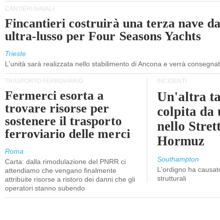
CANTIERI NAVALI
Fincantieri costruirà una terza nave d
ultra-lusso per Four Seasons Yachts
Trieste
L'unità sarà realizzata nello stabilimento di Ancona e verrà consegna
TRASPORTO FERROVIARIO
INCIDENTI
Fermerci esorta a
Un'altra t
trovare risorse per
colpita da
sostenere il trasporto
nello Stret
ferroviario delle merci
Hormuz
Roma
Southampton
Carta: dalla rimodulazione del PNRR ci
L'ordigno ha causato
attendiamo che vengano finalmente
strutturali
attribuite risorse a ristoro dei danni che gli
operatori stanno subendo