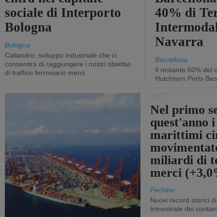
sociale di Interporto
40% di Te
Bologna
Intermodal
Navarra
Bologna
Caliandro: sviluppo industriale che ci
Barcellona
consentirà di raggiungere i nostri obiettivi
Il restante 60% del c
di traffico ferroviario merci
Hutchison Ports Bes
PORTI
Nel primo s
quest'anno i
marittimi ci
movimentato
miliardi di t
merci (+3,
Pechino
Nuovi record storici di
trimestrale dei contai