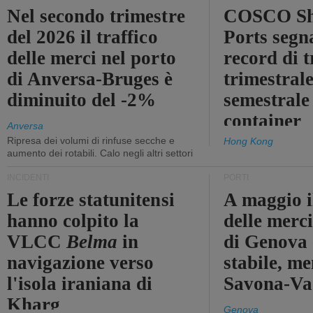
Nel secondo trimestre
COSCO Sh
del 2026 il traffico
Ports segn
delle merci nel porto
record di t
di Anversa-Bruges è
trimestrale
diminuito del -2%
semestrale
container
Anversa
Ripresa dei volumi di rinfuse secche e
Hong Kong
aumento dei rotabili. Calo negli altri settori
INCIDENTI
PORTI
Le forze statunitensi
A maggio il
hanno colpito la
delle merci
VLCC
Belma
in
di Genova 
navigazione verso
stabile, me
l'isola iraniana di
Savona-Vad
Kharg
Genova