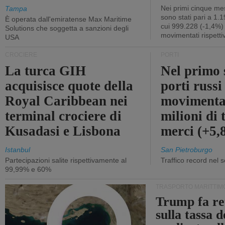
Nei primi cinque mes
Tampa
sono stati pari a 1.
È operata dall'emiratense Max Maritime
cui 999.228 (-1,4%)
Solutions che soggetta a sanzioni degli
movimentati rispetti
USA
CROCIERE
PORTI
La turca GIH
Nel primo 
acquisisce quote della
porti russ
Royal Caribbean nei
movimenta
terminal crociere di
milioni di 
Kusadasi e Lisbona
merci (+5
Istanbul
San Pietroburgo
Partecipazioni salite rispettivamente al
Traffico record nel 
99,99% e 60%
TRASPORTO MARITTIM
Trump fa re
sulla tassa 