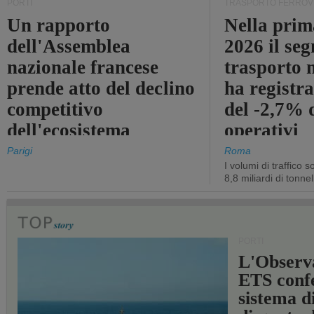
PORTI
TRASPORTO FERROV
Un rapporto
Nella prim
dell'Assemblea
2026 il se
nazionale francese
trasporto 
prende atto del declino
ha registra
competitivo
del -2,7% d
dell'ecosistema
operativi
portuale statale
Parigi
Roma
I volumi di traffico s
8,8 miliardi di tonne
PORTI
L'Observ
ETS conf
sistema d