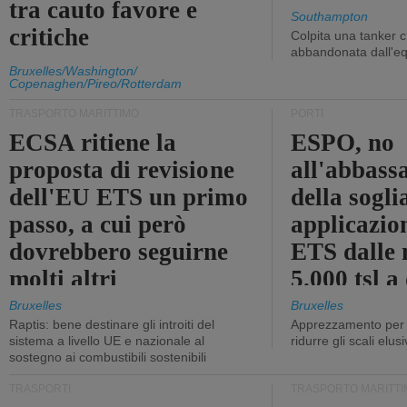
tra cauto favore e
Southampton
critiche
Colpita una tanker c
abbandonata dall'e
Bruxelles/Washington/
Copenaghen/Pireo/Rotterdam
TRASPORTO MARITTIMO
PORTI
ECSA ritiene la
ESPO, no
proposta di revisione
all'abbass
dell'EU ETS un primo
della sogli
passo, a cui però
applicazio
dovrebbero seguirne
ETS dalle 
molti altri
5.000 tsl a
400 tsl
Bruxelles
Bruxelles
Raptis: bene destinare gli introiti del
Apprezzamento per l
sistema a livello UE e nazionale al
ridurre gli scali elusi
sostegno ai combustibili sostenibili
TRASPORTI
TRASPORTO MARITTI