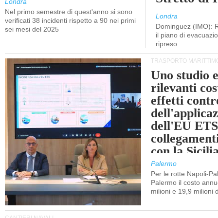
Londra
Nel primo semestre di quest'anno si sono
Londra
verificati 38 incidenti rispetto a 90 nei primi
Dominguez (IMO): R
sei mesi del 2025
il piano di evacuaz
ripreso
TRASPORTO MARITTIM
Uno studio e
rilevanti cost
effetti cont
dell'applica
dell'EU ETS
collegament
con la Sicili
Palermo
Per le rotte Napoli-P
Palermo il costo annuo
milioni e 19,9 milioni 