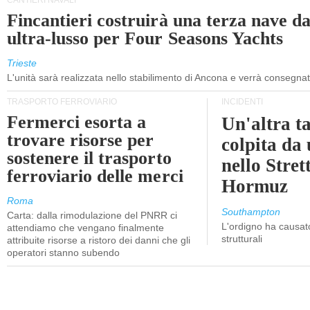
CANTIERI NAVALI
Fincantieri costruirà una terza nave d
ultra-lusso per Four Seasons Yachts
Trieste
L'unità sarà realizzata nello stabilimento di Ancona e verrà consegna
TRASPORTO FERROVIARIO
INCIDENTI
Fermerci esorta a
Un'altra t
trovare risorse per
colpita da
sostenere il trasporto
nello Stret
ferroviario delle merci
Hormuz
Roma
Southampton
Carta: dalla rimodulazione del PNRR ci
L'ordigno ha causato
attendiamo che vengano finalmente
strutturali
attribuite risorse a ristoro dei danni che gli
operatori stanno subendo