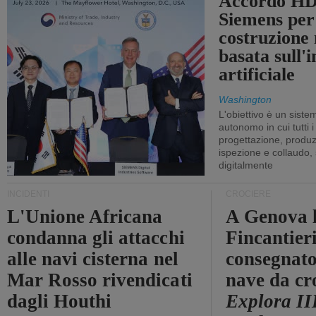
Accordo HD
Siemens per
costruzione
basata sull'i
artificiale
Washington
L'obiettivo è un sist
autonomo in cui tutti i
progettazione, produzi
ispezione e collaudo,
digitalmente
INCIDENTI
CROCIERE
L'Unione Africana
A Genova 
condanna gli attacchi
Fincantier
alle navi cisterna nel
consegnato
Mar Rosso rivendicati
nave da cr
dagli Houthi
Explora II