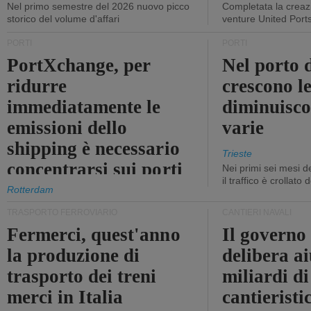
Nel primo semestre del 2026 nuovo picco
Completata la creazi
storico del volume d'affari
venture United Port
PORTI
PORTI
PortXchange, per
Nel porto d
ridurre
crescono le
immediatamente le
diminuisco
emissioni dello
varie
shipping è necessario
Trieste
concentrarsi sui porti
Nei primi sei mesi 
il traffico è crollato
Rotterdam
TRASPORTO FERROVIARIO
CANTIERI NAVALI
Fermerci, quest'anno
Il governo
la produzione di
delibera ai
trasporto dei treni
miliardi di
merci in Italia
cantieristi