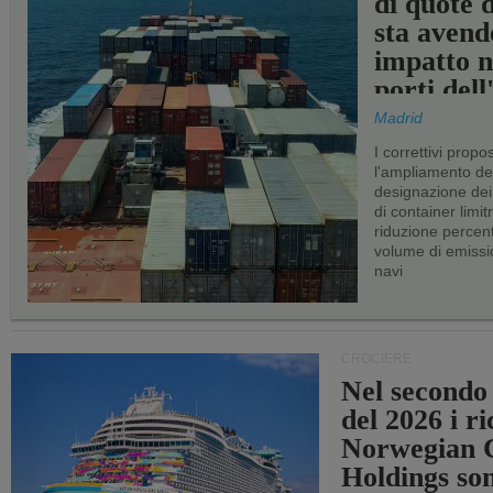
di quote 
sta avend
impatto n
porti del
Madrid
I correttivi propo
l'ampliamento dei 
designazione dei 
di container limitr
riduzione percent
volume di emissi
navi
CROCIERE
Nel secondo
del 2026 i ri
Norwegian C
Holdings so