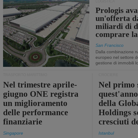
LOGISTICA
Prologis av
un'offerta d
miliardi di d
comprare la
San Francisco
Dalla combinazione n
europeo nel settore de
gestione di immobili lo
TRASPORTO MARITTIMO
CROCIERE
Nel trimestre aprile-
Nel primo 
giugno ONE registra
quest'anno 
un miglioramento
della Glob
delle performance
Holdings 
finanziarie
cresciuti 
Singapore
Istanbul