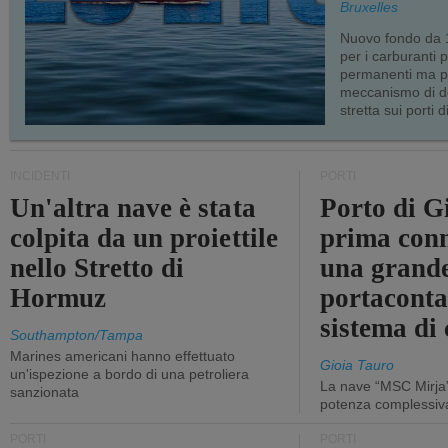
Bruxelles
Nuovo fondo da 1
per i carburanti 
permanenti ma p
meccanismo di d
stretta sui porti d
INCIDENTI
PORTI
Un'altra nave è stata
Porto di G
colpita da un proiettile
prima conn
nello Stretto di
una grand
Hormuz
portaconta
sistema di 
Southampton/Tampa
Marines americani hanno effettuato
Gioia Tauro
un'ispezione a bordo di una petroliera
La nave “MSC Mirja”
sanzionata
potenza complessiva
PORTI
PORTI