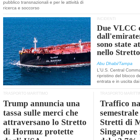
pubblico transnazionali e per le attività di
ricerca e soccorso
INCIDENTI
Due VLCC o
dall'emira
sono state a
nello Stret
Abu Dhabi/Tampa
L'U.S. Central Comma
ripristino del blocco de
entrata e in uscita dai 
TRASPORTO MARITTIMO
TRASPORTO MARITTI
Trump annuncia una
Traffico n
tassa sulle merci che
semestrale
attraversano lo Stretto
Stretti di 
di Hormuz protette
Singapore 