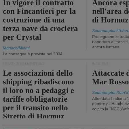
In vigore il contratto
Ancora esp
con Fincantieri per la
nell'area d
costruzione di una
di Hormuz
terza nave da crociera
Southampton/Teher
per Crystal
Proseguono le tratt
riapertura ai transit
ancora lontana
Monaco/Miami
La consegna è prevista nel 2034
TRASPORTO MARITTIMO
INCIDENTI
Le associazioni dello
Attaccate 
shipping ribadiscono
Mar Ross
il loro no a pedaggi e
Southampton/San'a'
tariffe obbligatorie
Affondata l'indiana 
mentre gli Houthi ri
per il transito nello
colpito la “NCC Waf
Stretto di Hormuz