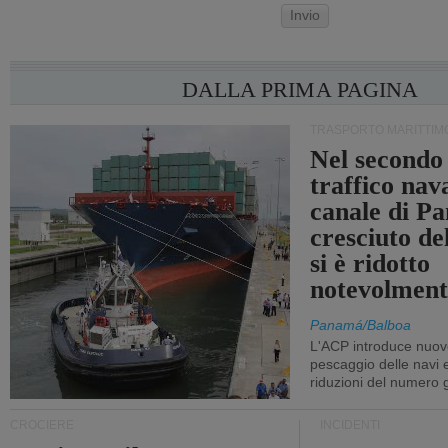
Invio
DALLA PRIMA PAGINA
TRASPORTO MARITTIM
Nel secondo 
traffico nav
canale di P
cresciuto d
si è ridotto
notevolment
Panamá/Balboa
L'ACP introduce nuove
pescaggio delle navi
riduzioni del numero gi
CROCIERE
INCIDENTI