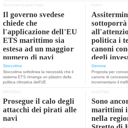
TRASPORTO MARITTIMO
PORTI
Il governo svedese
Assitermin
chiede che
sottoporrà
l'applicazione dell'EU
all'attenzi
ETS marittimo sia
politica i 
estesa ad un maggior
canoni con
numero di navi
degli inves
dell'inter
Stoccolma
Genova
Stoccolma sottolinea la necessità che il
Proposta per conced
sistema ETS rimanga un pilastro della
canone di concessio
politica climatica dell'UE
incrementano il traff
PIRATERIA
MARITTIMI
Prosegue il calo degli
Sono ancor
attacchi dei pirati alle
marittimi 
navi
nella regio
Stretto di