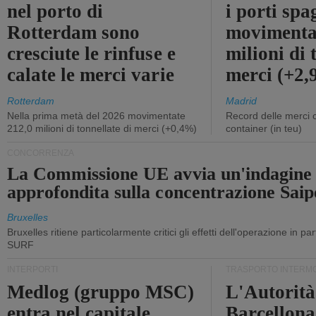
nel porto di
i porti sp
Rotterdam sono
movimenta
cresciute le rinfuse e
milioni di 
calate le merci varie
merci (+2
Rotterdam
Madrid
Nella prima metà del 2026 movimentate
Record delle merci 
212,0 milioni di tonnellate di merci (+0,4%)
container (in teu)
CONCORRENZA
La Commissione UE avvia un'indagine
approfondita sulla concentrazione Sa
Bruxelles
Bruxelles ritiene particolarmente critici gli effetti dell'operazione in p
SURF
INTERPORTI
TRASPORTO INTERM
Medlog (gruppo MSC)
L'Autorità
entra nel capitale
Barcellona 