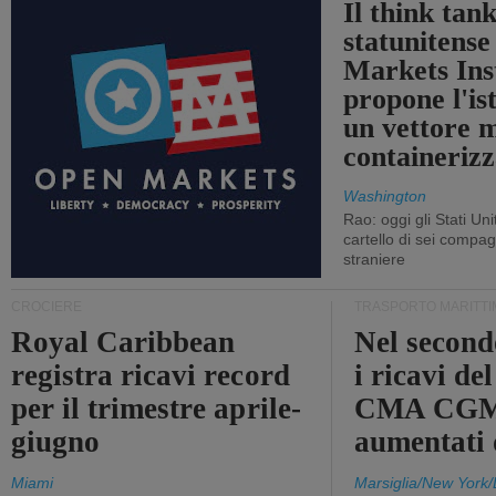
Il think tan
statunitens
Markets Ins
propone l'is
un vettore 
containerizz
Washington
Rao: oggi gli Stati Un
cartello di sei compa
straniere
CROCIERE
TRASPORTO MARITTI
Royal Caribbean
Nel second
registra ricavi record
i ricavi de
per il trimestre aprile-
CMA CGM
giugno
aumentati
Miami
Marsiglia/New York/