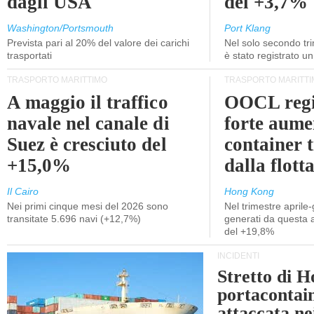
dagli USA
del +3,7%
Washington/Portsmouth
Port Klang
Prevista pari al 20% del valore dei carichi
Nel solo secondo tr
trasportati
è stato registrato u
TRASPORTO MARITTIMO
TRASPORTO MARITTI
A maggio il traffico
OOCL regi
navale nel canale di
forte aume
Suez è cresciuto del
container 
+15,0%
dalla flott
Il Cairo
Hong Kong
Nei primi cinque mesi del 2026 sono
Nel trimestre aprile-
transitate 5.696 navi (+12,7%)
generati da questa at
del +19,8%
INCIDENTI
Stretto di 
portacontain
attaccata nei