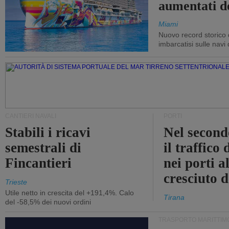
aumentati d
Miami
Nuovo record storico 
imbarcatisi sulle navi d
CANTIERI NAVALI
PORTI
Stabili i ricavi
Nel second
semestrali di
il traffico
Fincantieri
nei porti a
cresciuto 
Trieste
Utile netto in crescita del +191,4%. Calo
Tirana
del -58,5% dei nuovi ordini
TRASPORTO MARITTIM