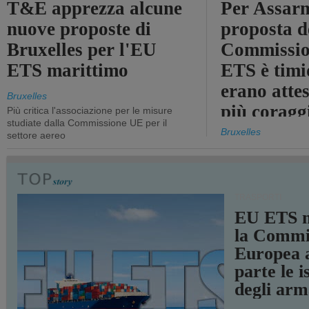
T&E apprezza alcune
Per Assarm
nuove proposte di
proposta d
Bruxelles per l'EU
Commissio
ETS marittimo
ETS è timi
erano atte
Bruxelles
più coragg
Più critica l'associazione per le misure
studiate dalla Commissione UE per il
Bruxelles
settore aereo
TRASPORTI
EU ETS m
la Commi
Europea a
parte le i
degli arm