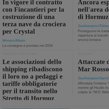
In vigore il contratto
Ancora esp
con Fincantieri per la
nell'area d
costruzione di una
di Hormuz
terza nave da crociera
Southampton/Teher
per Crystal
Proseguono le tratt
riapertura ai transit
ancora lontana
Monaco/Miami
La consegna è prevista nel 2034
TRASPORTO MARITTIMO
INCIDENTI
Le associazioni dello
Attaccate 
shipping ribadiscono
Mar Ross
il loro no a pedaggi e
Southampton/San'a'
tariffe obbligatorie
Affondata l'indiana 
mentre gli Houthi ri
per il transito nello
colpito la “NCC Waf
Stretto di Hormuz