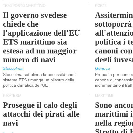
TRASPORTO MARITTIMO
PORTI
Il governo svedese
Assitermin
chiede che
sottoporrà
l'applicazione dell'EU
all'attenzi
ETS marittimo sia
politica i 
estesa ad un maggior
canoni con
numero di navi
degli inves
dell'inter
Stoccolma
Genova
Stoccolma sottolinea la necessità che il
Proposta per conced
sistema ETS rimanga un pilastro della
canone di concessio
politica climatica dell'UE
incrementano il traff
PIRATERIA
MARITTIMI
Prosegue il calo degli
Sono ancor
attacchi dei pirati alle
marittimi 
navi
nella regio
Stretto di