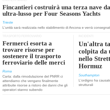
CANTIERI NAVALI
Fincantieri costruirà una terza nave d
ultra-lusso per Four Seasons Yachts
Trieste
L'unità sarà realizzata nello stabilimento di Ancona e verrà consegna
TRASPORTO FERROVIARIO
INCIDENTI
Fermerci esorta a
Un'altra t
trovare risorse per
colpita da
sostenere il trasporto
nello Stret
ferroviario delle merci
Hormuz
Roma
Southampton
Carta: dalla rimodulazione del PNRR ci
L'ordigno ha causato
attendiamo che vengano finalmente
strutturali
attribuite risorse a ristoro dei danni che gli
operatori stanno subendo