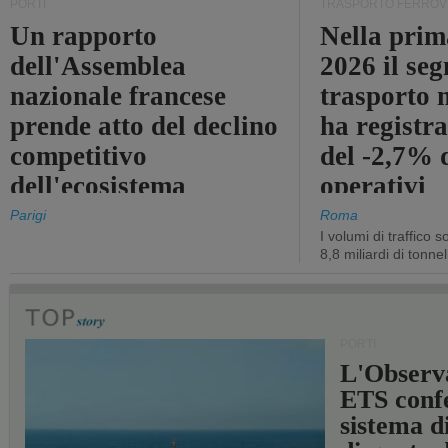
PORTI
TRASPORTO FERROV
Un rapporto
Nella prim
dell'Assemblea
2026 il se
nazionale francese
trasporto 
prende atto del declino
ha registra
competitivo
del -2,7% d
dell'ecosistema
operativi
portuale statale
Parigi
Roma
I volumi di traffico s
8,8 miliardi di tonne
PORTI
L'Observ
ETS conf
sistema d