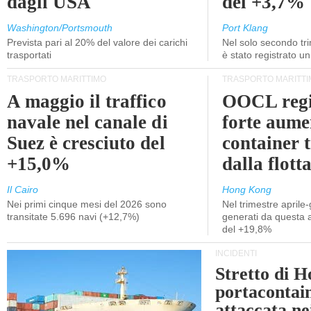
dagli USA
del +3,7%
Washington/Portsmouth
Port Klang
Prevista pari al 20% del valore dei carichi
Nel solo secondo tr
trasportati
è stato registrato u
TRASPORTO MARITTIMO
TRASPORTO MARITTI
A maggio il traffico
OOCL regi
navale nel canale di
forte aume
Suez è cresciuto del
container 
+15,0%
dalla flott
Il Cairo
Hong Kong
Nei primi cinque mesi del 2026 sono
Nel trimestre aprile-
transitate 5.696 navi (+12,7%)
generati da questa at
del +19,8%
INCIDENTI
Stretto di 
portacontain
attaccata nei