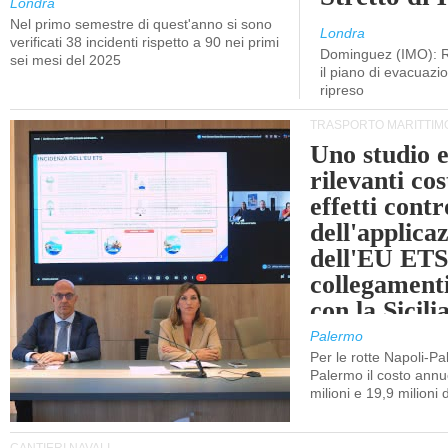
Londra
Nel primo semestre di quest'anno si sono
Londra
verificati 38 incidenti rispetto a 90 nei primi
Dominguez (IMO): R
sei mesi del 2025
il piano di evacuaz
ripreso
TRASPORTO MARITTIM
Uno studio e
rilevanti cost
effetti cont
dell'applica
dell'EU ETS
collegament
con la Sicili
Palermo
Per le rotte Napoli-P
Palermo il costo annuo
milioni e 19,9 milioni 