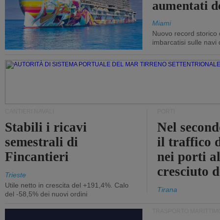
aumentati d
Miami
Nuovo record storico 
imbarcatisi sulle navi d
CANTIERI NAVALI
PORTI
Stabili i ricavi
Nel second
semestrali di
il traffico
Fincantieri
nei porti a
cresciuto 
Trieste
Utile netto in crescita del +191,4%. Calo
Tirana
del -58,5% dei nuovi ordini
TRASPORTO MARITTIM