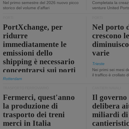
Nel primo semestre del 2026 nuovo picco
Completata la creazi
storico del volume d'affari
venture United Port
PORTI
PORTI
PortXchange, per
Nel porto d
ridurre
crescono le
immediatamente le
diminuisco
emissioni dello
varie
shipping è necessario
Trieste
concentrarsi sui porti
Nei primi sei mesi 
il traffico è crollato
Rotterdam
TRASPORTO FERROVIARIO
CANTIERI NAVALI
Fermerci, quest'anno
Il governo
la produzione di
delibera ai
trasporto dei treni
miliardi di
merci in Italia
cantieristi