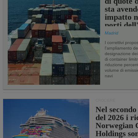
di quote 
sta avend
impatto n
porti del
Madrid
I correttivi propo
l'ampliamento dei 
designazione dei 
di container limitr
riduzione percent
volume di emissi
navi
CROCIERE
Nel secondo
del 2026 i ri
Norwegian C
Holdings so