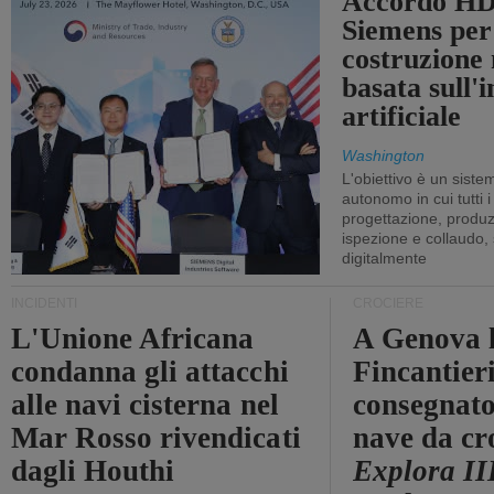
Accordo HD
Siemens per
costruzione
basata sull'i
artificiale
Washington
L'obiettivo è un sist
autonomo in cui tutti i
progettazione, produzi
ispezione e collaudo,
digitalmente
INCIDENTI
CROCIERE
L'Unione Africana
A Genova 
condanna gli attacchi
Fincantier
alle navi cisterna nel
consegnato
Mar Rosso rivendicati
nave da cr
dagli Houthi
Explora II