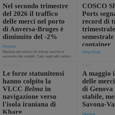
Nel secondo trimestre
COSCO Sh
del 2026 il traffico
Ports segn
delle merci nel porto
record di t
di Anversa-Bruges è
trimestrale
diminuito del -2%
semestrale
container
Anversa
Ripresa dei volumi di rinfuse secche e
Hong Kong
aumento dei rotabili. Calo negli altri settori
INCIDENTI
PORTI
Le forze statunitensi
A maggio il
hanno colpito la
delle merci
VLCC
Belma
in
di Genova 
navigazione verso
stabile, me
l'isola iraniana di
Savona-Vad
Kharg
Genova