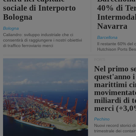
sociale di Interporto
40% di Te
Bologna
Intermodal
Navarra
Bologna
Caliandro: sviluppo industriale che ci
Barcellona
consentirà di raggiungere i nostri obiettivi
Il restante 60% del c
di traffico ferroviario merci
Hutchison Ports Bes
PORTI
Nel primo s
quest'anno i
marittimi ci
movimentato
miliardi di t
merci (+3,
Pechino
Nuovi record storici di
trimestrale dei contai