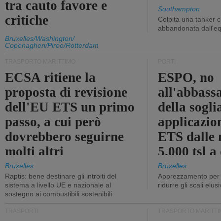
tra cauto favore e
Southampton
critiche
Colpita una tanker c
abbandonata dall'e
Bruxelles/Washington/
Copenaghen/Pireo/Rotterdam
TRASPORTO MARITTIMO
PORTI
ECSA ritiene la
ESPO, no
proposta di revisione
all'abbass
dell'EU ETS un primo
della sogli
passo, a cui però
applicazio
dovrebbero seguirne
ETS dalle 
molti altri
5.000 tsl a
400 tsl
Bruxelles
Bruxelles
Raptis: bene destinare gli introiti del
Apprezzamento per l
sistema a livello UE e nazionale al
ridurre gli scali elusi
sostegno ai combustibili sostenibili
TRASPORTI
TRASPORTO MARITTI