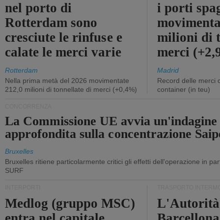
nel porto di
i porti sp
Rotterdam sono
movimenta
cresciute le rinfuse e
milioni di 
calate le merci varie
merci (+2
Rotterdam
Madrid
Nella prima metà del 2026 movimentate
Record delle merci 
212,0 milioni di tonnellate di merci (+0,4%)
container (in teu)
CONCORRENZA
La Commissione UE avvia un'indagine
approfondita sulla concentrazione Sa
Bruxelles
Bruxelles ritiene particolarmente critici gli effetti dell'operazione in p
SURF
INTERPORTI
TRASPORTO INTERM
Medlog (gruppo MSC)
L'Autorità
entra nel capitale
Barcellona 