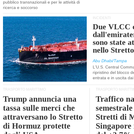
pubblico transnazionali e per le attività di
ricerca e soccorso
INCIDENTI
Due VLCC o
dall'emira
sono state a
nello Stret
Abu Dhabi/Tampa
L'U.S. Central Comma
ripristino del blocco de
entrata e in uscita dai 
TRASPORTO MARITTIMO
TRASPORTO MARITTI
Trump annuncia una
Traffico n
tassa sulle merci che
semestrale
attraversano lo Stretto
Stretti di 
di Hormuz protette
Singapore 