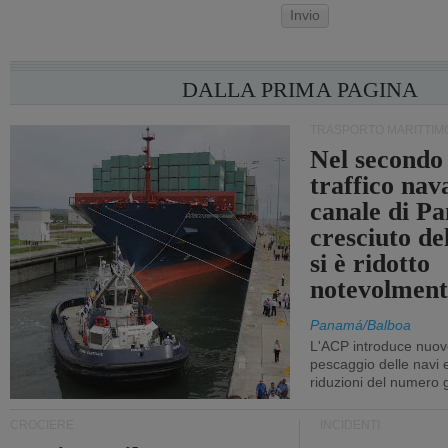
Invio
DALLA PRIMA PAGINA
TRASPORTO MARITTIM
Nel secondo 
traffico nav
canale di P
cresciuto d
si è ridotto
notevolment
Panamá/Balboa
L'ACP introduce nuove
pescaggio delle navi
riduzioni del numero gi
CROCIERE
INCIDENTI