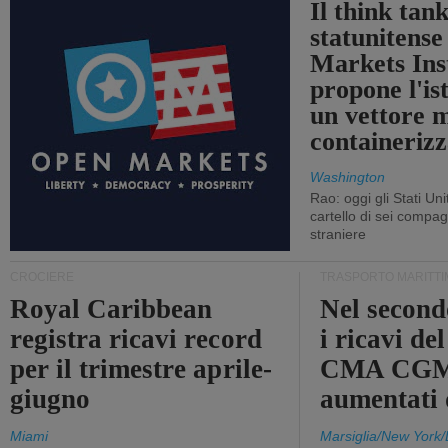
Il think tan
statunitens
Markets Ins
propone l'is
un vettore 
containerizz
Washington
Rao: oggi gli Stati Un
cartello di sei compa
straniere
CROCIERE
TRASPORTO MARITTI
Royal Caribbean
Nel second
registra ricavi record
i ricavi de
per il trimestre aprile-
CMA CGM
giugno
aumentati
Miami
Marsiglia/New York/