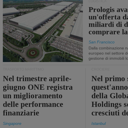
LOGISTICA
Prologis av
un'offerta d
miliardi di d
comprare la
San Francisco
Dalla combinazione n
europeo nel settore de
gestione di immobili lo
TRASPORTO MARITTIMO
CROCIERE
Nel trimestre aprile-
Nel primo 
giugno ONE registra
quest'anno 
un miglioramento
della Glob
delle performance
Holdings 
finanziarie
cresciuti 
Singapore
Istanbul