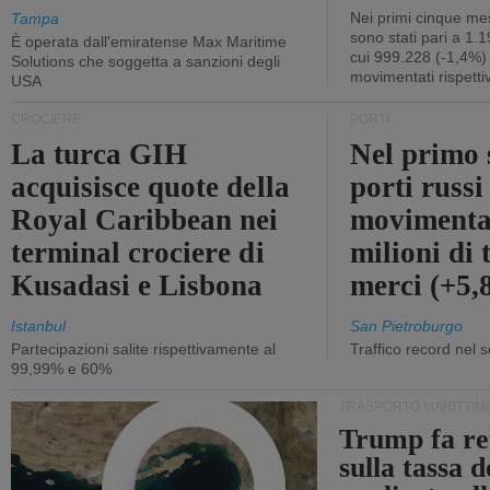
Nei primi cinque mes
Tampa
sono stati pari a 1.
È operata dall'emiratense Max Maritime
cui 999.228 (-1,4%)
Solutions che soggetta a sanzioni degli
movimentati rispetti
USA
CROCIERE
PORTI
La turca GIH
Nel primo 
acquisisce quote della
porti russ
Royal Caribbean nei
movimenta
terminal crociere di
milioni di 
Kusadasi e Lisbona
merci (+5
Istanbul
San Pietroburgo
Partecipazioni salite rispettivamente al
Traffico record nel 
99,99% e 60%
TRASPORTO MARITTIM
Trump fa re
sulla tassa 