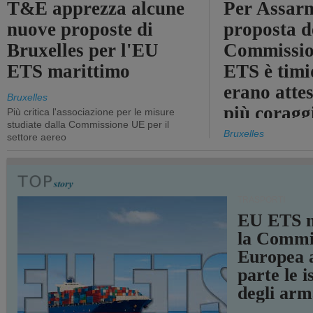
T&E apprezza alcune
Per Assarm
nuove proposte di
proposta d
Bruxelles per l'EU
Commissio
ETS marittimo
ETS è timi
erano atte
Bruxelles
più coragg
Più critica l'associazione per le misure
studiate dalla Commissione UE per il
Bruxelles
settore aereo
TRASPORTI
EU ETS m
la Commi
Europea a
parte le i
degli arm