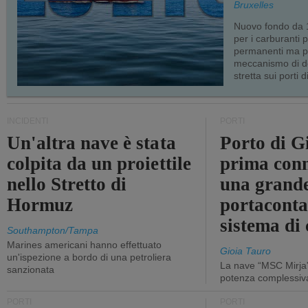
Bruxelles
Nuovo fondo da 1
per i carburanti 
permanenti ma p
meccanismo di d
stretta sui porti d
INCIDENTI
PORTI
Un'altra nave è stata
Porto di G
colpita da un proiettile
prima conn
nello Stretto di
una grand
Hormuz
portaconta
sistema di 
Southampton/Tampa
Marines americani hanno effettuato
Gioia Tauro
un'ispezione a bordo di una petroliera
La nave “MSC Mirja”
sanzionata
potenza complessiva
PORTI
PORTI