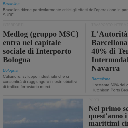
Bruxelles
Bruxelles ritiene particolarmente critici gli effetti dell'operazione in p
SURF
INTERPORTI
TRASPORTO INTERM
Medlog (gruppo MSC)
L'Autorità
entra nel capitale
Barcellona 
sociale di Interporto
40% di Te
Bologna
Intermodal
Navarra
Bologna
Caliandro: sviluppo industriale che ci
Barcellona
consentirà di raggiungere i nostri obiettivi
Il restante 60% del c
di traffico ferroviario merci
Hutchison Ports Bes
PORTI
Nel primo s
quest'anno i
marittimi ci