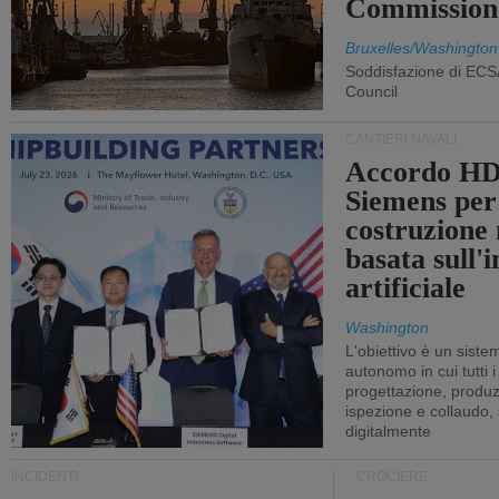
Commission
Bruxelles/Washington
Soddisfazione di ECS
Council
CANTIERI NAVALI
Accordo HD
Siemens per
costruzione
basata sull'i
artificiale
Washington
L'obiettivo è un sist
autonomo in cui tutti i
progettazione, produzi
ispezione e collaudo,
digitalmente
INCIDENTI
CROCIERE