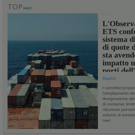
PORTI
L'Observ
ETS conf
sistema d
di quote 
sta avend
impatto n
porti del
Madrid
I correttivi propo
l'ampliamento dei 
designazione dei 
di container limitr
riduzione percent
volume di emissi
navi