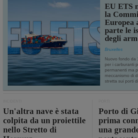
EU ETS m
la Commi
Europea a
parte le i
degli arm
Bruxelles
Nuovo fondo da 1
per i carburanti 
permanenti ma p
meccanismo di d
stretta sui porti d
INCIDENTI
PORTI
Un'altra nave è stata
Porto di G
colpita da un proiettile
prima conn
nello Stretto di
una grand