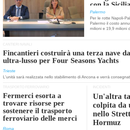
con la Sicili
Palermo
Per le rotte Napoli-P
Palermo il costo annuo
milioni e 19,9 milioni 
CANTIERI NAVALI
Fincantieri costruirà una terza nave d
ultra-lusso per Four Seasons Yachts
Trieste
L'unità sarà realizzata nello stabilimento di Ancona e verrà consegna
TRASPORTO FERROVIARIO
INCIDENTI
Fermerci esorta a
Un'altra t
trovare risorse per
colpita da
sostenere il trasporto
nello Stret
ferroviario delle merci
Hormuz
Roma