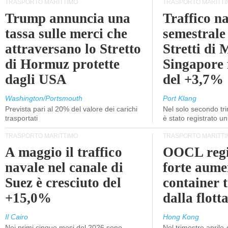
TRASPORTO MARITTIMO
TRASPORTO MARITTI
Trump annuncia una
Traffico n
tassa sulle merci che
semestrale
attraversano lo Stretto
Stretti di 
di Hormuz protette
Singapore 
dagli USA
del +3,7%
Washington/Portsmouth
Port Klang
Prevista pari al 20% del valore dei carichi
Nel solo secondo tr
trasportati
è stato registrato u
TRASPORTO MARITTIMO
TRASPORTO MARITTI
A maggio il traffico
OOCL regi
navale nel canale di
forte aume
Suez è cresciuto del
container 
+15,0%
dalla flott
Il Cairo
Hong Kong
Nei primi cinque mesi del 2026 sono
Nel trimestre aprile-