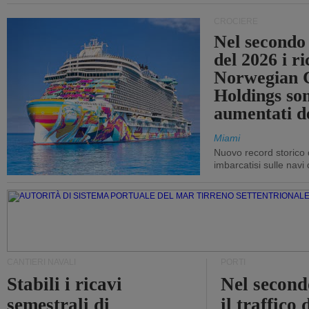
CROCIERE
Nel secondo
del 2026 i ri
Norwegian C
Holdings so
aumentati d
Miami
Nuovo record storico 
imbarcatisi sulle navi d
CANTIERI NAVALI
PORTI
Stabili i ricavi
Nel second
semestrali di
il traffico