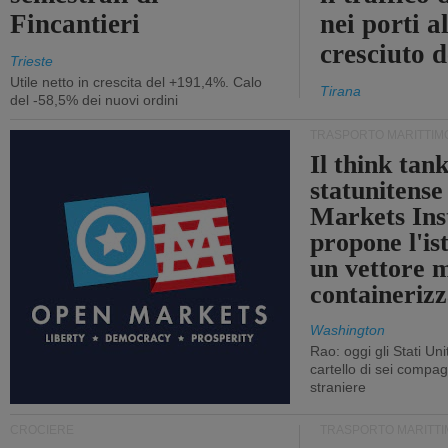
Fincantieri
nei porti a
cresciuto 
Trieste
Utile netto in crescita del +191,4%. Calo
Tirana
del -58,5% dei nuovi ordini
TRASPORTO MARITTIM
Il think tan
statunitens
Markets Ins
propone l'is
un vettore 
containerizz
Washington
Rao: oggi gli Stati Un
cartello di sei compa
straniere
CROCIERE
TRASPORTO MARITTI