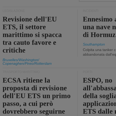
LEGISLAZIONE
INCIDENTI
Revisione dell'EU
Ennesimo a
ETS, il settore
una nave n
marittimo si spacca
di Hormuz
tra cauto favore e
Southampton
critiche
Colpita una tanker c
abbandonata dall'e
Bruxelles/Washington/
Copenaghen/Pireo/Rotterdam
TRASPORTO MARITTIMO
PORTI
ECSA ritiene la
ESPO, no
proposta di revisione
all'abbass
dell'EU ETS un primo
della sogli
passo, a cui però
applicazio
dovrebbero seguirne
ETS dalle 