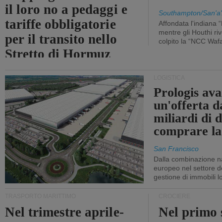
il loro no a pedaggi e
Southampton/San'a'
tariffe obbligatorie
Affondata l'indiana 
mentre gli Houthi ri
per il transito nello
colpito la “NCC Waf
Stretto di Hormuz
LOGISTICA
Prologis av
un'offerta d
miliardi di d
comprare la
San Francisco
Dalla combinazione n
europeo nel settore de
gestione di immobili lo
TRASPORTO MARITTIMO
CROCIERE
Nel trimestre aprile-
Nel primo 