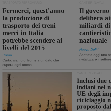
TRASPORTO FERROVIARIO
CANTIERI NAVALI
Fermerci, quest'anno
Il governo
la produzione di
delibera ai
trasporto dei treni
miliardi di
merci in Italia
cantieristi
potrebbe scendere ai
nazionale
livelli del 2015
Nuova Delhi
Adottata oggi una st
Roma
rivitalizzare il settor
Carta: siamo di fronte a un dato che
supera ogni attesa
CANTIERI NAVALI
Inclusi due 
indiani nel 
UE degli imp
riciclaggio 
proposto dal