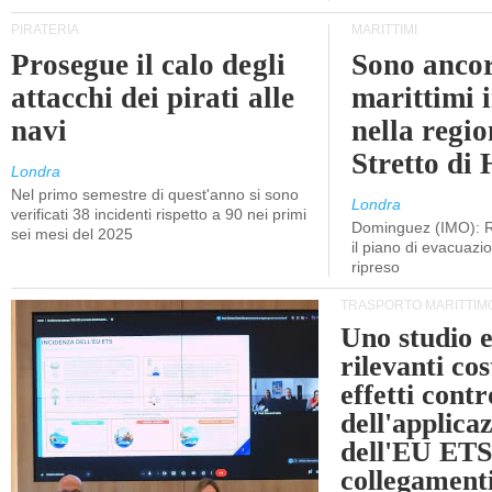
PIRATERIA
MARITTIMI
Prosegue il calo degli
Sono ancor
attacchi dei pirati alle
marittimi 
navi
nella regio
Stretto di
Londra
Nel primo semestre di quest'anno si sono
Londra
verificati 38 incidenti rispetto a 90 nei primi
Dominguez (IMO): R
sei mesi del 2025
il piano di evacuaz
ripreso
TRASPORTO MARITTIM
Uno studio e
rilevanti cost
effetti cont
dell'applica
dell'EU ETS
collegament