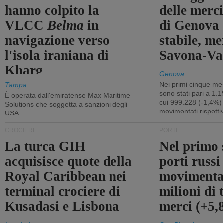
hanno colpito la
delle merci
VLCC
Belma
in
di Genova 
navigazione verso
stabile, me
l'isola iraniana di
Savona-Vad
Kharg
Genova
Nei primi cinque mes
Tampa
sono stati pari a 1.
È operata dall'emiratense Max Maritime
cui 999.228 (-1,4%)
Solutions che soggetta a sanzioni degli
movimentati rispetti
USA
CROCIERE
PORTI
La turca GIH
Nel primo 
acquisisce quote della
porti russ
Royal Caribbean nei
movimenta
terminal crociere di
milioni di 
Kusadasi e Lisbona
merci (+5