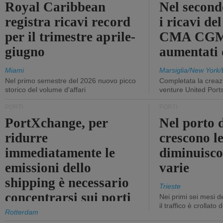
Royal Caribbean
Nel second
registra ricavi record
i ricavi de
per il trimestre aprile-
CMA CGM
giugno
aumentati
Miami
Marsiglia/New York/
Nel primo semestre del 2026 nuovo picco
Completata la creazi
storico del volume d'affari
venture United Port
PORTI
PORTI
PortXchange, per
Nel porto d
ridurre
crescono le
immediatamente le
diminuisco
emissioni dello
varie
shipping è necessario
Trieste
concentrarsi sui porti
Nei primi sei mesi 
il traffico è crollato
Rotterdam