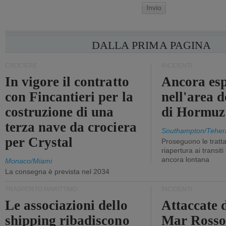
Invio
DALLA PRIMA PAGINA
CROCIERE
INCIDENTI
In vigore il contratto
Ancora esp
con Fincantieri per la
nell'area d
costruzione di una
di Hormuz
terza nave da crociera
Southampton/Teher
per Crystal
Proseguono le tratt
riapertura ai transit
ancora lontana
Monaco/Miami
La consegna è prevista nel 2034
TRASPORTO MARITTIMO
INCIDENTI
Le associazioni dello
Attaccate 
shipping ribadiscono
Mar Ross