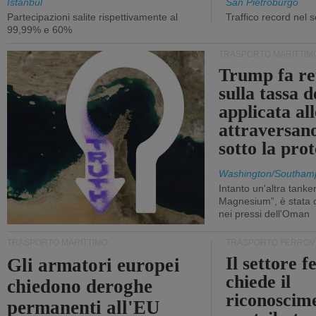
Istanbul
San Pietroburgo
Partecipazioni salite rispettivamente al
Traffico record nel 
99,99% e 60%
TRASPORTO MARITTIM
Trump fa re
sulla tassa 
applicata al
attraversa
sotto la pr
Washington/Southam
Intanto un'altra tanker,
Magnesium”, è stata c
nei pressi dell'Oman
TRASPORTO MARITTIMO
TRASPORTO FERROV
Il settore f
Gli armatori europei
chiede il
chiedono deroghe
riconoscim
permanenti all'EU