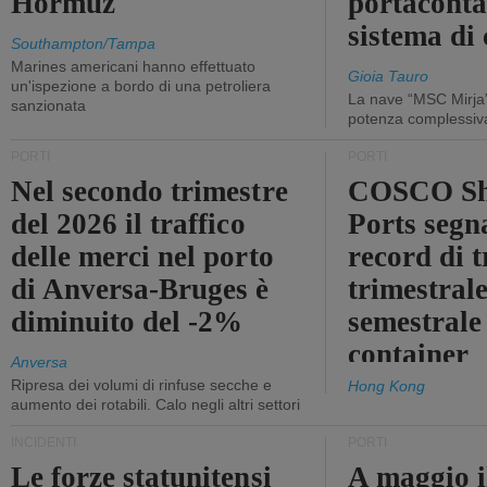
Hormuz
portaconta
sistema di 
Southampton/Tampa
Marines americani hanno effettuato
Gioia Tauro
un'ispezione a bordo di una petroliera
La nave “MSC Mirja”
sanzionata
potenza complessiva
PORTI
PORTI
Nel secondo trimestre
COSCO Sh
del 2026 il traffico
Ports segn
delle merci nel porto
record di t
di Anversa-Bruges è
trimestrale
diminuito del -2%
semestrale
container
Anversa
Ripresa dei volumi di rinfuse secche e
Hong Kong
aumento dei rotabili. Calo negli altri settori
INCIDENTI
PORTI
Le forze statunitensi
A maggio il