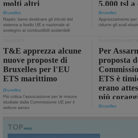
molti altri
5.000 tsl a
400 tsl
Bruxelles
Bruxelles
Raptis: bene destinare gli introiti del
Apprezzamento per l
sistema a livello UE e nazionale al
ridurre gli scali elusi
sostegno ai combustibili sostenibili
TRASPORTI
TRASPORTO MARITTI
T&E apprezza alcune
Per Assarm
nuove proposte di
proposta d
Bruxelles per l'EU
Commissio
ETS marittimo
ETS è timi
erano atte
Bruxelles
più coragg
Più critica l'associazione per le misure
studiate dalla Commissione UE per il
Bruxelles
settore aereo
TRASPORTI