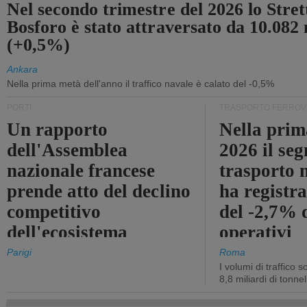
Nel secondo trimestre del 2026 lo Stret
Bosforo è stato attraversato da 10.082 
(+0,5%)
Ankara
Nella prima metà dell'anno il traffico navale è calato del -0,5%
PORTI
TRASPORTO FERROV
Un rapporto
Nella prim
dell'Assemblea
2026 il se
nazionale francese
trasporto 
prende atto del declino
ha registra
competitivo
del -2,7% d
dell'ecosistema
operativi
portuale statale
Parigi
Roma
I volumi di traffico s
8,8 miliardi di tonne