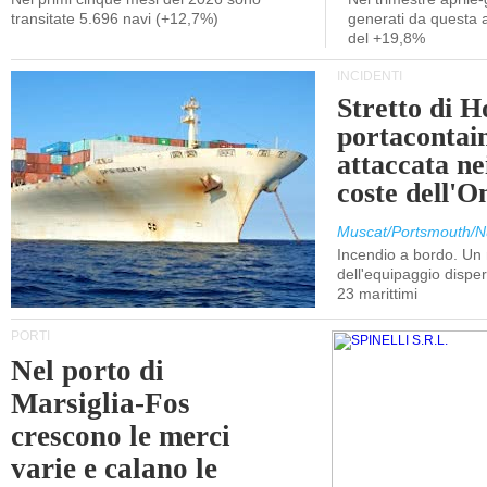
transitate 5.696 navi (+12,7%)
generati da questa at
del +19,8%
INCIDENTI
Stretto di 
portacontain
attaccata nei
coste dell'
Muscat/Portsmouth/N
Incendio a bordo. U
dell'equipaggio dispers
23 marittimi
PORTI
Nel porto di
Marsiglia-Fos
crescono le merci
varie e calano le