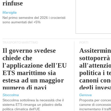
rinfuse
Marsiglia
Nel primo semestre del 2026 i crocieristi
sono aumentati del +5%
TRASPORTO MARITTIMO
PORTI
Il governo svedese
Assitermin
chiede che
sottoporrà
l'applicazione dell'EU
all'attenzi
ETS marittimo sia
politica i 
estesa ad un maggior
canoni con
numero di navi
degli inves
dell'inter
Stoccolma
Genova
Stoccolma sottolinea la necessità che il
Proposta per conced
sistema ETS rimanga un pilastro della
canone di concessio
politica climatica dell'UE
incrementano il traff