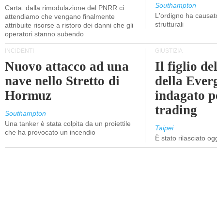
Southampton
Carta: dalla rimodulazione del PNRR ci
L'ordigno ha causato
attendiamo che vengano finalmente
strutturali
attribuite risorse a ristoro dei danni che gli
operatori stanno subendo
INCIDENTI
GIUSTIZIA
Nuovo attacco ad una
Il figlio d
nave nello Stretto di
della Ever
Hormuz
indagato p
trading
Southampton
Una tanker è stata colpita da un proiettile
Taipei
che ha provocato un incendio
È stato rilasciato o