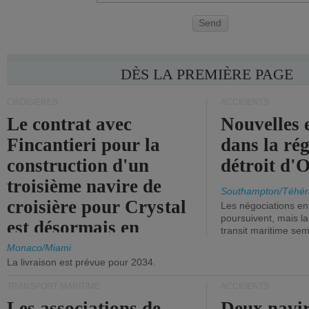
Send
DÈS LA PREMIÈRE PAGE
CROISIÈRES
ACCIDENTS
Le contrat avec
Nouvelles 
Fincantieri pour la
dans la ré
construction d'un
détroit d'
troisième navire de
Southampton/Téhér
croisière pour Crystal
Les négociations en
poursuivent, mais l
est désormais en
transit maritime sem
vigueur.
Monaco/Miami
La livraison est prévue pour 2034.
TRANSPORT MARITIME
ACCIDENTS
Les associations de
Deux navir