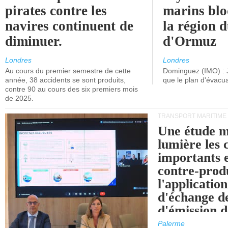
pirates contre les
marins blo
navires continuent de
la région d
diminuer.
d'Ormuz
Londres
Londres
Au cours du premier semestre de cette
Dominguez (IMO) : 
année, 38 accidents se sont produits,
que le plan d'évacua
contre 90 au cours des six premiers mois
de 2025.
TRANSPORT MARITIME
Une étude m
lumière les 
importants e
contre-produ
l'applicatio
d'échange d
d'émission d
(SEQE-UE) a
Palerme