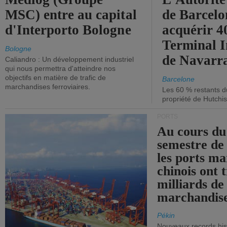
MSC) entre au capital
de Barcelo
d'Interporto Bologne
acquérir 
Terminal 
Bologne
de Navarr
Caliandro : Un développement industriel
qui nous permettra d'atteindre nos
objectifs en matière de trafic de
Barcelone
marchandises ferroviaires.
Les 60 % restants du
propriété de Hutchis
PORTS
Au cours du
semestre de 
les ports ma
chinois ont t
milliards de
marchandise
Pékin
Nouveaux records hist