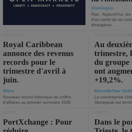
de conteneu
Washington
Rao : Aujourd'hui, le
d'un cartel de six co
étrangères.
CROISIÈRES
TRANSPORT MARITIM
Royal Caribbean
Au deuxiè
annonce des revenus
trimestre, 
records pour le
du group
trimestre d'avril à
ont augme
juin.
+19,2%.
Miami
Marseille/New York/
Nouveau record historique de chiffre
La coentreprise Uni
d'affaires au premier semestre 2026
Stonepeak est term
PORTS
PORTS
PortXchange : Pour
Dans le po
réduire
Trieste, le 