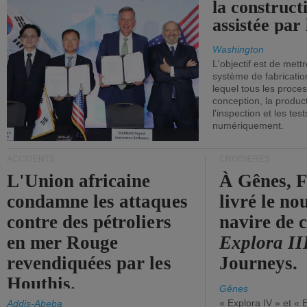
la construct
assistée par 
Washington
L'objectif est de mett
système de fabricati
lequel tous les proces
conception, la producti
l'inspection et les tes
numériquement.
ACCIDENTS
CROISIÈRES
L'Union africaine
À Gênes, F
condamne les attaques
livré le n
contre des pétroliers
navire de c
en mer Rouge
Explora II
revendiquées par les
Journeys.
Houthis.
Gênes
« Explora IV » et « 
Addis-Abeba