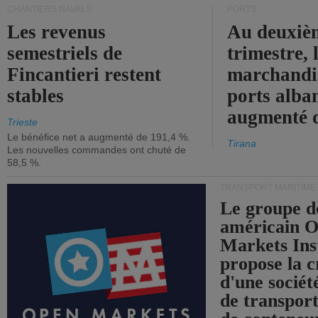
CHANTIERS NAVALS
PORTS
Les revenus
Au deuxiè
semestriels de
trimestre, 
Fincantieri restent
marchandis
stables
ports alba
augmenté 
Trieste
Le bénéfice net a augmenté de 191,4 %.
Tirana
Les nouvelles commandes ont chuté de
58,5 %.
TRANSPORT MARITIME
Le groupe d
américain 
Markets Ins
propose la c
d'une sociét
de transpor