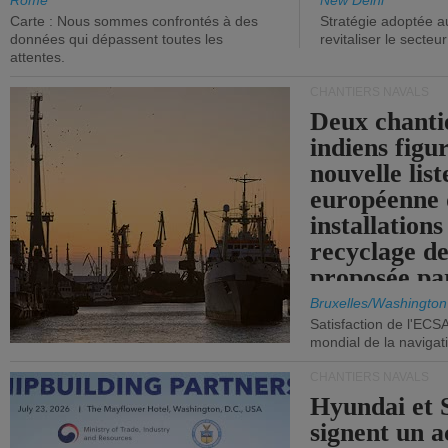
aux niveaux de 2015.
Rome
New Delhi
Carte : Nous sommes confrontés à des
Stratégie adoptée a
données qui dépassent toutes les
revitaliser le secteur
attentes.
CHANTIERS NAVALS
Deux chanti
indiens figu
nouvelle list
européenne 
installations
recyclage de
proposée pa
Commission
Bruxelles/Washington
Satisfaction de l'ECS
mondial de la navigat
CHANTIERS NAVALS
Hyundai et 
signent un 