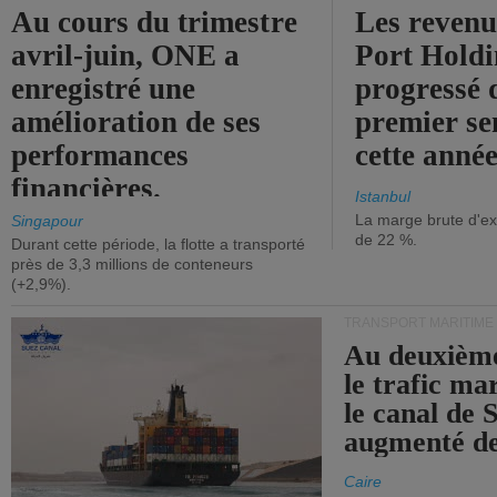
Au cours du trimestre
Les revenu
avril-juin, ONE a
Port Holdi
enregistré une
progressé 
amélioration de ses
premier se
performances
cette année
financières.
Istanbul
La marge brute d'ex
Singapour
de 22 %.
Durant cette période, la flotte a transporté
près de 3,3 millions de conteneurs
(+2,9%).
TRANSPORT MARITIME
Au deuxième
le trafic ma
le canal de 
augmenté de
Caire