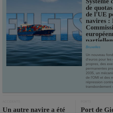
Système 
de quotas
de l'UE p
navires :
Commiss
européen
partielle
demandes
Bruxelles
armateur
Un nouveau fonds
d'euros pour les
propres, des ex
permanentes pro
2035, un mécani
de l'OMI et des 
répression contre
transbordement «
ACCIDENTS
PORTS
Un autre navire a été
Port de Gi