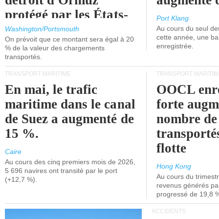
détroit d'Ormuz
augmenté 
protégé par les États-
Port Klang
Unis.
Au cours du seul de
Washington/Portsmouth
cette année, une ba
On prévoit que ce montant sera égal à 20
enregistrée.
% de la valeur des chargements
transportés.
TRANSPORT MARITIME
TRANSPORT MARITIM
En mai, le trafic
OOCL enre
maritime dans le canal
forte augm
de Suez a augmenté de
nombre de
15 %.
transporté
flotte
Caire
Au cours des cinq premiers mois de 2026,
Hong Kong
5 696 navires ont transité par le port
Au cours du trimestre
(+12,7 %).
revenus générés par 
progressé de 19,8 
ACCIDENTS