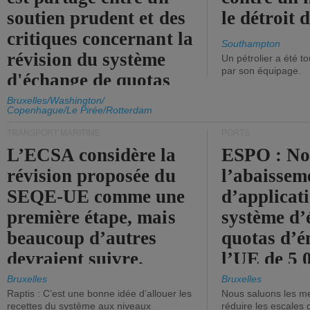
soutien prudent et des
le détroit
critiques concernant la
Southampton
révision du système
Un pétrolier a été 
par son équipage.
d'échange de quotas
d'émission de l'UE.
Bruxelles/Washington/
Copenhague/Le Pirée/Rotterdam
TRANSPORT MARITIME
PORTS
L’ECSA considère la
ESPO : No
révision proposée du
l’abaissem
SEQE-UE comme une
d’applicat
première étape, mais
système d’
beaucoup d’autres
quotas d’é
devraient suivre.
l’UE de 5 
tonneaux d
Bruxelles
Bruxelles
Raptis : C’est une bonne idée d’allouer les
Nous saluons les me
brute.
recettes du système aux niveaux
réduire les escales 