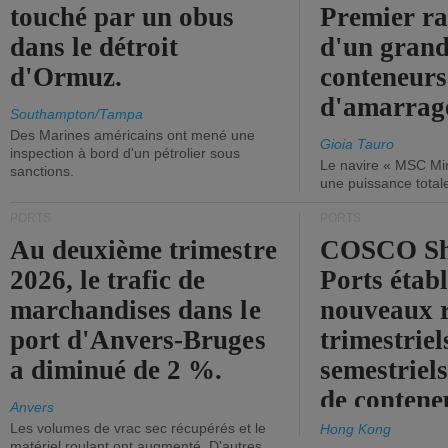
touché par un obus
Premier r
dans le détroit
d'un grand
d'Ormuz.
conteneurs
d'amarrage
Southampton/Tampa
Des Marines américains ont mené une
Gioia Tauro
inspection à bord d'un pétrolier sous
Le navire « MSC Mir
sanctions.
une puissance total
PORTS
PORTS
Au deuxième trimestre
COSCO Sh
2026, le trafic de
Ports établ
marchandises dans le
nouveaux 
port d'Anvers-Bruges
trimestriel
a diminué de 2 %.
semestriels
de contene
Anvers
Les volumes de vrac sec récupérés et le
Hong Kong
matériel roulant ont augmenté. D'autres