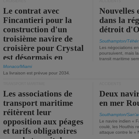
CROISIÈRES
ACCIDENTS
Le contrat avec
Nouvelles 
Fincantieri pour la
dans la ré
construction d'un
détroit d'
troisième navire de
Southampton/Téhér
croisière pour Crystal
Les négociations en
poursuivent, mais l
est désormais en
transit maritime sem
vigueur.
Monaco/Miami
La livraison est prévue pour 2034.
TRANSPORT MARITIME
ACCIDENTS
Les associations de
Deux navir
transport maritime
en mer Ro
réitèrent leur
Southampton/San'a
opposition aux péages
Le navire indien « F
coulé, les Houthis 
et tarifs obligatoires
attaque contre le «