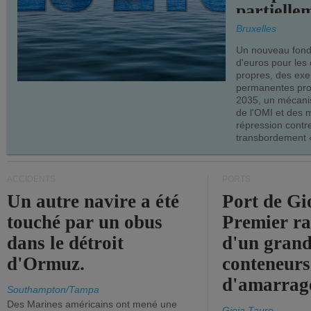
partielle
demandes
Bruxelles
armateur
Un nouveau fonds
d'euros pour les
propres, des ex
permanentes pro
2035, un mécani
de l'OMI et des 
répression contre
transbordement «
ACCIDENTS
PORTS
Un autre navire a été
Port de Gi
touché par un obus
Premier r
dans le détroit
d'un grand
d'Ormuz.
conteneurs
d'amarrage
Southampton/Tampa
Des Marines américains ont mené une
Gioia Tauro