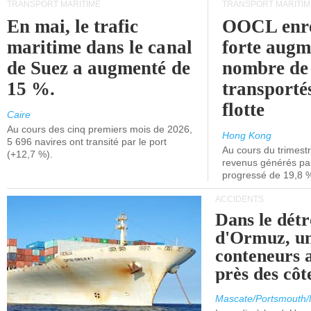
TRANSPORT MARITIME
TRANSPORT MARITIM
En mai, le trafic
OOCL enre
maritime dans le canal
forte augm
de Suez a augmenté de
nombre de
15 %.
transporté
flotte
Caire
Au cours des cinq premiers mois de 2026,
Hong Kong
5 696 navires ont transité par le port
Au cours du trimestre
(+12,7 %).
revenus générés par 
progressé de 19,8 
ACCIDENTS
Dans le détr
d'Ormuz, un
conteneurs a
près des cô
Mascate/Portsmouth