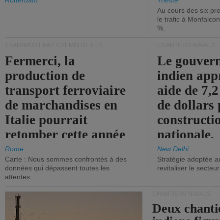
les ports.
diminue.
Rotterdam
Trieste
Au cours des six pr
le trafic à Monfalco
%.
TRANSPORT PAR CHEMIN DE FER
CHANTIERS NAVALS
Fermerci, la
Le gouver
production de
indien app
transport ferroviaire
aide de 7,2
de marchandises en
de dollars 
Italie pourrait
constructi
retomber cette année
nationale.
aux niveaux de 2015.
Rome
New Delhi
Carte : Nous sommes confrontés à des
Stratégie adoptée a
données qui dépassent toutes les
revitaliser le secteur
attentes.
CHANTIERS NAVALS
Deux chanti