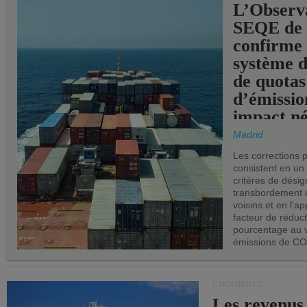
L’Observ
SEQE de 
confirme 
système 
de quotas
d’émissio
impact né
les ports 
Madrid
Les corrections 
consistent en un
critères de désig
transbordement 
voisins et en l'ap
facteur de réduc
pourcentage au 
émissions de CO
CROISIÈRES
Les revenus