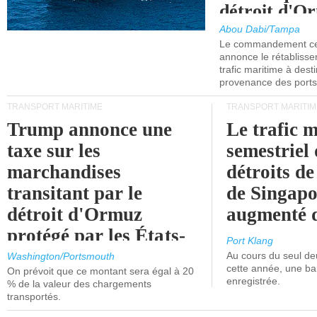
détroit d'O
Abou Dabi/Tampa
Le commandement cen
annonce le rétabliss
trafic maritime à dest
provenance des ports 
TRANSPORT MARITIME
TRANSPORT MARITIM
Trump annonce une
Le trafic 
taxe sur les
semestriel 
marchandises
détroits d
transitant par le
de Singapo
détroit d'Ormuz
augmenté 
protégé par les États-
Port Klang
Unis.
Au cours du seul de
Washington/Portsmouth
cette année, une ba
On prévoit que ce montant sera égal à 20
enregistrée.
% de la valeur des chargements
transportés.