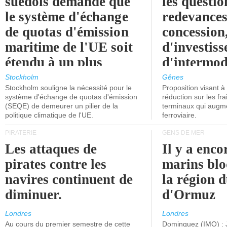
suédois demande que
les questio
le système d'échange
redevances
de quotas d'émission
concession
maritime de l'UE soit
d'investiss
étendu à un plus
d'intermod
grand nombre de
l'attention
Stockholm
Gênes
Stockholm souligne la nécessité pour le
Proposition visant 
navires.
politiciens.
système d'échange de quotas d'émission
réduction sur les fr
(SEQE) de demeurer un pilier de la
terminaux qui augmen
politique climatique de l'UE.
ferroviaire.
PIRATERIE
GENS DE MER
Les attaques de
Il y a enco
pirates contre les
marins blo
navires continuent de
la région d
diminuer.
d'Ormuz
Londres
Londres
Au cours du premier semestre de cette
Dominguez (IMO) : 