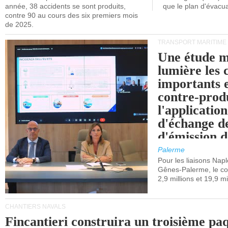
année, 38 accidents se sont produits,
que le plan d'évacua
contre 90 au cours des six premiers mois
de 2025.
TRANSPORT MARITIME
Une étude m
lumière les 
importants e
contre-produ
l'applicatio
d'échange d
d'émission d
(SEQE-UE) a
Palerme
maritimes av
Pour les liaisons Nap
Gênes-Palerme, le coû
occidentale.
2,9 millions et 19,9 mi
CHANTIERS NAVALS
Fincantieri construira un troisième pa