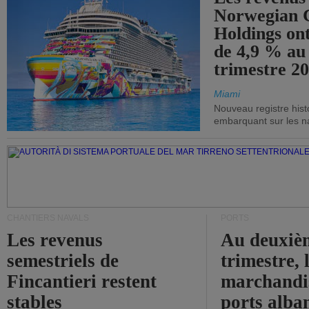
Norwegian C
Holdings on
de 4,9 % au
trimestre 20
Miami
Nouveau registre his
embarquant sur les nav
CHANTIERS NAVALS
PORTS
Les revenus
Au deuxiè
semestriels de
trimestre, 
Fincantieri restent
marchandis
stables
ports alba