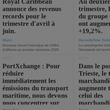
Royal Caribbean
Au deuxiè
annonce des revenus
trimestre, 
records pour le
du group
trimestre d'avril à
ont augme
juin.
+19,2%.
Miami
Marseille/New York/
Nouveau record historique de chiffre
La coentreprise Uni
d'affaires au premier semestre 2026
Stonepeak est term
PORTS
PORTS
PortXchange : Pour
Dans le po
réduire
Trieste, le 
immédiatement les
marchandis
émissions du transport
augmente t
maritime, nous devons
celui des
nous concentrer sur
marchandis