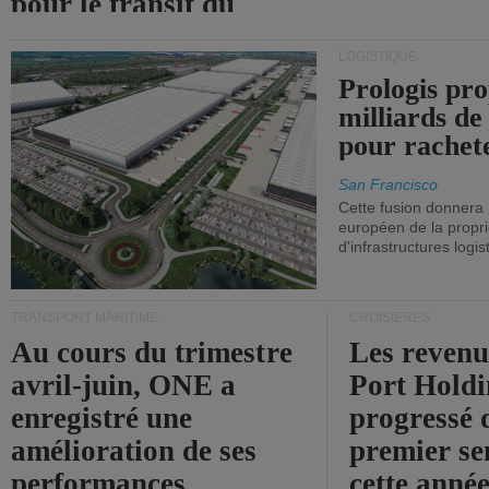
pour le transit du
détroit d'Ormuz.
LOGISTIQUE
Prologis pro
milliards de
pour rachet
San Francisco
Cette fusion donnera
européen de la propri
d'infrastructures logis
TRANSPORT MARITIME
CROISIÈRES
Au cours du trimestre
Les revenu
avril-juin, ONE a
Port Holdi
enregistré une
progressé 
amélioration de ses
premier se
performances
cette année