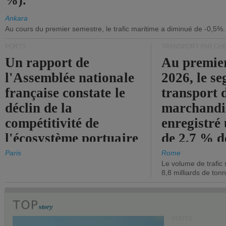
%).
Ankara
Au cours du premier semestre, le trafic maritime a diminué de -0,5%.
PORTS
TRANSPORT PAR CHE
Un rapport de
Au premie
l'Assemblée nationale
2026, le s
française constate le
transport 
déclin de la
marchandis
compétitivité de
enregistré
l'écosystème portuaire
de 2,7 % d
de l'État.
chiffre d'a
Paris
Rome
Le volume de trafic 
opérationn
8,8 milliards de ton
PORTS