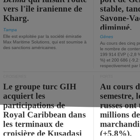
vers l'île iranienne de
stable, tan
Kharg.
Savone-Vad
diminué.
Tampa
Elle est exploitée par la société émiratie
Gênes
Max Maritime Solutions, qui est soumise à
Au cours des cinq p
des sanctions américaines.
le nombre de conten
199 914 EVP (-2,8 %
%) et 200 686 (-9,2 
respectivement par 
CROISIÈRES
PORTS
Le groupe turc GIH
Au cours 
acquiert les
semestre, l
participations de
russes ont 
Royal Caribbean dans
millions d
les terminaux de
marchandi
croisière de Kusadasi
(+5,8%).