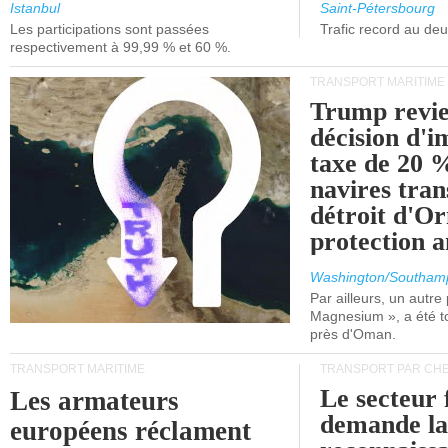
et de Lisbonne.
Istanbul
Saint-Pétersbourg
Les participations sont passées
Trafic record au de
respectivement à 99,99 % et 60 %.
TRANSPORT MARITIME
Trump revie
décision d'
taxe de 20 %
navires tran
détroit d'O
protection 
Washington/Southam
Par ailleurs, un autre p
Magnesium », a été t
près d'Oman.
TRANSPORT MARITIME
TRANSPORT PAR CHE
Le secteur 
Les armateurs
demande l
européens réclament