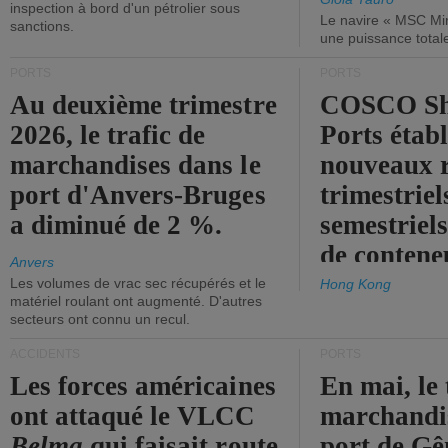
inspection à bord d'un pétrolier sous
Le navire « MSC Mir
sanctions.
une puissance total
PORTS
PORTS
Au deuxième trimestre
COSCO Sh
2026, le trafic de
Ports établ
marchandises dans le
nouveaux 
port d'Anvers-Bruges
trimestriel
a diminué de 2 %.
semestriels
de contene
Anvers
Les volumes de vrac sec récupérés et le
Hong Kong
matériel roulant ont augmenté. D'autres
secteurs ont connu un recul.
ACCIDENTS
PORTS
Les forces américaines
En mai, le 
ont attaqué le VLCC
marchandis
Belma
qui faisait route
port de Gên