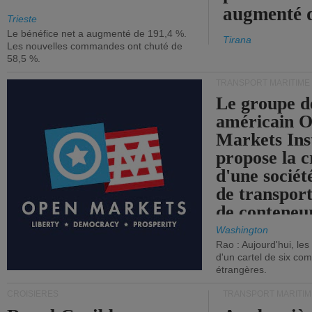
augmenté 
Trieste
Le bénéfice net a augmenté de 191,4 %.
Tirana
Les nouvelles commandes ont chuté de
58,5 %.
TRANSPORT MARITIME
Le groupe d
américain 
Markets Ins
propose la c
d'une sociét
de transpor
de conteneu
Washington
Rao : Aujourd'hui, le
d'un cartel de six co
étrangères.
CROISIÈRES
TRANSPORT MARITIM