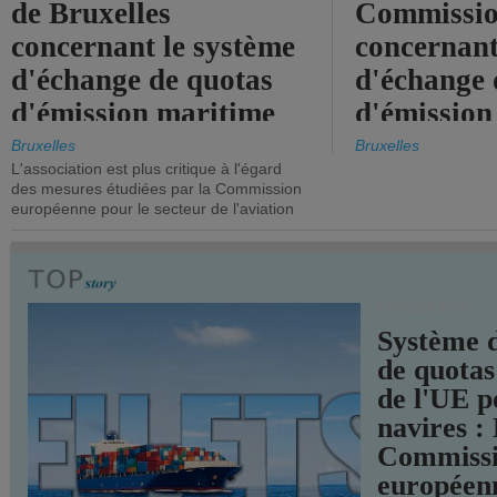
de Bruxelles
Commissi
concernant le système
concernant
d'échange de quotas
d'échange 
d'émission maritime
d'émission
de l'UE.
timide, alo
Bruxelles
Bruxelles
L'association est plus critique à l'égard
mesures pl
des mesures étudiées par la Commission
courageuse
européenne pour le secteur de l'aviation
attendues.
TRANSPORTS
Système 
de quotas
de l'UE p
navires :
Commiss
européen