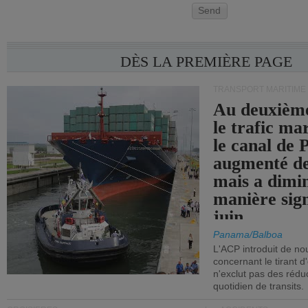
Send
DÈS LA PREMIÈRE PAGE
TRANSPORT MARITIME
Au deuxième
le trafic ma
le canal de
augmenté de
mais a dimi
manière sign
juin.
Panama/Balboa
L'ACP introduit de nou
concernant le tirant d
n'exclut pas des réd
quotidien de transits.