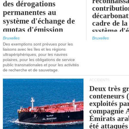
reconnaissa
des dérogations
contributio
permanentes au
décarbonat
système d'échange de
cadre de la
quotas d'émission
système d'
maritimes de l'UE
quotas d'ém
Bruxelles
Bruxelles
l'UE (SEQ
Des exemptions sont prévues pour les
après 2030.
liaisons avec les îles et les régions
ultrapériphériques, pour les navires
polaires, pour les obligations de service
public transnationales et pour les activités
de recherche et de sauvetage.
ACCIDENTS
Deux très g
conteneurs
exploités pa
compagnie
Émirats ara
été attaqués