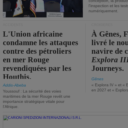
conception, la producti
l'inspection et les tes
numériquement.
ACCIDENTS
CROISIÈRES
L'Union africaine
À Gênes, F
condamne les attaques
livré le n
contre des pétroliers
navire de c
en mer Rouge
Explora II
revendiquées par les
Journeys.
Houthis.
Gênes
« Explora IV » et « 
Addis-Abeba
en 2027 et « Explor
Youssouf : La sécurité des voies
maritimes de la mer Rouge revêt une
importance stratégique vitale pour
l'Afrique.