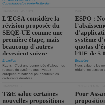
d'émission de l'UE.
Bruxelles/Washington/
Copenhague/Le Pirée/Rotterdam
TRANSPORT MARITIME
PORTS
L’ECSA considère la
ESPO : No
révision proposée du
l’abaissem
SEQE-UE comme une
d’applicat
première étape, mais
système d’
beaucoup d’autres
quotas d’é
devraient suivre.
l’UE de 5 
tonneaux d
Bruxelles
Bruxelles
Raptis : C’est une bonne idée d’allouer les
Nous saluons les me
brute.
recettes du système aux niveaux
réduire les escales 
européen et national pour soutenir les
carburants durables.
TRANSPORTS
TRANSPORT MARITIM
T&E salue certaines
Pour Assar
nouvelles propositions
propositio