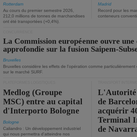
ont diminué.
(+2,9%).
Rotterdam
Madrid
Au cours du premier semestre 2026,
Record pour les ma
212,0 millions de tonnes de marchandises
conteneurs convent
ont été transportées (+0,4%).
CONCURRENCE
La Commission européenne ouvre une 
approfondie sur la fusion Saipem-Subs
Bruxelles
Bruxelles considère les effets de l'opération comme particulièrement
sur le marché SURF.
PLATEFORMES LOGISTIQUES
TRANSPORT INTERM
Medlog (Groupe
L'Autorité
MSC) entre au capital
de Barcelo
d'Interporto Bologne
acquérir 
Terminal 
Bologne
de Navarr
Caliandro : Un développement industriel
qui nous permettra d'atteindre nos