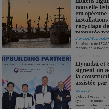
indiens figu
nouvelle list
européenne 
installations
recyclage de
proposée pa
Commission
Bruxelles/Washington
Satisfaction de l'ECS
mondial de la navigat
CHANTIERS NAVALS
Hyundai et 
signent un 
la construct
assistée par 
Washington
L'objectif est de mett
système de fabricati
lequel tous les proces