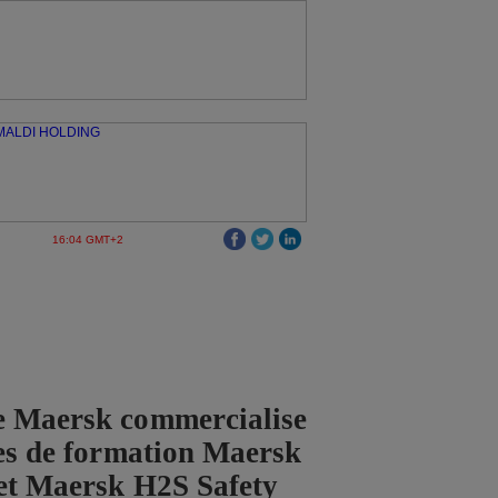
16:04 GMT+2
e Maersk commercialise
ces de formation Maersk
et Maersk H2S Safety