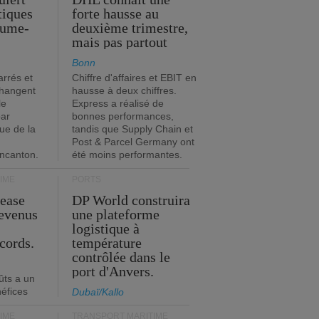
stiques
forte hausse au
ume-
deuxième trimestre,
mais pas partout
Bonn
rrés et
Chiffre d'affaires et EBIT en
changent
hausse à deux chiffres.
le
Express a réalisé de
par
bonnes performances,
que de la
tandis que Supply Chain et
Post & Parcel Germany ont
incanton.
été moins performantes.
IME
PORTS
Lease
DP World construira
revenus
une plateforme
t
logistique à
cords.
température
contrôlée dans le
port d'Anvers.
ûts a un
néfices
Dubaï/Kallo
IME
TRANSPORT MARITIME