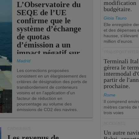
modification
L’Observatoire du
budgétaire.
SEQE de l’UE
Gioia Tauro
confirme que le
Elle enregistre de
système d’échange
et des dépenses 
de quotas
hausse, s'élevant
million d'euros.
d’émission a un
impact négatif sur
TRANSPORT INTE
les ports de l’UE.
Terminali Ital
Madrid
gérera le term
Les corrections proposées
intermodal d'
consistent en un élargissement des
partir de l'an
critères de désignation des ports de
prochaine.
transbordement de conteneurs
voisins et en l'application d'un
Rome
facteur de réduction en
Il comprend envir
pourcentage au volume des
mètres carrés de t
émissions de CO2 des navires.
trois voies
ACCIDENTS
CROISIÈRES
Un autre navi
Les revenus de
Bahri, appart