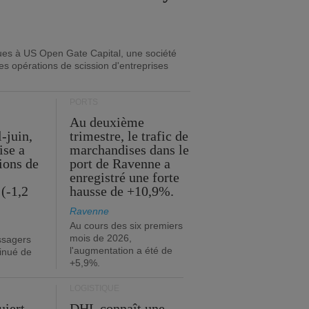
ues à US Open Gate Capital, une société
es opérations de scission d'entreprises
PORTS
Au deuxième
l-juin,
trimestre, le trafic de
ise a
marchandises dans le
lions de
port de Ravenne a
enregistré une forte
(-1,2
hausse de +10,9%.
Ravenne
Au cours des six premiers
mois de 2026,
ssagers
l'augmentation a été de
minué de
+5,9%.
LOGISTIQUE
uiert
DHL connaît une