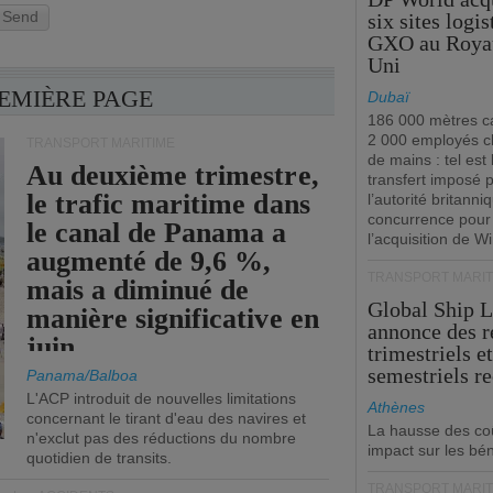
Send
six sites logi
GXO au Roya
Uni
REMIÈRE PAGE
Dubaï
186 000 mètres ca
2 000 employés 
TRANSPORT MARITIME
de mains : tel est 
Au deuxième trimestre,
transfert imposé 
le trafic maritime dans
l’autorité britanni
concurrence pour
le canal de Panama a
l’acquisition de W
augmenté de 9,6 %,
TRANSPORT MARIT
mais a diminué de
Global Ship 
manière significative en
annonce des 
juin.
trimestriels e
semestriels re
Panama/Balboa
L'ACP introduit de nouvelles limitations
Athènes
concernant le tirant d'eau des navires et
La hausse des co
n'exclut pas des réductions du nombre
impact sur les bé
quotidien de transits.
TRANSPORT MARIT