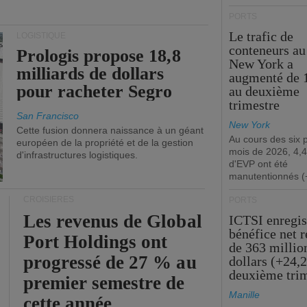
PORTS
Le trafic de
LOGISTIQUE
conteneurs au
Prologis propose 18,8
New York a
milliards de dollars
augmenté de 
pour racheter Segro
au deuxième
trimestre
San Francisco
New York
Cette fusion donnera naissance à un géant
Au cours des six 
européen de la propriété et de la gestion
mois de 2026, 4,4
d'infrastructures logistiques.
d'EVP ont été
manutentionnés (
CROISIÈRES
PORTS
Les revenus de Global
ICTSI enregis
bénéfice net 
Port Holdings ont
de 363 millio
progressé de 27 % au
dollars (+24,
deuxième tri
premier semestre de
Manille
cette année.