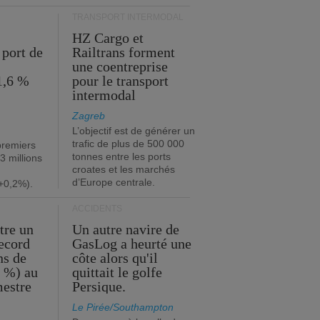
TRANSPORT INTERMODAL
HZ Cargo et
 port de
Railtrans forment
une coentreprise
1,6 %
pour le transport
intermodal
Zagreb
L’objectif est de générer un
trafic de plus de 500 000
premiers
tonnes entre les ports
3 millions
croates et les marchés
d’Europe centrale.
+0,2%).
ACCIDENTS
tre un
Un autre navire de
record
GasLog a heurté une
ns de
côte alors qu'il
2 %) au
quittait le golfe
mestre
Persique.
Le Pirée/Southampton