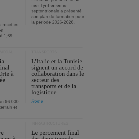
mer Tyrrhénienne
septentrionale a présenté
son plan de formation pour
la période 2026-2028.
s recettes
en
 à 1,69
RMODAL
TRANSPORTS
ia
L'Italie et la Tunisie
inal
signent un accord de
Orte à
collaboration dans le
née
secteur des
transports et de la
logistique
Rome
on 96 000
errain et
INFRASTRUCTURES
re
Le percement final
enant à
des deux tunnels