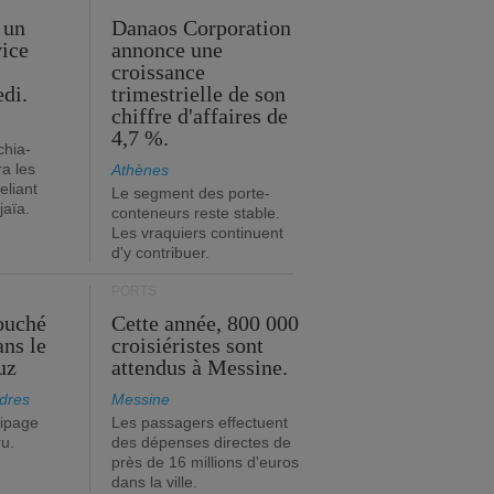
 un
Danaos Corporation
vice
annonce une
s
croissance
edi.
trimestrielle de son
chiffre d'affaires de
4,7 %.
chia-
a les
Athènes
eliant
Le segment des porte-
jaïa.
conteneurs reste stable.
Les vraquiers continuent
d'y contribuer.
PORTS
ouché
Cette année, 800 000
ans le
croisiéristes sont
uz
attendus à Messine.
dres
Messine
ipage
Les passagers effectuent
ru.
des dépenses directes de
près de 16 millions d'euros
dans la ville.