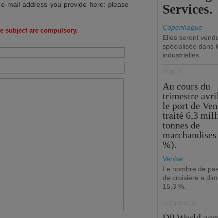
 e-mail address you provide here: please
Services.
Copenhague
e subject are compulsory.
Elles seront vend
spécialisée dans l
industrielles.
PORTS
Au cours du
trimestre avri
le port de Ven
traité 6,3 mil
tonnes de
marchandises 
%).
Venise
Le nombre de pa
de croisière a di
15,3 %.
LOGISTIQUE
DP World acq