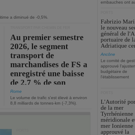
embauches ont a
PORTS
itime a diminué de -0,5%.
Fabrizio Maril
le nouveau se
TRANSPORT PAR CHEMIN DE FER
général de l'A
Au premier semestre
portuaire de 
2026, le segment
Adriatique cen
transport de
Ancône
Le comité de gest
marchandises de FS a
approuvé l'ajuste
enregistré une baisse
budgétaire de
l'établissement
de 2,7 % de son
chiffre d'affaires
Rome
PORTS
Le volume de trafic s'est élevé à environ
opérationnel.
L'Autorité po
8,8 milliards de tonnes-km (-7,3%).
de la mer
Tyrrhénienne
méridionale et
mer Ionienne 
PORTS
approuvé la