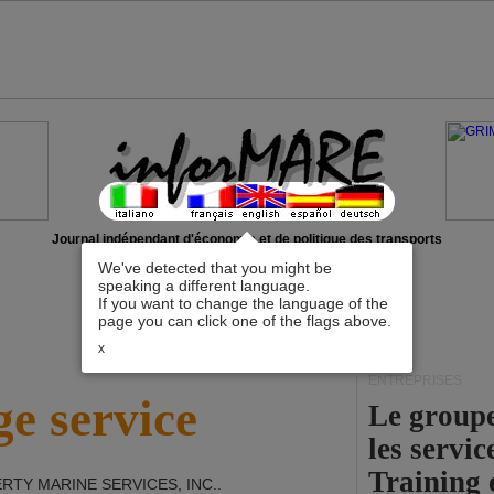
Journal indépendant d'économie et de politique des transports
We've detected that you might be
speaking a different language.
If you want to change the language of the
page you can click one of the flags above.
x
ENTREPRISES
e service
Le group
les servi
Training 
ERTY MARINE SERVICES, INC.
.