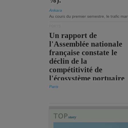
%).
Ankara
Au cours du premier semestre, le trafic mar
PORTS
Un rapport de
l'Assemblée nationale
française constate le
déclin de la
compétitivité de
l'écosystème portuaire
de l'État.
Paris