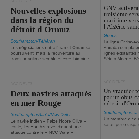
ACCIDENTS
GNV activera
Nouvelles explosions
troisième ser
dans la région du
maritime ver
l'Algérie sam
détroit d'Ormuz
Gênes
Southampton/Téhéran
La ligne Civitavec
Les négociations entre l'Iran et Oman se
Annaba compléter
poursuivent, mais la réouverture au
lignes existantes r
transit maritime semble encore lointaine.
Sète à Alger et Bé
ACCIDENTS
ACCIDENTS
Un vraquier t
Deux navires attaqués
par un obus d
en mer Rouge
détroit d'Orm
Southampton/Lon
Southampton/San'a/New Delhi
Un membre d'équ
Le navire indien « Faize Noore Oliya »
serait porté dispa
coulé, les Houthis revendiquent une
attaque contre le « NCC Wafa »