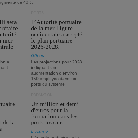
ugmenté de 48 %.
PORTS
li sera
L’Autorité portuaire
crétaire
de la mer Ligure
utorité
occidentale a adopté
la mer
le plan portuaire
trale.
2026-2028.
Gênes
ion a
Les projections pour 2028
ment
indiquent une
augmentation d'environ
150 employés dans les
ports du système
FORMATION
rtuaire
Un million et demi
d'euros pour la
formation dans les
 de la
ports toscans
a
Livourne
L’Autorité portuaire de la