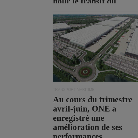
pour le transit du
détroit d'Ormuz.
TRANSPORT MARITIME
Au cours du trimestre
avril-juin, ONE a
enregistré une
amélioration de ses
performances