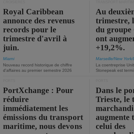
CROISIÈRES
TRANSPORT MARITIM
Royal Caribbean
Au deuxiè
annonce des revenus
trimestre, 
records pour le
du group
trimestre d'avril à
ont augme
juin.
+19,2%.
Miami
Marseille/New York/
Nouveau record historique de chiffre
La coentreprise Uni
d'affaires au premier semestre 2026
Stonepeak est term
PORTS
PORTS
PortXchange : Pour
Dans le po
réduire
Trieste, le 
immédiatement les
marchandis
émissions du transport
augmente t
maritime, nous devons
celui des