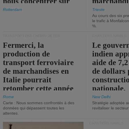
nous concentrer sur
marchandis
les ports.
diminue.
Rotterdam
Trieste
Au cours des six pr
le trafic à Monfalco
%.
TRANSPORT PAR CHEMIN DE FER
CHANTIERS NAVALS
Fermerci, la
Le gouver
production de
indien app
transport ferroviaire
aide de 7,2
de marchandises en
de dollars 
Italie pourrait
constructi
retomber cette année
nationale.
aux niveaux de 2015.
Rome
New Delhi
Carte : Nous sommes confrontés à des
Stratégie adoptée a
données qui dépassent toutes les
revitaliser le secteur
attentes.
CHANTIERS NAVALS