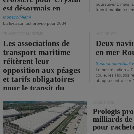
poursuivent, mais l
est désormais en
transit maritime sem
vigueur.
Monaco/Miami
La livraison est prévue pour 2034.
TRANSPORT MARITIME
ACCIDENTS
Les associations de
Deux navir
transport maritime
en mer Ro
réitèrent leur
Southampton/San'a
opposition aux péages
Le navire indien « F
coulé, les Houthis 
et tarifs obligatoires
attaque contre le «
pour le transit du
détroit d'Ormuz.
LOGISTIQUE
Prologis pro
milliards de
pour rachet