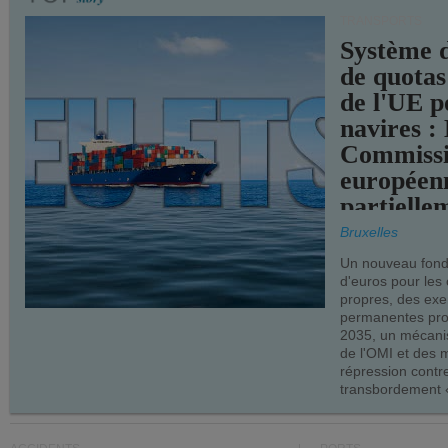
TRANSPORTS
Système 
de quotas
de l'UE p
navires :
Commiss
européen
partielle
demandes
Bruxelles
armateur
Un nouveau fonds
d'euros pour les
propres, des ex
permanentes pro
2035, un mécani
de l'OMI et des 
répression contre
transbordement «