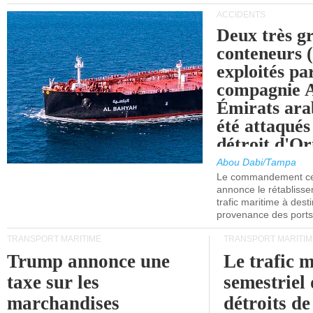
ACCIDENTS
Deux très g
conteneurs
exploités pa
compagnie
Émirats ara
été attaqués
détroit d'O
Abou Dabi/Tampa
Le commandement cen
annonce le rétabliss
trafic maritime à dest
provenance des ports 
TRANSPORT MARITIME
TRANSPORT MARITIM
Trump annonce une
Le trafic 
taxe sur les
semestriel 
marchandises
détroits d