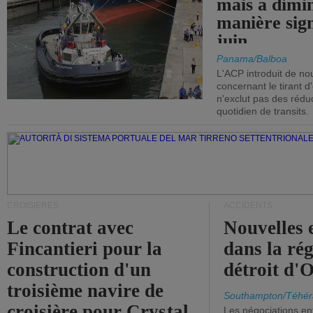
mais a dimi
manière sign
juin.
Panama/Balboa
L'ACP introduit de nou
concernant le tirant d
n'exclut pas des réd
quotidien de transits.
CROISIÈRES
ACCIDENTS
Le contrat avec
Nouvelles 
Fincantieri pour la
dans la ré
construction d'un
détroit d'
troisième navire de
Southampton/Téhér
croisière pour Crystal
Les négociations en