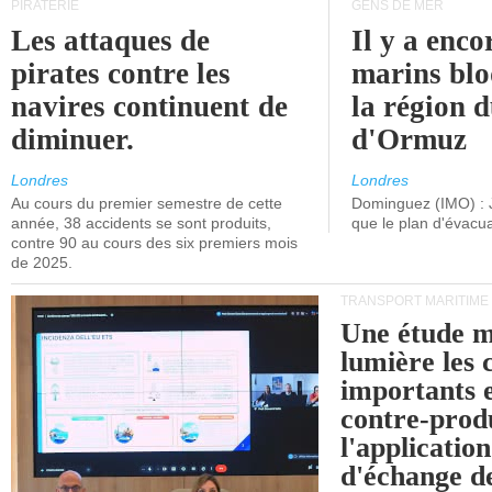
PIRATERIE
GENS DE MER
Les attaques de
Il y a enco
pirates contre les
marins blo
navires continuent de
la région d
diminuer.
d'Ormuz
Londres
Londres
Au cours du premier semestre de cette
Dominguez (IMO) : 
année, 38 accidents se sont produits,
que le plan d'évacua
contre 90 au cours des six premiers mois
de 2025.
TRANSPORT MARITIME
Une étude m
lumière les 
importants e
contre-produ
l'applicatio
d'échange d