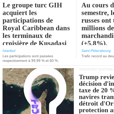
Le groupe turc GIH
Au cours 
acquiert les
semestre, l
participations de
russes ont 
Royal Caribbean dans
millions d
les terminaux de
marchandi
croisière de Kusadasi
(+5,8%).
et de Lisbonne.
Istanbul
Saint-Pétersbourg
Les participations sont passées
Trafic record au de
respectivement à 99,99 % et 60 %.
TRANSPORT MARITIME
Trump revie
décision d'
taxe de 20 %
navires tran
détroit d'O
protection 