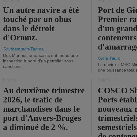
ACCIDENTS
PORTS
Un autre navire a été
Port de Gi
touché par un obus
Premier r
dans le détroit
d'un grand
d'Ormuz.
conteneurs
d'amarrage
Southampton/Tampa
Des Marines américains ont mené une
Gioia Tauro
inspection à bord d'un pétrolier sous
Le navire « MSC Mir
sanctions.
une puissance total
PORTS
PORTS
Au deuxième trimestre
COSCO Sh
2026, le trafic de
Ports établ
marchandises dans le
nouveaux 
port d'Anvers-Bruges
trimestriel
a diminué de 2 %.
semestriels
de contene