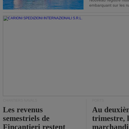
Nouveau registre his
embarquant sur les nav
CHANTIERS NAVALS
PORTS
Les revenus
Au deuxiè
semestriels de
trimestre, 
Fincantieri restent
marchandis