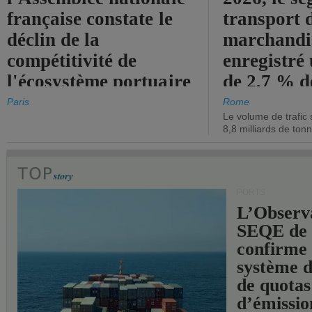
française constate le
transport 
déclin de la
marchandis
compétitivité de
enregistré
l'écosystème portuaire
de 2,7 % d
de l'État.
chiffre d'a
Paris
Rome
Le volume de trafic 
opérationn
8,8 milliards de ton
PORTS
L’Observ
SEQE de 
confirme 
système 
de quotas
d’émissio