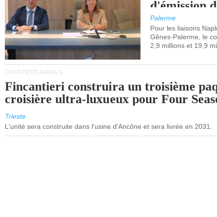
d'émission d
(SEQE-UE) a
Palerme
maritimes av
Pour les liaisons Nap
Gênes-Palerme, le coû
occidentale.
2,9 millions et 19,9 mi
CHANTIERS NAVALS
Fincantieri construira un troisième pa
croisière ultra-luxueux pour Four Seas
Trieste
L'unité sera construite dans l'usine d'Ancône et sera livrée en 2031.