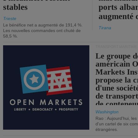
stables
ports alba
augmenté 
Trieste
Le bénéfice net a augmenté de 191,4 %.
Tirana
Les nouvelles commandes ont chuté de
58,5 %.
TRANSPORT MARITIME
Le groupe d
américain 
Markets Ins
propose la c
d'une sociét
de transpor
de conteneu
Washington
Rao : Aujourd'hui, le
d'un cartel de six co
étrangères.