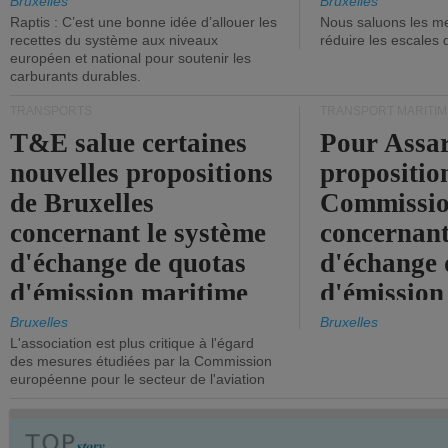
tonneaux d
Bruxelles
Bruxelles
Raptis : C’est une bonne idée d’allouer les
Nous saluons les me
brute.
recettes du système aux niveaux
réduire les escales 
européen et national pour soutenir les
carburants durables.
TRANSPORTS
TRANSPORT MARITIM
T&E salue certaines
Pour Assar
nouvelles propositions
propositio
de Bruxelles
Commissi
concernant le système
concernant
d'échange de quotas
d'échange 
d'émission maritime
d'émission
de l'UE.
timide, alo
Bruxelles
Bruxelles
L'association est plus critique à l'égard
mesures pl
des mesures étudiées par la Commission
courageuse
européenne pour le secteur de l'aviation
attendues.