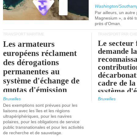
Washington/Southam
Par ailleurs, un autre p
Magnesium », a été t
près d'Oman.
TRANSPORT MARITIME
TRANSPORT PAR CHE
Le secteur 
Les armateurs
demande l
européens réclament
reconnaissa
des dérogations
contributio
permanentes au
décarbonat
système d'échange de
cadre de la
quotas d'émission
système d'
maritimes de l'UE
quotas d'ém
Bruxelles
Bruxelles
l'UE (SEQ
Des exemptions sont prévues pour les
après 2030.
liaisons avec les îles et les régions
ultrapériphériques, pour les navires
polaires, pour les obligations de service
public transnationales et pour les activités
de recherche et de sauvetage.