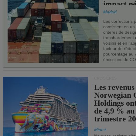
impact né
les ports 
Madrid
Les corrections 
consistent en un
critères de désig
transbordement 
voisins et en l'ap
facteur de réduc
pourcentage au 
émissions de CO
CROISIÈRES
Les revenus
Norwegian C
Holdings on
de 4,9 % au
trimestre 20
Miami