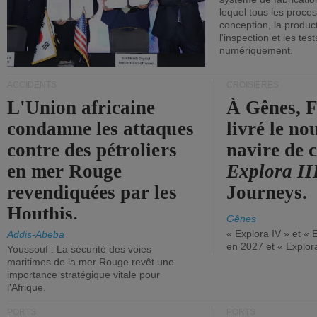
lequel tous les proces
conception, la producti
l'inspection et les tes
numériquement.
ACCIDENTS
CROISIÈRES
L'Union africaine
À Gênes, F
condamne les attaques
livré le n
contre des pétroliers
navire de c
en mer Rouge
Explora II
revendiquées par les
Journeys.
Houthis.
Gênes
« Explora IV » et « 
Addis-Abeba
en 2027 et « Explor
Youssouf : La sécurité des voies
maritimes de la mer Rouge revêt une
importance stratégique vitale pour
l'Afrique.
PORTS
PORTS