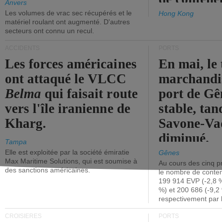
Anvers
Les volumes de vrac sec récupérés et le
Hong Kong
matériel roulant ont augmenté. D'autres
secteurs ont connu un recul.
ACCIDENTS
PORTS
Les forces américaines
En mai, le 
ont attaqué le VLCC
marchandis
Belma
qui faisait route
port de Gên
vers l'île iranienne de
stable, tan
Kharg.
Savone-Vad
diminué.
Tampa
Elle est exploitée par la société émiratie
Gênes
Max Maritime Solutions, qui est soumise à
Au cours des cinq p
des sanctions américaines.
le nombre de conten
199 914 EVP (-2,8 %
%) et 200 686 (-9,2 
respectivement par 
CROISIÈRES
PORTS