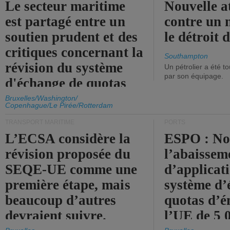
Le secteur maritime
Nouvelle a
est partagé entre un
contre un 
soutien prudent et des
le détroit
critiques concernant la
Southampton
révision du système
Un pétrolier a été 
par son équipage.
d'échange de quotas
d'émission de l'UE.
Bruxelles/Washington/
Copenhague/Le Pirée/Rotterdam
TRANSPORT MARITIME
PORTS
L’ECSA considère la
ESPO : No
révision proposée du
l’abaissem
SEQE-UE comme une
d’applicat
première étape, mais
système d’
beaucoup d’autres
quotas d’é
devraient suivre.
l’UE de 5 