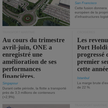
San Francisco
Cette fusion donnera
européen de la propri
d'infrastructures logis
TRANSPORT MARITIME
CROISIÈRES
Au cours du trimestre
Les revenu
avril-juin, ONE a
Port Holdi
enregistré une
progressé 
amélioration de ses
premier se
performances
cette année
financières.
Istanbul
La marge brute d'ex
Singapour
de 22 %.
Durant cette période, la flotte a transporté
près de 3,3 millions de conteneurs
(+2,9%).
TRANSPORT MARITIME