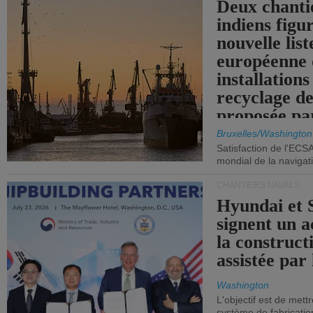
Deux chanti
indiens figu
nouvelle list
européenne 
installations
recyclage de
proposée pa
Commission
Bruxelles/Washington
Satisfaction de l'ECS
mondial de la navigat
CHANTIERS NAVALS
Hyundai et 
signent un 
la construct
assistée par 
Washington
L'objectif est de mett
système de fabricati