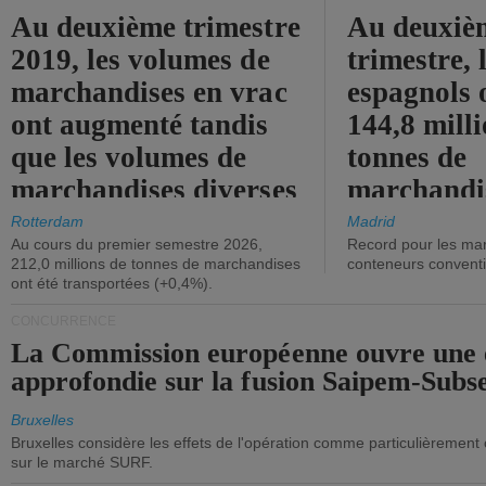
Au deuxième trimestre
Au deuxiè
2019, les volumes de
trimestre, 
marchandises en vrac
espagnols o
ont augmenté tandis
144,8 mill
que les volumes de
tonnes de
marchandises diverses
marchandi
ont diminué.
(+2,9%).
Rotterdam
Madrid
Au cours du premier semestre 2026,
Record pour les ma
212,0 millions de tonnes de marchandises
conteneurs convent
ont été transportées (+0,4%).
CONCURRENCE
La Commission européenne ouvre une 
approfondie sur la fusion Saipem-Subs
Bruxelles
Bruxelles considère les effets de l'opération comme particulièrement
sur le marché SURF.