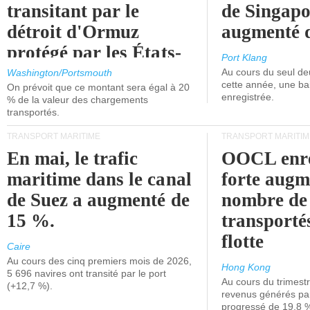
transitant par le
de Singapo
détroit d'Ormuz
augmenté 
protégé par les États-
Port Klang
Unis.
Au cours du seul de
Washington/Portsmouth
cette année, une ba
On prévoit que ce montant sera égal à 20
enregistrée.
% de la valeur des chargements
transportés.
TRANSPORT MARITIME
TRANSPORT MARITIM
En mai, le trafic
OOCL enre
maritime dans le canal
forte augm
de Suez a augmenté de
nombre de
15 %.
transporté
flotte
Caire
Au cours des cinq premiers mois de 2026,
Hong Kong
5 696 navires ont transité par le port
Au cours du trimestre
(+12,7 %).
revenus générés par 
progressé de 19,8 