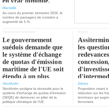
en vrac diminue.
Marseille
Au cours du premier semestre 2026, le
nombre de passagers de croisière a
augmenté de 5 %.
TRANSPORT MARITIME
PORTS
Le gouvernement
Assitermin
suédois demande que
les questio
le système d'échange
redevances
de quotas d'émission
concession
maritime de l'UE soit
d'investiss
étendu à un plus
d'intermod
grand nombre de
l'attention
Stockholm
Gênes
Stockholm souligne la nécessité pour le
Proposition visant 
navires.
politiciens.
système d'échange de quotas d'émission
réduction sur les fr
(SEQE) de demeurer un pilier de la
terminaux qui augmen
politique climatique de l'UE.
ferroviaire.