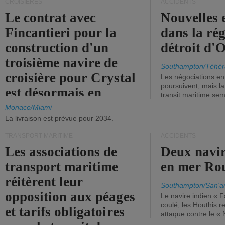
CROISIÈRES
ACCIDENTS
Le contrat avec
Nouvelles 
Fincantieri pour la
dans la ré
construction d'un
détroit d'
troisième navire de
Southampton/Téhér
croisière pour Crystal
Les négociations en
poursuivent, mais l
est désormais en
transit maritime sem
vigueur.
Monaco/Miami
La livraison est prévue pour 2034.
TRANSPORT MARITIME
ACCIDENTS
Les associations de
Deux navir
transport maritime
en mer Ro
réitèrent leur
Southampton/San'a
opposition aux péages
Le navire indien « F
coulé, les Houthis 
et tarifs obligatoires
attaque contre le «