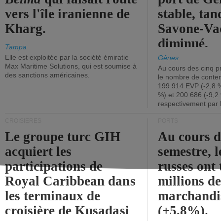
vers l'île iranienne de
stable, tan
Kharg.
Savone-Vad
diminué.
Tampa
Elle est exploitée par la société émiratie
Gênes
Max Maritime Solutions, qui est soumise à
Au cours des cinq p
des sanctions américaines.
le nombre de conten
199 914 EVP (-2,8 %
%) et 200 686 (-9,2 
respectivement par 
CROISIÈRES
PORTS
Le groupe turc GIH
Au cours 
acquiert les
semestre, l
participations de
russes ont 
Royal Caribbean dans
millions d
les terminaux de
marchandi
croisière de Kusadasi
(+5,8%).