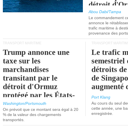
détroit d'O
Abou Dabi/Tampa
Le commandement cen
annonce le rétabliss
trafic maritime à dest
provenance des ports 
TRANSPORT MARITIME
TRANSPORT MARITIM
Trump annonce une
Le trafic 
taxe sur les
semestriel 
marchandises
détroits d
transitant par le
de Singapo
détroit d'Ormuz
augmenté 
protégé par les États-
Port Klang
Unis.
Au cours du seul de
Washington/Portsmouth
cette année, une ba
On prévoit que ce montant sera égal à 20
enregistrée.
% de la valeur des chargements
transportés.