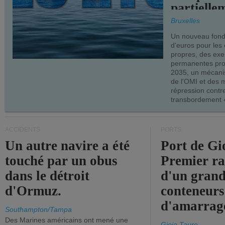
partielle
demandes
Bruxelles
armateur
Un nouveau fonds
d'euros pour les
propres, des ex
permanentes pro
2035, un mécani
de l'OMI et des 
répression contre
transbordement «
ACCIDENTS
PORTS
Un autre navire a été
Port de Gi
touché par un obus
Premier r
dans le détroit
d'un grand
d'Ormuz.
conteneurs
d'amarrage
Southampton/Tampa
Des Marines américains ont mené une
Gioia Tauro