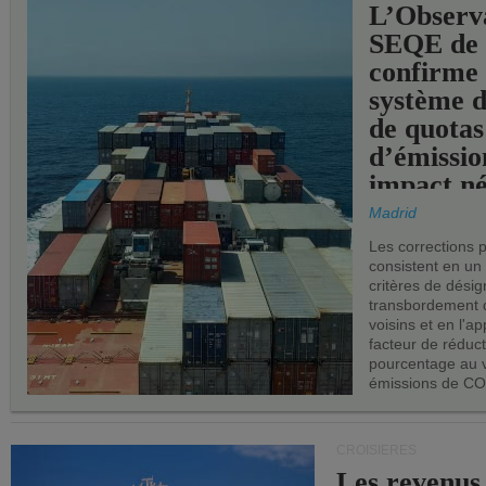
L’Observ
SEQE de 
confirme 
système 
de quotas
d’émissio
impact né
les ports 
Madrid
Les corrections 
consistent en un
critères de désig
transbordement 
voisins et en l'ap
facteur de réduc
pourcentage au 
émissions de CO
CROISIÈRES
Les revenus