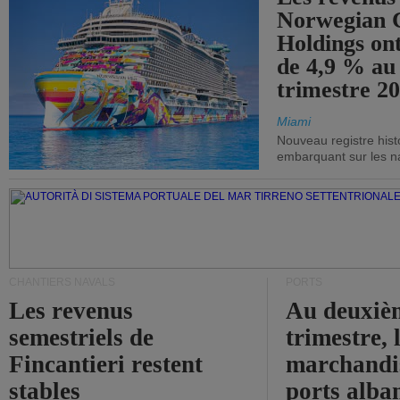
Norwegian C
Holdings on
de 4,9 % au
trimestre 20
Miami
Nouveau registre his
embarquant sur les nav
CHANTIERS NAVALS
PORTS
Les revenus
Au deuxiè
semestriels de
trimestre, 
Fincantieri restent
marchandis
stables
ports alba