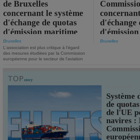
de Bruxelles
Commissi
concernant le système
concernant
d'échange de quotas
d'échange 
d'émission maritime
d'émission
de l'UE.
timide, alo
Bruxelles
Bruxelles
L'association est plus critique à l'égard
mesures pl
des mesures étudiées par la Commission
courageuse
européenne pour le secteur de l'aviation
attendues.
TRANSPORTS
Système 
de quotas
de l'UE p
navires :
Commiss
européen