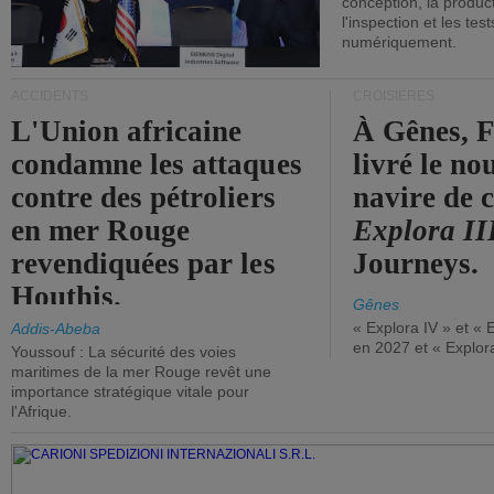
conception, la producti
l'inspection et les tes
numériquement.
ACCIDENTS
CROISIÈRES
L'Union africaine
À Gênes, F
condamne les attaques
livré le n
contre des pétroliers
navire de c
en mer Rouge
Explora II
revendiquées par les
Journeys.
Houthis.
Gênes
« Explora IV » et « 
Addis-Abeba
en 2027 et « Explor
Youssouf : La sécurité des voies
maritimes de la mer Rouge revêt une
importance stratégique vitale pour
l'Afrique.