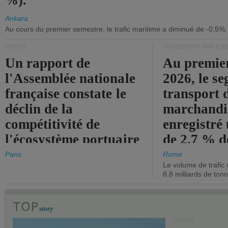
%).
Ankara
Au cours du premier semestre, le trafic maritime a diminué de -0,5%.
PORTS
TRANSPORT PAR CHE
Un rapport de
Au premie
l'Assemblée nationale
2026, le s
française constate le
transport 
déclin de la
marchandis
compétitivité de
enregistré
l'écosystème portuaire
de 2,7 % d
de l'État.
chiffre d'a
Paris
Rome
Le volume de trafic 
opérationn
8,8 milliards de ton
PORTS