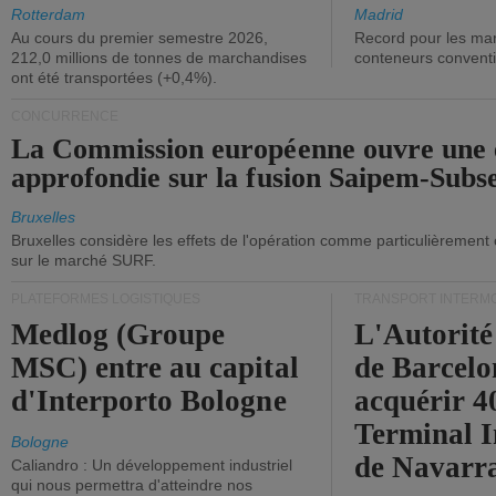
ont diminué.
(+2,9%).
Rotterdam
Madrid
Au cours du premier semestre 2026,
Record pour les ma
212,0 millions de tonnes de marchandises
conteneurs convent
ont été transportées (+0,4%).
CONCURRENCE
La Commission européenne ouvre une 
approfondie sur la fusion Saipem-Subs
Bruxelles
Bruxelles considère les effets de l'opération comme particulièrement
sur le marché SURF.
PLATEFORMES LOGISTIQUES
TRANSPORT INTERM
Medlog (Groupe
L'Autorité
MSC) entre au capital
de Barcelo
d'Interporto Bologne
acquérir 
Terminal 
Bologne
de Navarr
Caliandro : Un développement industriel
qui nous permettra d'atteindre nos