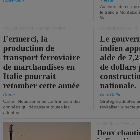
les ports.
diminue.
Rotterdam
Trieste
Au cours des six pr
le trafic à Monfalco
%.
TRANSPORT PAR CHEMIN DE FER
CHANTIERS NAVALS
Fermerci, la
Le gouver
production de
indien app
transport ferroviaire
aide de 7,2
de marchandises en
de dollars 
Italie pourrait
constructi
retomber cette année
nationale.
aux niveaux de 2015.
Rome
New Delhi
Carte : Nous sommes confrontés à des
Stratégie adoptée a
données qui dépassent toutes les
revitaliser le secteur
attentes.
CHANTIERS NAVALS
Deux chanti