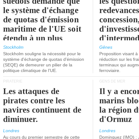
suédois demande que
les questio
le système d'échange
redevances
de quotas d'émission
concession
maritime de l'UE soit
d'investiss
étendu à un plus
d'intermod
grand nombre de
l'attention
Stockholm
Gênes
Stockholm souligne la nécessité pour le
Proposition visant 
navires.
politiciens.
système d'échange de quotas d'émission
réduction sur les fr
(SEQE) de demeurer un pilier de la
terminaux qui augmen
politique climatique de l'UE.
ferroviaire.
PIRATERIE
GENS DE MER
Les attaques de
Il y a enco
pirates contre les
marins blo
navires continuent de
la région d
diminuer.
d'Ormuz
Londres
Londres
Au cours du premier semestre de cette
Dominguez (IMO) : 