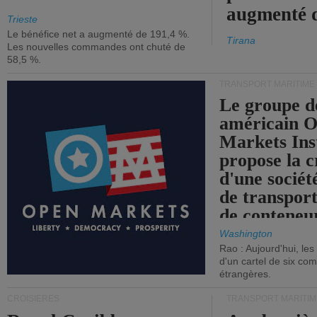
augmenté 
Trieste
Le bénéfice net a augmenté de 191,4 %.
Tirana
Les nouvelles commandes ont chuté de
58,5 %.
TRANSPORT MARITIME
Le groupe d
américain 
Markets Ins
propose la c
d'une sociét
de transpor
de conteneu
Washington
Rao : Aujourd'hui, le
d'un cartel de six co
étrangères.
CROISIÈRES
TRANSPORT MARITIM