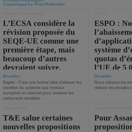
d'émission de l'UE.
Bruxelles/Washington/
Copenhague/Le Pirée/Rotterdam
TRANSPORT MARITIME
PORTS
L’ECSA considère la
ESPO : No
révision proposée du
l’abaissem
SEQE-UE comme une
d’applicat
première étape, mais
système d’
beaucoup d’autres
quotas d’é
devraient suivre.
l’UE de 5 
tonneaux d
Bruxelles
Bruxelles
Raptis : C’est une bonne idée d’allouer les
Nous saluons les me
brute.
recettes du système aux niveaux
réduire les escales 
européen et national pour soutenir les
carburants durables.
TRANSPORTS
TRANSPORT MARITIM
T&E salue certaines
Pour Assar
nouvelles propositions
propositio