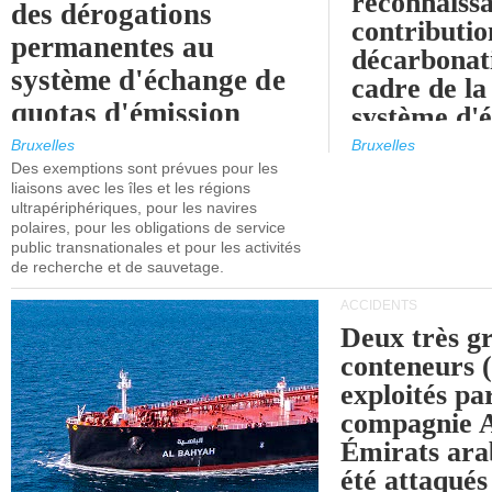
reconnaissa
des dérogations
contributio
permanentes au
décarbonat
système d'échange de
cadre de la
quotas d'émission
système d'
maritimes de l'UE
quotas d'ém
Bruxelles
Bruxelles
l'UE (SEQ
Des exemptions sont prévues pour les
après 2030.
liaisons avec les îles et les régions
ultrapériphériques, pour les navires
polaires, pour les obligations de service
public transnationales et pour les activités
de recherche et de sauvetage.
ACCIDENTS
Deux très g
conteneurs
exploités pa
compagnie
Émirats ara
été attaqués