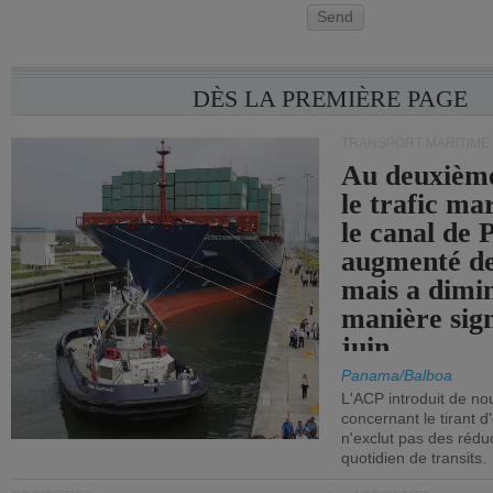
Send
DÈS LA PREMIÈRE PAGE
TRANSPORT MARITIME
Au deuxième
le trafic ma
le canal de
augmenté de
mais a dimi
manière sign
juin.
Panama/Balboa
L'ACP introduit de nou
concernant le tirant d
n'exclut pas des réd
quotidien de transits.