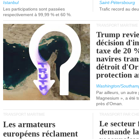
et de Lisbonne.
Istanbul
Saint-Pétersbourg
Les participations sont passées
Trafic record au de
respectivement à 99,99 % et 60 %.
TRANSPORT MARITIME
Trump revie
décision d'
taxe de 20 %
navires tran
détroit d'O
protection 
Washington/Southam
Par ailleurs, un autre p
Magnesium », a été t
près d'Oman.
TRANSPORT MARITIME
TRANSPORT PAR CHE
Le secteur 
Les armateurs
demande l
européens réclament