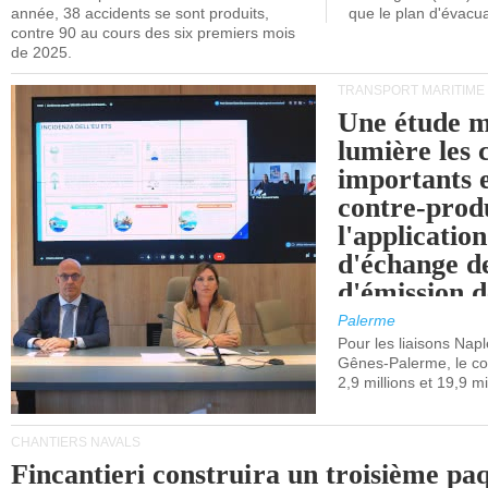
année, 38 accidents se sont produits,
que le plan d'évacua
contre 90 au cours des six premiers mois
de 2025.
TRANSPORT MARITIME
Une étude m
lumière les 
importants e
contre-produ
l'applicatio
d'échange d
d'émission d
(SEQE-UE) a
Palerme
maritimes av
Pour les liaisons Nap
Gênes-Palerme, le coû
occidentale.
2,9 millions et 19,9 mi
CHANTIERS NAVALS
Fincantieri construira un troisième pa