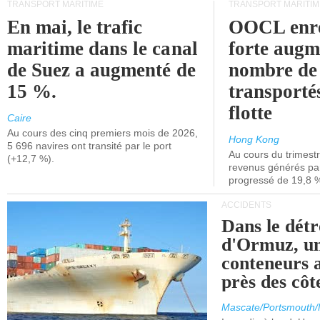
TRANSPORT MARITIME
TRANSPORT MARITIM
En mai, le trafic
OOCL enre
maritime dans le canal
forte augm
de Suez a augmenté de
nombre de
15 %.
transporté
flotte
Caire
Au cours des cinq premiers mois de 2026,
Hong Kong
5 696 navires ont transité par le port
Au cours du trimestre
(+12,7 %).
revenus générés par 
progressé de 19,8 
ACCIDENTS
Dans le détr
d'Ormuz, un
conteneurs a
près des cô
Mascate/Portsmouth