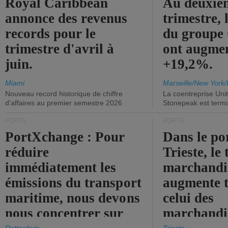
Royal Caribbean
Au deuxiè
annonce des revenus
trimestre, 
records pour le
du group
trimestre d'avril à
ont augme
juin.
+19,2%.
Miami
Marseille/New York/
Nouveau record historique de chiffre
La coentreprise Uni
d'affaires au premier semestre 2026
Stonepeak est term
PORTS
PORTS
PortXchange : Pour
Dans le po
réduire
Trieste, le 
immédiatement les
marchandis
émissions du transport
augmente t
maritime, nous devons
celui des
nous concentrer sur
marchandis