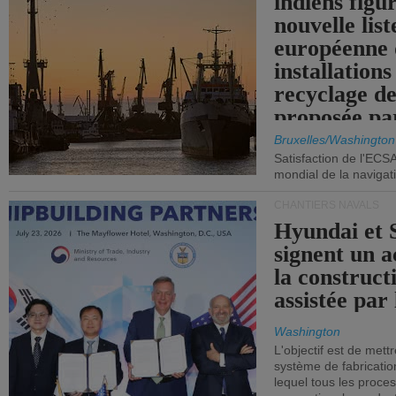
indiens figu
nouvelle list
européenne 
installations
recyclage de
proposée pa
Commission
Bruxelles/Washington
Satisfaction de l'ECS
mondial de la navigat
CHANTIERS NAVALS
Hyundai et 
signent un 
la construct
assistée par 
Washington
L'objectif est de mett
système de fabricati
lequel tous les proces