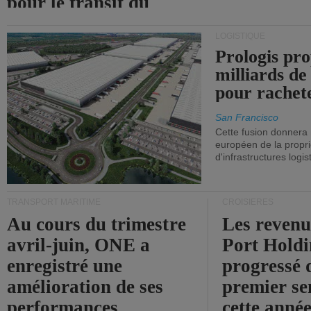
pour le transit du
détroit d'Ormuz.
LOGISTIQUE
Prologis pro
milliards de
pour rachet
San Francisco
Cette fusion donnera
européen de la propri
d'infrastructures logis
TRANSPORT MARITIME
CROISIÈRES
Au cours du trimestre
Les revenu
avril-juin, ONE a
Port Holdi
enregistré une
progressé 
amélioration de ses
premier se
performances
cette année