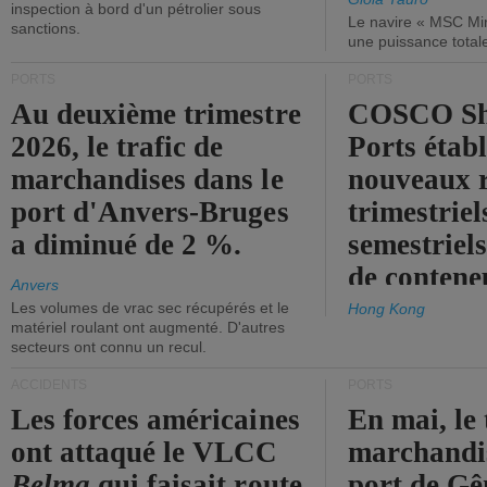
inspection à bord d'un pétrolier sous
Le navire « MSC Mir
sanctions.
une puissance total
PORTS
PORTS
Au deuxième trimestre
COSCO Sh
2026, le trafic de
Ports établ
marchandises dans le
nouveaux 
port d'Anvers-Bruges
trimestriel
a diminué de 2 %.
semestriels
de contene
Anvers
Les volumes de vrac sec récupérés et le
Hong Kong
matériel roulant ont augmenté. D'autres
secteurs ont connu un recul.
ACCIDENTS
PORTS
Les forces américaines
En mai, le 
ont attaqué le VLCC
marchandis
Belma
qui faisait route
port de Gên