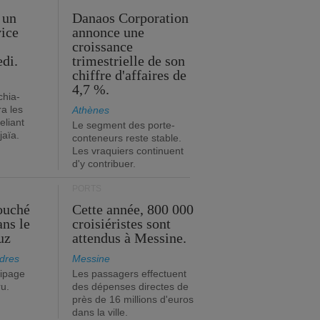
 un
Danaos Corporation
vice
annonce une
s
croissance
edi.
trimestrielle de son
chiffre d'affaires de
4,7 %.
chia-
a les
Athènes
eliant
Le segment des porte-
jaïa.
conteneurs reste stable.
Les vraquiers continuent
d'y contribuer.
PORTS
ouché
Cette année, 800 000
ans le
croisiéristes sont
uz
attendus à Messine.
dres
Messine
ipage
Les passagers effectuent
ru.
des dépenses directes de
près de 16 millions d'euros
dans la ville.