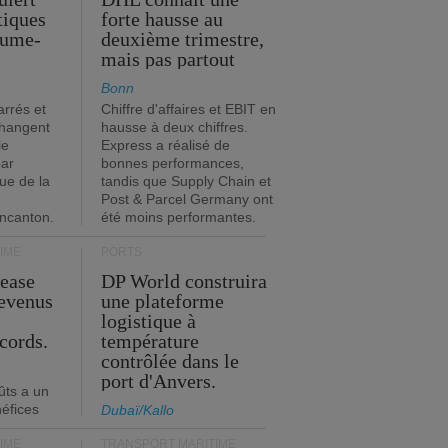
stiques
forte hausse au
ume-
deuxième trimestre,
mais pas partout
Bonn
rrés et
Chiffre d'affaires et EBIT en
changent
hausse à deux chiffres.
le
Express a réalisé de
par
bonnes performances,
que de la
tandis que Supply Chain et
Post & Parcel Germany ont
incanton.
été moins performantes.
IME
PORTS
Lease
DP World construira
revenus
une plateforme
t
logistique à
cords.
température
contrôlée dans le
port d'Anvers.
ûts a un
néfices
Dubaï/Kallo
IME
TRANSPORT MARITIME