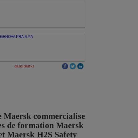
09:03 GMT+2
e Maersk commercialise
ces de formation Maersk
et Maersk H2S Safety