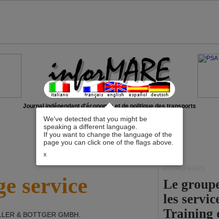
Journal indépendant d'économie et de politique des transports
We've detected that you might be
speaking a different language.
If you want to change the language of the
page you can click one of the flags above.
x
ENTREPRISES
e service
Le group
les servi
Training 
LER & BOTTGER GMBH
.