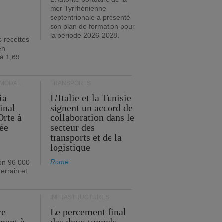
mer Tyrrhénienne
septentrionale a présenté
son plan de formation pour
la période 2026-2028.
s recettes
en
 à 1,69
RMODAL
TRANSPORTS
ia
L'Italie et la Tunisie
inal
signent un accord de
Orte à
collaboration dans le
née
secteur des
transports et de la
logistique
Rome
on 96 000
errain et
INFRASTRUCTURES
re
Le percement final
enant à
des deux tunnels