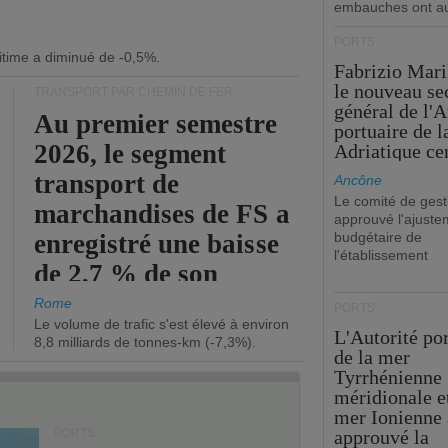
embauches ont a
PORTS
itime a diminué de -0,5%.
Fabrizio Maril
le nouveau se
TRANSPORT PAR CHEMIN DE FER
général de l'A
Au premier semestre
portuaire de 
2026, le segment
Adriatique cen
transport de
Ancône
Le comité de gest
marchandises de FS a
approuvé l'ajuste
enregistré une baisse
budgétaire de
l'établissement
de 2,7 % de son
chiffre d'affaires
Rome
PORTS
Le volume de trafic s'est élevé à environ
opérationnel.
L'Autorité po
8,8 milliards de tonnes-km (-7,3%).
de la mer
Tyrrhénienne
méridionale et
mer Ionienne 
PORTS
approuvé la