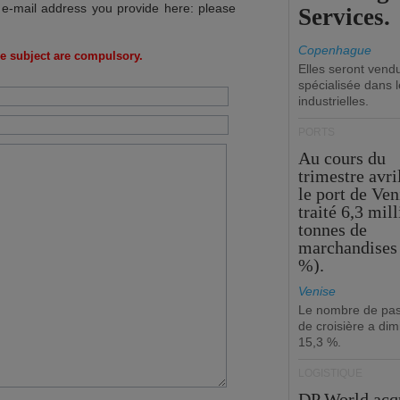
 e-mail address you provide here: please
Services.
Copenhague
e subject are compulsory.
Elles seront vend
spécialisée dans l
industrielles.
PORTS
Au cours du
trimestre avri
le port de Ven
traité 6,3 mil
tonnes de
marchandises 
%).
Venise
Le nombre de pa
de croisière a di
15,3 %.
LOGISTIQUE
DP World acq