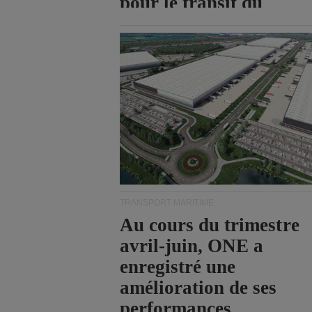
pour le transit du
détroit d'Ormuz.
TRANSPORT MARITIME
Au cours du trimestre
avril-juin, ONE a
enregistré une
amélioration de ses
performances