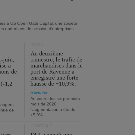
ues à US Open Gate Capital, une société
es opérations de scission d'entreprises
PORTS
Au deuxième
l-juin,
trimestre, le trafic de
ise a
marchandises dans le
lions de
port de Ravenne a
enregistré une forte
(-1,2
hausse de +10,9%.
Ravenne
Au cours des six premiers
mois de 2026,
ssagers
l'augmentation a été de
minué de
+5,9%.
LOGISTIQUE
uiert
DHL connaît une