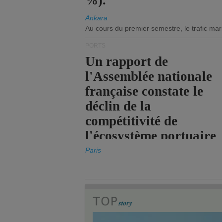
%).
Ankara
Au cours du premier semestre, le trafic mar
PORTS
Un rapport de
l'Assemblée nationale
française constate le
déclin de la
compétitivité de
l'écosystème portuaire
de l'État.
Paris