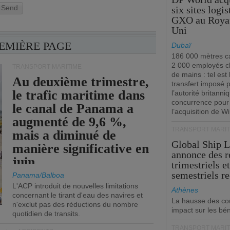
Send
six sites logi
GXO au Roya
Uni
REMIÈRE PAGE
Dubaï
186 000 mètres ca
2 000 employés 
TRANSPORT MARITIME
de mains : tel est 
Au deuxième trimestre,
transfert imposé 
le trafic maritime dans
l’autorité britanni
concurrence pour
le canal de Panama a
l’acquisition de W
augmenté de 9,6 %,
TRANSPORT MARIT
mais a diminué de
Global Ship 
manière significative en
annonce des 
juin.
trimestriels e
semestriels re
Panama/Balboa
L'ACP introduit de nouvelles limitations
Athènes
concernant le tirant d'eau des navires et
La hausse des co
n'exclut pas des réductions du nombre
impact sur les bé
quotidien de transits.
TRANSPORT MARIT