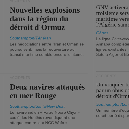
ACCIDENTS
GNV activera
Nouvelles explosions
troisième ser
dans la région du
maritime ver
l'Algérie sam
détroit d'Ormuz
Gênes
Southampton/Téhéran
La ligne Civitavec
Les négociations entre l'Iran et Oman se
Annaba compléter
poursuivent, mais la réouverture au
lignes existantes r
transit maritime semble encore lointaine.
Sète à Alger et Bé
ACCIDENTS
ACCIDENTS
Un vraquier t
Deux navires attaqués
par un obus d
en mer Rouge
détroit d'Orm
Southampton/Lon
Southampton/San'a/New Delhi
Un membre d'équ
Le navire indien « Faize Noore Oliya »
serait porté dispa
coulé, les Houthis revendiquent une
attaque contre le « NCC Wafa »