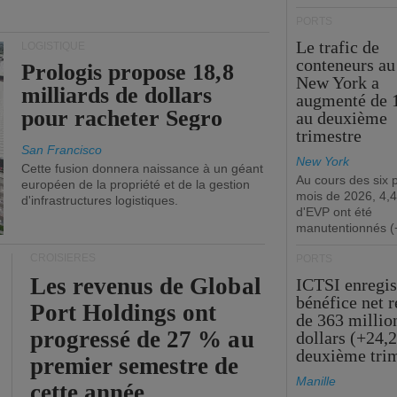
PORTS
Le trafic de
LOGISTIQUE
conteneurs au
Prologis propose 18,8
New York a
milliards de dollars
augmenté de 
pour racheter Segro
au deuxième
trimestre
San Francisco
New York
Cette fusion donnera naissance à un géant
Au cours des six 
européen de la propriété et de la gestion
mois de 2026, 4,4
d'infrastructures logistiques.
d'EVP ont été
manutentionnés (
CROISIÈRES
PORTS
Les revenus de Global
ICTSI enregis
bénéfice net 
Port Holdings ont
de 363 millio
progressé de 27 % au
dollars (+24,
deuxième tri
premier semestre de
Manille
cette année.