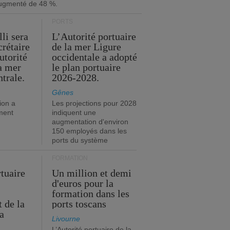
ugmenté de 48 %.
PORTS
li sera
L’Autorité portuaire
crétaire
de la mer Ligure
utorité
occidentale a adopté
la mer
le plan portuaire
trale.
2026-2028.
Gênes
ion a
Les projections pour 2028
ment
indiquent une
augmentation d'environ
150 employés dans les
ports du système
FORMATION
rtuaire
Un million et demi
d'euros pour la
formation dans les
 de la
ports toscans
a
Livourne
L’Autorité portuaire de la