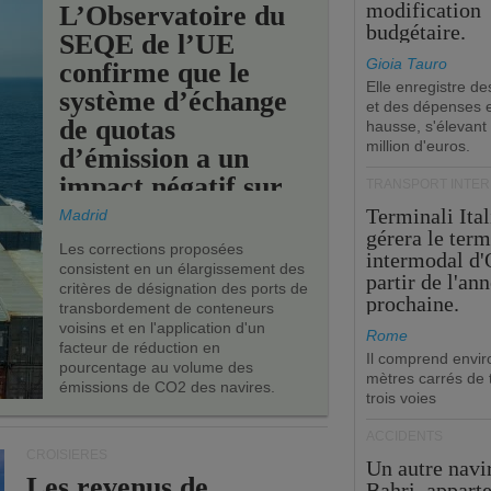
modification
L’Observatoire du
budgétaire.
SEQE de l’UE
Gioia Tauro
confirme que le
Elle enregistre de
système d’échange
et des dépenses 
de quotas
hausse, s'élevant
million d'euros.
d’émission a un
impact négatif sur
TRANSPORT INTE
les ports de l’UE.
Terminali Ital
Madrid
gérera le term
Les corrections proposées
intermodal d'
consistent en un élargissement des
partir de l'an
critères de désignation des ports de
prochaine.
transbordement de conteneurs
voisins et en l'application d'un
Rome
facteur de réduction en
Il comprend envir
pourcentage au volume des
mètres carrés de t
émissions de CO2 des navires.
trois voies
ACCIDENTS
CROISIÈRES
Un autre navi
Les revenus de
Bahri, appart