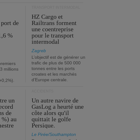
TRANSPORT INTERMODAL
HZ Cargo et
 port de
Railtrans forment
une coentreprise
1,6 %
pour le transport
intermodal
Zagreb
L’objectif est de générer un
trafic de plus de 500 000
premiers
tonnes entre les ports
3 millions
croates et les marchés
d’Europe centrale.
+0,2%).
ACCIDENTS
tre un
Un autre navire de
record
GasLog a heurté une
ns de
côte alors qu'il
2 %) au
quittait le golfe
mestre
Persique.
Le Pirée/Southampton