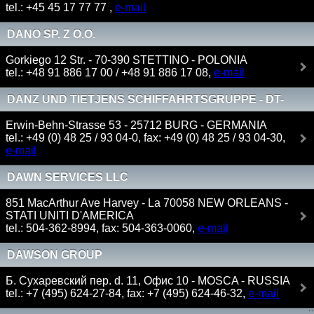
tel.: +45 45 17 77 77 ,
e-mail
DANO SP. Z O.O.
Gorkiego 12 Str. - 70-390 STETTINO - POLONIA
tel.: +48 91 886 17 00 / +48 91 886 17 08,
e-mail
DANZ UND TIETJENS SCHIFFAHRTSGRUPPE - DT-
BEREEDERUNGS GMBH & CO. KG
Erwin-Behn-Strasse 53 - 25712 BURG - GERMANIA
tel.: +49 (0) 48 25 / 93 04-0, fax: +49 (0) 48 25 / 93 04-30,
e-mail
DAWN SERVICES LLC
851 MacArthur Ave Harvey - La 70058 NEW ORLEANS -
STATI UNITI D'AMERICA
tel.: 504-362-8994, fax: 504-363-0060,
e-mail
DAWSON GROUP
Б. Сухаревский пер. d. 11, Офис 10 - MOSCA - RUSSIA
tel.: +7 (495) 624-27-84, fax: +7 (495) 624-46-32,
e-mail