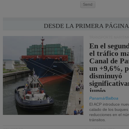
Send
DESDE LA PRIMERA PÁGIN
TRANSPORTE MARÍTIM
En el segund
el tráfico m
Canal de Pa
un +9,6%, p
disminuyó
significativ
junio.
Panamá/Balboa
El ACP introduce nuev
calado de los buques
reducciones en el nú
tránsitos.