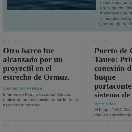
exenciones no p
prorrogadas has
mecanismo de de
y medidas enérgi
puertos de trans
ACCIDENTES
PUERTOS
Otro barco fue
Puerto de 
alcanzado por un
Tauro: Pr
proyectil en el
conexión d
estrecho de Ormuz.
buque
portaconte
Southampton/Tampa
sistema de
Infantes de Marina estadounidenses
realizaron una inspección a bordo de un
la red eléc
Gioia Tauro
petrolero autorizado.
El buque "MSC Mirja
total de aproximad
PUERTOS
PUERTOS