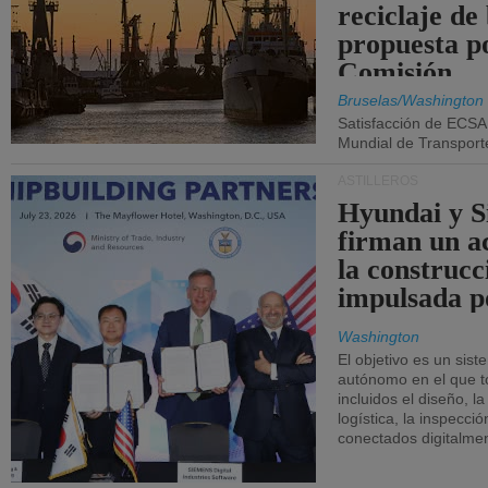
reciclaje de
propuesta p
Comisión.
Bruselas/Washington
Satisfacción de ECSA
Mundial de Transport
ASTILLEROS
Hyundai y 
firman un a
la construcc
impulsada p
Washington
El objetivo es un sist
autónomo en el que t
incluidos el diseño, la
logística, la inspecci
conectados digitalme