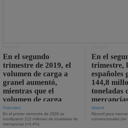
PUERTOS
PUERTOS
En el segundo
En el segu
trimestre de 2019, el
trimestre, 
volumen de carga a
españoles 
granel aumentó,
144,8 mill
mientras que el
toneladas 
volumen de carga
mercancías
general disminuyó.
Róterdam
Madrid
En el primer semestre de 2026 se
Récord para mercan
movilizaron 212 millones de toneladas de
convencionales (en
mercancías (+0,4%).