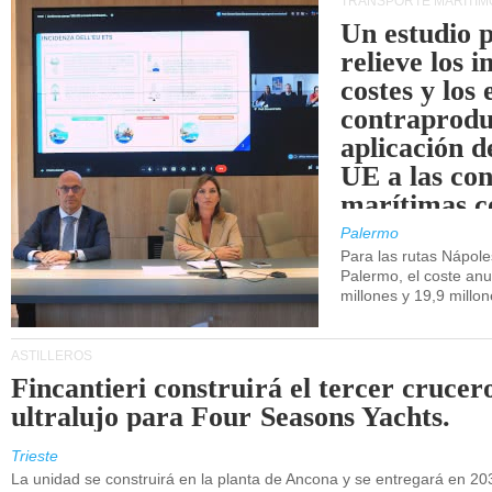
TRANSPORTE MARÍTIM
Un estudio 
relieve los 
costes y los 
contraprodu
aplicación 
UE a las co
marítimas co
de Sicilia.
Palermo
Para las rutas Nápol
Palermo, el coste anu
millones y 19,9 millo
ASTILLEROS
Fincantieri construirá el tercer crucer
ultralujo para Four Seasons Yachts.
Trieste
La unidad se construirá en la planta de Ancona y se entregará en 20