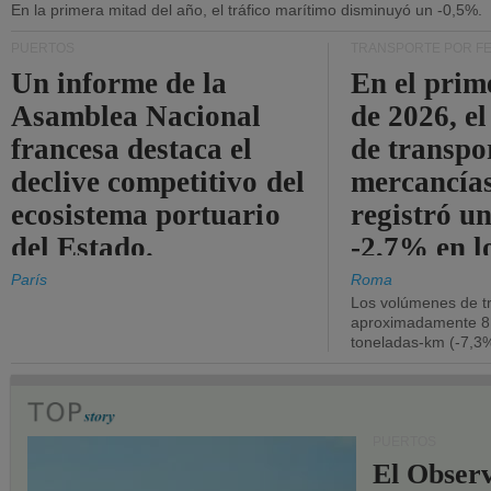
En la primera mitad del año, el tráfico marítimo disminuyó un -0,5%.
PUERTOS
TRANSPORTE POR F
Un informe de la
En el prim
Asamblea Nacional
de 2026, e
francesa destaca el
de transpo
declive competitivo del
mercancía
ecosistema portuario
registró un
del Estado.
-2,7% en l
operativos
París
Roma
Los volúmenes de tr
aproximadamente 8.
toneladas-km (-7,3%
PUERTOS
El Observ