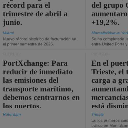
récord para el
del grup
trimestre de abril a
aumentaro
junio.
+19,2%.
Miami
Marsella/Nueva Yor
Nuevo récord histórico de facturación en
Se ha completado l
el primer semestre de 2026.
entre United Ports 
PUERTOS
PUERTOS
PortXchange: Para
En el puer
reducir de inmediato
Trieste, el 
las emisiones del
carga a gr
transporte marítimo,
aumentando
debemos centrarnos en
mercancías
los puertos.
está dismi
Róterdam
Trieste
En los primeros sei
tráfico en Monfalco