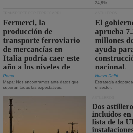
24,9%.
TRANSPORTE POR FERROCARRIL
ASTILLEROS
Fermerci, la
El gobiern
producción de
aprueba 7
transporte ferroviario
millones d
de mercancías en
ayuda para
Italia podría caer este
construcci
año a los niveles de
nacional.
2015.
Roma
Nueva Delhi
Mapa: Nos encontramos ante datos que
Estrategia adoptada 
superan todas las expectativas.
el sector.
ASTILLEROS
Dos astillero
incluidos en
lista de la 
instalacione