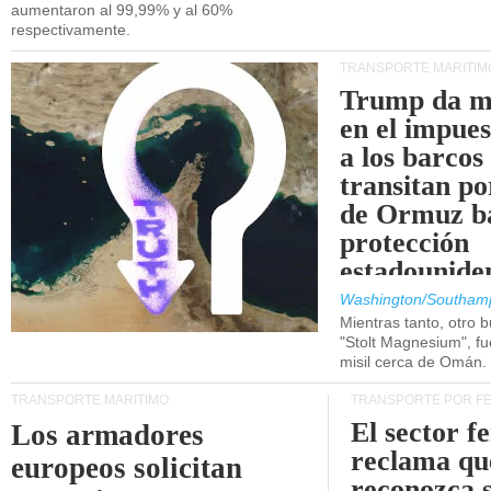
aumentaron al 99,99% y al 60%
respectivamente.
TRANSPORTE MARÍTIM
Trump da m
en el impue
a los barcos
transitan po
de Ormuz b
protección
estadounide
Washington/Southam
Mientras tanto, otro b
"Stolt Magnesium", f
misil cerca de Omán.
TRANSPORTE MARÍTIMO
TRANSPORTE POR F
El sector f
Los armadores
reclama qu
europeos solicitan
reconozca 