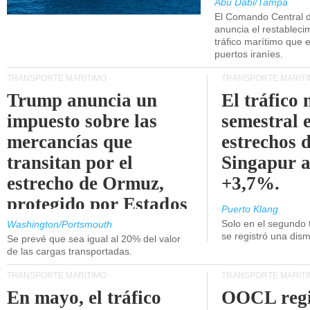
Abu Dabi/Tampa
El Comando Central 
anuncia el restableci
tráfico marítimo que e
puertos iraníes.
TRANSPORTE MARÍTIMO
TRANSPORTE MARÍT
Trump anuncia un
El tráfico
impuesto sobre las
semestral e
mercancías que
estrechos 
transitan por el
Singapur 
estrecho de Ormuz,
+3,7%.
protegido por Estados
Puerto Klang
Unidos.
Solo en el segundo 
Washington/Portsmouth
se registró una dism
Se prevé que sea igual al 20% del valor
de las cargas transportadas.
TRANSPORTE MARÍTIMO
TRANSPORTE MARÍT
En mayo, el tráfico
OOCL regi