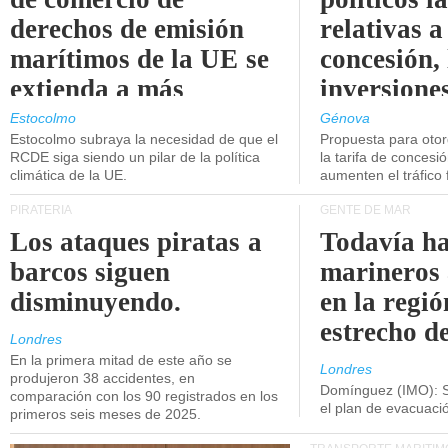
derechos de emisión
relativas a
marítimos de la UE se
concesión, 
extienda a más
inversiones
buques.
intermodal
Estocolmo
Génova
Estocolmo subraya la necesidad de que el
Propuesta para oto
RCDE siga siendo un pilar de la política
la tarifa de concesi
climática de la UE.
aumenten el tráfico f
PIRATERÍA
GENTE DE MAR
Los ataques piratas a
Todavía ha
barcos siguen
marineros
disminuyendo.
en la regió
estrecho d
Londres
En la primera mitad de este año se
Londres
produjeron 38 accidentes, en
Domínguez (IMO): S
comparación con los 90 registrados en los
el plan de evacuac
primeros seis meses de 2025.