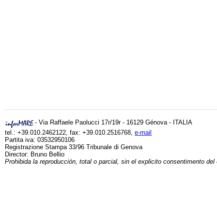
- Via Raffaele Paolucci 17r/19r - 16129 Génova - ITALIA
tel.: +39.010.2462122, fax: +39.010.2516768,
e-mail
Partita iva: 03532950106
Registrazione Stampa 33/96 Tribunale di Genova
Director: Bruno Bellio
Prohibida la reproducción, total o parcial, sin el explicito consentimento del 