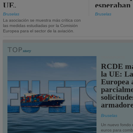
UE.
esperaban
más audac
Bruselas
Bruselas
La asociación se muestra más crítica con
las medidas estudiadas por la Comisión
Europea para el sector de la aviación.
TRANSPORTE
RCDE ma
la UE: L
Europea 
parcialme
solicitude
armadore
Bruselas
Un nuevo fondo 
euros para combu