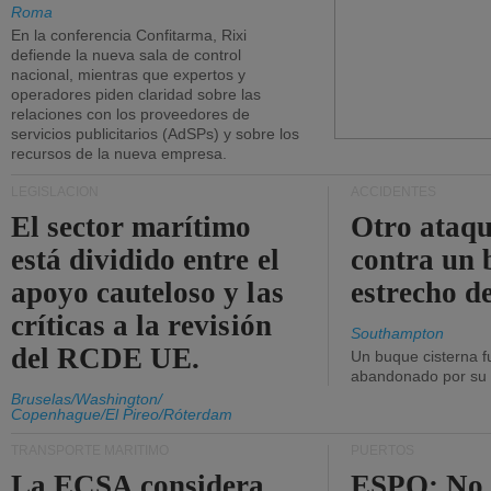
Roma
En la conferencia Confitarma, Rixi
defiende la nueva sala de control
nacional, mientras que expertos y
operadores piden claridad sobre las
relaciones con los proveedores de
servicios publicitarios (AdSPs) y sobre los
recursos de la nueva empresa.
LEGISLACIÓN
ACCIDENTES
El sector marítimo
Otro ataq
está dividido entre el
contra un 
apoyo cauteloso y las
estrecho d
críticas a la revisión
Southampton
del RCDE UE.
Un buque cisterna f
abandonado por su t
Bruselas/Washington/
Copenhague/El Pireo/Róterdam
TRANSPORTE MARÍTIMO
PUERTOS
La ECSA considera
ESPO: No 