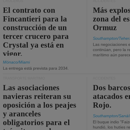
CRUCEROS
ACCIDENTES
El contrato con
Más explos
Fincantieri para la
zona del e
construcción de un
Ormuz
tercer crucero para
Southampton/Teher
Crystal ya está en
Las negociaciones 
continúan, pero la r
vigor.
marítimo aún parece
Mónaco/Miami
La entrega está prevista para 2034.
TRANSPORTE MARÍTIMO
ACCIDENTES
Las asociaciones
Dos barcos
navieras reiteran su
atacados e
oposición a los peajes
Rojo.
y aranceles
Southampton/Saná/
obligatorios para el
El buque indio "Fai
hundió, los hutíes re