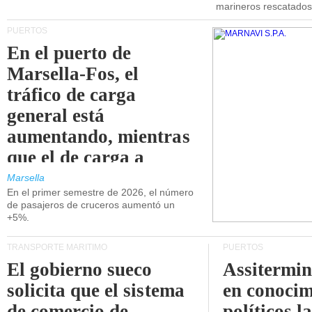
marineros rescatados
PUERTOS
En el puerto de
Marsella-Fos, el
tráfico de carga
general está
aumentando, mientras
que el de carga a
granel está
Marsella
En el primer semestre de 2026, el número
disminuyendo.
de pasajeros de cruceros aumentó un
+5%.
TRANSPORTE MARÍTIMO
PUERTOS
El gobierno sueco
Assitermin
solicita que el sistema
en conocim
de comercio de
políticos l