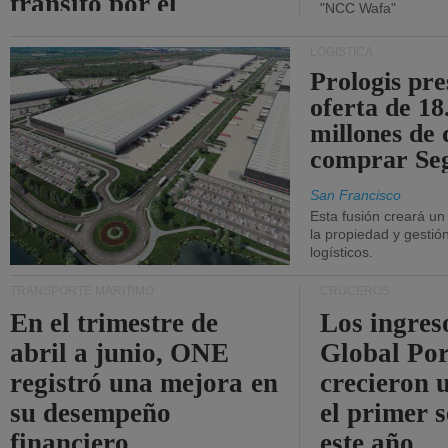
tránsito por el
"NCC Wafa"
estrecho de Ormuz.
LOGÍSTICA
Prologis pr
oferta de 18
millones de 
comprar Se
San Francisco
Esta fusión creará u
la propiedad y gestió
logísticos.
TRANSPORTE MARÍTIMO
CRUCEROS
En el trimestre de
Los ingres
abril a junio, ONE
Global Por
registró una mejora en
crecieron 
su desempeño
el primer 
financiero.
este año.