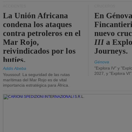
ACCIDENTES
CRUCEROS
La Unión Africana
En Génova
condena los ataques
Fincantieri
contra petroleros en el
nuevo cru
Mar Rojo,
III
a Expl
reivindicados por los
Journeys.
hutíes.
Génova
"Explora IV" y "Expl
Addis Abeba
2027, y "Explora VI
Youssouf: La seguridad de las rutas
marítimas del Mar Rojo es de vital
importancia estratégica para África.