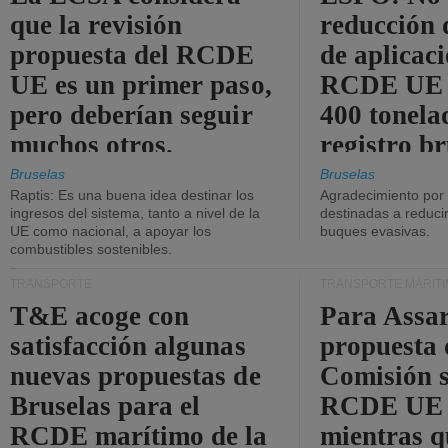
que la revisión
reducción 
propuesta del RCDE
de aplicaci
UE es un primer paso,
RCDE UE d
pero deberían seguir
400 tonela
muchos otros.
registro br
Bruselas
Bruselas
Raptis: Es una buena idea destinar los
Agradecimiento por
ingresos del sistema, tanto a nivel de la
destinadas a reducir
UE como nacional, a apoyar los
buques evasivas.
combustibles sostenibles.
TRANSPORTE
TRANSPORTE MARÍT
T&E acoge con
Para Assar
satisfacción algunas
propuesta 
nuevas propuestas de
Comisión s
Bruselas para el
RCDE UE e
RCDE marítimo de la
mientras q