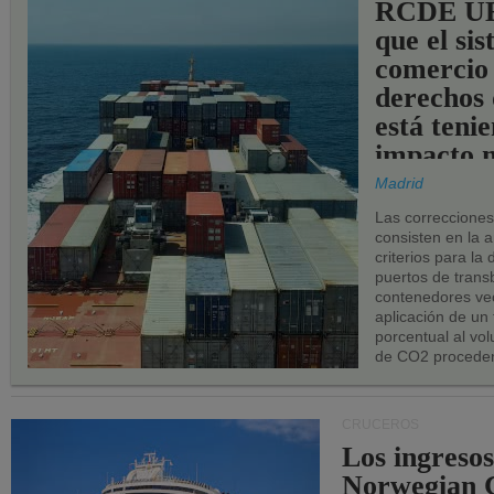
RCDE UE
que el si
comercio
derechos 
está teni
impacto n
los puerto
Madrid
UE.
Las correccione
consisten en la a
criterios para la
puertos de trans
contenedores vec
aplicación de un
porcentual al vo
de CO2 proceden
CRUCEROS
Los ingresos
Norwegian C