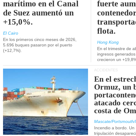
marítimo en el Canal
fuerte aum
de Suez aumentó un
contenedor
+15,0%.
transporta
flota.
El Cairo
En los primeros cinco meses de 2026,
Hong Kong
5.696 buques pasaron por el puerto
En el trimestre de abr
(+12,7%).
ingresos generados 
crecieron un +19,8
ACCIDENTES
En el estrec
Ormuz, un 
portaconten
atacado cerc
costa de Om
Mascate/Portsmouth/
Incendio a bordo. Un
tripulación desaparec