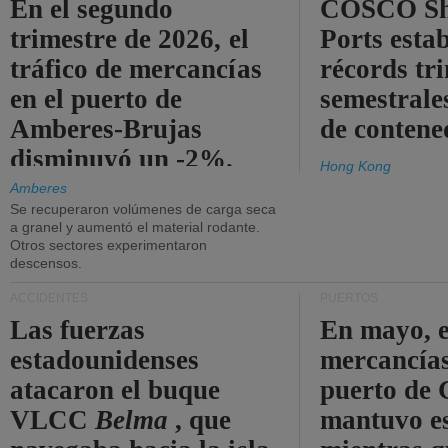
En el segundo
COSCO Sh
trimestre de 2026, el
Ports esta
tráfico de mercancías
récords tr
en el puerto de
semestrales
Amberes-Brujas
de contene
disminuyó un -2%.
Hong Kong
Amberes
Se recuperaron volúmenes de carga seca
a granel y aumentó el material rodante.
Otros sectores experimentaron
descensos.
ACCIDENTES
PUERTOS
Las fuerzas
En mayo, e
estadounidenses
mercancías
atacaron el buque
puerto de 
VLCC
Belma
, que
mantuvo es