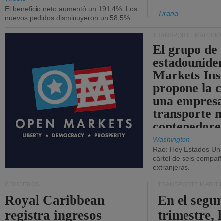
El beneficio neto aumentó un 191,4%. Los
Tirana
nuevos pedidos disminuyeron un 58,5%.
TRANSPORTE MARÍTIM
El grupo de
estadounide
Markets Ins
propone la 
una empresa
transporte 
contenedore
Washington
Rao: Hoy Estados Un
cártel de seis compañ
extranjeras.
CRUCEROS
TRANSPORTE MARÍT
Royal Caribbean
En el segu
registra ingresos
trimestre, 