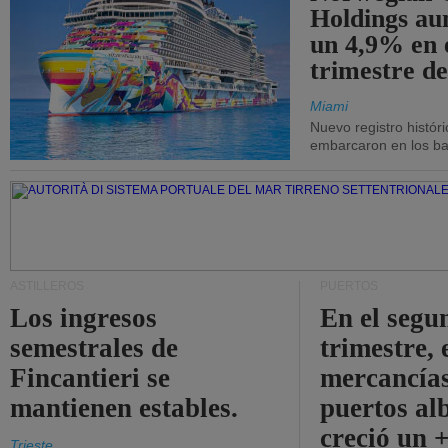
Holdings a
un 4,9% en 
trimestre de
Miami
Nuevo registro histór
embarcaron en los bar
ASTILLEROS
PUERTOS
Los ingresos
En el segu
semestrales de
trimestre, 
Fincantieri se
mercancías
mantienen estables.
puertos al
creció un 
Trieste