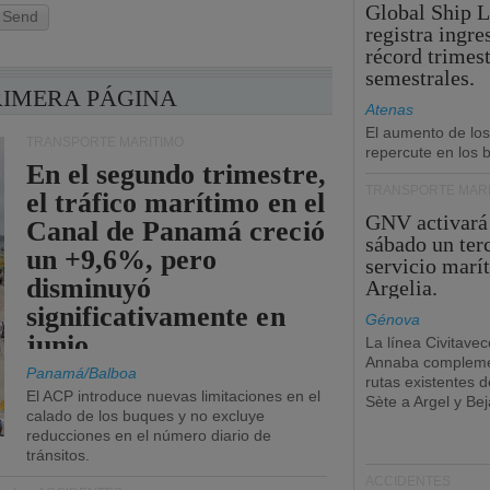
Global Ship 
Send
registra ingre
récord trimest
semestrales.
RIMERA PÁGINA
Atenas
El aumento de los
TRANSPORTE MARÍTIMO
repercute en los b
En el segundo trimestre,
TRANSPORTE MARÍ
el tráfico marítimo en el
GNV activará
Canal de Panamá creció
sábado un ter
un +9,6%, pero
servicio marí
disminuyó
Argelia.
significativamente en
Génova
junio.
La línea Civitavec
Annaba compleme
Panamá/Balboa
rutas existentes 
El ACP introduce nuevas limitaciones en el
Sète a Argel y Bej
calado de los buques y no excluye
reducciones en el número diario de
tránsitos.
ACCIDENTES