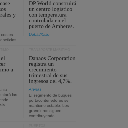
Lease
DP World construirá
sos
un centro logístico
rales y
con temperatura
controlada en el
puerto de Amberes.
Dubái/Kallo
 costes
eneficios.
TIMO
TRANSPORTE MARÍTIMO
 el
Danaos Corporation
cer
registra un
timo a
crecimiento
trimestral de sus
ingresos del 4,7%.
Atenas
chia-
ntará las
El segmento de buques
desde
portacontenedores se
aia.
mantiene estable. Los
graneleros siguen
contribuyendo.
PUERTOS