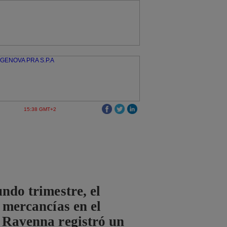
15:38 GMT+2
undo trimestre, el
e mercancías en el
 Ravenna registró un