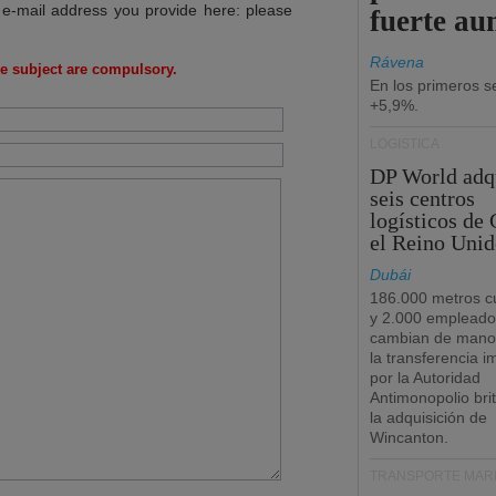
 e-mail address you provide here: please
fuerte au
Rávena
e subject are compulsory.
En los primeros s
+5,9%.
LOGÍSTICA
DP World adq
seis centros
logísticos de
el Reino Unid
Dubái
186.000 metros c
y 2.000 empleado
cambian de manos
la transferencia 
por la Autoridad
Antimonopolio bri
la adquisición de
Wincanton.
TRANSPORTE MARÍ