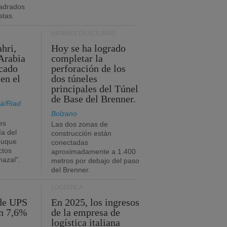
adrados
stas.
INFRAESTRUCTURAS
hri,
Hoy se ha logrado
Arabia
completar la
acado
perforación de los
 en el
dos túneles
principales del Túnel
de Base del Brenner.
á/Riad
Bolzano
es
Las dos zonas de
ía del
construcción están
buque
conectadas
ctos
aproximadamente a 1.400
azal".
metros por debajo del paso
del Brenner.
LOGÍSTICA
 de UPS
En 2025, los ingresos
n 7,6%
de la empresa de
logística italiana