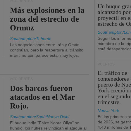
ACCIDENTES
Un buque gra
Más explosiones en la
alcanzado por
zona del estrecho de
proyectil en e
estrecho de 
Ormuz
Southampton/Lon
Según los informe
Southampton/Teherán
miembro de la tri
Las negociaciones entre Irán y Omán
está desaparecid
continúan, pero la reapertura al tránsito
marítimo aún parece estar muy lejos.
PUERTOS
El tráfico de
contenedores 
ACCIDENTES
puerto de Nu
Dos barcos fueron
York creció u
atacados en el Mar
en el segundo
trimestre.
Rojo.
Nueva York
Southampton/Saná/Nueva Delhi
En los primeros s
de 2026, se gesti
El buque indio "Faize Noore Oliya" se
4,43 millones de
hundió, los hutíes reivindican el ataque al