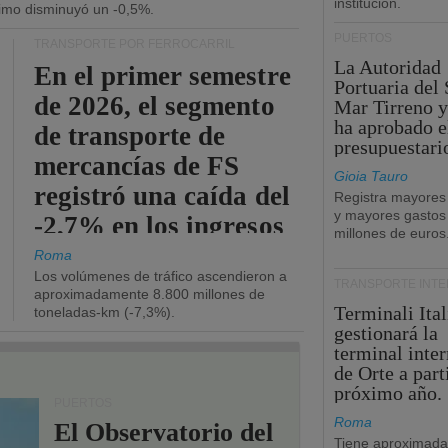
institución.
ítimo disminuyó un -0,5%.
PUERTOS
TRANSPORTE POR FERROCARRIL
La Autoridad
En el primer semestre
Portuaria del 
de 2026, el segmento
Mar Tirreno y
ha aprobado e
de transporte de
presupuestari
mercancías de FS
Gioia Tauro
registró una caída del
Registra mayores
y mayores gastos
-2,7% en los ingresos
millones de euros
operativos.
Roma
Los volúmenes de tráfico ascendieron a
TRANSPORTE INT
aproximadamente 8.800 millones de
Terminali Ital
toneladas-km (-7,3%).
gestionará la
terminal inte
de Orte a part
próximo año.
PUERTOS
Roma
El Observatorio del
Tiene aproximad