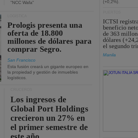
(+0,2%).
"NCC Wafa"
PUERTOS
LOGÍSTICA
ICTSI registr
Prologis presenta una
beneficio net
oferta de 18.800
de 363 millon
dólares (+24,
millones de dólares para
el segundo tr
comprar Segro.
Manila
San Francisco
Esta fusión creará un gigante europeo en
la propiedad y gestión de inmuebles
logísticos.
CRUCEROS
Los ingresos de
Global Port Holdings
crecieron un 27% en
el primer semestre de
este año.