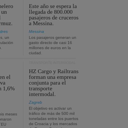
nelero
Este año se espera la
 un
llegada de 800.000
l
pasajeros de cruceros
Ormuz.
a Messina.
dres
Messina
s, un
Los pasajeros generan un
pulación
gasto directo de casi 16
o.
millones de euros en la
ciudad.
TRANSPORTE INTERMODAL
HZ Cargo y Railtrans
en el
forman una empresa
eva
conjunta para el
n 1,6%
transporte
intermodal.
Zagreb
El objetivo es activar un
tráfico de más de 500 mil
eis meses
toneladas entre los puertos
onaron
de Croacia y los mercados
 TEU