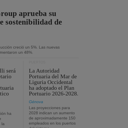
Group aprueba su
e sostenibilidad de
oducción creció un 5%. Las nuevas
umentaron un 48%.
PUERTOS
li será
La Autoridad
tario
Portuaria del Mar de
Liguria Occidental
tuaria
ha adoptado el Plan
tico
Portuario 2026-2028.
Génova
Las proyecciones para
2028 indican un aumento
ión ha
de aproximadamente 150
e
empleados en los puertos
 la