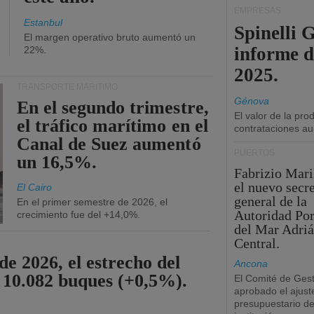
EMPRESAS
Estanbul
Spinelli 
El margen operativo bruto aumentó un
informe d
22%.
2025.
TRANSPORTE MARÍTIMO
Génova
En el segundo trimestre,
El valor de la pr
el tráfico marítimo en el
contrataciones a
Canal de Suez aumentó
PUERTOS
un 16,5%.
Fabrizio Maril
el nuevo secre
El Cairo
general de la
En el primer semestre de 2026, el
Autoridad Por
crecimiento fue del +14,0%.
del Mar Adriá
Central.
de 2026, el estrecho del
Ancona
 10.082 buques (+0,5%).
El Comité de Gest
aprobado el ajust
presupuestario de