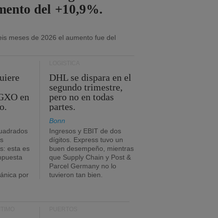
mento del +10,9%.
eis meses de 2026 el aumento fue del
LOGÍSTICA
uiere
DHL se dispara en el
segundo trimestre,
 GXO en
pero no en todas
o.
partes.
Bonn
uadrados
Ingresos y EBIT de dos
s
dígitos. Express tuvo un
: esta es
buen desempeño, mientras
impuesta
que Supply Chain y Post &
Parcel Germany no lo
tánica por
tuvieron tan bien.
TIMO
PUERTOS