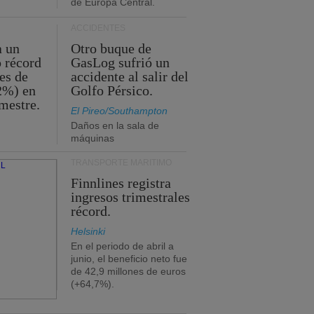
de Europa Central.
ACCIDENTES
a un
Otro buque de
o récord
GasLog sufrió un
es de
accidente al salir del
2%) en
Golfo Pérsico.
imestre.
El Pireo/Southampton
Daños en la sala de
máquinas
TRANSPORTE MARÍTIMO
Finnlines registra
ingresos trimestrales
récord.
Helsinki
En el periodo de abril a
junio, el beneficio neto fue
de 42,9 millones de euros
(+64,7%).