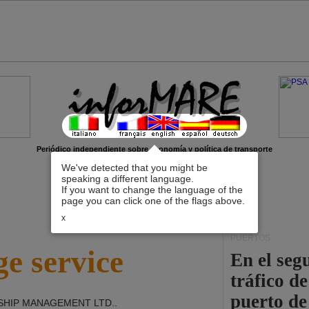
Periódico independiente sobre economía y política de transporte
We've detected that you might be
speaking a different language.
If you want to change the language of the
page you can click one of the flags above.
x
PUERTOS
e service
En el seg
tráfico d
puerto de
SHIP MANAGEMENT LTD.
.