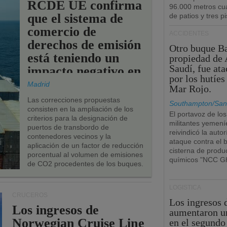
RCDE UE confirma
96.000 metros cu
que el sistema de
de patios y tres pi
comercio de
ACCIDENTES
derechos de emisión
Otro buque Ba
está teniendo un
propiedad de 
Saudí, fue at
impacto negativo en
por los hutíes
los puertos de la
Madrid
Mar Rojo.
UE.
Las correcciones propuestas
Southampton/San
consisten en la ampliación de los
El portavoz de los
criterios para la designación de
militantes yemení
puertos de transbordo de
reivindicó la autor
contenedores vecinos y la
ataque contra el 
aplicación de un factor de reducción
cisterna de produ
porcentual al volumen de emisiones
químicos "NCC Gh
de CO2 procedentes de los buques.
LOGÍSTICA
CRUCEROS
Los ingresos
Los ingresos de
aumentaron u
Norwegian Cruise Line
en el segundo