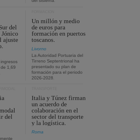
del sistema.
FORMACIÓN
Un millón y medio
Sur del
de euros para
 Jónico
formación en puertos
l ajuste
toscanos.
o.
Livorno
La Autoridad Portuaria del
Tirreno Septentrional ha
 ingresos
presentado su plan de
 de 1,69
formación para el periodo
.
2026-2028.
ERMODAL
TRANSPORTE
ia
Italia y Túnez firman
un acuerdo de
rmodal
colaboración en el
ir del
sector del transporte
y la logística.
Roma
amente