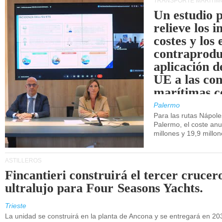
TRANSPORTE MARÍTIM
Un estudio 
relieve los 
costes y los 
contraprodu
aplicación 
UE a las co
marítimas co
de Sicilia.
Palermo
Para las rutas Nápol
Palermo, el coste anu
millones y 19,9 millo
ASTILLEROS
Fincantieri construirá el tercer crucer
ultralujo para Four Seasons Yachts.
Trieste
La unidad se construirá en la planta de Ancona y se entregará en 20