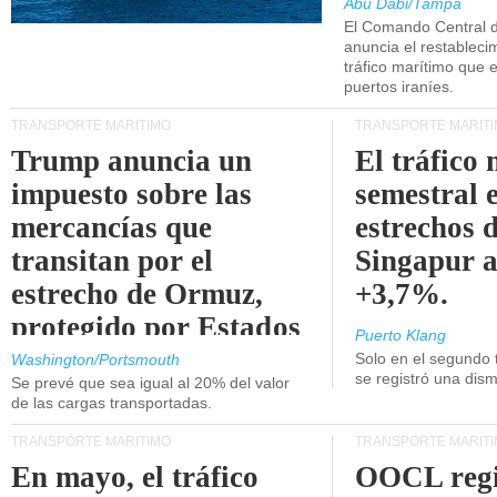
Abu Dabi/Tampa
El Comando Central 
anuncia el restableci
tráfico marítimo que e
puertos iraníes.
TRANSPORTE MARÍTIMO
TRANSPORTE MARÍT
Trump anuncia un
El tráfico
impuesto sobre las
semestral e
mercancías que
estrechos 
transitan por el
Singapur 
estrecho de Ormuz,
+3,7%.
protegido por Estados
Puerto Klang
Unidos.
Solo en el segundo 
Washington/Portsmouth
se registró una dism
Se prevé que sea igual al 20% del valor
de las cargas transportadas.
TRANSPORTE MARÍTIMO
TRANSPORTE MARÍT
En mayo, el tráfico
OOCL regi