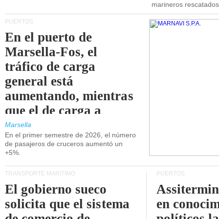
marineros rescatados
PUERTOS
En el puerto de
Marsella-Fos, el
tráfico de carga
general está
aumentando, mientras
que el de carga a
granel está
Marsella
En el primer semestre de 2026, el número
disminuyendo.
de pasajeros de cruceros aumentó un
+5%.
TRANSPORTE MARÍTIMO
PUERTOS
El gobierno sueco
Assitermin
solicita que el sistema
en conocim
de comercio de
políticos l