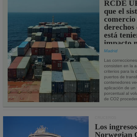
RCDE UE
que el si
comercio
derechos 
está teni
impacto n
los puerto
Madrid
UE.
Las correccione
consisten en la a
criterios para la
puertos de trans
contenedores vec
aplicación de un
porcentual al vo
de CO2 proceden
CRUCEROS
Los ingresos
Norwegian C