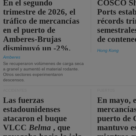
En el segundo
COSCO Sh
trimestre de 2026, el
Ports esta
tráfico de mercancías
récords tr
en el puerto de
semestrales
Amberes-Brujas
de contene
disminuyó un -2%.
Hong Kong
Amberes
Se recuperaron volúmenes de carga seca
a granel y aumentó el material rodante.
Otros sectores experimentaron
descensos.
ACCIDENTES
PUERTOS
Las fuerzas
En mayo, e
estadounidenses
mercancías
atacaron el buque
puerto de 
VLCC
Belma
, que
mantuvo es