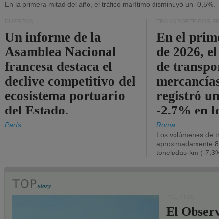
En la primera mitad del año, el tráfico marítimo disminuyó un -0,5%.
PUERTOS
TRANSPORTE POR F
Un informe de la
En el prim
Asamblea Nacional
de 2026, e
francesa destaca el
de transpo
declive competitivo del
mercancía
ecosistema portuario
registró un
del Estado.
-2,7% en l
operativos
París
Roma
Los volúmenes de tr
aproximadamente 8.
toneladas-km (-7,3%
PUERTOS
El Observ