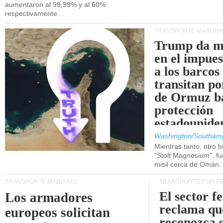
aumentaron al 99,99% y al 60%
respectivamente.
TRANSPORTE MARÍTIM
Trump da m
en el impue
a los barcos
transitan po
de Ormuz b
protección
estadounide
Washington/Southam
Mientras tanto, otro b
"Stolt Magnesium", f
misil cerca de Omán.
TRANSPORTE MARÍTIMO
TRANSPORTE POR F
El sector f
Los armadores
reclama qu
europeos solicitan
reconozca 