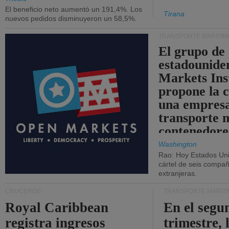
El beneficio neto aumentó un 191,4%. Los
Tirana
nuevos pedidos disminuyeron un 58,5%.
TRANSPORTE MARÍTIM
El grupo de
estadounide
Markets Ins
propone la 
una empresa
transporte 
contenedore
Washington
Rao: Hoy Estados Un
cártel de seis compañ
extranjeras.
CRUCEROS
TRANSPORTE MARÍT
Royal Caribbean
En el segu
registra ingresos
trimestre, 