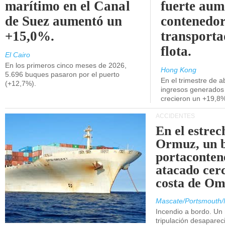
marítimo en el Canal
fuerte aum
de Suez aumentó un
contenedor
+15,0%.
transporta
flota.
El Cairo
En los primeros cinco meses de 2026,
Hong Kong
5.696 buques pasaron por el puerto
En el trimestre de abr
(+12,7%).
ingresos generados 
crecieron un +19,8
ACCIDENTES
En el estrec
Ormuz, un 
portaconten
atacado cerc
costa de Om
Mascate/Portsmouth/
Incendio a bordo. Un
tripulación desaparec