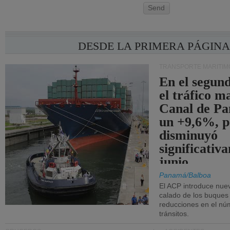
Send
DESDE LA PRIMERA PÁGIN
TRANSPORTE MARÍTIM
En el segund
el tráfico m
Canal de Pa
un +9,6%, p
disminuyó
significativ
junio.
Panamá/Balboa
El ACP introduce nuev
calado de los buques
reducciones en el nú
tránsitos.