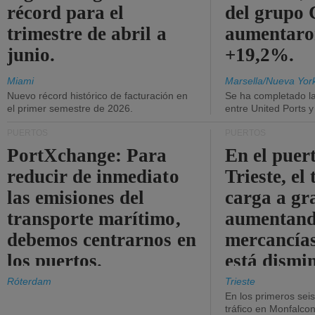
récord para el
del grup
trimestre de abril a
aumentaro
junio.
+19,2%.
Miami
Marsella/Nueva Yor
Nuevo récord histórico de facturación en
Se ha completado l
el primer semestre de 2026.
entre United Ports 
PUERTOS
PUERTOS
PortXchange: Para
En el puer
reducir de inmediato
Trieste, el 
las emisiones del
carga a gr
transporte marítimo,
aumentando
debemos centrarnos en
mercancías
los puertos.
está dismi
Róterdam
Trieste
En los primeros sei
tráfico en Monfalco