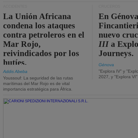
ACCIDENTES
CRUCEROS
La Unión Africana
En Génova
condena los ataques
Fincantieri
contra petroleros en el
nuevo cru
Mar Rojo,
III
a Expl
reivindicados por los
Journeys.
hutíes.
Génova
"Explora IV" y "Expl
Addis Abeba
2027, y "Explora VI
Youssouf: La seguridad de las rutas
marítimas del Mar Rojo es de vital
importancia estratégica para África.