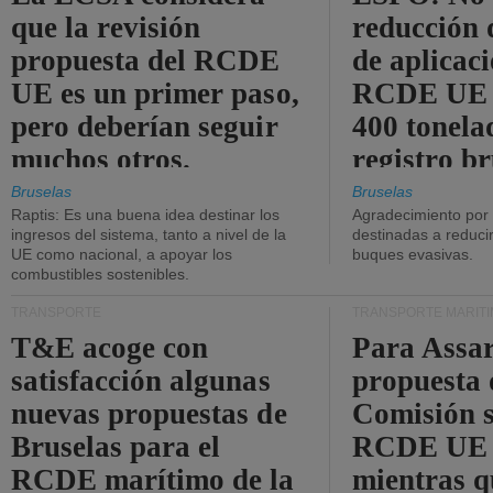
que la revisión
reducción 
propuesta del RCDE
de aplicaci
UE es un primer paso,
RCDE UE d
pero deberían seguir
400 tonela
muchos otros.
registro br
Bruselas
Bruselas
Raptis: Es una buena idea destinar los
Agradecimiento por
ingresos del sistema, tanto a nivel de la
destinadas a reducir
UE como nacional, a apoyar los
buques evasivas.
combustibles sostenibles.
TRANSPORTE
TRANSPORTE MARÍT
T&E acoge con
Para Assar
satisfacción algunas
propuesta 
nuevas propuestas de
Comisión s
Bruselas para el
RCDE UE e
RCDE marítimo de la
mientras q