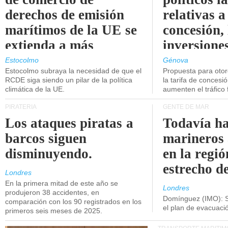
derechos de emisión
relativas a
marítimos de la UE se
concesión, 
extienda a más
inversiones
buques.
intermodal
Estocolmo
Génova
Estocolmo subraya la necesidad de que el
Propuesta para oto
RCDE siga siendo un pilar de la política
la tarifa de concesi
climática de la UE.
aumenten el tráfico f
PIRATERÍA
GENTE DE MAR
Los ataques piratas a
Todavía ha
barcos siguen
marineros
disminuyendo.
en la regió
estrecho d
Londres
En la primera mitad de este año se
Londres
produjeron 38 accidentes, en
Domínguez (IMO): S
comparación con los 90 registrados en los
el plan de evacuac
primeros seis meses de 2025.