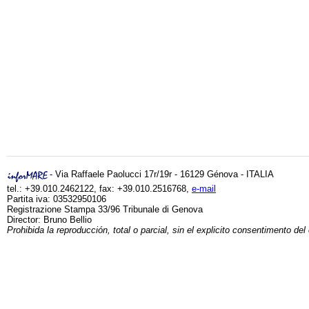
- Via Raffaele Paolucci 17r/19r - 16129 Génova - ITALIA
tel.: +39.010.2462122, fax: +39.010.2516768,
e-mail
Partita iva: 03532950106
Registrazione Stampa 33/96 Tribunale di Genova
Director: Bruno Bellio
Prohibida la reproducción, total o parcial, sin el explicito consentimento del 