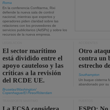
Roma
En la conferencia Confitarma, Rixi
defiende la nueva sala de control
nacional, mientras que expertos y
operadores piden claridad sobre las
relaciones con los proveedores de
servicios publicitarios (AdSPs) y sobre los
recursos de la nueva empresa.
LEGISLACIÓN
ACCIDENTES
El sector marítimo
Otro ataq
está dividido entre el
contra un 
apoyo cauteloso y las
estrecho d
críticas a la revisión
Southampton
del RCDE UE.
Un buque cisterna f
abandonado por su t
Bruselas/Washington/
Copenhague/El Pireo/Róterdam
TRANSPORTE MARÍTIMO
PUERTOS
La ECSA considera
ESPO: No 