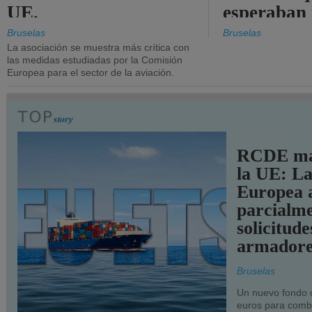
UE.
esperaban
más audac
Bruselas
Bruselas
La asociación se muestra más crítica con
las medidas estudiadas por la Comisión
Europea para el sector de la aviación.
TRANSPORTE
RCDE ma
la UE: L
Europea 
parcialme
solicitude
armadore
Bruselas
Un nuevo fondo 
euros para combu