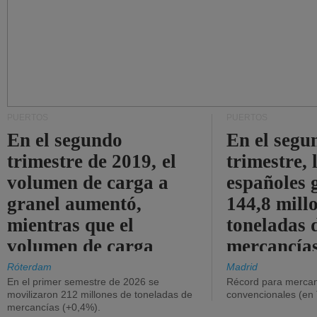
PUERTOS
PUERTOS
En el segundo
En el segu
trimestre de 2019, el
trimestre, 
volumen de carga a
españoles 
granel aumentó,
144,8 mill
mientras que el
toneladas 
volumen de carga
mercancías
general disminuyó.
Róterdam
Madrid
En el primer semestre de 2026 se
Récord para mercan
movilizaron 212 millones de toneladas de
convencionales (en
mercancías (+0,4%).