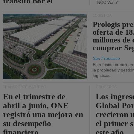
tránsito por el
"NCC Wafa"
estrecho de Ormuz.
LOGÍSTICA
Prologis pr
oferta de 18
millones de 
comprar Se
San Francisco
Esta fusión creará u
la propiedad y gestió
logísticos.
TRANSPORTE MARÍTIMO
CRUCEROS
En el trimestre de
Los ingres
abril a junio, ONE
Global Por
registró una mejora en
crecieron 
su desempeño
el primer 
financiero.
este año.