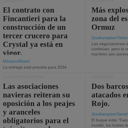
CRUCEROS
ACCIDENTES
El contrato con
Más explos
Fincantieri para la
zona del e
construcción de un
Ormuz
tercer crucero para
Southampton/Teher
Crystal ya está en
Las negociaciones 
continúan, pero la r
vigor.
marítimo aún parece
Mónaco/Miami
La entrega está prevista para 2034.
TRANSPORTE MARÍTIMO
ACCIDENTES
Las asociaciones
Dos barcos
navieras reiteran su
atacados e
oposición a los peajes
Rojo.
y aranceles
Southampton/Saná/
obligatorios para el
El buque indio "Fai
hundió, los hutíes re