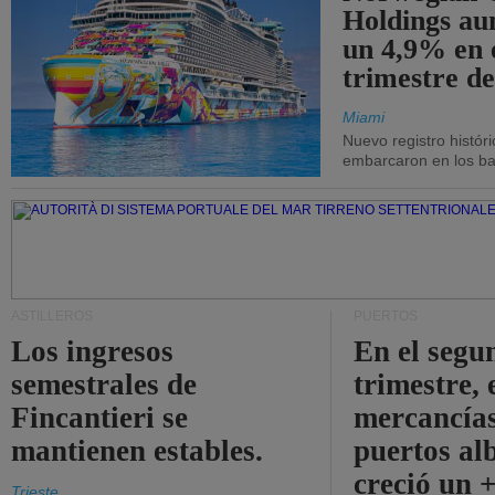
Holdings a
un 4,9% en 
trimestre de
Miami
Nuevo registro histór
embarcaron en los bar
ASTILLEROS
PUERTOS
Los ingresos
En el segu
semestrales de
trimestre, 
Fincantieri se
mercancías
mantienen estables.
puertos al
creció un 
Trieste