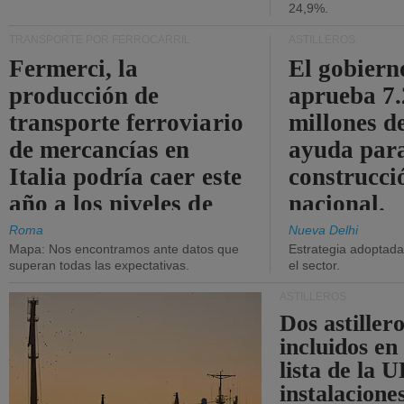
24,9%.
TRANSPORTE POR FERROCARRIL
ASTILLEROS
Fermerci, la
El gobiern
producción de
aprueba 7
transporte ferroviario
millones d
de mercancías en
ayuda para
Italia podría caer este
construcci
año a los niveles de
nacional.
2015.
Roma
Nueva Delhi
Mapa: Nos encontramos ante datos que
Estrategia adoptada 
superan todas las expectativas.
el sector.
ASTILLEROS
Dos astillero
incluidos en
lista de la 
instalacione