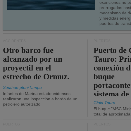
exenciones no p
prorrogadas has
mecanismo de de
y medidas enérgi
puertos de trans
ACCIDENTES
PUERTOS
Otro barco fue
Puerto de 
alcanzado por un
Tauro: Pr
proyectil en el
conexión d
estrecho de Ormuz.
buque
portaconte
Southampton/Tampa
sistema de
Infantes de Marina estadounidenses
realizaron una inspección a bordo de un
la red eléc
Gioia Tauro
petrolero autorizado.
El buque "MSC Mirja
total de aproximad
PUERTOS
PUERTOS