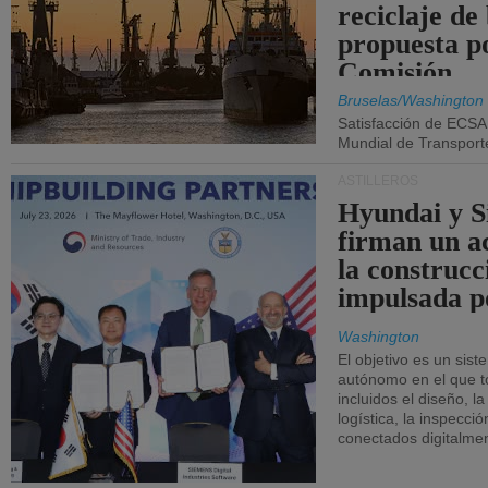
reciclaje de
propuesta p
Comisión.
Bruselas/Washington
Satisfacción de ECSA
Mundial de Transport
ASTILLEROS
Hyundai y 
firman un a
la construcc
impulsada p
Washington
El objetivo es un sist
autónomo en el que t
incluidos el diseño, la
logística, la inspecci
conectados digitalme