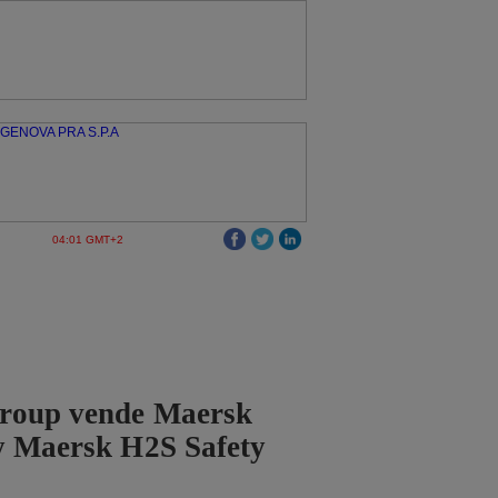
04:01 GMT+2
roup vende Maersk
y Maersk H2S Safety