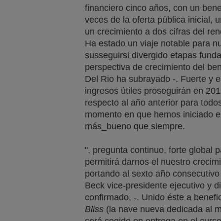
financiero cinco años, con un ben
veces de la oferta pública inicial
un crecimiento a dos cifras del ren
Ha estado un viaje notable para n
susseguirsi divergido etapas fund
perspectiva de crecimiento del be
Del Rio ha subrayado -. Fuerte y 
ingresos útiles proseguirán en 20
respecto al año anterior para todos
momento en que hemos iniciado el
más_bueno que siempre.
", pregunta continuo, forte global 
permitirá darnos el nuestro crecimie
portando al sexto año consecutivo 
Beck vice-presidente ejecutivo y d
confirmado, -. Unido éste a benefi
Bliss
(la nave nueva dedicada al me