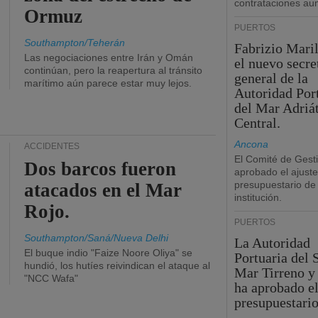
contrataciones a
Ormuz
PUERTOS
Southampton/Teherán
Fabrizio Maril
Las negociaciones entre Irán y Omán
el nuevo secre
continúan, pero la reapertura al tránsito
general de la
marítimo aún parece estar muy lejos.
Autoridad Por
del Mar Adriá
Central.
Ancona
ACCIDENTES
El Comité de Gest
Dos barcos fueron
aprobado el ajuste
presupuestario de 
atacados en el Mar
institución.
Rojo.
PUERTOS
Southampton/Saná/Nueva Delhi
La Autoridad
El buque indio "Faize Noore Oliya" se
Portuaria del 
hundió, los hutíes reivindican el ataque al
Mar Tirreno y
"NCC Wafa"
ha aprobado el
presupuestario