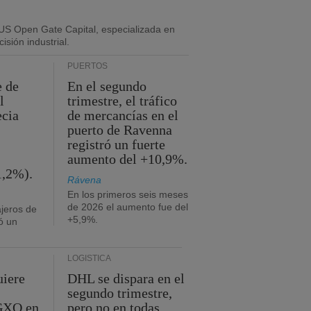
US Open Gate Capital, especializada en
isión industrial.
PUERTOS
e de
En el segundo
l
trimestre, el tráfico
ecia
de mercancías en el
puerto de Ravenna
registró un fuerte
aumento del +10,9%.
1,2%).
Rávena
En los primeros seis meses
de 2026 el aumento fue del
jeros de
+5,9%.
ó un
LOGÍSTICA
uiere
DHL se dispara en el
segundo trimestre,
 GXO en
pero no en todas