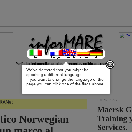
x
Periódico independiente sobre economía y política de transporte
We've detected that you might be
speaking a different language.
If you want to change the language of the
page you can click one of the flags above.
EMPRESAS
Maersk G
stico Norwegian
Training 
Services.
 un marco al