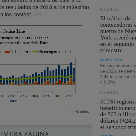
 del tercero trimestre de este año,
 los resultados de 2018 a los m3aximo
PUERTOS
a los costes".
El tráfico de
contenedores e
puerto de Nue
York creció u
en el segundo
trimestre.
Nueva York
En los primeros s
de 2026, se gesti
4,43 millones de 
(+0,2%).
PUERTOS
ICTSI registra
beneficio neto
›››
Archivo
de 363 millon
dólares (+24,
el segundo tri
RIMERA PÁGINA