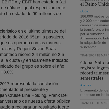
r. EBITDA y EBIT han estado a 311
el Reino Unid
s de dólares igual respectivamente
Dubái
eto ha estado de 99 millones de
186.000 metros c
y 2.000 empleado
cambian de manos
la transferencia i
ieristico en el último trimestre del
por la Autoridad
eríodo de 2016 651mila pasajero,
Antimonopolio brit
que es operado con las marcas
la adquisición de
Wincanton.
Cruises y Regent Seven Seas
 montado récord 2,4 millón no 2,5
TRANSPORTE MARÍ
a la cuota (y erradamente indicado
Global Ship L
municado del grupo es sobre el año
registra ingre
e +3.0%.
récord trimest
semestrales.
 2017 representa la conclusión
Atenas
comentado el presidente y
El aumento de los
repercute en los b
ian Cruise Line Holding, Frank Del
aniversario de nuestra oferta pública
TRANSPORTE MARÍ
nuado a registrar un resultado fuerte