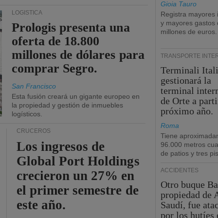
Gioia Tauro
LOGÍSTICA
Registra mayores 
y mayores gastos 
Prologis presenta una
millones de euros.
oferta de 18.800
millones de dólares para
TRANSPORTE INTE
comprar Segro.
Terminali Ital
gestionará la
San Francisco
terminal inte
Esta fusión creará un gigante europeo en
de Orte a parti
la propiedad y gestión de inmuebles
próximo año.
logísticos.
Roma
CRUCEROS
Tiene aproximada
Los ingresos de
96.000 metros cu
de patios y tres pi
Global Port Holdings
ACCIDENTES
crecieron un 27% en
Otro buque Ba
el primer semestre de
propiedad de 
este año.
Saudí, fue ata
por los hutíes 