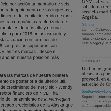
GNV activará 
eficio por acción aumentado de seis
sábado un terc
, una raddoppiamento de los ingresos y
servicio marí
dimiento del capital invertido de más.
Argelia.
uestra compañía, caracterizada de
Génova
amentales de más allá y de una
La línea Civitavec
neficio para 2018 entusiasmante y -
Annaba complemen
rutas existentes d
esta actuación en términos de
Sète a Argel y Beja
18 con precios superiores con
 y las tres marcas", desde el
 año en nuestra posición más
ACCIDENTES
Un buque gran
alcanzado por
para las marcas de nuestra billetera
proyectil en el
nto de posterior a de ulterior útil,
estrecho de O
de crecimiento del net yield - Wendy
Southampton/Lon
irector financiero de NCLH ha
Según los informe
cio del lanzamiento de
la Norwegian
miembro de la trip
rcado crocieristico de la Alaska que
está desaparecido