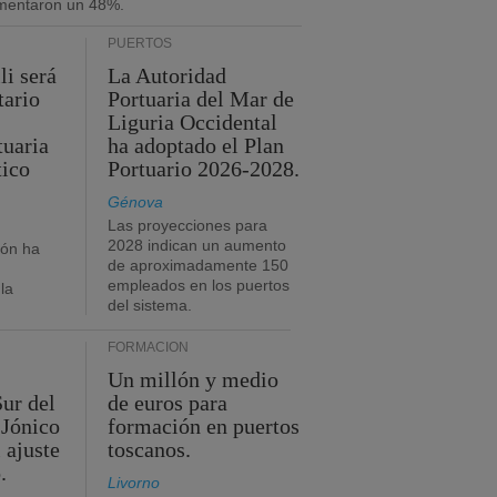
umentaron un 48%.
PUERTOS
li será
La Autoridad
tario
Portuaria del Mar de
Liguria Occidental
tuaria
ha adoptado el Plan
tico
Portuario 2026-2028.
Génova
Las proyecciones para
2028 indican un aumento
ión ha
de aproximadamente 150
empleados en los puertos
la
del sistema.
FORMACIÓN
Un millón y medio
Sur del
de euros para
 Jónico
formación en puertos
 ajuste
toscanos.
.
Livorno