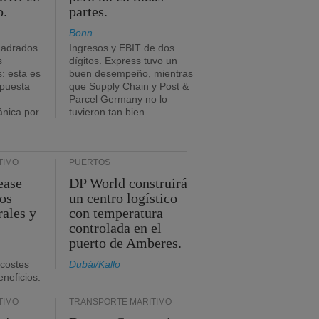
o.
partes.
Bonn
uadrados
Ingresos y EBIT de dos
s
dígitos. Express tuvo un
: esta es
buen desempeño, mientras
mpuesta
que Supply Chain y Post &
Parcel Germany no lo
ánica por
tuvieron tan bien.
TIMO
PUERTOS
ease
DP World construirá
sos
un centro logístico
rales y
con temperatura
controlada en el
puerto de Amberes.
 costes
Dubái/Kallo
eneficios.
TIMO
TRANSPORTE MARÍTIMO