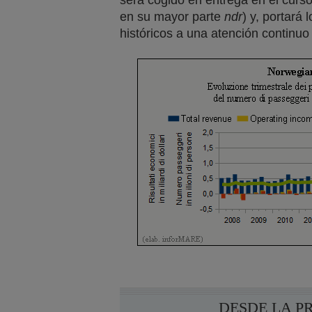
será cogido en entrega en el curso
en su mayor parte
ndr
) y, portará
históricos a una atención continuo 
DESDE LA P