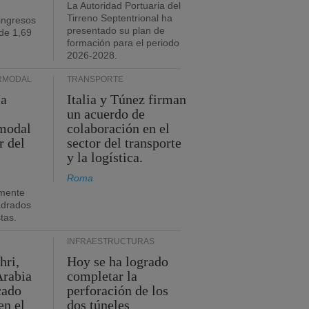
La Autoridad Portuaria del
Tirreno Septentrional ha
ingresos
presentado su plan de
de 1,69
formación para el periodo
2026-2028.
RMODAL
TRANSPORTE
ia
Italia y Túnez firman
un acuerdo de
rmodal
colaboración en el
r del
sector del transporte
y la logística.
Roma
mente
adrados
stas.
INFRAESTRUCTURAS
hri,
Hoy se ha logrado
Arabia
completar la
cado
perforación de los
en el
dos túneles