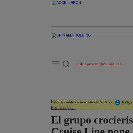
08 de agosto de 2026 - Año XXX
Página traducida automáticamente por
Noticia original
El grupo crocieri
Cruise Line pone