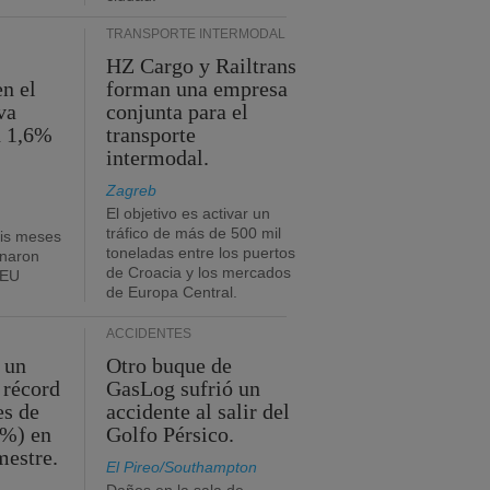
TRANSPORTE INTERMODAL
HZ Cargo y Railtrans
n el
forman una empresa
va
conjunta para el
n 1,6%
transporte
intermodal.
Zagreb
El objetivo es activar un
tráfico de más de 500 mil
eis meses
toneladas entre los puertos
onaron
de Croacia y los mercados
TEU
de Europa Central.
ACCIDENTES
 un
Otro buque de
 récord
GasLog sufrió un
es de
accidente al salir del
2%) en
Golfo Pérsico.
mestre.
El Pireo/Southampton