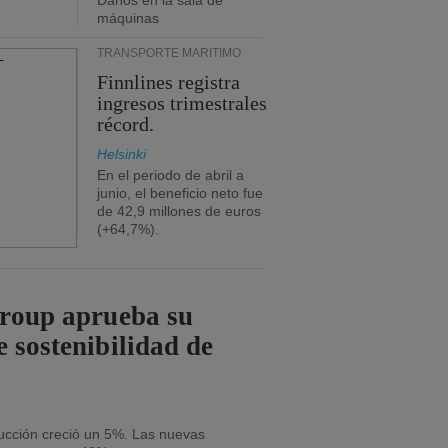
Daños en la sala de
máquinas
TRANSPORTE MARÍTIMO
Finnlines registra
ingresos trimestrales
récord.
Helsinki
En el periodo de abril a
junio, el beneficio neto fue
de 42,9 millones de euros
(+64,7%).
Group aprueba su
e sostenibilidad de
ducción creció un 5%. Las nuevas