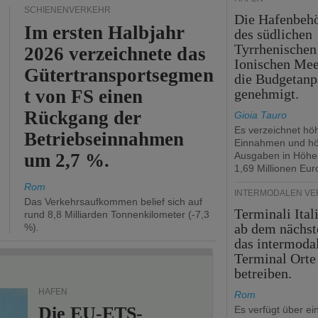
SCHIENENVERKEHR
Die Hafenbeh
Im ersten Halbjahr
des südlichen
Tyrrhenischen
2026 verzeichnete das
Ionischen Mee
Gütertransportsegmen
die Budgetanp
t von FS einen
genehmigt.
Rückgang der
Gioia Tauro
Es verzeichnet hö
Betriebseinnahmen
Einnahmen und h
um 2,7 %.
Ausgaben in Höhe
1,69 Millionen Eur
Rom
INTERMODALEN V
Das Verkehrsaufkommen belief sich auf
Terminali Ital
rund 8,8 Milliarden Tonnenkilometer (-7,3
ab dem nächst
%).
das intermoda
Terminal Orte
betreiben.
HÄFEN
Rom
Die EU-ETS-
Es verfügt über ei