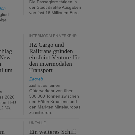
Die Passagiere tätigen in
der Stadt direkte Ausgaben
don
von fast 16 Millionen Euro.
glied
olge
INTERMODALEN VERKEHR
HZ Cargo und
chlag
Railtrans gründen
 New
ein Joint Venture für
m
den intermodalen
al um
Transport
Zagreb
Ziel ist es, einen
Güterverkehr von über
hs
500.000 Tonnen zwischen
es 2026
den Häfen Kroatiens und
onen TEU
den Märkten Mitteleuropas
,2 %).
zu initiieren.
UNFÄLLE
im
Ein weiteres Schiff