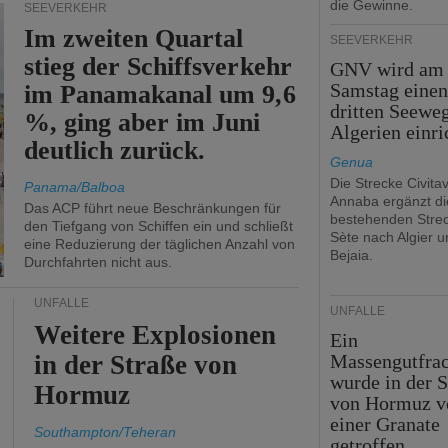
die Gewinne.
SEEVERKEHR
Im zweiten Quartal
SEEVERKEHR
stieg der Schiffsverkehr
GNV wird am
Samstag eine
im Panamakanal um 9,6
dritten Seewe
%, ging aber im Juni
Algerien einri
deutlich zurück.
Genua
Die Strecke Civita
Panama/Balboa
Annaba ergänzt di
Das ACP führt neue Beschränkungen für
bestehenden Stre
den Tiefgang von Schiffen ein und schließt
Sète nach Algier u
eine Reduzierung der täglichen Anzahl von
Bejaia.
Durchfahrten nicht aus.
UNFÄLLE
UNFÄLLE
Weitere Explosionen
Ein
in der Straße von
Massengutfrac
wurde in der S
Hormuz
von Hormuz v
einer Granate
Southampton/Teheran
getroffen.