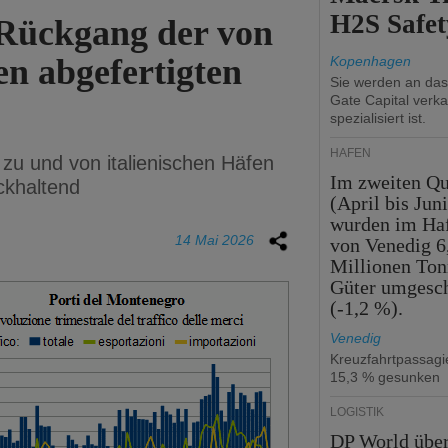
H2S Safet
 Rückgang der von
n abgefertigten
Kopenhagen
Sie werden an da
Gate Capital verka
spezialisiert ist.
HÄFEN
zu und von italienischen Häfen
Im zweiten Qu
ckhaltend
(April bis Juni
wurden im Ha
14 Mai 2026
von Venedig 6
Millionen To
Güter umgesc
(-1,2 %).
Venedig
Kreuzfahrtpassag
15,3 % gesunken
LOGISTIK
DP World übe