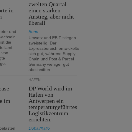
zweiten Quartal
rte in
einen starken
n
Anstieg, aber nicht
überall
eter und
Bonn
 wechseln
Umsatz und EBIT stiegen
ist die
zweistellig. Der
tellamt
Expressbereich entwickelte
e von
sich gut, während Supply
gte
Chain und Post & Parcel
ge.
Germany weniger gut
abschnitten.
HÄFEN
ease
DP World wird im
Hafen von
e im
Antwerpen ein
temperaturgeführtes
Logistikzentrum
errichten.
belasten
Dubai/Kallo