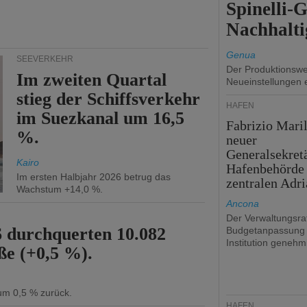
Spinelli-
Nachhalti
Genua
SEEVERKEHR
Der Produktionswer
Im zweiten Quartal
Neueinstellungen 
stieg der Schiffsverkehr
HÄFEN
im Suezkanal um 16,5
Fabrizio Maril
%.
neuer
Generalsekret
Kairo
Hafenbehörde
Im ersten Halbjahr 2026 betrug das
zentralen Adri
Wachstum +14,0 %.
Ancona
Der Verwaltungsrat
6 durchquerten 10.082
Budgetanpassung 
Institution genehmi
ße (+0,5 %).
 um 0,5 % zurück.
HÄFEN