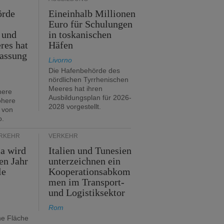
örde
Eineinhalb Millionen
Euro für Schulungen
 und
in toskanischen
res hat
Häfen
assung
Livorno
Die Hafenbehörde des
nördlichen Tyrrhenischen
Meeres hat ihren
here
Ausbildungsplan für 2026-
öhere
2028 vorgestellt.
 von
o.
ERKEHR
VERKEHR
ia wird
Italien und Tunesien
en Jahr
unterzeichnen ein
le
Kooperationsabkom
men im Transport-
und Logistiksektor
Rom
ne Fläche