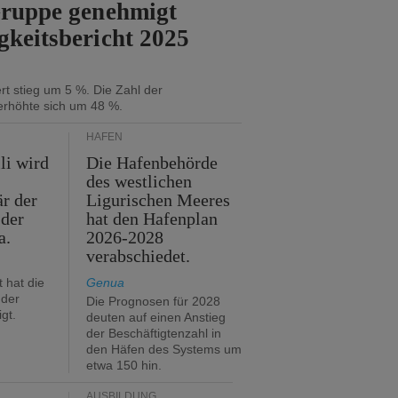
Gruppe genehmigt
gkeitsbericht 2025
t stieg um 5 %. Die Zahl der
erhöhte sich um 48 %.
HÄFEN
li wird
Die Hafenbehörde
des westlichen
är der
Ligurischen Meeres
 der
hat den Hafenplan
a.
2026-2028
verabschiedet.
 hat die
Genua
der
Die Prognosen für 2028
gt.
deuten auf einen Anstieg
der Beschäftigtenzahl in
den Häfen des Systems um
etwa 150 hin.
AUSBILDUNG