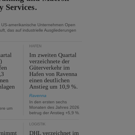
y Services.
s US-amerikanische Unternehmen Open
uft, das auf industrielle Ausgliederungen
HÄFEN
artal
Im zweiten Quartal
)
verzeichnete der
fen
Güterverkehr im
,3
Hafen von Ravenna
nnen
einen deutlichen
hlagen
Anstieg um 10,9 %.
Ravenna
In den ersten sechs
Monaten des Jahres 2026
iere um
betrug der Anstieg +5,9 %.
LOGISTIK
rnimmt
DHL verzeichnet im