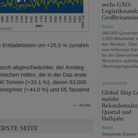
sechs GXO-
Logistikstando
Großbritannie
Dubai
186.000 Quadratm
2.000 Mitarbeiter
den Besitzer: Dies 
ie Entladelasten um +25,5 % zunahm
vom britischen Kar
für die Übernahm
Wincanton auferle
Übertragungsaufla
 auch abgeschwächter, der Anstieg
nischen Häfen, die in der Das erste
000 Tonnen (+33,1 %), davon 53.000
SEEVERKEHR
enegriner (+44,0 %) und 55 Tausend
Global Ship L
meldet
Rekordumsätz
›››
Archiv
Quartal und
Halbjahr.
ERSTE SEITE
Athen
Steigende Kosten 