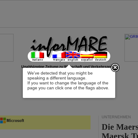
x
Unabhängige Zeitung zu Wirtschaft und Verkehrspolitik
We've detected that you might be
speaking a different language.
If you want to change the language of the
page you can click one of the flags above.
UNTERNEHMEN
Die Maers
Maersk T