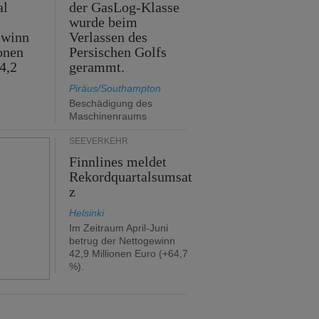
al
der GasLog-Klasse
wurde beim
ewinn
Verlassen des
onen
Persischen Golfs
4,2
gerammt.
Piräus/Southampton
Beschädigung des
Maschinenraums
SEEVERKEHR
Finnlines meldet
Rekordquartalsumsat
z
Helsinki
Im Zeitraum April-Juni
betrug der Nettogewinn
42,9 Millionen Euro (+64,7
%).