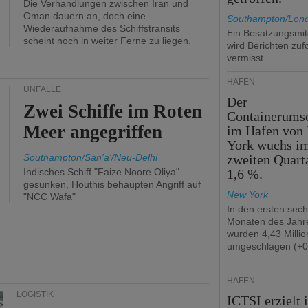
Die Verhandlungen zwischen Iran und
Oman dauern an, doch eine
Southampton/Lon
Wiederaufnahme des Schiffstransits
Ein Besatzungsmit
scheint noch in weiter Ferne zu liegen.
wird Berichten zuf
vermisst.
HÄFEN
UNFÄLLE
Der
Zwei Schiffe im Roten
Containerums
Meer angegriffen
im Hafen von
York wuchs i
Southampton/San'a'/Neu-Delhi
zweiten Quart
Indisches Schiff "Faize Noore Oliya"
1,6 %.
gesunken, Houthis behaupten Angriff auf
New York
"NCC Wafa"
In den ersten sec
Monaten des Jahr
wurden 4,43 Milli
umgeschlagen (+0
HÄFEN
LOGISTIK
ICTSI erzielt 