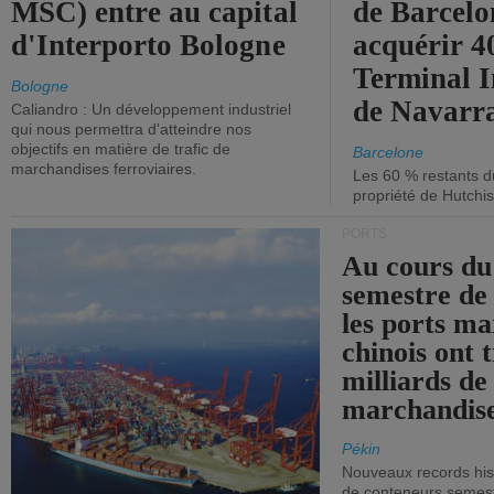
MSC) entre au capital
de Barcelo
d'Interporto Bologne
acquérir 
Terminal 
Bologne
de Navarr
Caliandro : Un développement industriel
qui nous permettra d'atteindre nos
objectifs en matière de trafic de
Barcelone
marchandises ferroviaires.
Les 60 % restants du
propriété de Hutchis
PORTS
Au cours du
semestre de 
les ports ma
chinois ont t
milliards de
marchandise
Pékin
Nouveaux records hist
de conteneurs semestri