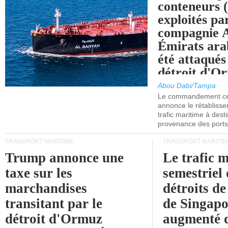
conteneurs
exploités pa
compagnie
Émirats ara
été attaqués
détroit d'O
Abou Dabi/Tampa
Le commandement cen
annonce le rétabliss
trafic maritime à dest
provenance des ports 
TRANSPORT MARITIME
TRANSPORT MARITIM
Trump annonce une
Le trafic 
taxe sur les
semestriel 
marchandises
détroits d
transitant par le
de Singapo
détroit d'Ormuz
augmenté 