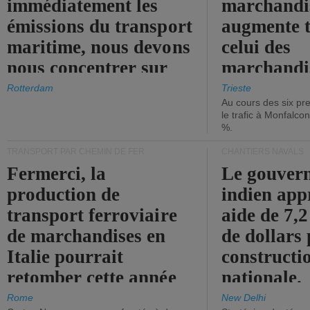
immédiatement les
marchandis
émissions du transport
augmente t
maritime, nous devons
celui des
nous concentrer sur
marchandis
les ports.
diminue.
Rotterdam
Trieste
Au cours des six pr
le trafic à Monfalco
%.
TRANSPORT PAR CHEMIN DE FER
CHANTIERS NAVALS
Fermerci, la
Le gouver
production de
indien app
transport ferroviaire
aide de 7,2
de marchandises en
de dollars 
Italie pourrait
constructi
retomber cette année
nationale.
aux niveaux de 2015.
Rome
New Delhi