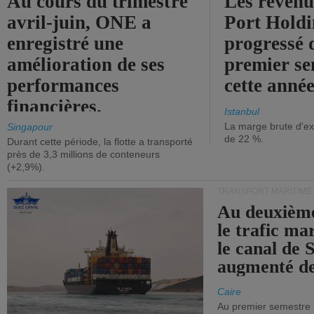
Au cours du trimestre
Les revenu
avril-juin, ONE a
Port Holdi
enregistré une
progressé 
amélioration de ses
premier se
performances
cette année
financières.
Istanbul
La marge brute d'ex
Singapour
de 22 %.
Durant cette période, la flotte a transporté
près de 3,3 millions de conteneurs
(+2,9%).
TRANSPORT MARITIME
Au deuxième
le trafic ma
le canal de 
augmenté de
Caire
Au premier semestre 