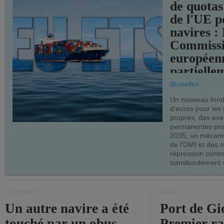
de quotas
de l'UE p
navires :
Commiss
européen
partielle
demandes
Bruxelles
armateur
Un nouveau fonds
d'euros pour les
propres, des ex
permanentes pro
2035, un mécani
de l'OMI et des 
répression contre
transbordement «
ACCIDENTS
PORTS
Un autre navire a été
Port de Gi
touché par un obus
Premier r