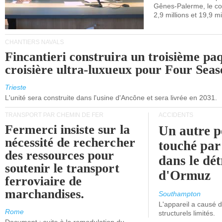
Gênes-Palerme, le coû
occidentale.
2,9 millions et 19,9 mi
CHANTIERS NAVALS
Fincantieri construira un troisième pa
croisière ultra-luxueux pour Four Seas
Trieste
L'unité sera construite dans l'usine d'Ancône et sera livrée en 2031.
TRANSPORT PAR CHEMIN DE FER
ACCIDENTS
Fermerci insiste sur la
Un autre p
nécessité de rechercher
touché par
des ressources pour
dans le dét
soutenir le transport
d'Ormuz
ferroviaire de
marchandises.
Southampton
L'appareil a causé
Rome
structurels limités.