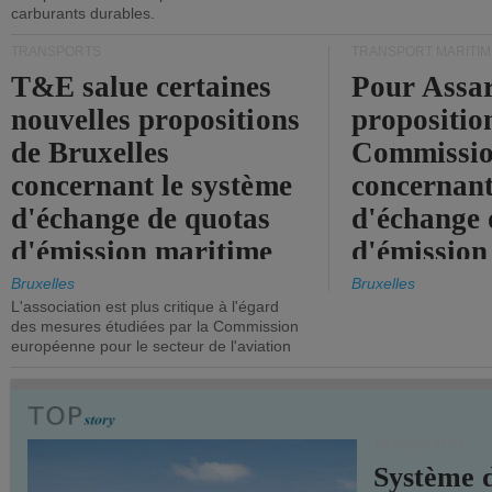
carburants durables.
TRANSPORTS
TRANSPORT MARITIM
T&E salue certaines
Pour Assar
nouvelles propositions
propositio
de Bruxelles
Commissi
concernant le système
concernant
d'échange de quotas
d'échange 
d'émission maritime
d'émission
de l'UE.
timide, alo
Bruxelles
Bruxelles
L'association est plus critique à l'égard
mesures pl
des mesures étudiées par la Commission
courageuse
européenne pour le secteur de l'aviation
attendues.
TRANSPORTS
Système 