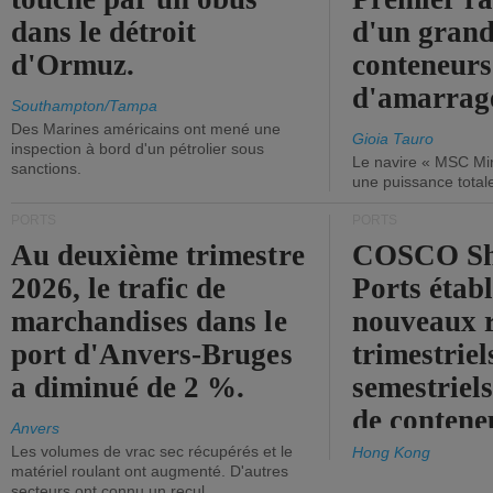
dans le détroit
d'un grand
d'Ormuz.
conteneurs
d'amarrage
Southampton/Tampa
Des Marines américains ont mené une
Gioia Tauro
inspection à bord d'un pétrolier sous
Le navire « MSC Mir
sanctions.
une puissance total
PORTS
PORTS
Au deuxième trimestre
COSCO Sh
2026, le trafic de
Ports établ
marchandises dans le
nouveaux 
port d'Anvers-Bruges
trimestriel
a diminué de 2 %.
semestriels
de contene
Anvers
Les volumes de vrac sec récupérés et le
Hong Kong
matériel roulant ont augmenté. D'autres
secteurs ont connu un recul.