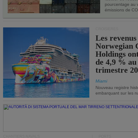
pourcentage au 
émissions de CO
CROISIÈRES
Les revenus
Norwegian C
Holdings on
de 4,9 % au
trimestre 20
Miami
Nouveau registre his
embarquant sur les nav
CHANTIERS NAVALS
PORTS