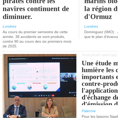
pirates contre les
marins blo
navires continuent de
la région d
diminuer.
d'Ormuz
Londres
Londres
Au cours du premier semestre de cette
Dominguez (IMO) : 
année, 38 accidents se sont produits,
que le plan d'évacua
contre 90 au cours des six premiers mois
de 2025.
TRANSPORT MARITIME
Une étude m
lumière les 
importants e
contre-produ
l'applicatio
d'échange d
d'émission d
(SEQE-UE) a
Palerme
maritimes av
Pour les liaisons Nap