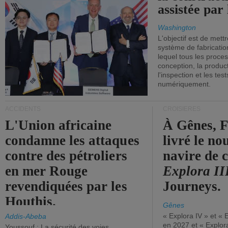
assistée par 
Washington
L'objectif est de mett
système de fabricati
lequel tous les proces
conception, la producti
l'inspection et les tes
numériquement.
ACCIDENTS
CROISIÈRES
L'Union africaine
À Gênes, F
condamne les attaques
livré le n
contre des pétroliers
navire de c
en mer Rouge
Explora II
revendiquées par les
Journeys.
Houthis.
Gênes
« Explora IV » et « 
Addis-Abeba
en 2027 et « Explor
Youssouf : La sécurité des voies