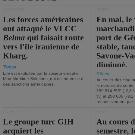
ACCIDENTS
PORTS
Les forces américaines
En mai, le 
ont attaqué le VLCC
marchandis
Belma
qui faisait route
port de Gên
vers l'île iranienne de
stable, tan
Kharg.
Savone-Vad
diminué.
Tampa
Elle est exploitée par la société émiratie
Gênes
Max Maritime Solutions, qui est soumise à
Au cours des cinq p
des sanctions américaines.
le nombre de conten
199 914 EVP (-2,8 %
%) et 200 686 (-9,2 
respectivement par 
CROISIÈRES
PORTS
Le groupe turc GIH
Au cours 
acquiert les
semestre, l