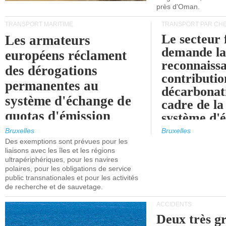
près d'Oman.
TRANSPORT MARITIME
TRANSPORT PAR CHE
Le secteur 
Les armateurs
demande l
européens réclament
reconnaissa
des dérogations
contributio
permanentes au
décarbonat
système d'échange de
cadre de la
quotas d'émission
système d'
maritimes de l'UE
quotas d'ém
Bruxelles
Bruxelles
l'UE (SEQ
Des exemptions sont prévues pour les
après 2030.
liaisons avec les îles et les régions
ultrapériphériques, pour les navires
polaires, pour les obligations de service
public transnationales et pour les activités
de recherche et de sauvetage.
ACCIDENTS
Deux très g