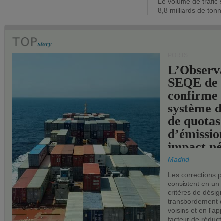
Le volume de trafic 
opérationn
8,8 milliards de ton
PORTS
L’Observ
SEQE de 
confirme 
système 
de quotas
d’émissio
impact né
les ports 
Madrid
Les corrections 
consistent en un
critères de désig
transbordement 
voisins et en l'ap
facteur de réduc