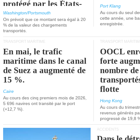
protégé par les États-
Port Klang
Unis.
Au cours du seul de
Washington/Portsmouth
cette année, une ba
On prévoit que ce montant sera égal à 20
enregistrée.
% de la valeur des chargements
transportés.
TRANSPORT MARITIME
TRANSPORT MARITIM
En mai, le trafic
OOCL enre
maritime dans le canal
forte augm
de Suez a augmenté de
nombre de
15 %.
transporté
flotte
Caire
Au cours des cinq premiers mois de 2026,
Hong Kong
5 696 navires ont transité par le port
Au cours du trimestre
(+12,7 %).
revenus générés par 
progressé de 19,8 
ACCIDENTS
Dans le détr