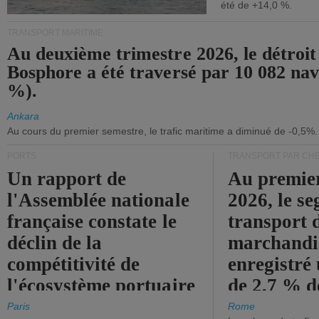
été de +14,0 %.
TRANSPORT MARITIME
Au deuxième trimestre 2026, le détroit
Bosphore a été traversé par 10 082 nav
%).
Ankara
Au cours du premier semestre, le trafic maritime a diminué de -0,5%.
PORTS
TRANSPORT PAR CHE
Un rapport de
Au premie
l'Assemblée nationale
2026, le s
française constate le
transport 
déclin de la
marchandis
compétitivité de
enregistré
l'écosystème portuaire
de 2,7 % d
de l'État.
chiffre d'a
Paris
Rome