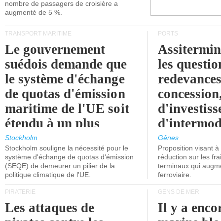
nombre de passagers de croisière a
augmenté de 5 %.
TRANSPORT MARITIME
PORTS
Le gouvernement
Assitermin
suédois demande que
les questio
le système d'échange
redevances
de quotas d'émission
concession
maritime de l'UE soit
d'investiss
étendu à un plus
d'intermod
grand nombre de
l'attention
Stockholm
Gênes
Stockholm souligne la nécessité pour le
Proposition visant 
navires.
politiciens.
système d'échange de quotas d'émission
réduction sur les fr
(SEQE) de demeurer un pilier de la
terminaux qui augmen
politique climatique de l'UE.
ferroviaire.
PIRATERIE
GENS DE MER
Les attaques de
Il y a enco