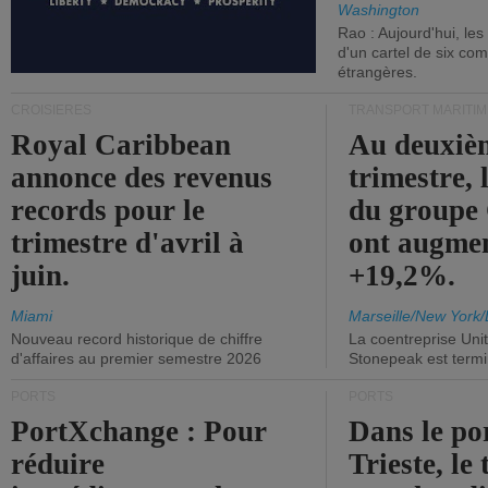
Washington
Rao : Aujourd'hui, le
d'un cartel de six co
étrangères.
CROISIÈRES
TRANSPORT MARITIM
Royal Caribbean
Au deuxiè
annonce des revenus
trimestre, 
records pour le
du group
trimestre d'avril à
ont augme
juin.
+19,2%.
Miami
Marseille/New York/
Nouveau record historique de chiffre
La coentreprise Uni
d'affaires au premier semestre 2026
Stonepeak est term
PORTS
PORTS
PortXchange : Pour
Dans le po
réduire
Trieste, le 