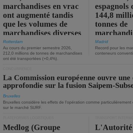
marchandises en vrac
espagnols o
ont augmenté tandis
144,8 mill
que les volumes de
tonnes de
marchandises diverses
marchandi
ont diminué.
(+2,9%).
Rotterdam
Madrid
Au cours du premier semestre 2026,
Record pour les ma
212,0 millions de tonnes de marchandises
conteneurs convent
ont été transportées (+0,4%).
CONCURRENCE
La Commission européenne ouvre une 
approfondie sur la fusion Saipem-Subs
Bruxelles
Bruxelles considère les effets de l'opération comme particulièrement
sur le marché SURF.
PLATEFORMES LOGISTIQUES
TRANSPORT INTERM
Medlog (Groupe
L'Autorité