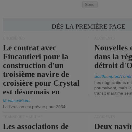
Send
DÈS LA PREMIÈRE PAGE
CROISIÈRES
ACCIDENTS
Le contrat avec
Nouvelles 
Fincantieri pour la
dans la ré
construction d'un
détroit d'
troisième navire de
Southampton/Téhér
croisière pour Crystal
Les négociations en
poursuivent, mais l
est désormais en
transit maritime sem
vigueur.
Monaco/Miami
La livraison est prévue pour 2034.
TRANSPORT MARITIME
ACCIDENTS
Les associations de
Deux navir