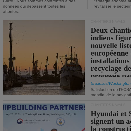
Carte : Nous sommes confrontés à des
Stratégie adoptée a
données qui dépassent toutes les
revitaliser le secteur
attentes.
CHANTIERS NAVALS
Deux chanti
indiens figu
nouvelle list
européenne 
installations
recyclage de
proposée pa
Commission
Bruxelles/Washington
Satisfaction de l'ECS
mondial de la navigat
CHANTIERS NAVALS
Hyundai et 
signent un 
la construct