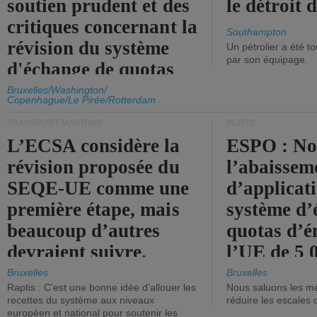
soutien prudent et des
le détroit
critiques concernant la
Southampton
révision du système
Un pétrolier a été 
par son équipage.
d'échange de quotas
d'émission de l'UE.
Bruxelles/Washington/
Copenhague/Le Pirée/Rotterdam
TRANSPORT MARITIME
PORTS
L’ECSA considère la
ESPO : No
révision proposée du
l’abaissem
SEQE-UE comme une
d’applicat
première étape, mais
système d’
beaucoup d’autres
quotas d’é
devraient suivre.
l’UE de 5 
tonneaux d
Bruxelles
Bruxelles
Raptis : C’est une bonne idée d’allouer les
Nous saluons les me
brute.
recettes du système aux niveaux
réduire les escales 
européen et national pour soutenir les