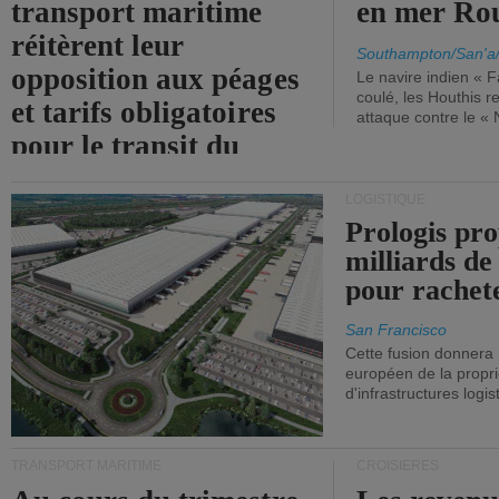
transport maritime
en mer Ro
réitèrent leur
Southampton/San'a
opposition aux péages
Le navire indien « F
coulé, les Houthis 
et tarifs obligatoires
attaque contre le «
pour le transit du
détroit d'Ormuz.
LOGISTIQUE
Prologis pro
milliards de
pour rachet
San Francisco
Cette fusion donnera
européen de la propri
d'infrastructures logis
TRANSPORT MARITIME
CROISIÈRES