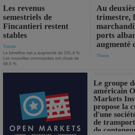
Les revenus
Au deuxiè
semestriels de
trimestre, 
Fincantieri restent
marchandis
stables
ports alba
augmenté 
Trieste
Le bénéfice net a augmenté de 191,4 %.
Tirana
Les nouvelles commandes ont chuté de
58,5 %.
TRANSPORT MARITIME
Le groupe d
américain 
Markets Ins
propose la c
d'une sociét
de transpor
de conteneu