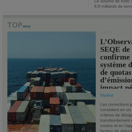
Le volume de trafic 
opérationn
8,8 milliards de ton
PORTS
L’Observ
SEQE de 
confirme 
système 
de quotas
d’émissio
impact né
les ports 
Madrid
Les corrections 
consistent en un
critères de désig
transbordement 
voisins et en l'ap
facteur de réduc