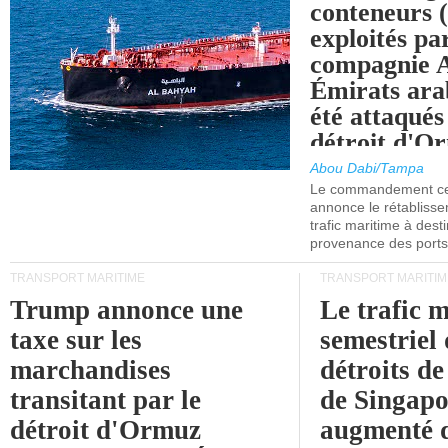
conteneurs
exploités pa
compagnie
Émirats ara
été attaqués
détroit d'O
Abou Dabi/Tampa
Le commandement cen
annonce le rétabliss
trafic maritime à dest
provenance des ports 
TRANSPORT MARITIME
TRANSPORT MARITIM
Trump annonce une
Le trafic 
taxe sur les
semestriel 
marchandises
détroits d
transitant par le
de Singapo
détroit d'Ormuz
augmenté 