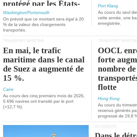
protégé par les États-
Port Klang
Unis.
Au cours du seul de
Washington/Portsmouth
cette année, une ba
On prévoit que ce montant sera égal à 20
enregistrée.
% de la valeur des chargements
transportés.
TRANSPORT MARITIME
TRANSPORT MARITIM
En mai, le trafic
OOCL enre
maritime dans le canal
forte augm
de Suez a augmenté de
nombre de
15 %.
transporté
flotte
Caire
Au cours des cinq premiers mois de 2026,
Hong Kong
5 696 navires ont transité par le port
Au cours du trimestre
(+12,7 %).
revenus générés par 
progressé de 19,8 
ACCIDENTS
Dans le détr