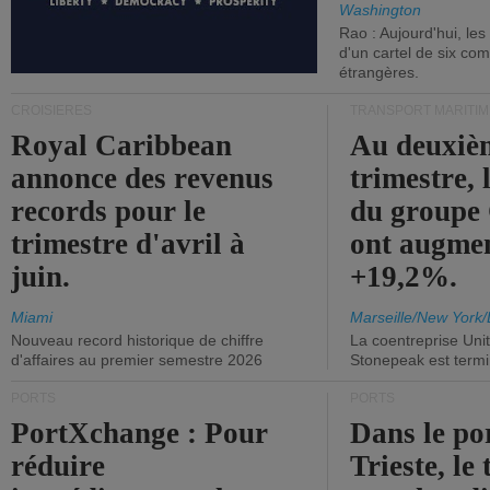
Washington
Rao : Aujourd'hui, le
d'un cartel de six co
étrangères.
CROISIÈRES
TRANSPORT MARITIM
Royal Caribbean
Au deuxiè
annonce des revenus
trimestre, 
records pour le
du group
trimestre d'avril à
ont augme
juin.
+19,2%.
Miami
Marseille/New York/
Nouveau record historique de chiffre
La coentreprise Uni
d'affaires au premier semestre 2026
Stonepeak est term
PORTS
PORTS
PortXchange : Pour
Dans le po
réduire
Trieste, le 