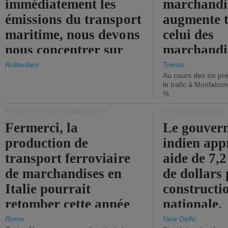
immédiatement les
marchandis
émissions du transport
augmente t
maritime, nous devons
celui des
nous concentrer sur
marchandis
les ports.
diminue.
Rotterdam
Trieste
Au cours des six pr
le trafic à Monfalco
%.
TRANSPORT PAR CHEMIN DE FER
CHANTIERS NAVALS
Fermerci, la
Le gouver
production de
indien app
transport ferroviaire
aide de 7,2
de marchandises en
de dollars 
Italie pourrait
constructi
retomber cette année
nationale.
aux niveaux de 2015.
Rome
New Delhi