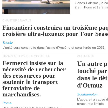
Gênes-Palerme, le coû
occidentale.
2,9 millions et 19,9 mi
CHANTIERS NAVALS
Fincantieri construira un troisième pa
croisière ultra-luxueux pour Four Seas
Trieste
L'unité sera construite dans l'usine d'Ancône et sera livrée en 2031.
TRANSPORT PAR CHEMIN DE FER
ACCIDENTS
Fermerci insiste sur la
Un autre p
nécessité de rechercher
touché par
des ressources pour
dans le dét
soutenir le transport
d'Ormuz
ferroviaire de
marchandises.
Southampton
L'appareil a causé
Rome
structurels limités.