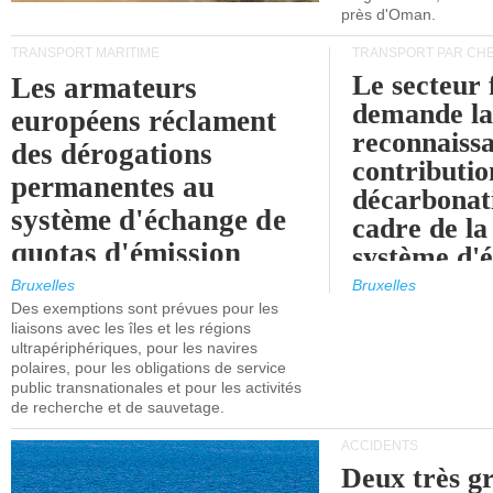
près d'Oman.
TRANSPORT MARITIME
TRANSPORT PAR CHE
Le secteur 
Les armateurs
demande l
européens réclament
reconnaissa
des dérogations
contributio
permanentes au
décarbonat
système d'échange de
cadre de la
quotas d'émission
système d'
maritimes de l'UE
quotas d'ém
Bruxelles
Bruxelles
l'UE (SEQ
Des exemptions sont prévues pour les
après 2030.
liaisons avec les îles et les régions
ultrapériphériques, pour les navires
polaires, pour les obligations de service
public transnationales et pour les activités
de recherche et de sauvetage.
ACCIDENTS
Deux très g