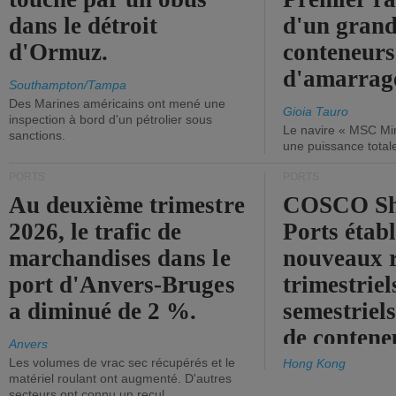
dans le détroit
d'un grand
d'Ormuz.
conteneurs
d'amarrage
Southampton/Tampa
Des Marines américains ont mené une
Gioia Tauro
inspection à bord d'un pétrolier sous
Le navire « MSC Mir
sanctions.
une puissance total
PORTS
PORTS
Au deuxième trimestre
COSCO Sh
2026, le trafic de
Ports établ
marchandises dans le
nouveaux 
port d'Anvers-Bruges
trimestriel
a diminué de 2 %.
semestriels
de contene
Anvers
Les volumes de vrac sec récupérés et le
Hong Kong
matériel roulant ont augmenté. D'autres
secteurs ont connu un recul.