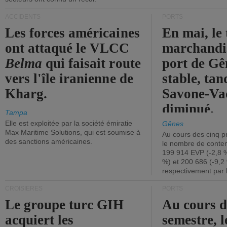
ACCIDENTS
PORTS
Les forces américaines
En mai, le 
ont attaqué le VLCC
marchandis
Belma
qui faisait route
port de Gên
vers l'île iranienne de
stable, tan
Kharg.
Savone-Vad
diminué.
Tampa
Elle est exploitée par la société émiratie
Gênes
Max Maritime Solutions, qui est soumise à
Au cours des cinq p
des sanctions américaines.
le nombre de conten
199 914 EVP (-2,8 %
%) et 200 686 (-9,2 
respectivement par 
CROISIÈRES
PORTS
Le groupe turc GIH
Au cours 
acquiert les
semestre, l