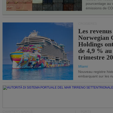
pourcentage au 
émissions de CO
CROISIÈRES
Les revenus
Norwegian C
Holdings on
de 4,9 % au
trimestre 20
Miami
Nouveau registre his
embarquant sur les nav
CHANTIERS NAVALS
PORTS