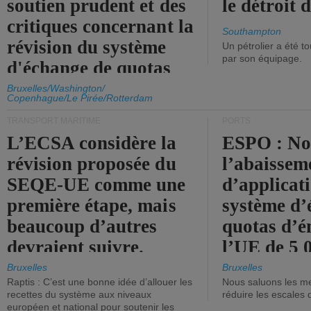
soutien prudent et des
le détroit
critiques concernant la
Southampton
révision du système
Un pétrolier a été 
par son équipage.
d'échange de quotas
d'émission de l'UE.
Bruxelles/Washington/
Copenhague/Le Pirée/Rotterdam
TRANSPORT MARITIME
PORTS
L’ECSA considère la
ESPO : No
révision proposée du
l’abaissem
SEQE-UE comme une
d’applicat
première étape, mais
système d’
beaucoup d’autres
quotas d’é
devraient suivre.
l’UE de 5 
tonneaux d
Bruxelles
Bruxelles
Raptis : C’est une bonne idée d’allouer les
Nous saluons les me
brute.
recettes du système aux niveaux
réduire les escales 
européen et national pour soutenir les