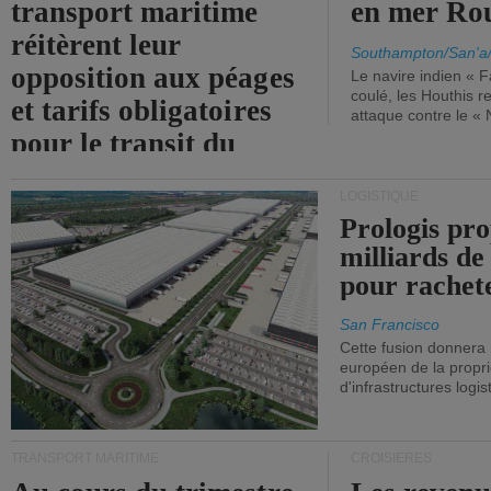
transport maritime
en mer Ro
réitèrent leur
Southampton/San'a
opposition aux péages
Le navire indien « F
coulé, les Houthis 
et tarifs obligatoires
attaque contre le «
pour le transit du
détroit d'Ormuz.
LOGISTIQUE
Prologis pro
milliards de
pour rachet
San Francisco
Cette fusion donnera
européen de la propri
d'infrastructures logis
TRANSPORT MARITIME
CROISIÈRES