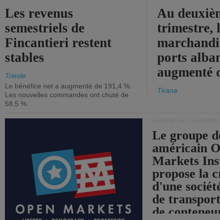
Les revenus
Au deuxiè
semestriels de
trimestre, 
Fincantieri restent
marchandis
stables
ports alba
augmenté 
Trieste
Le bénéfice net a augmenté de 191,4 %.
Tirana
Les nouvelles commandes ont chuté de
58,5 %.
TRANSPORT MARITIME
Le groupe d
américain 
Markets Ins
propose la c
d'une sociét
de transpor
de conteneu