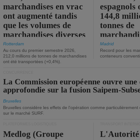
marchandises en vrac
espagnols o
ont augmenté tandis
144,8 mill
que les volumes de
tonnes de
marchandises diverses
marchandi
ont diminué.
(+2,9%).
Rotterdam
Madrid
Au cours du premier semestre 2026,
Record pour les ma
212,0 millions de tonnes de marchandises
conteneurs convent
ont été transportées (+0,4%).
CONCURRENCE
La Commission européenne ouvre une 
approfondie sur la fusion Saipem-Subs
Bruxelles
Bruxelles considère les effets de l'opération comme particulièrement
sur le marché SURF.
PLATEFORMES LOGISTIQUES
TRANSPORT INTERM
Medlog (Groupe
L'Autorité