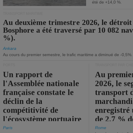
été de +14,0 %.
TRANSPORT MARITIME
Au deuxième trimestre 2026, le détroit
Bosphore a été traversé par 10 082 nav
%).
Ankara
Au cours du premier semestre, le trafic maritime a diminué de -0,5%.
PORTS
TRANSPORT PAR CHE
Un rapport de
Au premie
l'Assemblée nationale
2026, le s
française constate le
transport 
déclin de la
marchandis
compétitivité de
enregistré
l'écosystème portuaire
de 2,7 % d
de l'État.
chiffre d'a
Paris
Rome