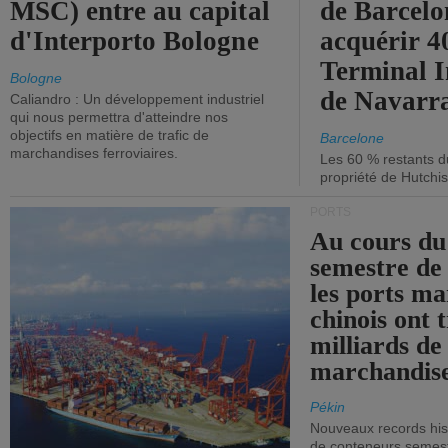
MSC) entre au capital
de Barcelo
d'Interporto Bologne
acquérir 
Terminal 
Bologne
de Navarr
Caliandro : Un développement industriel
qui nous permettra d'atteindre nos
objectifs en matière de trafic de
Barcelone
marchandises ferroviaires.
Les 60 % restants du
propriété de Hutchis
PORTS
Au cours du
semestre de 
les ports ma
chinois ont t
milliards de
marchandise
Pékin
Nouveaux records hist
de conteneurs semestri