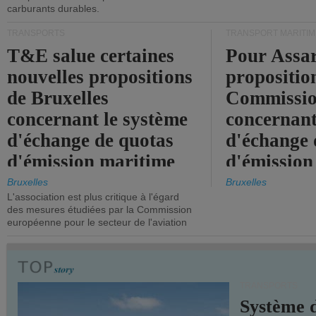
carburants durables.
TRANSPORTS
TRANSPORT MARITIM
T&E salue certaines
Pour Assar
nouvelles propositions
propositio
de Bruxelles
Commissi
concernant le système
concernant
d'échange de quotas
d'échange 
d'émission maritime
d'émission
de l'UE.
timide, alo
Bruxelles
Bruxelles
L'association est plus critique à l'égard
mesures pl
des mesures étudiées par la Commission
courageuse
européenne pour le secteur de l'aviation
attendues.
TRANSPORTS
Système 