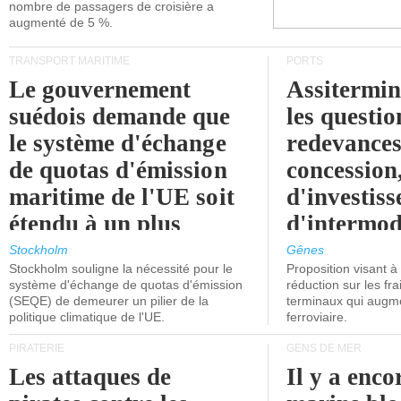
nombre de passagers de croisière a
augmenté de 5 %.
TRANSPORT MARITIME
PORTS
Le gouvernement
Assitermin
suédois demande que
les questio
le système d'échange
redevances
de quotas d'émission
concession
maritime de l'UE soit
d'investiss
étendu à un plus
d'intermod
grand nombre de
l'attention
Stockholm
Gênes
Stockholm souligne la nécessité pour le
Proposition visant 
navires.
politiciens.
système d'échange de quotas d'émission
réduction sur les fr
(SEQE) de demeurer un pilier de la
terminaux qui augmen
politique climatique de l'UE.
ferroviaire.
PIRATERIE
GENS DE MER
Les attaques de
Il y a enco