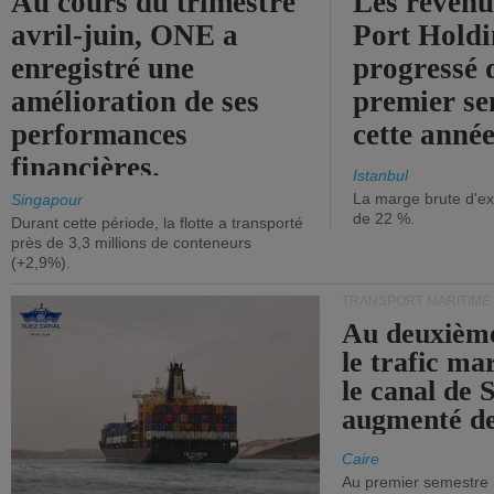
Au cours du trimestre
Les revenu
avril-juin, ONE a
Port Holdi
enregistré une
progressé 
amélioration de ses
premier se
performances
cette année
financières.
Istanbul
La marge brute d'ex
Singapour
de 22 %.
Durant cette période, la flotte a transporté
près de 3,3 millions de conteneurs
(+2,9%).
TRANSPORT MARITIME
Au deuxième
le trafic ma
le canal de 
augmenté de
Caire
Au premier semestre 