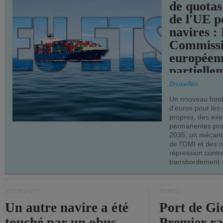
de quotas
de l'UE p
navires :
Commiss
européen
partielle
demandes
Bruxelles
armateur
Un nouveau fonds
d'euros pour les
propres, des ex
permanentes pro
2035, un mécani
de l'OMI et des 
répression contre
transbordement «
ACCIDENTS
PORTS
Un autre navire a été
Port de Gi
touché par un obus
Premier r