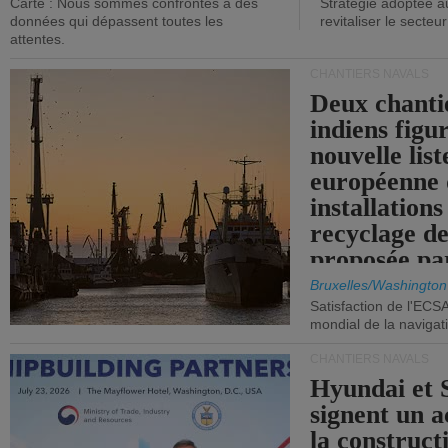
Carte : Nous sommes confrontés à des
Stratégie adoptée a
données qui dépassent toutes les
revitaliser le secteur
attentes.
CHANTIERS NAVALS
Deux chanti
indiens figu
nouvelle list
européenne 
installations
recyclage de
proposée pa
Commission
Bruxelles/Washington
Satisfaction de l'ECS
mondial de la navigat
CHANTIERS NAVALS
Hyundai et 
signent un 
la construct