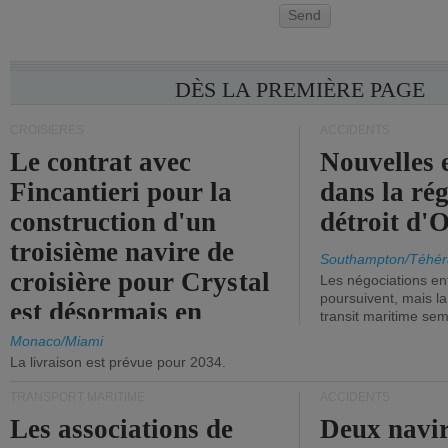
Send
DÈS LA PREMIÈRE PAGE
CROISIÈRES
ACCIDENTS
Le contrat avec
Nouvelles 
Fincantieri pour la
dans la ré
construction d'un
détroit d'
troisième navire de
Southampton/Téhér
croisière pour Crystal
Les négociations en
poursuivent, mais l
est désormais en
transit maritime sem
vigueur.
Monaco/Miami
La livraison est prévue pour 2034.
TRANSPORT MARITIME
ACCIDENTS
Les associations de
Deux navir