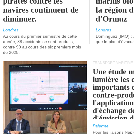
pirates contre les
marins blo
navires continuent de
la région d
diminuer.
d'Ormuz
Londres
Londres
Au cours du premier semestre de cette
Dominguez (IMO) : 
année, 38 accidents se sont produits,
que le plan d'évacua
contre 90 au cours des six premiers mois
de 2025.
TRANSPORT MARITIME
Une étude m
lumière les 
importants e
contre-produ
l'applicatio
d'échange d
d'émission d
(SEQE-UE) a
Palerme
maritimes av
Pour les liaisons Nap