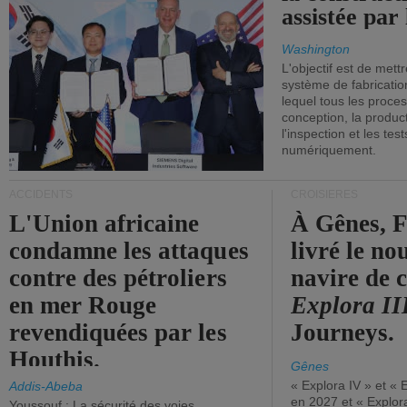
assistée par 
Washington
L'objectif est de mett
système de fabricati
lequel tous les proces
conception, la producti
l'inspection et les tes
numériquement.
ACCIDENTS
CROISIÈRES
L'Union africaine
À Gênes, F
condamne les attaques
livré le n
contre des pétroliers
navire de c
en mer Rouge
Explora II
revendiquées par les
Journeys.
Houthis.
Gênes
« Explora IV » et « 
Addis-Abeba
en 2027 et « Explor
Youssouf : La sécurité des voies