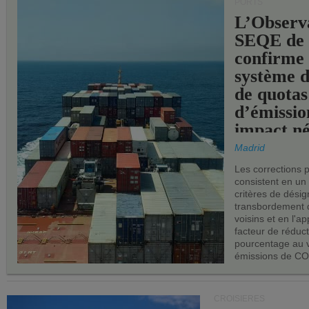
PORTS
L’Observ
SEQE de 
confirme 
système 
de quotas
d’émissio
impact né
les ports 
Madrid
Les corrections 
consistent en un
critères de désig
transbordement 
voisins et en l'ap
facteur de réduc
pourcentage au 
émissions de CO
CROISIÈRES