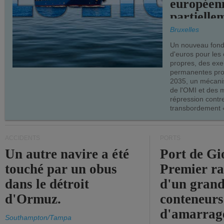
européen
partielle
demandes
Bruxelles
armateur
Un nouveau fonds
d'euros pour les
propres, des ex
permanentes pro
2035, un mécani
de l'OMI et des 
répression contre
transbordement «
ACCIDENTS
PORTS
Un autre navire a été
Port de Gi
touché par un obus
Premier r
dans le détroit
d'un grand
d'Ormuz.
conteneurs
d'amarrage
Southampton/Tampa