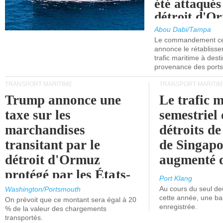
été attaqués
détroit d'O
Abou Dabi/Tampa
Le commandement cen
annonce le rétabliss
trafic maritime à dest
provenance des ports 
TRANSPORT MARITIME
TRANSPORT MARITIM
Trump annonce une
Le trafic 
taxe sur les
semestriel 
marchandises
détroits d
transitant par le
de Singapo
détroit d'Ormuz
augmenté 
protégé par les États-
Port Klang
Unis.
Au cours du seul de
Washington/Portsmouth
cette année, une ba
On prévoit que ce montant sera égal à 20
enregistrée.
% de la valeur des chargements
transportés.