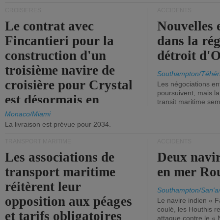
CROISIÈRES
ACCIDENTS
Le contrat avec
Nouvelles 
Fincantieri pour la
dans la ré
construction d'un
détroit d'
troisième navire de
Southampton/Téhér
croisière pour Crystal
Les négociations en
poursuivent, mais l
est désormais en
transit maritime sem
vigueur.
Monaco/Miami
La livraison est prévue pour 2034.
TRANSPORT MARITIME
ACCIDENTS
Les associations de
Deux navir
transport maritime
en mer Ro
réitèrent leur
Southampton/San'a
opposition aux péages
Le navire indien « F
coulé, les Houthis 
et tarifs obligatoires
attaque contre le «