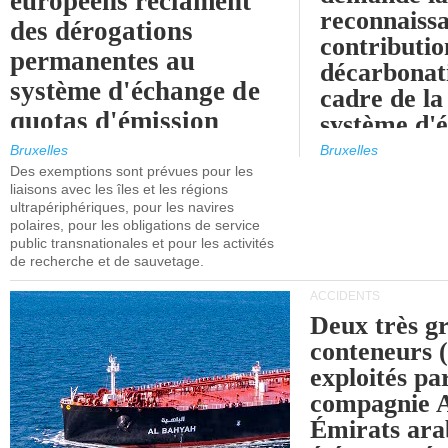
européens réclament
reconnaissa
des dérogations
contributio
permanentes au
décarbonat
système d'échange de
cadre de la
quotas d'émission
système d'
maritimes de l'UE
quotas d'ém
Bruxelles
Bruxelles
l'UE (SEQ
Des exemptions sont prévues pour les
après 2030.
liaisons avec les îles et les régions
ultrapériphériques, pour les navires
polaires, pour les obligations de service
public transnationales et pour les activités
de recherche et de sauvetage.
ACCIDENTS
Deux très g
conteneurs
exploités pa
compagnie
Émirats ara