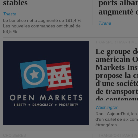
stables
ports alba
augmenté 
Trieste
Le bénéfice net a augmenté de 191,4 %.
Tirana
Les nouvelles commandes ont chuté de
58,5 %.
TRANSPORT MARITIME
Le groupe d
américain 
Markets Ins
propose la c
d'une sociét
de transpor
de conteneu
Washington
Rao : Aujourd'hui, le
d'un cartel de six co
étrangères.
CROISIÈRES
TRANSPORT MARITIM