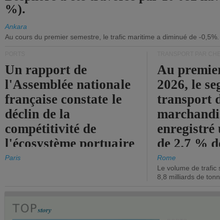
%).
Ankara
Au cours du premier semestre, le trafic maritime a diminué de -0,5%.
PORTS
TRANSPORT PAR CHE
Un rapport de
Au premie
l'Assemblée nationale
2026, le s
française constate le
transport 
déclin de la
marchandis
compétitivité de
enregistré
l'écosystème portuaire
de 2,7 % d
de l'État.
chiffre d'a
Paris
Rome
Le volume de trafic 
opérationn
8,8 milliards de ton