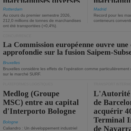
marchandises diverses
marchandi
ont diminué.
(+2,9%).
Rotterdam
Madrid
Au cours du premier semestre 2026,
Record pour les ma
212,0 millions de tonnes de marchandises
conteneurs convent
ont été transportées (+0,4%).
CONCURRENCE
La Commission européenne ouvre une 
approfondie sur la fusion Saipem-Subs
Bruxelles
Bruxelles considère les effets de l'opération comme particulièrement
sur le marché SURF.
PLATEFORMES LOGISTIQUES
TRANSPORT INTERM
Medlog (Groupe
L'Autorité
MSC) entre au capital
de Barcelo
d'Interporto Bologne
acquérir 
Terminal 
Bologne
de Navarr
Caliandro : Un développement industriel