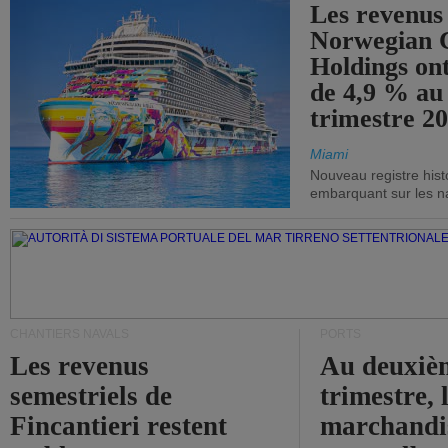
Les revenus
Norwegian C
Holdings on
de 4,9 % au
trimestre 20
Miami
Nouveau registre his
embarquant sur les nav
CHANTIERS NAVALS
PORTS
Les revenus
Au deuxiè
semestriels de
trimestre, 
Fincantieri restent
marchandis