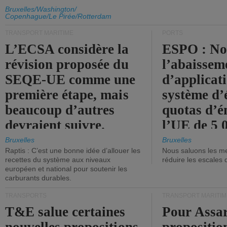
d'émission de l'UE.
Bruxelles/Washington/
Copenhague/Le Pirée/Rotterdam
TRANSPORT MARITIME
PORTS
L’ECSA considère la
ESPO : No
révision proposée du
l’abaissem
SEQE-UE comme une
d’applicat
première étape, mais
système d’
beaucoup d’autres
quotas d’é
devraient suivre.
l’UE de 5 
tonneaux d
Bruxelles
Bruxelles
Raptis : C’est une bonne idée d’allouer les
Nous saluons les me
brute.
recettes du système aux niveaux
réduire les escales 
européen et national pour soutenir les
carburants durables.
TRANSPORTS
TRANSPORT MARITIM
T&E salue certaines
Pour Assar