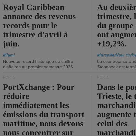
Royal Caribbean
Au deuxiè
annonce des revenus
trimestre, 
records pour le
du group
trimestre d'avril à
ont augme
juin.
+19,2%.
Miami
Marseille/New York/
Nouveau record historique de chiffre
La coentreprise Uni
d'affaires au premier semestre 2026
Stonepeak est term
PORTS
PORTS
PortXchange : Pour
Dans le po
réduire
Trieste, le 
immédiatement les
marchandis
émissions du transport
augmente t
maritime, nous devons
celui des
nous concentrer sur
marchandis