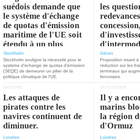
suédois demande que
les questio
le système d'échange
redevances
de quotas d'émission
concession
maritime de l'UE soit
d'investiss
étendu à un plus
d'intermod
grand nombre de
l'attention
Stockholm
Gênes
Stockholm souligne la nécessité pour le
Proposition visant 
navires.
politiciens.
système d'échange de quotas d'émission
réduction sur les fr
(SEQE) de demeurer un pilier de la
terminaux qui augmen
politique climatique de l'UE.
ferroviaire.
PIRATERIE
GENS DE MER
Les attaques de
Il y a enco
pirates contre les
marins blo
navires continuent de
la région d
diminuer.
d'Ormuz
Londres
Londres