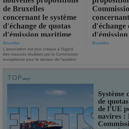
nouvelles propositions
propositio
de Bruxelles
Commissi
concernant le système
concernant
d'échange de quotas
d'échange 
d'émission maritime
d'émission
de l'UE.
timide, alo
Bruxelles
Bruxelles
L'association est plus critique à l'égard
mesures pl
des mesures étudiées par la Commission
courageuse
européenne pour le secteur de l'aviation
attendues.
TRANSPORTS
Système 
de quotas
de l'UE p
navires :
Commiss