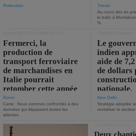
les ports.
diminue.
Rotterdam
Trieste
Au cours des six pr
le trafic à Monfalco
%.
TRANSPORT PAR CHEMIN DE FER
CHANTIERS NAVALS
Fermerci, la
Le gouver
production de
indien app
transport ferroviaire
aide de 7,2
de marchandises en
de dollars 
Italie pourrait
constructi
retomber cette année
nationale.
aux niveaux de 2015.
Rome
New Delhi
Carte : Nous sommes confrontés à des
Stratégie adoptée a
données qui dépassent toutes les
revitaliser le secteur
attentes.
CHANTIERS NAVALS
Deux chanti