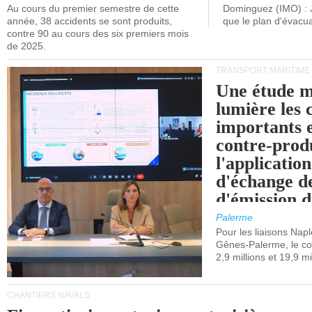
Au cours du premier semestre de cette
Dominguez (IMO) : 
année, 38 accidents se sont produits,
que le plan d'évacua
contre 90 au cours des six premiers mois
de 2025.
TRANSPORT MARITIME
Une étude m
lumière les 
importants e
contre-produ
l'applicatio
d'échange d
d'émission d
(SEQE-UE) a
Palerme
maritimes av
Pour les liaisons Nap
Gênes-Palerme, le coû
occidentale.
2,9 millions et 19,9 mi
CHANTIERS NAVALS