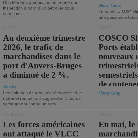
Des Marines américains ont mené une
Gioia Tauro
inspection à bord d'un pétrolier sous
Le navire « MSC Mir
sanctions.
une puissance total
PORTS
PORTS
Au deuxième trimestre
COSCO Sh
2026, le trafic de
Ports établ
marchandises dans le
nouveaux 
port d'Anvers-Bruges
trimestriel
a diminué de 2 %.
semestriels
de contene
Anvers
Les volumes de vrac sec récupérés et le
Hong Kong
matériel roulant ont augmenté. D'autres
secteurs ont connu un recul.
ACCIDENTS
PORTS
Les forces américaines
En mai, le 
ont attaqué le VLCC
marchandis