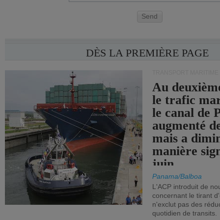
Send
DÈS LA PREMIÈRE PAGE
TRANSPORT MARITIME
Au deuxième
le trafic ma
le canal de
augmenté de
mais a dimi
manière sign
juin.
Panama/Balboa
L'ACP introduit de nou
concernant le tirant d
n'exclut pas des réd
quotidien de transits.