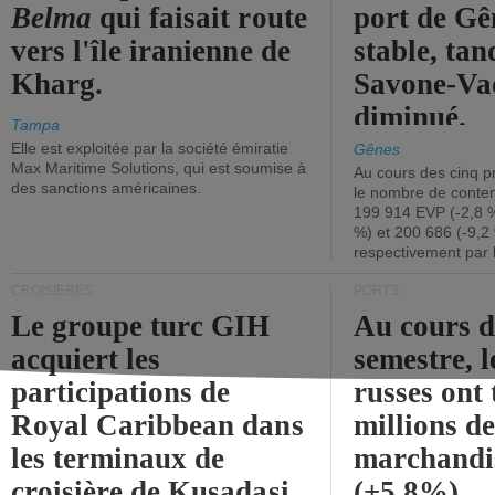
Belma
qui faisait route
port de Gên
vers l'île iranienne de
stable, tan
Kharg.
Savone-Vad
diminué.
Tampa
Elle est exploitée par la société émiratie
Gênes
Max Maritime Solutions, qui est soumise à
Au cours des cinq p
des sanctions américaines.
le nombre de conten
199 914 EVP (-2,8 %
%) et 200 686 (-9,2 
respectivement par 
CROISIÈRES
PORTS
Le groupe turc GIH
Au cours 
acquiert les
semestre, l
participations de
russes ont 
Royal Caribbean dans
millions d
les terminaux de
marchandi
croisière de Kusadasi
(+5,8%).