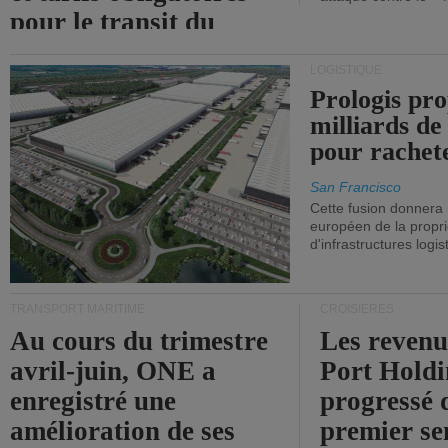
pour le transit du
détroit d'Ormuz.
LOGISTIQUE
Prologis pro
milliards de
pour rachet
San Francisco
Cette fusion donnera
européen de la propri
d'infrastructures logis
TRANSPORT MARITIME
CROISIÈRES
Au cours du trimestre
Les revenu
avril-juin, ONE a
Port Holdi
enregistré une
progressé 
amélioration de ses
premier se