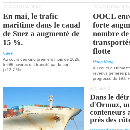
TRANSPORT MARITIME
TRANSPORT MARITIM
En mai, le trafic
OOCL enre
maritime dans le canal
forte augm
de Suez a augmenté de
nombre de
15 %.
transporté
flotte
Caire
Au cours des cinq premiers mois de 2026,
Hong Kong
5 696 navires ont transité par le port
Au cours du trimestre
(+12,7 %).
revenus générés par 
progressé de 19,8 
ACCIDENTS
Dans le détr
d'Ormuz, un
conteneurs a
près des cô