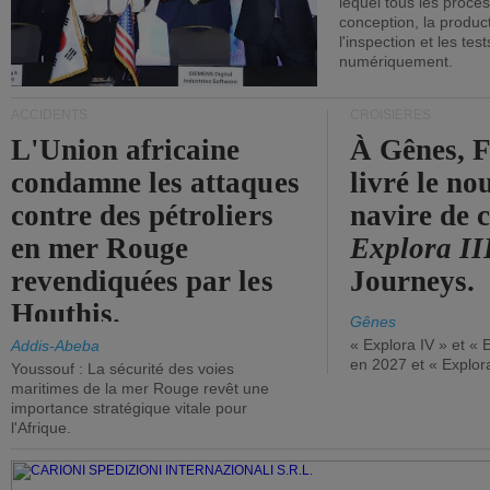
lequel tous les proces
conception, la producti
l'inspection et les tes
numériquement.
ACCIDENTS
CROISIÈRES
L'Union africaine
À Gênes, F
condamne les attaques
livré le n
contre des pétroliers
navire de c
en mer Rouge
Explora II
revendiquées par les
Journeys.
Houthis.
Gênes
« Explora IV » et « 
Addis-Abeba
en 2027 et « Explor
Youssouf : La sécurité des voies
maritimes de la mer Rouge revêt une
importance stratégique vitale pour
l'Afrique.