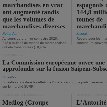
marchandises en vrac
espagnols o
ont augmenté tandis
144,8 mill
que les volumes de
tonnes de
marchandises diverses
marchandi
ont diminué.
(+2,9%).
Rotterdam
Madrid
Au cours du premier semestre 2026,
Record pour les ma
212,0 millions de tonnes de marchandises
conteneurs convent
ont été transportées (+0,4%).
CONCURRENCE
La Commission européenne ouvre une 
approfondie sur la fusion Saipem-Subs
Bruxelles
Bruxelles considère les effets de l'opération comme particulièrement
sur le marché SURF.
PLATEFORMES LOGISTIQUES
TRANSPORT INTERM
Medlog (Groupe
L'Autorité