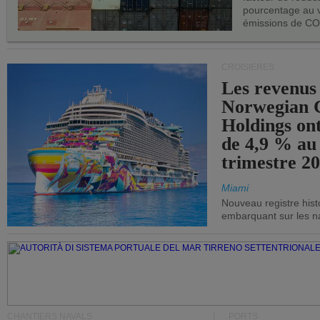
pourcentage au 
émissions de CO
CROISIÈRES
Les revenus
Norwegian C
Holdings on
de 4,9 % au
trimestre 20
Miami
Nouveau registre his
embarquant sur les nav
CHANTIERS NAVALS
PORTS