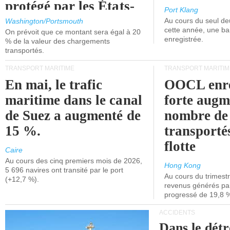
protégé par les États-
Port Klang
Unis.
Au cours du seul de
Washington/Portsmouth
cette année, une ba
On prévoit que ce montant sera égal à 20
enregistrée.
% de la valeur des chargements
transportés.
TRANSPORT MARITIME
TRANSPORT MARITIM
En mai, le trafic
OOCL enre
maritime dans le canal
forte augm
de Suez a augmenté de
nombre de
15 %.
transporté
flotte
Caire
Au cours des cinq premiers mois de 2026,
Hong Kong
5 696 navires ont transité par le port
Au cours du trimestre
(+12,7 %).
revenus générés par 
progressé de 19,8 
ACCIDENTS
Dans le détr