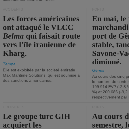
ACCIDENTS
PORTS
Les forces américaines
En mai, le 
ont attaqué le VLCC
marchandis
Belma
qui faisait route
port de Gên
vers l'île iranienne de
stable, tan
Kharg.
Savone-Vad
diminué.
Tampa
Elle est exploitée par la société émiratie
Gênes
Max Maritime Solutions, qui est soumise à
Au cours des cinq p
des sanctions américaines.
le nombre de conten
199 914 EVP (-2,8 %
%) et 200 686 (-9,2 
respectivement par 
CROISIÈRES
PORTS
Le groupe turc GIH
Au cours 
acquiert les
semestre, l