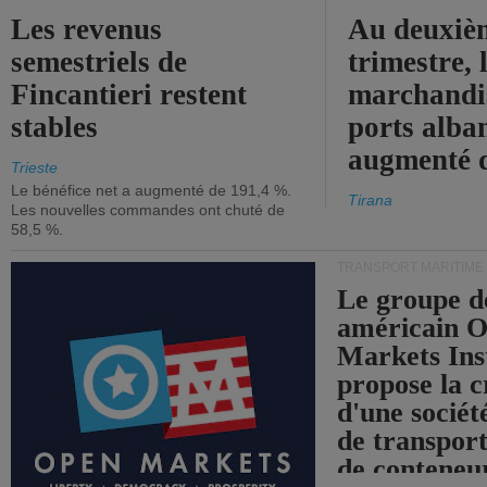
Les revenus
Au deuxiè
semestriels de
trimestre, 
Fincantieri restent
marchandis
stables
ports alba
augmenté 
Trieste
Le bénéfice net a augmenté de 191,4 %.
Tirana
Les nouvelles commandes ont chuté de
58,5 %.
TRANSPORT MARITIME
Le groupe d
américain 
Markets Ins
propose la c
d'une sociét
de transpor
de conteneu