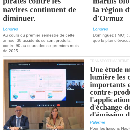
pirates contre les
marins blo
navires continuent de
la région d
diminuer.
d'Ormuz
Londres
Londres
Au cours du premier semestre de cette
Dominguez (IMO) : 
année, 38 accidents se sont produits,
que le plan d'évacua
contre 90 au cours des six premiers mois
de 2025.
TRANSPORT MARITIME
Une étude m
lumière les 
importants e
contre-produ
l'applicatio
d'échange d
d'émission d
(SEQE-UE) a
Palerme
maritimes av
Pour les liaisons Nap