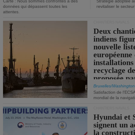
Carte : Nous sommes confrontés à des
Stratégie adoptée a
données qui dépassent toutes les
revitaliser le secteur
attentes.
CHANTIERS NAVALS
Deux chanti
indiens figu
nouvelle list
européenne 
installations
recyclage de
proposée pa
Commission
Bruxelles/Washington
Satisfaction de l'ECS
mondial de la navigat
CHANTIERS NAVALS
Hyundai et 
signent un 
la construct