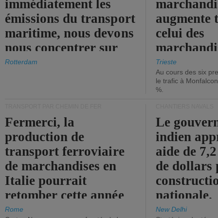
immédiatement les
marchandis
émissions du transport
augmente t
maritime, nous devons
celui des
nous concentrer sur
marchandis
les ports.
diminue.
Rotterdam
Trieste
Au cours des six pr
le trafic à Monfalco
%.
TRANSPORT PAR CHEMIN DE FER
CHANTIERS NAVALS
Fermerci, la
Le gouver
production de
indien app
transport ferroviaire
aide de 7,2
de marchandises en
de dollars 
Italie pourrait
constructi
retomber cette année
nationale.
aux niveaux de 2015.
Rome
New Delhi