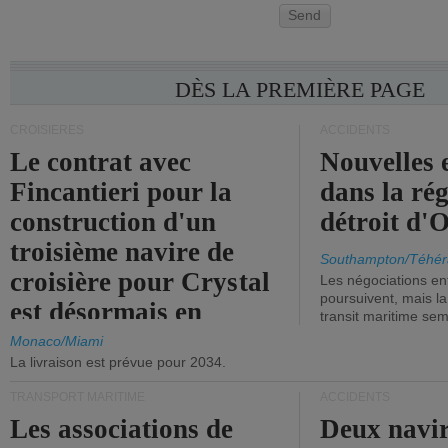
Send
DÈS LA PREMIÈRE PAGE
CROISIÈRES
ACCIDENTS
Le contrat avec
Nouvelles 
Fincantieri pour la
dans la ré
construction d'un
détroit d'
troisième navire de
Southampton/Téhér
croisière pour Crystal
Les négociations en
poursuivent, mais l
est désormais en
transit maritime sem
vigueur.
Monaco/Miami
La livraison est prévue pour 2034.
TRANSPORT MARITIME
ACCIDENTS
Les associations de
Deux navir