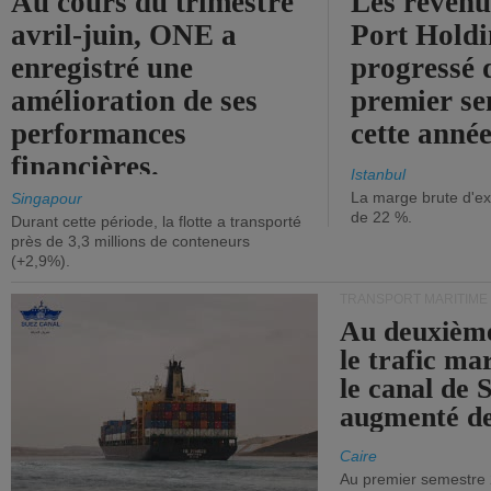
Au cours du trimestre
Les revenu
avril-juin, ONE a
Port Holdi
enregistré une
progressé 
amélioration de ses
premier se
performances
cette année
financières.
Istanbul
La marge brute d'ex
Singapour
de 22 %.
Durant cette période, la flotte a transporté
près de 3,3 millions de conteneurs
(+2,9%).
TRANSPORT MARITIME
Au deuxième
le trafic ma
le canal de 
augmenté de
Caire
Au premier semestre 