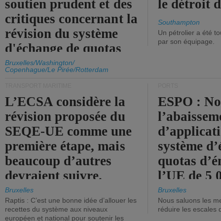
soutien prudent et des
le détroit
critiques concernant la
Southampton
révision du système
Un pétrolier a été 
par son équipage.
d'échange de quotas
d'émission de l'UE.
Bruxelles/Washington/
Copenhague/Le Pirée/Rotterdam
TRANSPORT MARITIME
PORTS
L’ECSA considère la
ESPO : No
révision proposée du
l’abaissem
SEQE-UE comme une
d’applicat
première étape, mais
système d’
beaucoup d’autres
quotas d’é
devraient suivre.
l’UE de 5 
tonneaux d
Bruxelles
Bruxelles
Raptis : C’est une bonne idée d’allouer les
Nous saluons les me
brute.
recettes du système aux niveaux
réduire les escales 
européen et national pour soutenir les