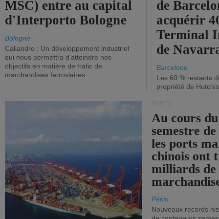
MSC) entre au capital
de Barcelo
d'Interporto Bologne
acquérir 
Terminal 
Bologne
de Navarr
Caliandro : Un développement industriel
qui nous permettra d'atteindre nos
objectifs en matière de trafic de
Barcelone
marchandises ferroviaires.
Les 60 % restants du
propriété de Hutchis
PORTS
Au cours du
semestre de 
les ports ma
chinois ont t
milliards de
marchandise
Pékin
Nouveaux records hist
de conteneurs semestri