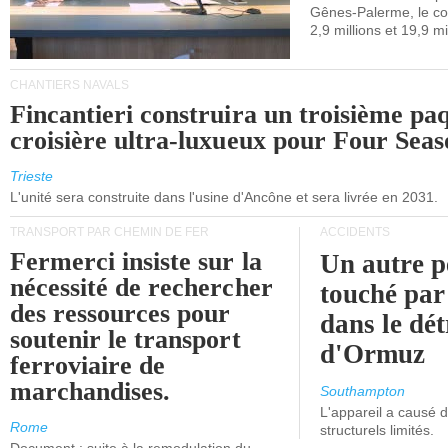
Gênes-Palerme, le coû
occidentale.
2,9 millions et 19,9 mi
CHANTIERS NAVALS
Fincantieri construira un troisième pa
croisière ultra-luxueux pour Four Seas
Trieste
L'unité sera construite dans l'usine d'Ancône et sera livrée en 2031.
TRANSPORT PAR CHEMIN DE FER
ACCIDENTS
Fermerci insiste sur la
Un autre p
nécessité de rechercher
touché par
des ressources pour
dans le dét
soutenir le transport
d'Ormuz
ferroviaire de
marchandises.
Southampton
L'appareil a causé
Rome
structurels limités.