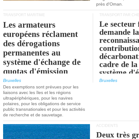
près d'Oman.
TRANSPORT MARITIME
TRANSPORT PAR CHE
Le secteur 
Les armateurs
demande l
européens réclament
reconnaissa
des dérogations
contributio
permanentes au
décarbonat
système d'échange de
cadre de la
quotas d'émission
système d'
maritimes de l'UE
quotas d'ém
Bruxelles
Bruxelles
l'UE (SEQ
Des exemptions sont prévues pour les
après 2030.
liaisons avec les îles et les régions
ultrapériphériques, pour les navires
polaires, pour les obligations de service
public transnationales et pour les activités
de recherche et de sauvetage.
ACCIDENTS
Deux très g