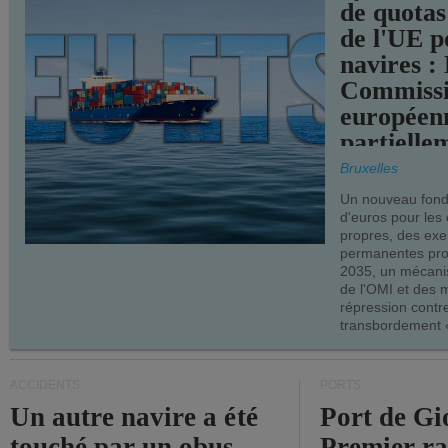
de quotas
de l'UE p
navires :
Commiss
européen
partielle
demandes
Bruxelles
armateur
Un nouveau fonds
d'euros pour les
propres, des ex
permanentes pro
2035, un mécani
de l'OMI et des 
répression contre
transbordement «
ACCIDENTS
PORTS
Un autre navire a été
Port de Gi
touché par un obus
Premier r