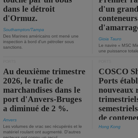
dans le détroit
d'un grand
d'Ormuz.
conteneurs
d'amarrage
Southampton/Tampa
Des Marines américains ont mené une
Gioia Tauro
inspection à bord d'un pétrolier sous
Le navire « MSC Mir
sanctions.
une puissance total
PORTS
PORTS
Au deuxième trimestre
COSCO Sh
2026, le trafic de
Ports établ
marchandises dans le
nouveaux 
port d'Anvers-Bruges
trimestriel
a diminué de 2 %.
semestriels
de contene
Anvers
Les volumes de vrac sec récupérés et le
Hong Kong
matériel roulant ont augmenté. D'autres
secteurs ont connu un recul.