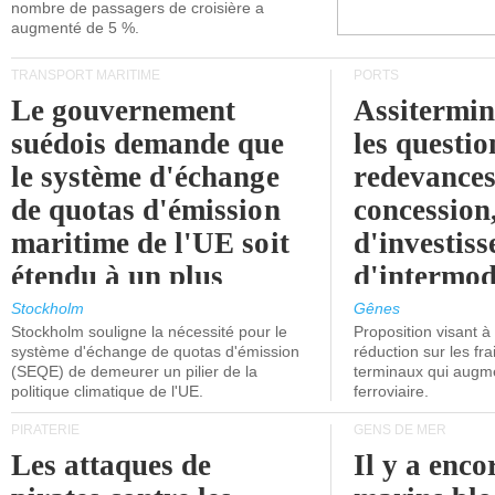
nombre de passagers de croisière a
augmenté de 5 %.
TRANSPORT MARITIME
PORTS
Le gouvernement
Assitermin
suédois demande que
les questio
le système d'échange
redevances
de quotas d'émission
concession
maritime de l'UE soit
d'investiss
étendu à un plus
d'intermod
grand nombre de
l'attention
Stockholm
Gênes
Stockholm souligne la nécessité pour le
Proposition visant 
navires.
politiciens.
système d'échange de quotas d'émission
réduction sur les fr
(SEQE) de demeurer un pilier de la
terminaux qui augmen
politique climatique de l'UE.
ferroviaire.
PIRATERIE
GENS DE MER
Les attaques de
Il y a enco