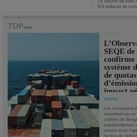
Le volume de trafic 
opérationn
8,8 milliards de ton
PORTS
L’Observ
SEQE de 
confirme 
système 
de quotas
d’émissio
impact né
les ports 
Madrid
Les corrections 
consistent en un
critères de désig
transbordement 
voisins et en l'ap
facteur de réduc