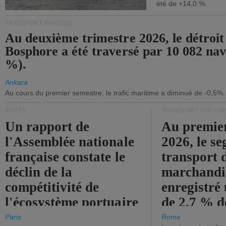
été de +14,0 %.
TRANSPORT MARITIME
Au deuxième trimestre 2026, le détroit
Bosphore a été traversé par 10 082 nav
%).
Ankara
Au cours du premier semestre, le trafic maritime a diminué de -0,5%.
PORTS
TRANSPORT PAR CHE
Un rapport de
Au premie
l'Assemblée nationale
2026, le s
française constate le
transport 
déclin de la
marchandis
compétitivité de
enregistré
l'écosystème portuaire
de 2,7 % d
de l'État.
chiffre d'a
Paris
Rome