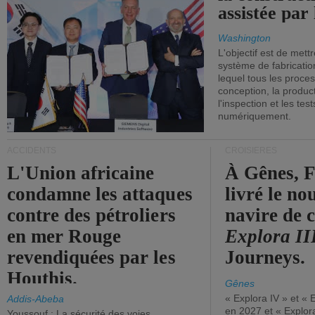
assistée par 
Washington
L'objectif est de mett
système de fabricati
lequel tous les proces
conception, la producti
l'inspection et les tes
numériquement.
ACCIDENTS
CROISIÈRES
L'Union africaine
À Gênes, F
condamne les attaques
livré le n
contre des pétroliers
navire de c
en mer Rouge
Explora II
revendiquées par les
Journeys.
Houthis.
Gênes
« Explora IV » et « 
Addis-Abeba
en 2027 et « Explor
Youssouf : La sécurité des voies