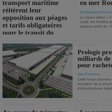
transport maritime
en mer Ro
réitèrent leur
Southampton/San'a
opposition aux péages
Le navire indien « F
coulé, les Houthis 
et tarifs obligatoires
attaque contre le «
pour le transit du
détroit d'Ormuz.
LOGISTIQUE
Prologis pro
milliards de
pour rachet
San Francisco
Cette fusion donnera
européen de la propri
d'infrastructures logis
TRANSPORT MARITIME
CROISIÈRES