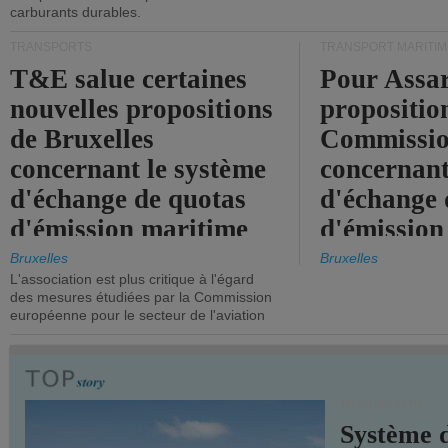
carburants durables.
TRANSPORTS
TRANSPORT MARITIM
T&E salue certaines
Pour Assar
nouvelles propositions
propositio
de Bruxelles
Commissi
concernant le système
concernant
d'échange de quotas
d'échange 
d'émission maritime
d'émission
de l'UE.
timide, alo
Bruxelles
Bruxelles
L'association est plus critique à l'égard
mesures pl
des mesures étudiées par la Commission
courageuse
européenne pour le secteur de l'aviation
attendues.
TRANSPORTS
Système 