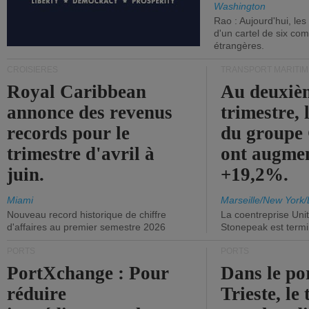
Washington
Rao : Aujourd'hui, le
d'un cartel de six co
étrangères.
CROISIÈRES
TRANSPORT MARITIM
Royal Caribbean
Au deuxiè
annonce des revenus
trimestre, 
records pour le
du group
trimestre d'avril à
ont augme
juin.
+19,2%.
Miami
Marseille/New York/
Nouveau record historique de chiffre
La coentreprise Uni
d'affaires au premier semestre 2026
Stonepeak est term
PORTS
PORTS
PortXchange : Pour
Dans le po
réduire
Trieste, le 