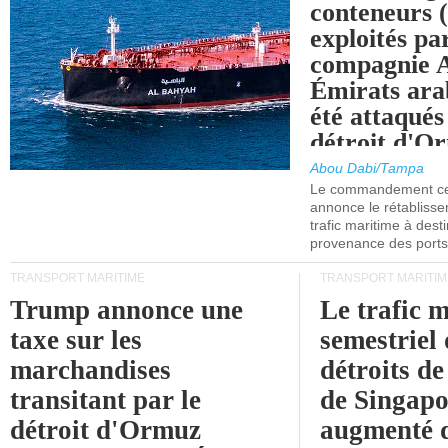
conteneurs
exploités pa
compagnie
Émirats ara
été attaqués
détroit d'O
Abou Dabi/Tampa
Le commandement cen
annonce le rétabliss
trafic maritime à dest
provenance des ports 
TRANSPORT MARITIME
TRANSPORT MARITIM
Trump annonce une
Le trafic 
taxe sur les
semestriel 
marchandises
détroits d
transitant par le
de Singapo
détroit d'Ormuz
augmenté 