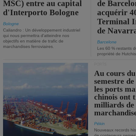
MSC) entre au capital
de Barcelo
d'Interporto Bologne
acquérir 
Terminal 
Bologne
de Navarr
Caliandro : Un développement industriel
qui nous permettra d'atteindre nos
objectifs en matière de trafic de
Barcelone
marchandises ferroviaires.
Les 60 % restants du
propriété de Hutchis
PORTS
Au cours du
semestre de 
les ports ma
chinois ont t
milliards de
marchandise
Pékin
Nouveaux records hist
de conteneurs semestri