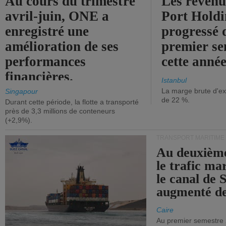
Au cours du trimestre
Les revenu
avril-juin, ONE a
Port Holdi
enregistré une
progressé 
amélioration de ses
premier se
performances
cette année
financières.
Istanbul
La marge brute d'ex
Singapour
de 22 %.
Durant cette période, la flotte a transporté
près de 3,3 millions de conteneurs
(+2,9%).
TRANSPORT MARITIME
Au deuxième
le trafic ma
le canal de 
augmenté de
Caire
Au premier semestre 