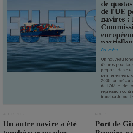
de quotas
de l'UE p
navires :
Commiss
européen
partielle
demandes
Bruxelles
armateur
Un nouveau fonds
d'euros pour les
propres, des ex
permanentes pro
2035, un mécani
de l'OMI et des 
répression contre
transbordement «
ACCIDENTS
PORTS
Un autre navire a été
Port de Gi
touché par un obus
Premier r