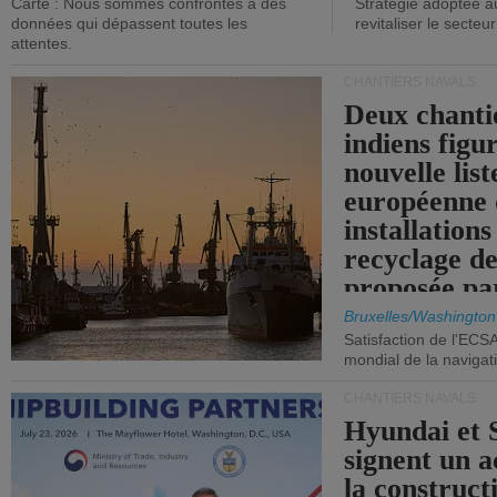
Carte : Nous sommes confrontés à des
Stratégie adoptée a
données qui dépassent toutes les
revitaliser le secteur
attentes.
CHANTIERS NAVALS
Deux chanti
indiens figu
nouvelle list
européenne 
installations
recyclage de
proposée pa
Commission
Bruxelles/Washington
Satisfaction de l'ECS
mondial de la navigat
CHANTIERS NAVALS
Hyundai et 
signent un 
la construct