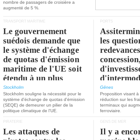
nombre de passagers de croisière a
augmenté de 5 %.
TRANSPORT MARITIME
PORTS
Le gouvernement
Assitermin
suédois demande que
les questio
le système d'échange
redevances
de quotas d'émission
concession
maritime de l'UE soit
d'investiss
étendu à un plus
d'intermod
grand nombre de
l'attention
Stockholm
Gênes
Stockholm souligne la nécessité pour le
Proposition visant 
navires.
politiciens.
système d'échange de quotas d'émission
réduction sur les fr
(SEQE) de demeurer un pilier de la
terminaux qui augmen
politique climatique de l'UE.
ferroviaire.
PIRATERIE
GENS DE MER
Les attaques de
Il y a enco