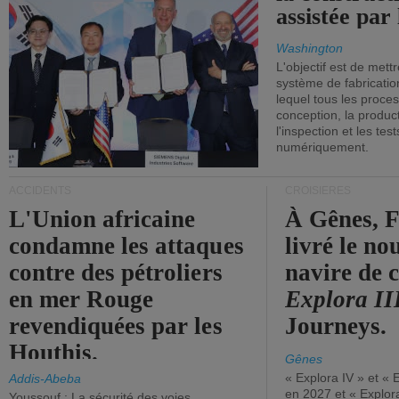
assistée par 
Washington
L'objectif est de mett
système de fabricati
lequel tous les proces
conception, la producti
l'inspection et les tes
numériquement.
ACCIDENTS
CROISIÈRES
L'Union africaine
À Gênes, F
condamne les attaques
livré le n
contre des pétroliers
navire de c
en mer Rouge
Explora II
revendiquées par les
Journeys.
Houthis.
Gênes
« Explora IV » et « 
Addis-Abeba
en 2027 et « Explor
Youssouf : La sécurité des voies