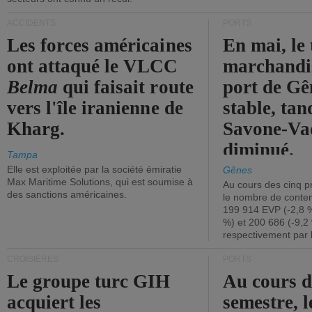
ACCIDENTS
PORTS
Les forces américaines
En mai, le 
ont attaqué le VLCC
marchandis
Belma
qui faisait route
port de Gên
vers l'île iranienne de
stable, tan
Kharg.
Savone-Vad
diminué.
Tampa
Elle est exploitée par la société émiratie
Gênes
Max Maritime Solutions, qui est soumise à
Au cours des cinq p
des sanctions américaines.
le nombre de conten
199 914 EVP (-2,8 %
%) et 200 686 (-9,2 
respectivement par 
CROISIÈRES
PORTS
Le groupe turc GIH
Au cours 
acquiert les
semestre, l