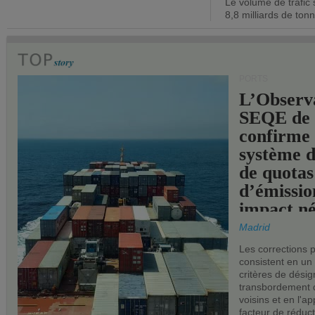
Le volume de trafic 
opérationn
8,8 milliards de ton
PORTS
L’Observ
SEQE de 
confirme 
système 
de quotas
d’émissio
impact né
les ports 
Madrid
Les corrections 
consistent en un
critères de désig
transbordement 
voisins et en l'ap
facteur de réduc