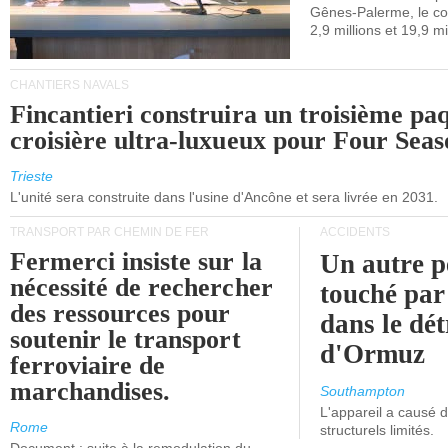
Gênes-Palerme, le coû
occidentale.
2,9 millions et 19,9 mi
CHANTIERS NAVALS
Fincantieri construira un troisième pa
croisière ultra-luxueux pour Four Seas
Trieste
L'unité sera construite dans l'usine d'Ancône et sera livrée en 2031.
TRANSPORT PAR CHEMIN DE FER
ACCIDENTS
Fermerci insiste sur la
Un autre p
nécessité de rechercher
touché par
des ressources pour
dans le dét
soutenir le transport
d'Ormuz
ferroviaire de
marchandises.
Southampton
L'appareil a causé
Rome
structurels limités.