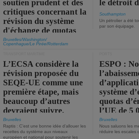
soutien prudent et des
le détroit
critiques concernant la
Southampton
révision du système
Un pétrolier a été 
par son équipage.
d'échange de quotas
d'émission de l'UE.
Bruxelles/Washington/
Copenhague/Le Pirée/Rotterdam
TRANSPORT MARITIME
PORTS
L’ECSA considère la
ESPO : No
révision proposée du
l’abaissem
SEQE-UE comme une
d’applicat
première étape, mais
système d’
beaucoup d’autres
quotas d’é
devraient suivre.
l’UE de 5 
tonneaux d
Bruxelles
Bruxelles
Raptis : C’est une bonne idée d’allouer les
Nous saluons les me
brute.
recettes du système aux niveaux
réduire les escales 
européen et national pour soutenir les