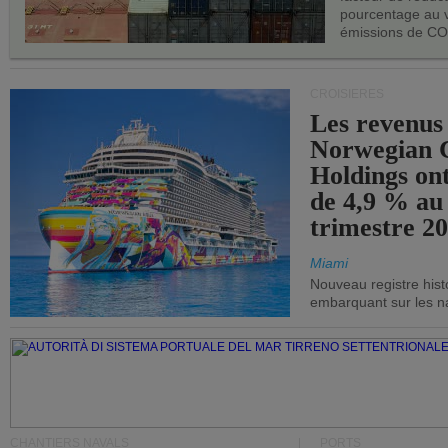
pourcentage au 
émissions de CO
CROISIÈRES
Les revenus
Norwegian C
Holdings on
de 4,9 % au
trimestre 20
Miami
Nouveau registre his
embarquant sur les nav
CHANTIERS NAVALS
PORTS