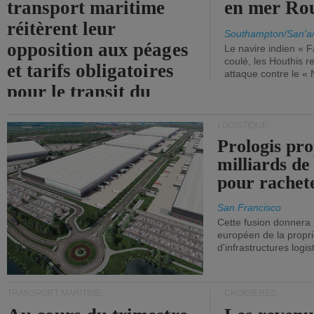
transport maritime
en mer Ro
réitèrent leur
Southampton/San'a
opposition aux péages
Le navire indien « F
coulé, les Houthis 
et tarifs obligatoires
attaque contre le «
pour le transit du
détroit d'Ormuz.
LOGISTIQUE
Prologis pro
milliards de
pour rachet
San Francisco
Cette fusion donnera
européen de la propri
d'infrastructures logis
TRANSPORT MARITIME
CROISIÈRES