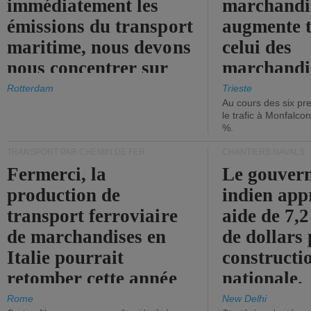
immédiatement les
marchandis
émissions du transport
augmente t
maritime, nous devons
celui des
nous concentrer sur
marchandis
les ports.
diminue.
Rotterdam
Trieste
Au cours des six pr
le trafic à Monfalco
%.
TRANSPORT PAR CHEMIN DE FER
CHANTIERS NAVALS
Fermerci, la
Le gouver
production de
indien app
transport ferroviaire
aide de 7,2
de marchandises en
de dollars 
Italie pourrait
constructi
retomber cette année
nationale.
aux niveaux de 2015.
Rome
New Delhi