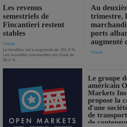
Les revenus
Au deuxiè
semestriels de
trimestre, 
Fincantieri restent
marchandis
stables
ports alba
augmenté 
Trieste
Le bénéfice net a augmenté de 191,4 %.
Tirana
Les nouvelles commandes ont chuté de
58,5 %.
TRANSPORT MARITIME
Le groupe d
américain 
Markets Ins
propose la c
d'une sociét
de transpor
de conteneu