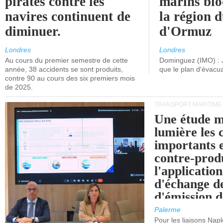
pirates contre les
marins blo
navires continuent de
la région d
diminuer.
d'Ormuz
Londres
Londres
Au cours du premier semestre de cette
Dominguez (IMO) : 
année, 38 accidents se sont produits,
que le plan d'évacua
contre 90 au cours des six premiers mois
de 2025.
TRANSPORT MARITIME
Une étude m
lumière les 
importants e
contre-produ
l'applicatio
d'échange d
d'émission d
(SEQE-UE) a
Palerme
maritimes av
Pour les liaisons Nap