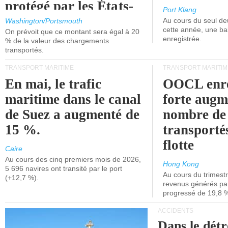
protégé par les États-
Port Klang
Unis.
Au cours du seul de
Washington/Portsmouth
cette année, une ba
On prévoit que ce montant sera égal à 20
enregistrée.
% de la valeur des chargements
transportés.
TRANSPORT MARITIME
TRANSPORT MARITIM
En mai, le trafic
OOCL enre
maritime dans le canal
forte augm
de Suez a augmenté de
nombre de
15 %.
transporté
flotte
Caire
Au cours des cinq premiers mois de 2026,
Hong Kong
5 696 navires ont transité par le port
Au cours du trimestre
(+12,7 %).
revenus générés par 
progressé de 19,8 
ACCIDENTS
Dans le détr