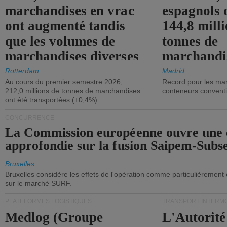
marchandises en vrac
espagnols o
ont augmenté tandis
144,8 mill
que les volumes de
tonnes de
marchandises diverses
marchandi
ont diminué.
(+2,9%).
Rotterdam
Madrid
Au cours du premier semestre 2026,
Record pour les ma
212,0 millions de tonnes de marchandises
conteneurs convent
ont été transportées (+0,4%).
CONCURRENCE
La Commission européenne ouvre une 
approfondie sur la fusion Saipem-Subs
Bruxelles
Bruxelles considère les effets de l'opération comme particulièrement
sur le marché SURF.
PLATEFORMES LOGISTIQUES
TRANSPORT INTERM
Medlog (Groupe
L'Autorité