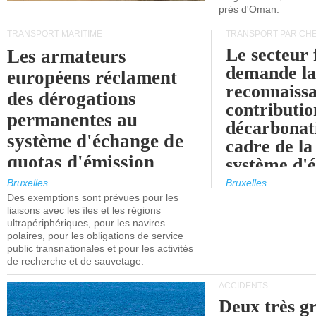
près d'Oman.
TRANSPORT MARITIME
TRANSPORT PAR CHE
Le secteur 
Les armateurs
demande l
européens réclament
reconnaissa
des dérogations
contributio
permanentes au
décarbonat
système d'échange de
cadre de la
quotas d'émission
système d'
maritimes de l'UE
quotas d'ém
Bruxelles
Bruxelles
l'UE (SEQ
Des exemptions sont prévues pour les
après 2030.
liaisons avec les îles et les régions
ultrapériphériques, pour les navires
polaires, pour les obligations de service
public transnationales et pour les activités
de recherche et de sauvetage.
ACCIDENTS
Deux très g