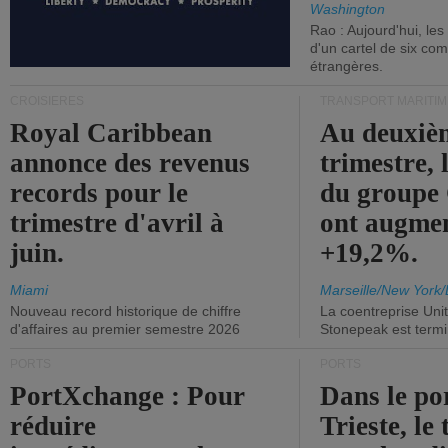
Washington
Rao : Aujourd'hui, le
d'un cartel de six co
étrangères.
CROISIÈRES
TRANSPORT MARITIM
Royal Caribbean
Au deuxiè
annonce des revenus
trimestre, 
records pour le
du group
trimestre d'avril à
ont augme
juin.
+19,2%.
Miami
Marseille/New York/
Nouveau record historique de chiffre
La coentreprise Uni
d'affaires au premier semestre 2026
Stonepeak est term
PORTS
PORTS
PortXchange : Pour
Dans le po
réduire
Trieste, le 