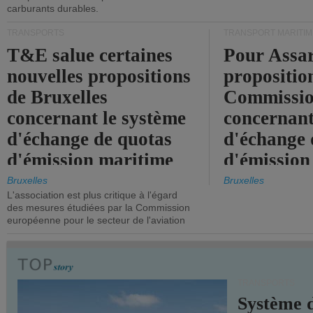
carburants durables.
TRANSPORTS
TRANSPORT MARITIM
T&E salue certaines
Pour Assar
nouvelles propositions
propositio
de Bruxelles
Commissi
concernant le système
concernant
d'échange de quotas
d'échange 
d'émission maritime
d'émission
de l'UE.
timide, alo
Bruxelles
Bruxelles
L'association est plus critique à l'égard
mesures pl
des mesures étudiées par la Commission
courageuse
européenne pour le secteur de l'aviation
attendues.
TRANSPORTS
Système 