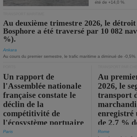
été de +14,0 %.
TRANSPORT MARITIME
Au deuxième trimestre 2026, le détroit
Bosphore a été traversé par 10 082 nav
%).
Ankara
Au cours du premier semestre, le trafic maritime a diminué de -0,5%.
PORTS
TRANSPORT PAR CHE
Un rapport de
Au premie
l'Assemblée nationale
2026, le s
française constate le
transport 
déclin de la
marchandis
compétitivité de
enregistré
l'écosystème portuaire
de 2,7 % d
de l'État.
chiffre d'a
Paris
Rome