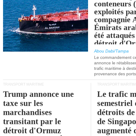
conteneurs
exploités pa
compagnie
Émirats ara
été attaqués
détroit d'O
Abou Dabi/Tampa
Le commandement cen
annonce le rétabliss
trafic maritime à dest
provenance des ports 
TRANSPORT MARITIME
TRANSPORT MARITIM
Trump annonce une
Le trafic 
taxe sur les
semestriel 
marchandises
détroits d
transitant par le
de Singapo
détroit d'Ormuz
augmenté 