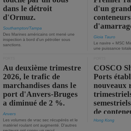
dans le détroit
d'un grand
d'Ormuz.
conteneurs
d'amarrage
Southampton/Tampa
Des Marines américains ont mené une
Gioia Tauro
inspection à bord d'un pétrolier sous
Le navire « MSC Mir
sanctions.
une puissance total
PORTS
PORTS
Au deuxième trimestre
COSCO Sh
2026, le trafic de
Ports établ
marchandises dans le
nouveaux 
port d'Anvers-Bruges
trimestriel
a diminué de 2 %.
semestriels
de contene
Anvers
Les volumes de vrac sec récupérés et le
Hong Kong
matériel roulant ont augmenté. D'autres
secteurs ont connu un recul.