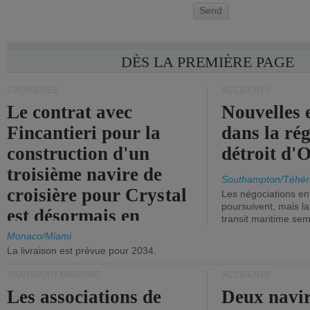
Send
DÈS LA PREMIÈRE PAGE
CROISIÈRES
ACCIDENTS
Le contrat avec
Nouvelles 
Fincantieri pour la
dans la ré
construction d'un
détroit d'
troisième navire de
Southampton/Téhér
croisière pour Crystal
Les négociations en
poursuivent, mais l
est désormais en
transit maritime sem
vigueur.
Monaco/Miami
La livraison est prévue pour 2034.
TRANSPORT MARITIME
ACCIDENTS
Les associations de
Deux navir