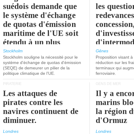
suédois demande que
les questio
le système d'échange
redevances
de quotas d'émission
concession
maritime de l'UE soit
d'investiss
étendu à un plus
d'intermod
grand nombre de
l'attention
Stockholm
Gênes
Stockholm souligne la nécessité pour le
Proposition visant 
navires.
politiciens.
système d'échange de quotas d'émission
réduction sur les fr
(SEQE) de demeurer un pilier de la
terminaux qui augmen
politique climatique de l'UE.
ferroviaire.
PIRATERIE
GENS DE MER
Les attaques de
Il y a enco
pirates contre les
marins blo
navires continuent de
la région d
diminuer.
d'Ormuz
Londres
Londres