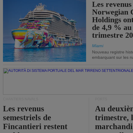
Les revenus
Norwegian C
Holdings on
de 4,9 % au
trimestre 20
Miami
Nouveau registre his
embarquant sur les nav
CHANTIERS NAVALS
PORTS
Les revenus
Au deuxiè
semestriels de
trimestre, 
Fincantieri restent
marchandis