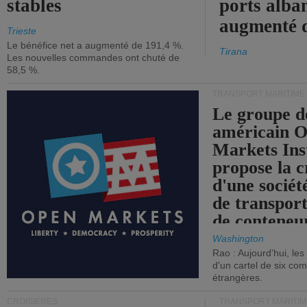
stables
ports alba
augmenté 
Trieste
Le bénéfice net a augmenté de 191,4 %.
Tirana
Les nouvelles commandes ont chuté de
58,5 %.
TRANSPORT MARITIME
Le groupe d
américain 
Markets Ins
propose la c
d'une sociét
de transpor
de conteneu
Washington
Rao : Aujourd'hui, le
d'un cartel de six co
étrangères.
CROISIÈRES
TRANSPORT MARITIM