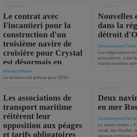
CROISIÈRES
ACCIDENTS
Le contrat avec
Nouvelles 
Fincantieri pour la
dans la ré
construction d'un
détroit d'
troisième navire de
Southampton/Téhér
croisière pour Crystal
Les négociations en
poursuivent, mais l
est désormais en
transit maritime sem
vigueur.
Monaco/Miami
La livraison est prévue pour 2034.
TRANSPORT MARITIME
ACCIDENTS
Les associations de
Deux navir
transport maritime
en mer Ro
réitèrent leur
Southampton/San'a
opposition aux péages
Le navire indien « F
coulé, les Houthis 
et tarifs obligatoires
attaque contre le «