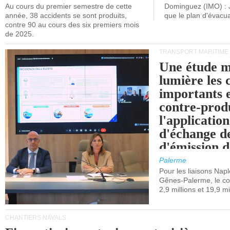
Au cours du premier semestre de cette
Dominguez (IMO) : 
année, 38 accidents se sont produits,
que le plan d'évacua
contre 90 au cours des six premiers mois
de 2025.
TRANSPORT MARITIME
Une étude m
lumière les 
importants e
contre-produ
l'applicatio
d'échange d
d'émission d
(SEQE-UE) a
Palerme
maritimes av
Pour les liaisons Nap
Gênes-Palerme, le coû
occidentale.
2,9 millions et 19,9 mi
CHANTIERS NAVALS