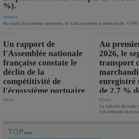
%).
Ankara
Au cours du premier semestre, le trafic maritime a diminué de -0,5%.
PORTS
TRANSPORT PAR CHE
Un rapport de
Au premie
l'Assemblée nationale
2026, le s
française constate le
transport 
déclin de la
marchandis
compétitivité de
enregistré
l'écosystème portuaire
de 2,7 % d
de l'État.
chiffre d'a
Paris
Rome
Le volume de trafic 
opérationn
8,8 milliards de ton