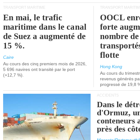
TRANSPORT MARITIME
TRANSPORT MARITIM
En mai, le trafic
OOCL enre
maritime dans le canal
forte augm
de Suez a augmenté de
nombre de
15 %.
transporté
flotte
Caire
Au cours des cinq premiers mois de 2026,
Hong Kong
5 696 navires ont transité par le port
Au cours du trimestre
(+12,7 %).
revenus générés par 
progressé de 19,8 
ACCIDENTS
Dans le détr
d'Ormuz, un
conteneurs a
près des cô