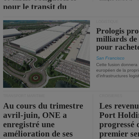
pour le transit du
détroit d'Ormuz.
LOGISTIQUE
Prologis pro
milliards de
pour rachet
San Francisco
Cette fusion donnera
européen de la propri
d'infrastructures logis
TRANSPORT MARITIME
CROISIÈRES
Au cours du trimestre
Les revenu
avril-juin, ONE a
Port Holdi
enregistré une
progressé 
amélioration de ses
premier se