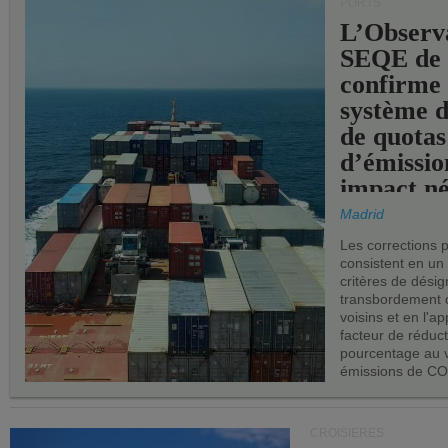
PORTS
L’Observ
SEQE de 
confirme 
système 
de quotas
d’émissio
impact né
les ports 
Madrid
Les corrections 
consistent en un
critères de désig
transbordement 
voisins et en l'ap
facteur de réduc
pourcentage au 
émissions de CO
CROISIÈRES