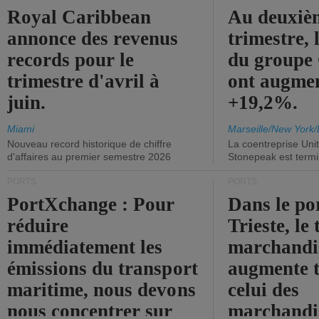
Royal Caribbean
Au deuxiè
annonce des revenus
trimestre, 
records pour le
du group
trimestre d'avril à
ont augme
juin.
+19,2%.
Miami
Marseille/New York/
Nouveau record historique de chiffre
La coentreprise Uni
d'affaires au premier semestre 2026
Stonepeak est term
PORTS
PORTS
PortXchange : Pour
Dans le po
réduire
Trieste, le 
immédiatement les
marchandis
émissions du transport
augmente t
maritime, nous devons
celui des
nous concentrer sur
marchandis