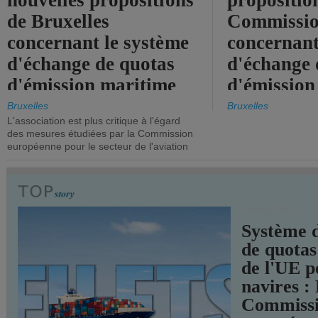
nouvelles propositions
propositio
de Bruxelles
Commissi
concernant le système
concernant
d'échange de quotas
d'échange 
d'émission maritime
d'émission
de l'UE.
timide, alo
Bruxelles
Bruxelles
L'association est plus critique à l'égard
mesures pl
des mesures étudiées par la Commission
courageuse
européenne pour le secteur de l'aviation
attendues.
TRANSPORTS
Système 
de quotas
de l'UE p
navires :
Commiss