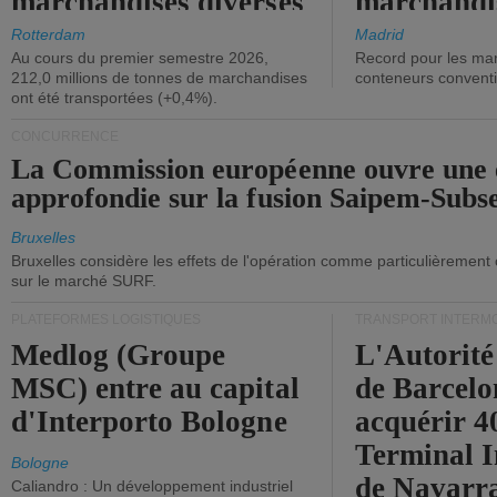
marchandises diverses
marchandi
ont diminué.
(+2,9%).
Rotterdam
Madrid
Au cours du premier semestre 2026,
Record pour les ma
212,0 millions de tonnes de marchandises
conteneurs convent
ont été transportées (+0,4%).
CONCURRENCE
La Commission européenne ouvre une 
approfondie sur la fusion Saipem-Subs
Bruxelles
Bruxelles considère les effets de l'opération comme particulièrement
sur le marché SURF.
PLATEFORMES LOGISTIQUES
TRANSPORT INTERM
Medlog (Groupe
L'Autorité
MSC) entre au capital
de Barcelo
d'Interporto Bologne
acquérir 
Terminal 
Bologne
de Navarr
Caliandro : Un développement industriel