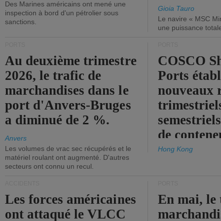
Des Marines américains ont mené une
Gioia Tauro
inspection à bord d'un pétrolier sous
Le navire « MSC Mir
sanctions.
une puissance total
PORTS
PORTS
Au deuxième trimestre
COSCO Sh
2026, le trafic de
Ports établ
marchandises dans le
nouveaux 
port d'Anvers-Bruges
trimestriel
a diminué de 2 %.
semestriels
de contene
Anvers
Les volumes de vrac sec récupérés et le
Hong Kong
matériel roulant ont augmenté. D'autres
secteurs ont connu un recul.
ACCIDENTS
PORTS
Les forces américaines
En mai, le 
ont attaqué le VLCC
marchandis