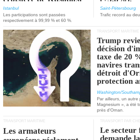
et de Lisbonne.
Istanbul
Saint-Pétersbourg
Les participations sont passées
Trafic record au de
respectivement à 99,99 % et 60 %.
TRANSPORT MARITIME
Trump revie
décision d'
taxe de 20 %
navires tran
détroit d'O
protection 
Washington/Southam
Par ailleurs, un autre p
Magnesium », a été t
près d'Oman.
TRANSPORT MARITIME
TRANSPORT PAR CHE
Le secteur 
Les armateurs
demande l