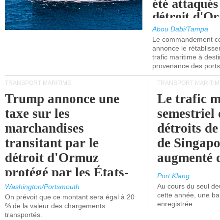
été attaqués
détroit d'O
Abou Dabi/Tampa
Le commandement cen
annonce le rétabliss
trafic maritime à dest
provenance des ports 
TRANSPORT MARITIME
TRANSPORT MARITIM
Trump annonce une
Le trafic 
taxe sur les
semestriel 
marchandises
détroits d
transitant par le
de Singapo
détroit d'Ormuz
augmenté 
protégé par les États-
Port Klang
Unis.
Au cours du seul de
Washington/Portsmouth
cette année, une ba
On prévoit que ce montant sera égal à 20
enregistrée.
% de la valeur des chargements
transportés.