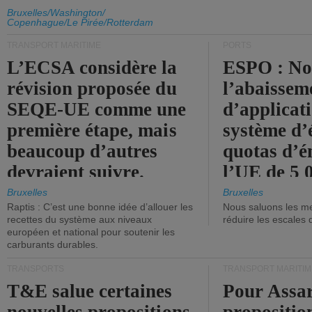
d'émission de l'UE.
Bruxelles/Washington/
Copenhague/Le Pirée/Rotterdam
TRANSPORT MARITIME
PORTS
L’ECSA considère la
ESPO : No
révision proposée du
l’abaissem
SEQE-UE comme une
d’applicat
première étape, mais
système d’
beaucoup d’autres
quotas d’é
devraient suivre.
l’UE de 5 
tonneaux d
Bruxelles
Bruxelles
Raptis : C’est une bonne idée d’allouer les
Nous saluons les me
brute.
recettes du système aux niveaux
réduire les escales 
européen et national pour soutenir les
carburants durables.
TRANSPORTS
TRANSPORT MARITIM
T&E salue certaines
Pour Assar