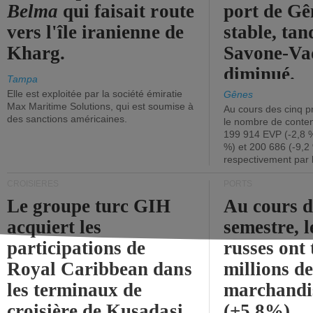
Belma
qui faisait route
port de Gên
vers l'île iranienne de
stable, tan
Kharg.
Savone-Vad
diminué.
Tampa
Elle est exploitée par la société émiratie
Gênes
Max Maritime Solutions, qui est soumise à
Au cours des cinq p
des sanctions américaines.
le nombre de conten
199 914 EVP (-2,8 %
%) et 200 686 (-9,2 
respectivement par 
CROISIÈRES
PORTS
Le groupe turc GIH
Au cours 
acquiert les
semestre, l
participations de
russes ont 
Royal Caribbean dans
millions d
les terminaux de
marchandi
croisière de Kusadasi
(+5,8%).