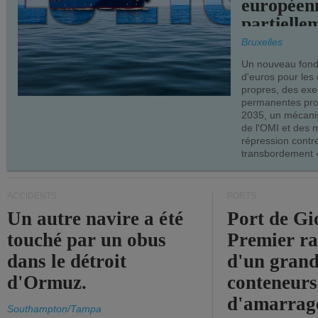
européen
partielle
demandes
Bruxelles
armateur
Un nouveau fonds
d'euros pour les
propres, des ex
permanentes pro
2035, un mécani
de l'OMI et des 
répression contre
transbordement «
ACCIDENTS
PORTS
Un autre navire a été
Port de Gi
touché par un obus
Premier r
dans le détroit
d'un grand
d'Ormuz.
conteneurs
d'amarrage
Southampton/Tampa