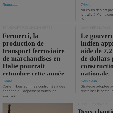
les ports.
diminue.
Rotterdam
Trieste
Au cours des six pr
le trafic à Monfalco
%.
TRANSPORT PAR CHEMIN DE FER
CHANTIERS NAVALS
Fermerci, la
Le gouver
production de
indien app
transport ferroviaire
aide de 7,2
de marchandises en
de dollars 
Italie pourrait
constructi
retomber cette année
nationale.
aux niveaux de 2015.
Rome
New Delhi
Carte : Nous sommes confrontés à des
Stratégie adoptée a
données qui dépassent toutes les
revitaliser le secteur
attentes.
CHANTIERS NAVALS
Deux chanti