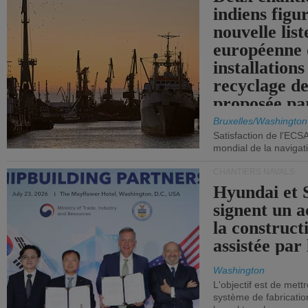
indiens figu
nouvelle list
européenne 
installations
recyclage de
proposée pa
Commission
Bruxelles/Washington
Satisfaction de l'ECS
mondial de la navigat
CHANTIERS NAVALS
Hyundai et 
signent un 
la construct
assistée par 
Washington
L'objectif est de mett
système de fabricati