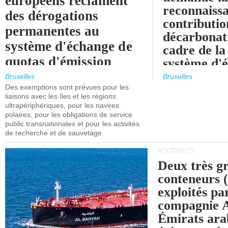
européens réclament
reconnaissa
des dérogations
contributio
permanentes au
décarbonat
système d'échange de
cadre de la
quotas d'émission
système d'
maritimes de l'UE
quotas d'ém
Bruxelles
Bruxelles
l'UE (SEQ
Des exemptions sont prévues pour les
après 2030.
liaisons avec les îles et les régions
ultrapériphériques, pour les navires
polaires, pour les obligations de service
public transnationales et pour les activités
de recherche et de sauvetage.
ACCIDENTS
Deux très g
conteneurs
exploités pa
compagnie
Émirats ara