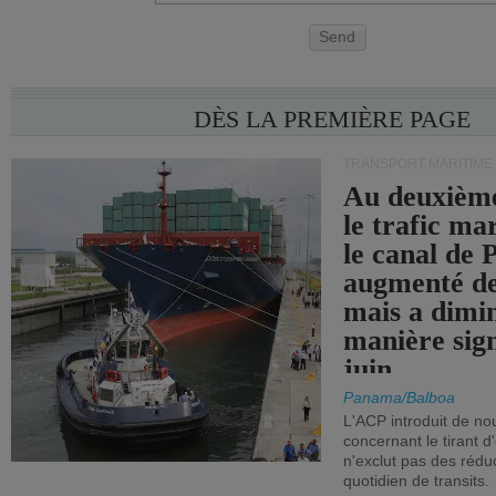
Send
DÈS LA PREMIÈRE PAGE
TRANSPORT MARITIME
Au deuxième
le trafic ma
le canal de
augmenté de
mais a dimi
manière sign
juin.
Panama/Balboa
L'ACP introduit de nou
concernant le tirant d
n'exclut pas des réd
quotidien de transits.