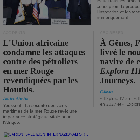
lequel tous les proces
conception, la producti
l'inspection et les tes
numériquement.
ACCIDENTS
CROISIÈRES
L'Union africaine
À Gênes, F
condamne les attaques
livré le n
contre des pétroliers
navire de c
en mer Rouge
Explora II
revendiquées par les
Journeys.
Houthis.
Gênes
« Explora IV » et « 
Addis-Abeba
en 2027 et « Explor
Youssouf : La sécurité des voies
maritimes de la mer Rouge revêt une
importance stratégique vitale pour
l'Afrique.