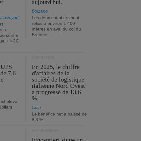
er
aujourd'hui.
Bolzano
a'a/Riyad
Les deux chantiers sont
reliés à environ 1 400
es
mètres en aval du col du
s a
Brenner.
que contre
ique « NCC
LOGISTIQUE
d'UPS
En 2025, le chiffre
de 7,6
d'affaires de la
me
société de logistique
italienne Nord Ovest
a progressé de 13,6
%.
est élevé
dollars
Coin
Le bénéfice net a baissé de
8,3 %
ENTREPRISES
Fincantieri signe un