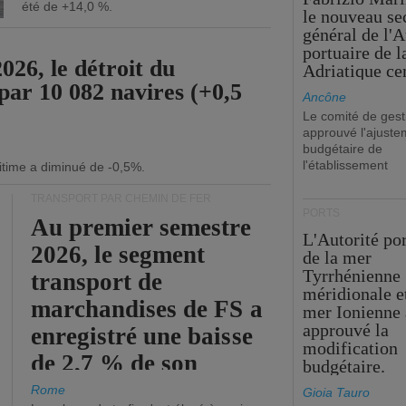
été de +14,0 %.
le nouveau se
général de l'A
portuaire de 
26, le détroit du
Adriatique cen
par 10 082 navires (+0,5
Ancône
Le comité de gest
approuvé l'ajuste
budgétaire de
l'établissement
itime a diminué de -0,5%.
TRANSPORT PAR CHEMIN DE FER
PORTS
Au premier semestre
L'Autorité po
2026, le segment
de la mer
Tyrrhénienne
transport de
méridionale et
marchandises de FS a
mer Ionienne 
approuvé la
enregistré une baisse
modification
de 2,7 % de son
budgétaire.
chiffre d'affaires
Rome
Gioia Tauro