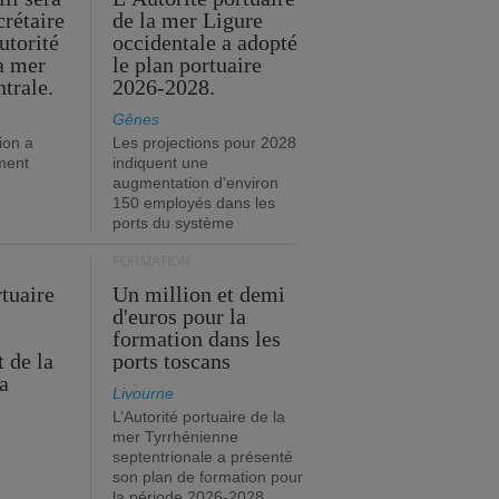
crétaire
de la mer Ligure
utorité
occidentale a adopté
la mer
le plan portuaire
trale.
2026-2028.
Gênes
ion a
Les projections pour 2028
ment
indiquent une
augmentation d'environ
150 employés dans les
ports du système
FORMATION
rtuaire
Un million et demi
d'euros pour la
formation dans les
 de la
ports toscans
a
Livourne
L’Autorité portuaire de la
mer Tyrrhénienne
septentrionale a présenté
son plan de formation pour
la période 2026-2028.