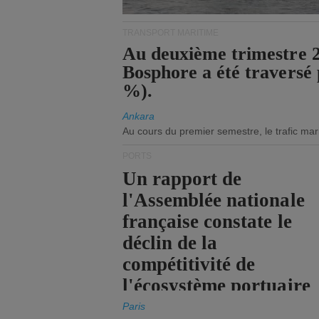
TRANSPORT MARITIME
Au deuxième trimestre 20
Bosphore a été traversé 
%).
Ankara
Au cours du premier semestre, le trafic mar
PORTS
Un rapport de
l'Assemblée nationale
française constate le
déclin de la
compétitivité de
l'écosystème portuaire
de l'État.
Paris