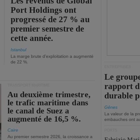
Les revenus de Global
Port Holdings ont
progressé de 27 % au
premier semestre de
cette année.
Istanbul
La marge brute d'exploitation a augmenté
de 22 %.
ENTREPRISES
Le groupe
rapport 
TRANSPORT MARITIME
Au deuxième trimestre,
durable 
le trafic maritime dans
Gênes
le canal de Suez a
La valeur de la p
augmenté de 16,5 %.
embauches ont a
Caire
PORTS
Au premier semestre 2026, la croissance a
Fabrizio Maril