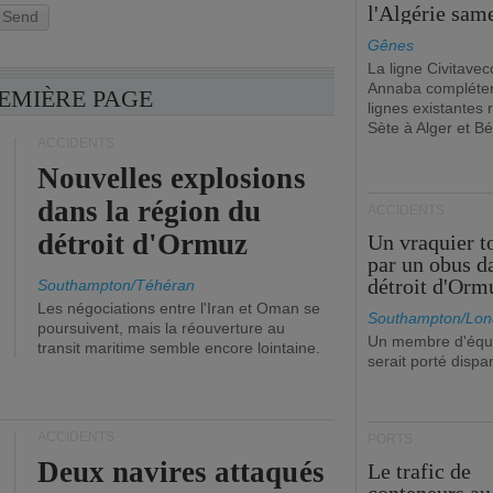
l'Algérie sam
Send
Gênes
La ligne Civitavec
Annaba compléter
REMIÈRE PAGE
lignes existantes r
Sète à Alger et Bé
ACCIDENTS
Nouvelles explosions
dans la région du
ACCIDENTS
détroit d'Ormuz
Un vraquier t
par un obus d
détroit d'Orm
Southampton/Téhéran
Les négociations entre l'Iran et Oman se
Southampton/Lon
poursuivent, mais la réouverture au
Un membre d'équ
transit maritime semble encore lointaine.
serait porté dispa
ACCIDENTS
PORTS
Deux navires attaqués
Le trafic de