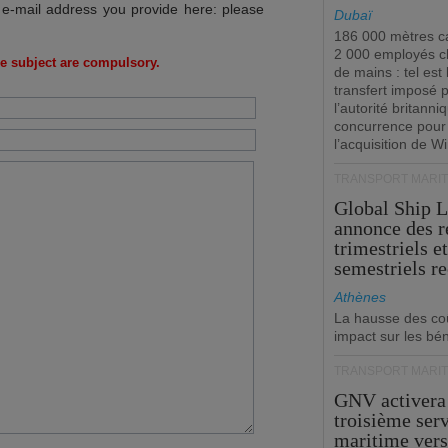
 e-mail address you provide here: please
Dubaï
186 000 mètres ca
2 000 employés 
e subject are compulsory.
de mains : tel est 
transfert imposé 
l’autorité britanni
concurrence pour
l’acquisition de W
TRANSPORT MARIT
Global Ship 
annonce des 
trimestriels e
semestriels re
Athènes
La hausse des co
impact sur les bé
TRANSPORT MARIT
GNV activera
troisième ser
maritime ver