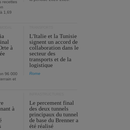
s recettes
en
 à 1,69
RMODAL
TRANSPORTS
ia
L'Italie et la Tunisie
inal
signent un accord de
Orte à
collaboration dans le
née
secteur des
transports et de la
logistique
Rome
on 96 000
errain et
INFRASTRUCTURES
re
Le percement final
enant à
des deux tunnels
principaux du tunnel
é
de base du Brenner a
s
été réalisé