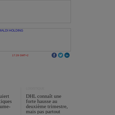
17:29 GMT+2
LOGISTIQUE
uiert
DHL connaît une
stiques
forte hausse au
ume-
deuxième trimestre,
mais pas partout