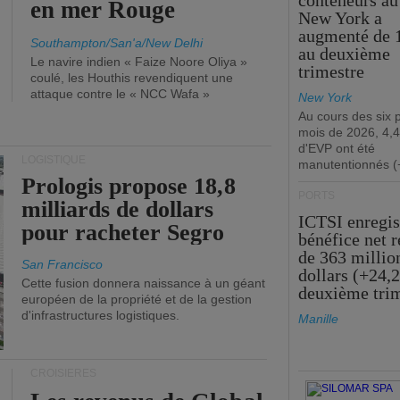
conteneurs au
en mer Rouge
New York a
augmenté de 
Southampton/San'a/New Delhi
au deuxième
Le navire indien « Faize Noore Oliya »
trimestre
coulé, les Houthis revendiquent une
attaque contre le « NCC Wafa »
New York
Au cours des six 
mois de 2026, 4,4
d'EVP ont été
LOGISTIQUE
manutentionnés (
Prologis propose 18,8
PORTS
milliards de dollars
ICTSI enregis
pour racheter Segro
bénéfice net 
de 363 millio
San Francisco
dollars (+24,
Cette fusion donnera naissance à un géant
deuxième tri
européen de la propriété et de la gestion
d'infrastructures logistiques.
Manille
CROISIÈRES