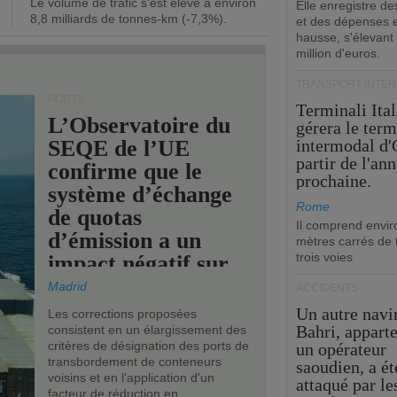
Le volume de trafic s'est élevé à environ
opérationnel.
Elle enregistre de
8,8 milliards de tonnes-km (-7,3%).
et des dépenses 
hausse, s'élevant
million d'euros.
TRANSPORT INTE
PORTS
Terminali Ital
L’Observatoire du
gérera le term
SEQE de l’UE
intermodal d'
partir de l'an
confirme que le
prochaine.
système d’échange
Rome
de quotas
Il comprend envir
d’émission a un
mètres carrés de t
trois voies
impact négatif sur
les ports de l’UE.
Madrid
ACCIDENTS
Un autre navi
Les corrections proposées
Bahri, appart
consistent en un élargissement des
critères de désignation des ports de
un opérateur
transbordement de conteneurs
saoudien, a ét
voisins et en l'application d'un
attaqué par le
facteur de réduction en