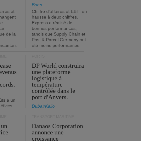
Bonn
rrés et
Chiffre d'affaires et EBIT en
changent
hausse à deux chiffres.
le
Express a réalisé de
par
bonnes performances,
que de la
tandis que Supply Chain et
Post & Parcel Germany ont
incanton.
été moins performantes.
IME
PORTS
Lease
DP World construira
revenus
une plateforme
t
logistique à
cords.
température
contrôlée dans le
port d'Anvers.
ûts a un
néfices
Dubaï/Kallo
IME
TRANSPORT MARITIME
 un
Danaos Corporation
vice
annonce une
s
croissance