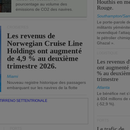
Houthis en m
pourcentage au volume des
Rouge.
émissions de CO2 des navires.
Southampton/San
Le porte-parole d
militants yéménite
CROISIÈRES
revendiqué l'atta
Les revenus de
le pétrolier chim
Norwegian Cruise Line
Ghazal ».
Holdings ont augmenté
LOGISTIQUE
de 4,9 % au deuxième
Les revenus 
trimestre 2026.
ont augmenté 
% au deuxiè
Miami
trimestre
Nouveau registre historique des passagers
Atlanta
embarquant sur les navires de la flotte
Le bénéfice net s'
à 604 millions de 
(-52,9 %).
PORTS
Le trafic de
PORTS