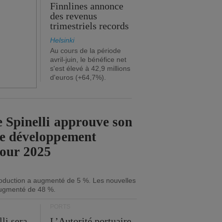
Finnlines annonce
des revenus
trimestriels records
Helsinki
Au cours de la période
avril-juin, le bénéfice net
s'est élevé à 42,9 millions
d'euros (+64,7%).
 Spinelli approuve son
de développement
pour 2025
roduction a augmenté de 5 %. Les nouvelles
ugmenté de 48 %.
PORTS
li sera
L’Autorité portuaire