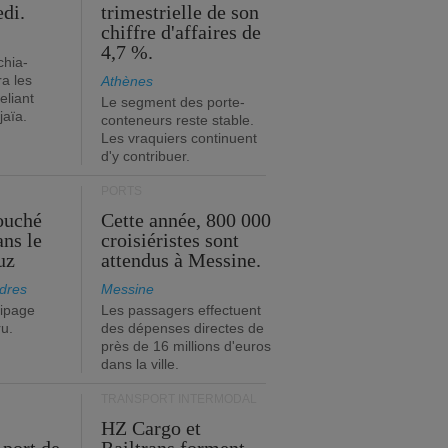
edi.
trimestrielle de son
chiffre d'affaires de
4,7 %.
chia-
a les
Athènes
eliant
Le segment des porte-
jaïa.
conteneurs reste stable.
Les vraquiers continuent
d'y contribuer.
PORTS
ouché
Cette année, 800 000
ans le
croisiéristes sont
uz
attendus à Messine.
dres
Messine
ipage
Les passagers effectuent
ru.
des dépenses directes de
près de 16 millions d'euros
dans la ville.
TRANSPORT INTERMODAL
HZ Cargo et