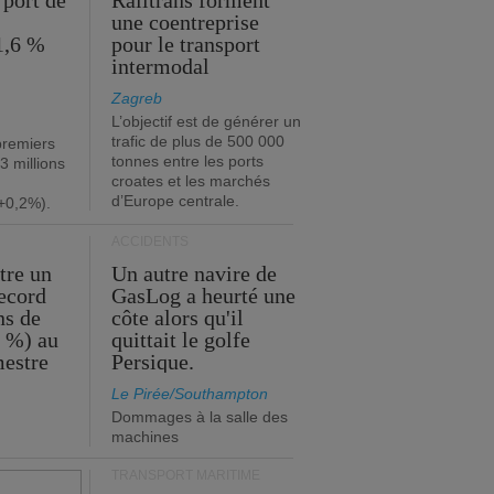
 port de
Railtrans forment
une coentreprise
1,6 %
pour le transport
intermodal
Zagreb
L’objectif est de générer un
trafic de plus de 500 000
premiers
tonnes entre les ports
3 millions
croates et les marchés
d’Europe centrale.
+0,2%).
ACCIDENTS
tre un
Un autre navire de
record
GasLog a heurté une
ns de
côte alors qu'il
2 %) au
quittait le golfe
mestre
Persique.
Le Pirée/Southampton
Dommages à la salle des
machines
TRANSPORT MARITIME