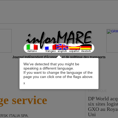
Journal indépendant d'économie et de politique des transports
We've detected that you might be
speaking a different language.
If you want to change the language of the
page you can click one of the flags above.
x
LOGISTIQUE
e service
DP World acq
six sites logi
GXO au Roya
Uni
RSK ITALIA SPA
.