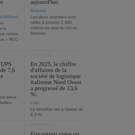
er
aujourd'hui.
Bolzano
a'a/Riyad
Les deux chantiers sont
reliés à environ 1 400
es
mètres en aval du col du
s a
Brenner.
que contre
ique « NCC
LOGISTIQUE
d'UPS
En 2025, le chiffre
de 7,6
d'affaires de la
me
société de logistique
italienne Nord Ovest
a progressé de 13,6
%.
est élevé
dollars
Coin
Le bénéfice net a baissé de
8,3 %
ENTREPRISES
Fincantieri signe un