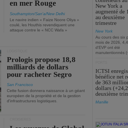
conteneurs au
en mer Rouge
New York a
augmenté de 
Southampton/San'a/New Delhi
au deuxième
Le navire indien « Faize Noore Oliya »
trimestre
coulé, les Houthis revendiquent une
attaque contre le « NCC Wafa »
New York
Au cours des six 
mois de 2026, 4,4
d'EVP ont été
LOGISTIQUE
manutentionnés (
Prologis propose 18,8
PORTS
milliards de dollars
ICTSI enregis
pour racheter Segro
bénéfice net 
de 363 millio
San Francisco
dollars (+24,
Cette fusion donnera naissance à un géant
deuxième tri
européen de la propriété et de la gestion
d'infrastructures logistiques.
Manille
CROISIÈRES