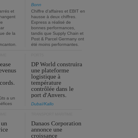
Bonn
rrés et
Chiffre d'affaires et EBIT en
changent
hausse à deux chiffres.
le
Express a réalisé de
par
bonnes performances,
que de la
tandis que Supply Chain et
Post & Parcel Germany ont
incanton.
été moins performantes.
IME
PORTS
Lease
DP World construira
revenus
une plateforme
t
logistique à
cords.
température
contrôlée dans le
port d'Anvers.
ûts a un
néfices
Dubaï/Kallo
IME
TRANSPORT MARITIME
 un
Danaos Corporation
vice
annonce une
s
croissance