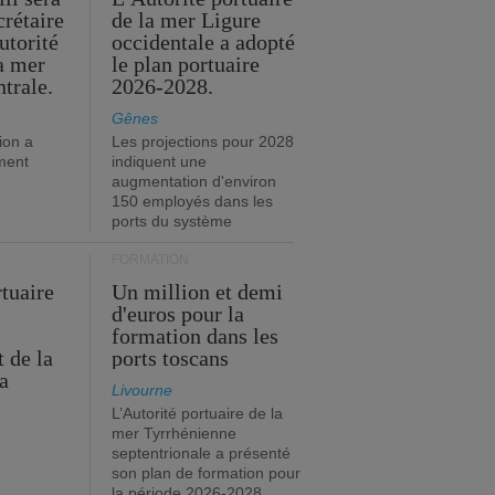
crétaire
de la mer Ligure
utorité
occidentale a adopté
la mer
le plan portuaire
trale.
2026-2028.
Gênes
ion a
Les projections pour 2028
ment
indiquent une
augmentation d'environ
150 employés dans les
ports du système
FORMATION
rtuaire
Un million et demi
d'euros pour la
formation dans les
 de la
ports toscans
a
Livourne
L’Autorité portuaire de la
mer Tyrrhénienne
septentrionale a présenté
son plan de formation pour
la période 2026-2028.