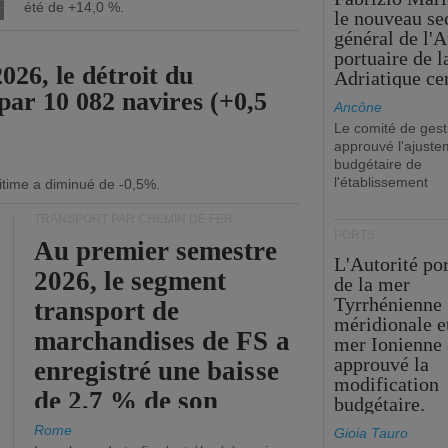
été de +14,0 %.
le nouveau se
général de l'A
portuaire de 
26, le détroit du
Adriatique cen
par 10 082 navires (+0,5
Ancône
Le comité de gest
approuvé l'ajuste
budgétaire de
l'établissement
itime a diminué de -0,5%.
TRANSPORT PAR CHEMIN DE FER
PORTS
Au premier semestre
L'Autorité po
2026, le segment
de la mer
Tyrrhénienne
transport de
méridionale et
marchandises de FS a
mer Ionienne 
approuvé la
enregistré une baisse
modification
de 2,7 % de son
budgétaire.
chiffre d'affaires
Rome
Gioia Tauro