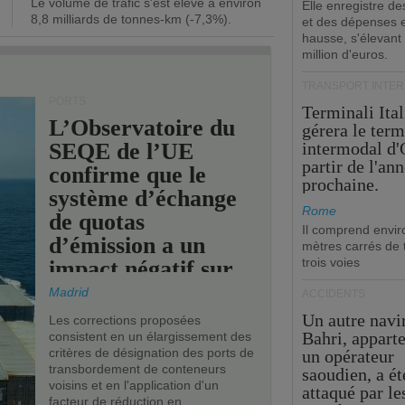
Le volume de trafic s'est élevé à environ
opérationnel.
Elle enregistre de
8,8 milliards de tonnes-km (-7,3%).
et des dépenses 
hausse, s'élevant
million d'euros.
TRANSPORT INTE
PORTS
Terminali Ital
L’Observatoire du
gérera le term
SEQE de l’UE
intermodal d'
partir de l'an
confirme que le
prochaine.
système d’échange
Rome
de quotas
Il comprend envir
d’émission a un
mètres carrés de t
trois voies
impact négatif sur
les ports de l’UE.
Madrid
ACCIDENTS
Un autre navi
Les corrections proposées
Bahri, appart
consistent en un élargissement des
critères de désignation des ports de
un opérateur
transbordement de conteneurs
saoudien, a ét
voisins et en l'application d'un
attaqué par le
facteur de réduction en