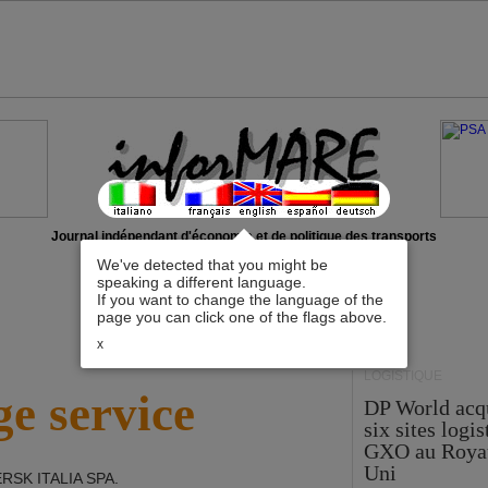
Journal indépendant d'économie et de politique des transports
We've detected that you might be
speaking a different language.
If you want to change the language of the
page you can click one of the flags above.
x
LOGISTIQUE
e service
DP World acq
six sites logi
GXO au Roya
Uni
RSK ITALIA SPA
.