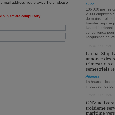
 e-mail address you provide here: please
Dubaï
186 000 mètres ca
2 000 employés 
e subject are compulsory.
de mains : tel est 
transfert imposé 
l’autorité britanni
concurrence pour
l’acquisition de W
TRANSPORT MARIT
Global Ship 
annonce des 
trimestriels e
semestriels re
Athènes
La hausse des co
impact sur les bé
TRANSPORT MARIT
GNV activera
troisième ser
maritime ver