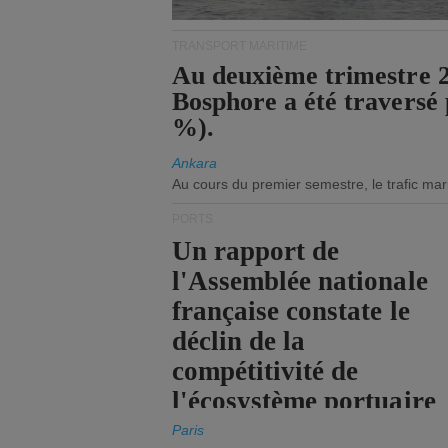
TRANSPORT MARITIME
Au deuxième trimestre 20
Bosphore a été traversé 
%).
Ankara
Au cours du premier semestre, le trafic mar
PORTS
Un rapport de
l'Assemblée nationale
française constate le
déclin de la
compétitivité de
l'écosystème portuaire
de l'État.
Paris