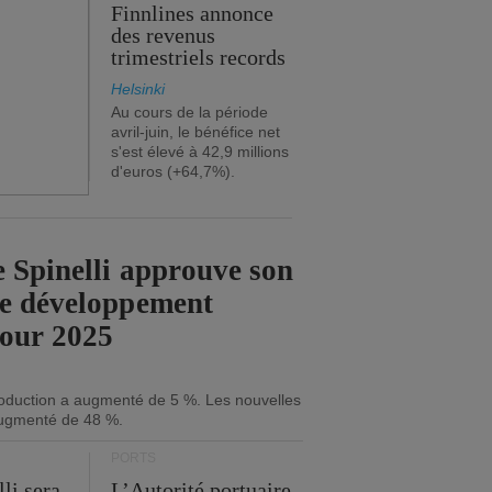
Finnlines annonce
des revenus
trimestriels records
Helsinki
Au cours de la période
avril-juin, le bénéfice net
s'est élevé à 42,9 millions
d'euros (+64,7%).
 Spinelli approuve son
de développement
pour 2025
roduction a augmenté de 5 %. Les nouvelles
ugmenté de 48 %.
PORTS
li sera
L’Autorité portuaire