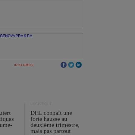
07:51 GMT+2
LOGISTIQUE
uiert
DHL connaît une
stiques
forte hausse au
ume-
deuxième trimestre,
mais pas partout