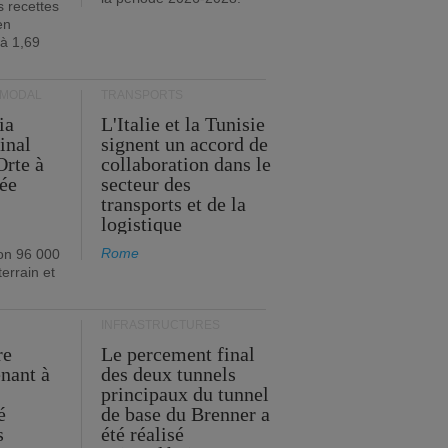
s recettes
en
 à 1,69
RMODAL
TRANSPORTS
ia
L'Italie et la Tunisie
inal
signent un accord de
Orte à
collaboration dans le
née
secteur des
transports et de la
logistique
Rome
on 96 000
errain et
INFRASTRUCTURES
re
Le percement final
enant à
des deux tunnels
principaux du tunnel
é
de base du Brenner a
s
été réalisé