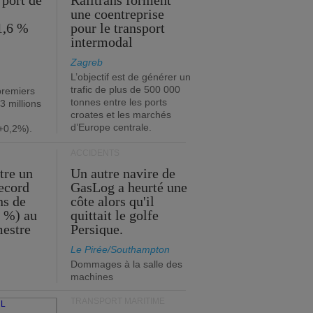
 port de
Railtrans forment
une coentreprise
1,6 %
pour le transport
intermodal
Zagreb
L’objectif est de générer un
trafic de plus de 500 000
premiers
tonnes entre les ports
3 millions
croates et les marchés
d’Europe centrale.
+0,2%).
ACCIDENTS
tre un
Un autre navire de
record
GasLog a heurté une
ns de
côte alors qu'il
2 %) au
quittait le golfe
mestre
Persique.
Le Pirée/Southampton
Dommages à la salle des
machines
TRANSPORT MARITIME