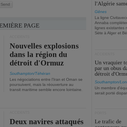
l'Algérie sam
Send
Gênes
La ligne Civitavec
Annaba compléter
REMIÈRE PAGE
lignes existantes r
Sète à Alger et Bé
ACCIDENTS
Nouvelles explosions
dans la région du
ACCIDENTS
détroit d'Ormuz
Un vraquier t
par un obus d
détroit d'Orm
Southampton/Téhéran
Les négociations entre l'Iran et Oman se
Southampton/Lon
poursuivent, mais la réouverture au
Un membre d'équ
transit maritime semble encore lointaine.
serait porté dispa
ACCIDENTS
PORTS
Deux navires attaqués
Le trafic de