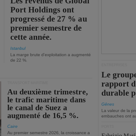
Les revenus de Global
Port Holdings ont
progressé de 27 % au
premier semestre de
cette année.
Istanbul
La marge brute d'exploitation a augmenté
de 22 %.
ENTREPRISES
Le groupe
rapport 
TRANSPORT MARITIME
Au deuxième trimestre,
durable 
le trafic maritime dans
Gênes
le canal de Suez a
La valeur de la p
augmenté de 16,5 %.
embauches ont a
Caire
PORTS
Au premier semestre 2026, la croissance a
Fabrizio Maril