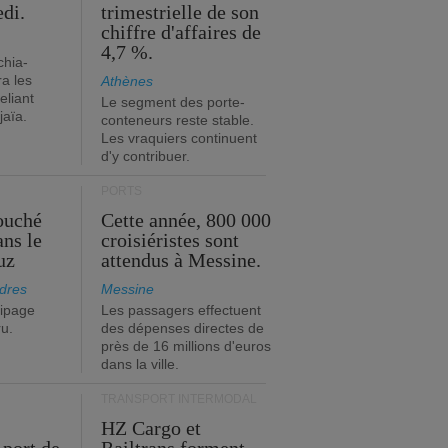
edi.
trimestrielle de son
chiffre d'affaires de
4,7 %.
chia-
a les
Athènes
eliant
Le segment des porte-
jaïa.
conteneurs reste stable.
Les vraquiers continuent
d'y contribuer.
PORTS
ouché
Cette année, 800 000
ans le
croisiéristes sont
uz
attendus à Messine.
dres
Messine
ipage
Les passagers effectuent
ru.
des dépenses directes de
près de 16 millions d'euros
dans la ville.
TRANSPORT INTERMODAL
HZ Cargo et