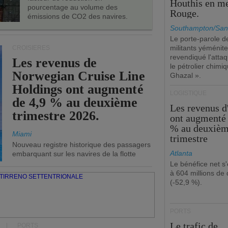
Houthis en m
pourcentage au volume des
Rouge.
émissions de CO2 des navires.
Southampton/San
Le porte-parole d
militants yéménite
CROISIÈRES
revendiqué l'atta
Les revenus de
le pétrolier chim
Norwegian Cruise Line
Ghazal ».
Holdings ont augmenté
LOGISTIQUE
de 4,9 % au deuxième
Les revenus 
trimestre 2026.
ont augmenté 
% au deuxiè
Miami
trimestre
Nouveau registre historique des passagers
Atlanta
embarquant sur les navires de la flotte
Le bénéfice net s'
à 604 millions de 
(-52,9 %).
PORTS
Le trafic de
PORTS