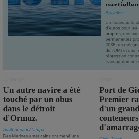
partielle
demandes
Bruxelles
armateur
Un nouveau fonds
d'euros pour les
propres, des ex
permanentes pro
2035, un mécani
de l'OMI et des 
répression contre
transbordement «
ACCIDENTS
PORTS
Un autre navire a été
Port de Gi
touché par un obus
Premier r
dans le détroit
d'un grand
d'Ormuz.
conteneurs
d'amarrage
Southampton/Tampa
Des Marines américains ont mené une
Gioia Tauro