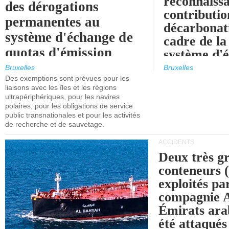
reconnaissa
des dérogations
contributio
permanentes au
décarbonat
système d'échange de
cadre de la
quotas d'émission
système d'
maritimes de l'UE
quotas d'ém
Bruxelles
Bruxelles
l'UE (SEQ
Des exemptions sont prévues pour les
après 2030.
liaisons avec les îles et les régions
ultrapériphériques, pour les navires
polaires, pour les obligations de service
public transnationales et pour les activités
de recherche et de sauvetage.
ACCIDENTS
Deux très g
conteneurs
exploités pa
compagnie
Émirats ara
été attaqués