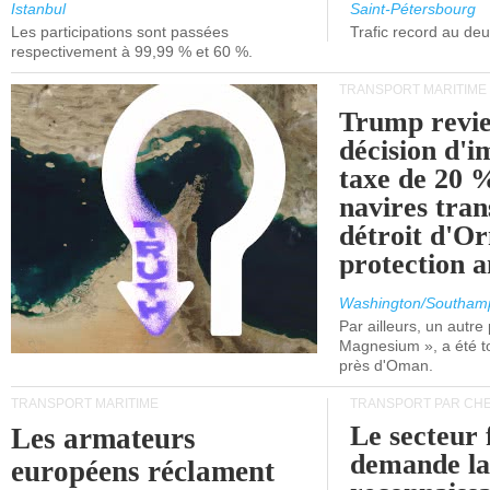
et de Lisbonne.
Istanbul
Saint-Pétersbourg
Les participations sont passées
Trafic record au de
respectivement à 99,99 % et 60 %.
TRANSPORT MARITIME
Trump revie
décision d'
taxe de 20 %
navires tran
détroit d'O
protection 
Washington/Southam
Par ailleurs, un autre p
Magnesium », a été t
près d'Oman.
TRANSPORT MARITIME
TRANSPORT PAR CHE
Le secteur 
Les armateurs
demande l
européens réclament