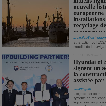
indiens figu
nouvelle list
européenne 
installations
recyclage de
proposée pa
Commission
Bruxelles/Washington
Satisfaction de l'ECS
mondial de la navigat
CHANTIERS NAVALS
Hyundai et 
signent un 
la construct
assistée par 
Washington
L'objectif est de mett
système de fabricati
lequel tous les proces