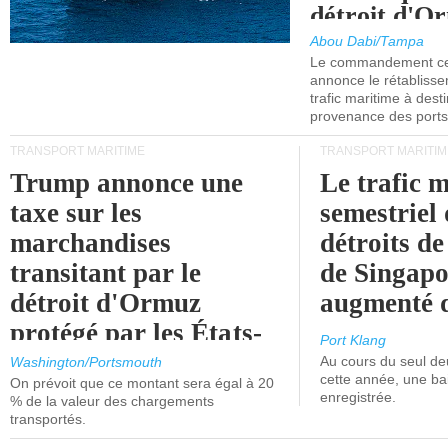
détroit d'O
Abou Dabi/Tampa
Le commandement cen
annonce le rétabliss
trafic maritime à dest
provenance des ports 
TRANSPORT MARITIME
TRANSPORT MARITIM
Trump annonce une
Le trafic 
taxe sur les
semestriel 
marchandises
détroits d
transitant par le
de Singapo
détroit d'Ormuz
augmenté 
protégé par les États-
Port Klang
Unis.
Au cours du seul de
Washington/Portsmouth
cette année, une ba
On prévoit que ce montant sera égal à 20
enregistrée.
% de la valeur des chargements
transportés.