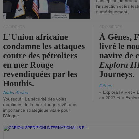
conception, la producti
l'inspection et les tes
numériquement.
ACCIDENTS
CROISIÈRES
L'Union africaine
À Gênes, F
condamne les attaques
livré le n
contre des pétroliers
navire de c
en mer Rouge
Explora II
revendiquées par les
Journeys.
Houthis.
Gênes
« Explora IV » et « 
Addis-Abeba
en 2027 et « Explor
Youssouf : La sécurité des voies
maritimes de la mer Rouge revêt une
importance stratégique vitale pour
l'Afrique.