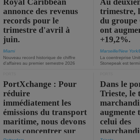
Royal Caribbean
Au deuxiè
annonce des revenus
trimestre, 
records pour le
du group
trimestre d'avril à
ont augme
juin.
+19,2%.
Miami
Marseille/New York/
Nouveau record historique de chiffre
La coentreprise Uni
d'affaires au premier semestre 2026
Stonepeak est term
PORTS
PORTS
PortXchange : Pour
Dans le po
réduire
Trieste, le 
immédiatement les
marchandis
émissions du transport
augmente t
maritime, nous devons
celui des
nous concentrer sur
marchandis