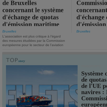
de Bruxelles
Commissi
concernant le système
concernant
d'échange de quotas
d'échange 
d'émission maritime
d'émission
de l'UE.
timide, alo
Bruxelles
Bruxelles
L'association est plus critique à l'égard
mesures pl
des mesures étudiées par la Commission
courageuse
européenne pour le secteur de l'aviation
attendues.
TRANSPORTS
Système 
de quotas
de l'UE p
navires :
Commiss
européen