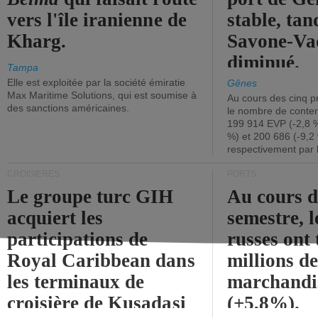
vers l'île iranienne de
stable, tan
Kharg.
Savone-Vad
diminué.
Tampa
Elle est exploitée par la société émiratie
Gênes
Max Maritime Solutions, qui est soumise à
Au cours des cinq p
des sanctions américaines.
le nombre de conten
199 914 EVP (-2,8 %
%) et 200 686 (-9,2 
respectivement par 
CROISIÈRES
PORTS
Le groupe turc GIH
Au cours 
acquiert les
semestre, l
participations de
russes ont 
Royal Caribbean dans
millions d
les terminaux de
marchandi
croisière de Kusadasi
(+5,8%).