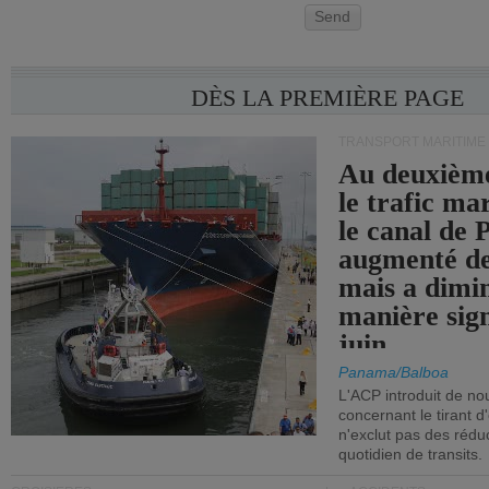
Send
DÈS LA PREMIÈRE PAGE
TRANSPORT MARITIME
Au deuxième
le trafic ma
le canal de
augmenté de
mais a dimi
manière sign
juin.
Panama/Balboa
L'ACP introduit de nou
concernant le tirant d
n'exclut pas des réd
quotidien de transits.