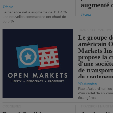
augmenté 
Trieste
Le bénéfice net a augmenté de 191,4 %.
Tirana
Les nouvelles commandes ont chuté de
58,5 %.
TRANSPORT MARITIME
Le groupe d
américain 
Markets Ins
propose la c
d'une sociét
de transpor
de conteneu
Washington
Rao : Aujourd'hui, le
d'un cartel de six co
étrangères.
CROISIÈRES
TRANSPORT MARITIM