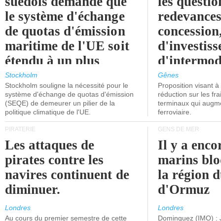
suédois demande que
les questio
le système d'échange
redevances
de quotas d'émission
concession
maritime de l'UE soit
d'investiss
étendu à un plus
d'intermod
grand nombre de
l'attention
Stockholm
Gênes
Stockholm souligne la nécessité pour le
Proposition visant 
navires.
politiciens.
système d'échange de quotas d'émission
réduction sur les fr
(SEQE) de demeurer un pilier de la
terminaux qui augmen
politique climatique de l'UE.
ferroviaire.
PIRATERIE
GENS DE MER
Les attaques de
Il y a enco
pirates contre les
marins blo
navires continuent de
la région d
diminuer.
d'Ormuz
Londres
Londres
Au cours du premier semestre de cette
Dominguez (IMO) : 