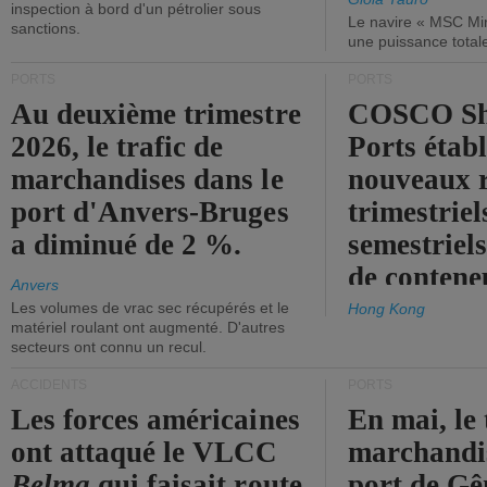
inspection à bord d'un pétrolier sous
Le navire « MSC Mir
sanctions.
une puissance total
PORTS
PORTS
Au deuxième trimestre
COSCO Sh
2026, le trafic de
Ports établ
marchandises dans le
nouveaux 
port d'Anvers-Bruges
trimestriel
a diminué de 2 %.
semestriels
de contene
Anvers
Les volumes de vrac sec récupérés et le
Hong Kong
matériel roulant ont augmenté. D'autres
secteurs ont connu un recul.
ACCIDENTS
PORTS
Les forces américaines
En mai, le 
ont attaqué le VLCC
marchandis
Belma
qui faisait route
port de Gên