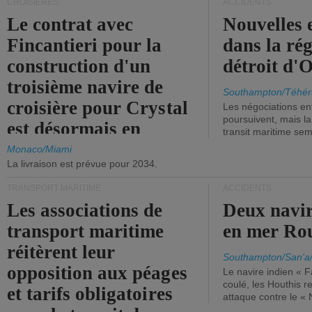
CROISIÈRES
ACCIDENTS
Le contrat avec
Nouvelles 
Fincantieri pour la
dans la ré
construction d'un
détroit d'
troisième navire de
Southampton/Téhér
croisière pour Crystal
Les négociations en
poursuivent, mais l
est désormais en
transit maritime sem
vigueur.
Monaco/Miami
La livraison est prévue pour 2034.
TRANSPORT MARITIME
ACCIDENTS
Les associations de
Deux navir
transport maritime
en mer Ro
réitèrent leur
Southampton/San'a
opposition aux péages
Le navire indien « F
coulé, les Houthis 
et tarifs obligatoires
attaque contre le «