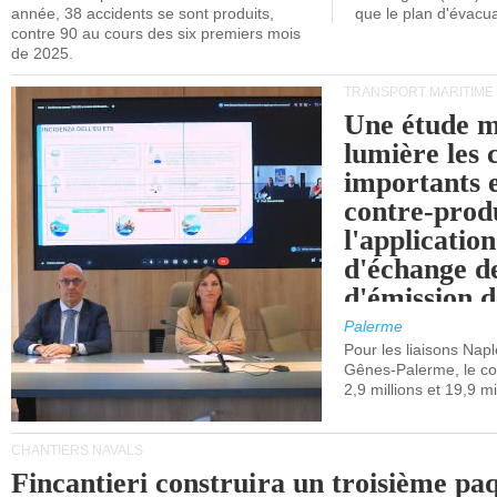
année, 38 accidents se sont produits,
que le plan d'évacua
contre 90 au cours des six premiers mois
de 2025.
TRANSPORT MARITIME
Une étude m
lumière les 
importants e
contre-produ
l'applicatio
d'échange d
d'émission d
(SEQE-UE) a
Palerme
maritimes av
Pour les liaisons Nap
Gênes-Palerme, le coû
occidentale.
2,9 millions et 19,9 mi
CHANTIERS NAVALS
Fincantieri construira un troisième pa