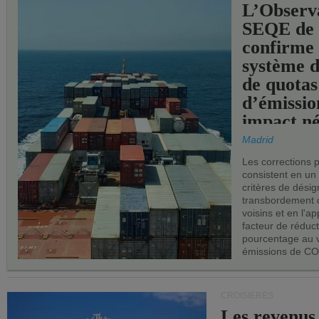
L’Observ
SEQE de 
confirme 
système 
de quotas
d’émissio
impact né
les ports 
Madrid
Les corrections 
consistent en un
critères de désig
transbordement 
voisins et en l'ap
facteur de réduc
pourcentage au 
émissions de CO
CROISIÈRES
Les revenus