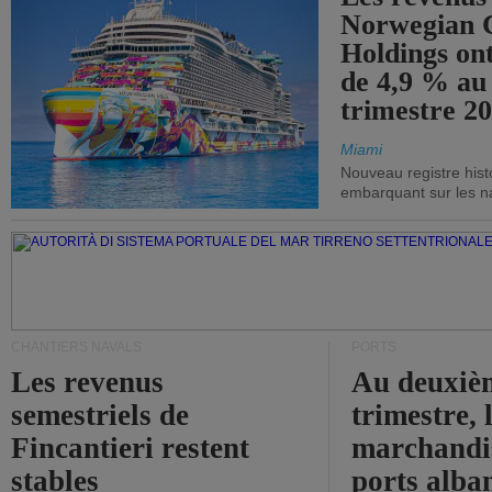
Norwegian C
Holdings on
de 4,9 % au
trimestre 20
Miami
Nouveau registre his
embarquant sur les nav
CHANTIERS NAVALS
PORTS
Les revenus
Au deuxiè
semestriels de
trimestre, 
Fincantieri restent
marchandis
stables
ports alba