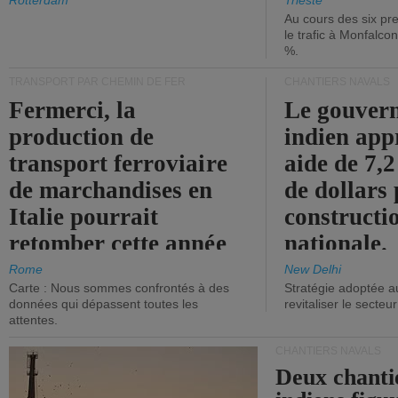
les ports.
diminue.
Rotterdam
Trieste
Au cours des six pr
le trafic à Monfalco
%.
TRANSPORT PAR CHEMIN DE FER
CHANTIERS NAVALS
Fermerci, la
Le gouver
production de
indien app
transport ferroviaire
aide de 7,2
de marchandises en
de dollars 
Italie pourrait
constructi
retomber cette année
nationale.
aux niveaux de 2015.
Rome
New Delhi
Carte : Nous sommes confrontés à des
Stratégie adoptée a
données qui dépassent toutes les
revitaliser le secteur
attentes.
CHANTIERS NAVALS
Deux chanti