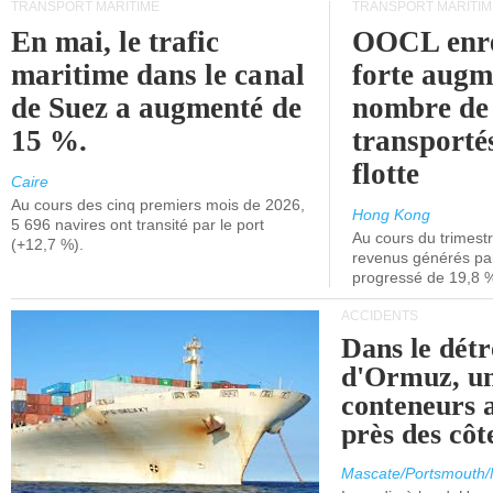
TRANSPORT MARITIME
TRANSPORT MARITIM
En mai, le trafic
OOCL enre
maritime dans le canal
forte augm
de Suez a augmenté de
nombre de
15 %.
transporté
flotte
Caire
Au cours des cinq premiers mois de 2026,
Hong Kong
5 696 navires ont transité par le port
Au cours du trimestre
(+12,7 %).
revenus générés par 
progressé de 19,8 
ACCIDENTS
Dans le détr
d'Ormuz, un
conteneurs a
près des cô
Mascate/Portsmouth