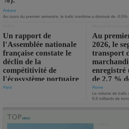
%).
Ankara
Au cours du premier semestre, le trafic maritime a diminué de -0,5%.
PORTS
TRANSPORT PAR CHE
Un rapport de
Au premie
l'Assemblée nationale
2026, le s
française constate le
transport 
déclin de la
marchandis
compétitivité de
enregistré
l'écosystème portuaire
de 2,7 % d
de l'État.
chiffre d'a
Paris
Rome
Le volume de trafic 
opérationn
8,8 milliards de ton
PORTS