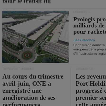
pour le transit du
détroit d'Ormuz.
LOGISTIQUE
Prologis pro
milliards de
pour rachet
San Francisco
Cette fusion donnera
européen de la propri
d'infrastructures logis
TRANSPORT MARITIME
CROISIÈRES
Au cours du trimestre
Les revenu
avril-juin, ONE a
Port Holdi
enregistré une
progressé 
amélioration de ses
premier se
performances
cette année