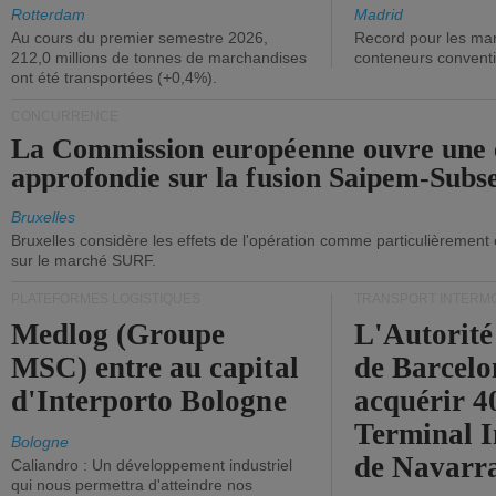
ont diminué.
(+2,9%).
Rotterdam
Madrid
Au cours du premier semestre 2026,
Record pour les ma
212,0 millions de tonnes de marchandises
conteneurs convent
ont été transportées (+0,4%).
CONCURRENCE
La Commission européenne ouvre une 
approfondie sur la fusion Saipem-Subs
Bruxelles
Bruxelles considère les effets de l'opération comme particulièrement
sur le marché SURF.
PLATEFORMES LOGISTIQUES
TRANSPORT INTERM
Medlog (Groupe
L'Autorité
MSC) entre au capital
de Barcelo
d'Interporto Bologne
acquérir 
Terminal 
Bologne
de Navarr
Caliandro : Un développement industriel
qui nous permettra d'atteindre nos