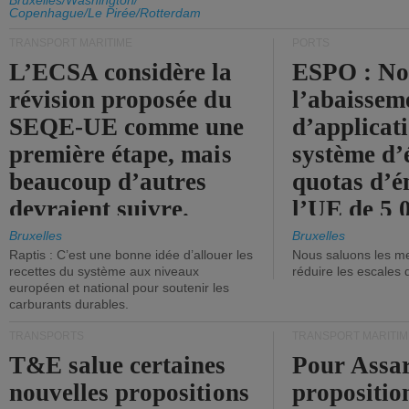
d'émission de l'UE.
Bruxelles/Washington/
Copenhague/Le Pirée/Rotterdam
TRANSPORT MARITIME
PORTS
L’ECSA considère la
ESPO : No
révision proposée du
l’abaissem
SEQE-UE comme une
d’applicat
première étape, mais
système d’
beaucoup d’autres
quotas d’é
devraient suivre.
l’UE de 5 
tonneaux d
Bruxelles
Bruxelles
Raptis : C’est une bonne idée d’allouer les
Nous saluons les me
brute.
recettes du système aux niveaux
réduire les escales 
européen et national pour soutenir les
carburants durables.
TRANSPORTS
TRANSPORT MARITIM
T&E salue certaines
Pour Assar
nouvelles propositions
propositio