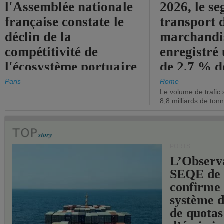
l'Assemblée nationale
2026, le s
française constate le
transport 
déclin de la
marchandis
compétitivité de
enregistré
l'écosystème portuaire
de 2,7 % d
de l'État.
chiffre d'a
Paris
Rome
Le volume de trafic 
opérationn
8,8 milliards de ton
PORTS
L’Observ
SEQE de 
confirme 
système 
de quotas