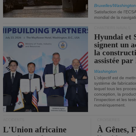
Commission
Bruxelles/Washington
Satisfaction de l'ECS
mondial de la navigat
CHANTIERS NAVALS
Hyundai et 
signent un 
la construct
assistée par 
Washington
L'objectif est de mett
système de fabricati
lequel tous les proces
conception, la producti
l'inspection et les tes
numériquement.
ACCIDENTS
CROISIÈRES
L'Union africaine
À Gênes, F