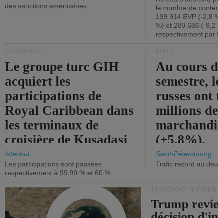
des sanctions américaines.
le nombre de conten
199 914 EVP (-2,8 %
%) et 200 686 (-9,2 
respectivement par 
CROISIÈRES
PORTS
Le groupe turc GIH
Au cours 
acquiert les
semestre, l
participations de
russes ont 
Royal Caribbean dans
millions d
les terminaux de
marchandi
croisière de Kusadasi
(+5,8%).
et de Lisbonne.
Istanbul
Saint-Pétersbourg
Les participations sont passées
Trafic record au de
respectivement à 99,99 % et 60 %.
TRANSPORT MARITIME
Trump revie
décision d'