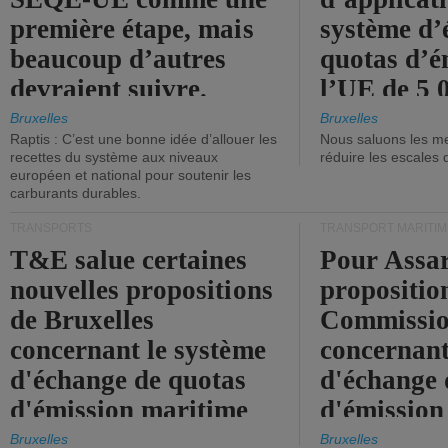
première étape, mais
système d’
beaucoup d’autres
quotas d’é
devraient suivre.
l’UE de 5 
tonneaux d
Bruxelles
Bruxelles
Raptis : C’est une bonne idée d’allouer les
Nous saluons les me
brute.
recettes du système aux niveaux
réduire les escales 
européen et national pour soutenir les
carburants durables.
TRANSPORTS
TRANSPORT MARITIM
T&E salue certaines
Pour Assar
nouvelles propositions
propositio
de Bruxelles
Commissi
concernant le système
concernant
d'échange de quotas
d'échange 
d'émission maritime
d'émission
de l'UE.
timide, alo
Bruxelles
Bruxelles