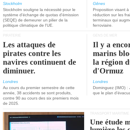
grand nombre de
l'attention
Stockholm
Gênes
Stockholm souligne la nécessité pour le
Proposition visant 
navires.
politiciens.
système d'échange de quotas d'émission
réduction sur les fr
(SEQE) de demeurer un pilier de la
terminaux qui augmen
politique climatique de l'UE.
ferroviaire.
PIRATERIE
GENS DE MER
Les attaques de
Il y a enco
pirates contre les
marins blo
navires continuent de
la région d
diminuer.
d'Ormuz
Londres
Londres
Au cours du premier semestre de cette
Dominguez (IMO) : 
année, 38 accidents se sont produits,
que le plan d'évacua
contre 90 au cours des six premiers mois
de 2025.
TRANSPORT MARITIME
Une étude m
lumière les 