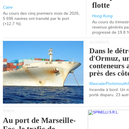
flotte
Caire
Au cours des cinq premiers mois de 2026,
Hong Kong
5 696 navires ont transité par le port
Au cours du trimestre
(+12,7 %).
revenus générés par 
progressé de 19,8 
ACCIDENTS
Dans le détr
d'Ormuz, un
conteneurs a
près des cô
Mascate/Portsmouth
Incendie à bord. Un
porté disparu. 23 aut
PORTS
Au port de Marseille-