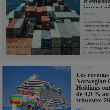
d’émissio
impact né
les ports 
Madrid
Les corrections 
consistent en un
critères de désig
transbordement 
voisins et en l'ap
facteur de réduc
pourcentage au 
émissions de CO
CROISIÈRES
Les revenus
Norwegian C
Holdings on
de 4,9 % au
trimestre 20
Miami