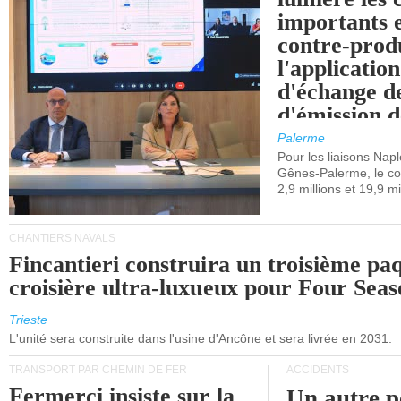
importants e
contre-produ
l'applicatio
d'échange d
d'émission d
(SEQE-UE) a
Palerme
maritimes av
Pour les liaisons Nap
Gênes-Palerme, le coû
occidentale.
2,9 millions et 19,9 mi
CHANTIERS NAVALS
Fincantieri construira un troisième pa
croisière ultra-luxueux pour Four Seas
Trieste
L'unité sera construite dans l'usine d'Ancône et sera livrée en 2031.
TRANSPORT PAR CHEMIN DE FER
ACCIDENTS
Fermerci insiste sur la
Un autre p