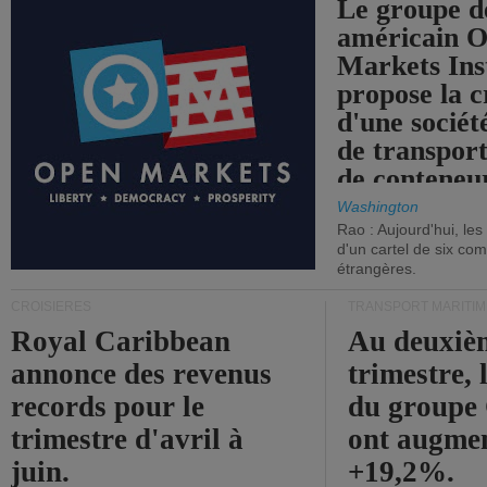
Le groupe d
américain 
Markets Ins
propose la c
d'une sociét
de transpor
de conteneu
Washington
Rao : Aujourd'hui, le
d'un cartel de six co
étrangères.
CROISIÈRES
TRANSPORT MARITIM
Royal Caribbean
Au deuxiè
annonce des revenus
trimestre, 
records pour le
du group
trimestre d'avril à
ont augme
juin.
+19,2%.