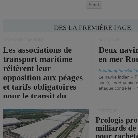
Send
DÈS LA PREMIÈRE PAGE
TRANSPORT MARITIME
ACCIDENTS
Les associations de
Deux navir
transport maritime
en mer Ro
réitèrent leur
Southampton/San'a
opposition aux péages
Le navire indien « F
coulé, les Houthis 
et tarifs obligatoires
attaque contre le «
pour le transit du
détroit d'Ormuz.
LOGISTIQUE
Prologis pro
milliards de
pour rachet