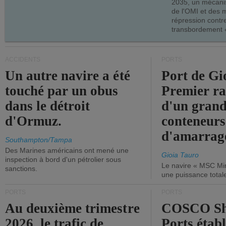
2035, un mécani
de l'OMI et des 
répression contre
transbordement «
ACCIDENTS
PORTS
Un autre navire a été
Port de Gi
touché par un obus
Premier r
dans le détroit
d'un grand
d'Ormuz.
conteneurs
d'amarrage
Southampton/Tampa
Des Marines américains ont mené une
Gioia Tauro
inspection à bord d'un pétrolier sous
Le navire « MSC Mir
sanctions.
une puissance total
PORTS
PORTS
Au deuxième trimestre
COSCO Sh
2026, le trafic de
Ports établ