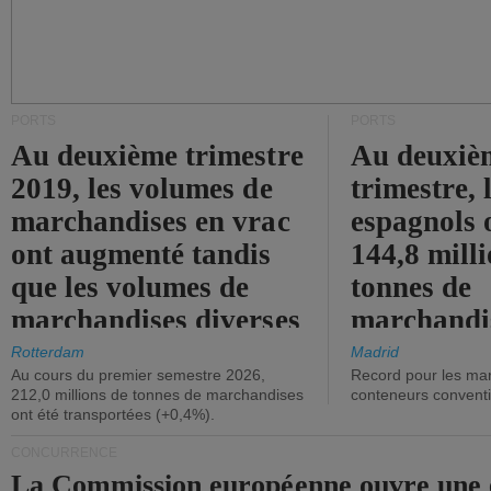
PORTS
PORTS
Au deuxième trimestre
Au deuxiè
2019, les volumes de
trimestre, 
marchandises en vrac
espagnols o
ont augmenté tandis
144,8 mill
que les volumes de
tonnes de
marchandises diverses
marchandi
ont diminué.
(+2,9%).
Rotterdam
Madrid
Au cours du premier semestre 2026,
Record pour les ma
212,0 millions de tonnes de marchandises
conteneurs convent
ont été transportées (+0,4%).
CONCURRENCE
La Commission européenne ouvre une 