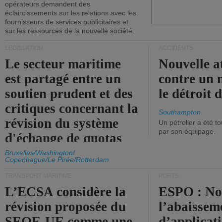
opérateurs demandent des
éclaircissements sur les relations avec les
fournisseurs de services publicitaires et
sur les ressources de la nouvelle société.
LÉGISLATION
ACCIDENTS
Le secteur maritime
Nouvelle a
est partagé entre un
contre un 
soutien prudent et des
le détroit
critiques concernant la
Southampton
révision du système
Un pétrolier a été 
par son équipage.
d'échange de quotas
d'émission de l'UE.
Bruxelles/Washington/
Copenhague/Le Pirée/Rotterdam
TRANSPORT MARITIME
PORTS
L’ECSA considère la
ESPO : No
révision proposée du
l’abaissem
SEQE-UE comme une
d’applicat