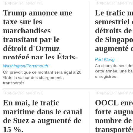
TRANSPORT MARITIME
TRANSPORT MARITIM
Trump annonce une
Le trafic 
taxe sur les
semestriel 
marchandises
détroits d
transitant par le
de Singapo
détroit d'Ormuz
augmenté 
protégé par les États-
Port Klang
Unis.
Au cours du seul de
Washington/Portsmouth
cette année, une ba
On prévoit que ce montant sera égal à 20
enregistrée.
% de la valeur des chargements
transportés.
TRANSPORT MARITIME
TRANSPORT MARITIM
En mai, le trafic
OOCL enre
maritime dans le canal
forte augm
de Suez a augmenté de
nombre de
15 %.
transporté