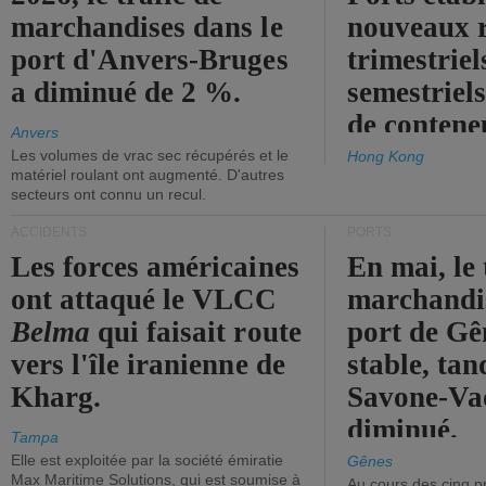
marchandises dans le
nouveaux 
port d'Anvers-Bruges
trimestriel
a diminué de 2 %.
semestriels
de contene
Anvers
Les volumes de vrac sec récupérés et le
Hong Kong
matériel roulant ont augmenté. D'autres
secteurs ont connu un recul.
ACCIDENTS
PORTS
Les forces américaines
En mai, le 
ont attaqué le VLCC
marchandis
Belma
qui faisait route
port de Gên
vers l'île iranienne de
stable, tan
Kharg.
Savone-Vad
diminué.
Tampa
Elle est exploitée par la société émiratie
Gênes
Max Maritime Solutions, qui est soumise à
Au cours des cinq p