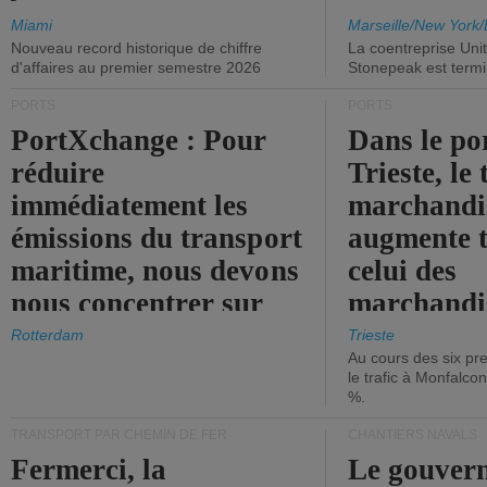
Miami
Marseille/New York/
Nouveau record historique de chiffre
La coentreprise Uni
d'affaires au premier semestre 2026
Stonepeak est term
PORTS
PORTS
PortXchange : Pour
Dans le po
réduire
Trieste, le 
immédiatement les
marchandis
émissions du transport
augmente t
maritime, nous devons
celui des
nous concentrer sur
marchandis
les ports.
diminue.
Rotterdam
Trieste
Au cours des six pr
le trafic à Monfalco
%.
TRANSPORT PAR CHEMIN DE FER
CHANTIERS NAVALS
Fermerci, la
Le gouver