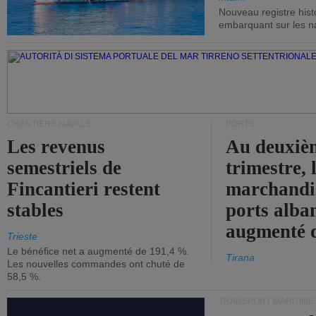
Nouveau registre his
embarquant sur les nav
CHANTIERS NAVALS
PORTS
Les revenus
Au deuxiè
semestriels de
trimestre, 
Fincantieri restent
marchandis
stables
ports alba
augmenté 
Trieste
Le bénéfice net a augmenté de 191,4 %.
Tirana
Les nouvelles commandes ont chuté de
58,5 %.
TRANSPORT MARITIME