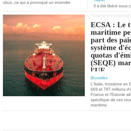
obus, ce qui a provoqué un incendie.
Il a été libéré sous 
TRANSPORT MARITIME
ECSA : Le t
maritime pe
part des pa
système d'é
quotas d'ém
(SEQE) mar
l'UE.
Bruxelles
L'Italie, troisième en
669 et 787 millions d'
France et l'Estonie al
spécifique de ces rec
maritime.