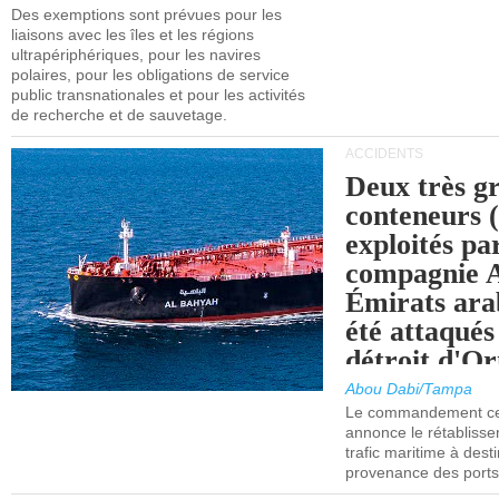
l'UE (SEQ
Des exemptions sont prévues pour les
après 2030.
liaisons avec les îles et les régions
ultrapériphériques, pour les navires
polaires, pour les obligations de service
public transnationales et pour les activités
de recherche et de sauvetage.
ACCIDENTS
Deux très g
conteneurs
exploités pa
compagnie
Émirats ara
été attaqués
détroit d'O
Abou Dabi/Tampa
Le commandement cen
annonce le rétabliss
trafic maritime à dest
provenance des ports 