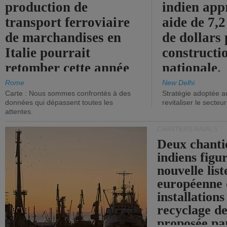
production de
indien app
transport ferroviaire
aide de 7,2
de marchandises en
de dollars 
Italie pourrait
constructi
retomber cette année
nationale.
aux niveaux de 2015.
Rome
New Delhi
Carte : Nous sommes confrontés à des
Stratégie adoptée a
données qui dépassent toutes les
revitaliser le secteur
attentes.
CHANTIERS NAVALS
Deux chanti
indiens figu
nouvelle list
européenne 
installations
recyclage de
proposée pa