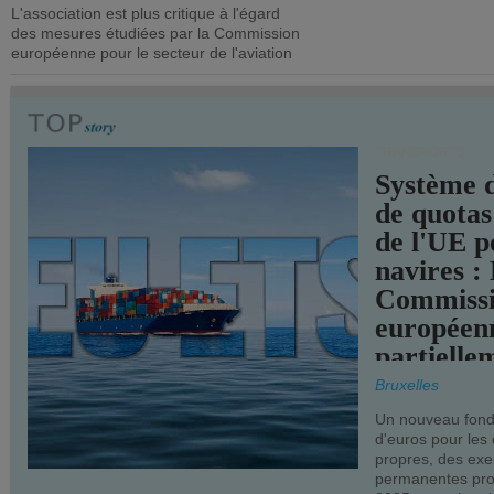
L'association est plus critique à l'égard
mesures pl
des mesures étudiées par la Commission
courageuse
européenne pour le secteur de l'aviation
attendues.
TRANSPORTS
Système 
de quotas
de l'UE p
navires :
Commiss
européen
partielle
demandes
Bruxelles
armateur
Un nouveau fonds
d'euros pour les
propres, des ex
permanentes pro