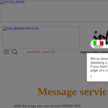
6 août 2026 - Année XXX
Journal indépendant
We've detec
speaking a 
If you want
page you ca
x
Message servic
With this page you can contact
MAGDI SRL
.