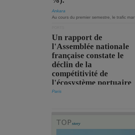
%).
Ankara
Au cours du premier semestre, le trafic mar
PORTS
Un rapport de
l'Assemblée nationale
française constate le
déclin de la
compétitivité de
l'écosystème portuaire
de l'État.
Paris