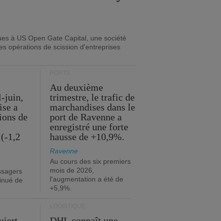
ues à US Open Gate Capital, une société
es opérations de scission d'entreprises
PORTS
Au deuxième
l-juin,
trimestre, le trafic de
ise a
marchandises dans le
lions de
port de Ravenne a
enregistré une forte
(-1,2
hausse de +10,9%.
Ravenne
Au cours des six premiers
mois de 2026,
ssagers
l'augmentation a été de
minué de
+5,9%.
LOGISTIQUE
uiert
DHL connaît une