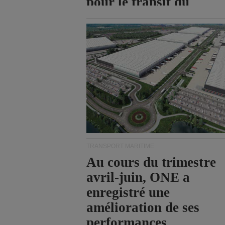
pour le transit du
détroit d'Ormuz.
TRANSPORT MARITIME
Au cours du trimestre
avril-juin, ONE a
enregistré une
amélioration de ses
performances