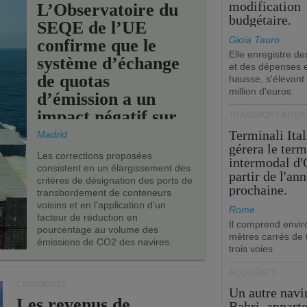
modification
L’Observatoire du
budgétaire.
SEQE de l’UE
Gioia Tauro
confirme que le
Elle enregistre de
système d’échange
et des dépenses 
de quotas
hausse, s'élevant
million d'euros.
d’émission a un
impact négatif sur
TRANSPORT INTE
les ports de l’UE.
Terminali Ital
Madrid
gérera le term
Les corrections proposées
intermodal d'
consistent en un élargissement des
partir de l'an
critères de désignation des ports de
prochaine.
transbordement de conteneurs
voisins et en l'application d'un
Rome
facteur de réduction en
Il comprend envir
pourcentage au volume des
mètres carrés de t
émissions de CO2 des navires.
trois voies
ACCIDENTS
CROISIÈRES
Un autre navi
Les revenus de
Bahri, appart