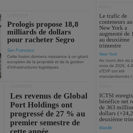
PORTS
Le trafic de
LOGISTIQUE
conteneurs au
Prologis propose 18,8
New York a
milliards de dollars
augmenté de 
pour racheter Segro
au deuxième
trimestre
San Francisco
New York
Cette fusion donnera naissance à un géant
Au cours des six 
européen de la propriété et de la gestion
mois de 2026, 4,4
d'infrastructures logistiques.
d'EVP ont été
manutentionnés (
CROISIÈRES
PORTS
Les revenus de Global
ICTSI enregis
bénéfice net 
Port Holdings ont
de 363 millio
progressé de 27 % au
dollars (+24,
deuxième tri
premier semestre de
Manille
cette année.