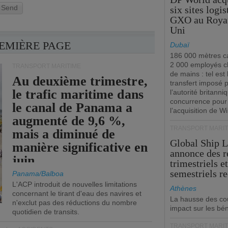
Send
six sites logi
GXO au Roya
Uni
REMIÈRE PAGE
Dubaï
186 000 mètres ca
2 000 employés 
TRANSPORT MARITIME
de mains : tel est 
Au deuxième trimestre,
transfert imposé 
le trafic maritime dans
l’autorité britanni
concurrence pour
le canal de Panama a
l’acquisition de W
augmenté de 9,6 %,
TRANSPORT MARIT
mais a diminué de
Global Ship 
manière significative en
annonce des 
juin.
trimestriels e
semestriels re
Panama/Balboa
L'ACP introduit de nouvelles limitations
Athènes
concernant le tirant d'eau des navires et
La hausse des co
n'exclut pas des réductions du nombre
impact sur les bé
quotidien de transits.
TRANSPORT MARIT