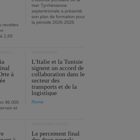
mer Tyrrhénienne
septentrionale a présenté
son plan de formation pour
la période 2026-2028.
s recettes
en
 à 1,69
RMODAL
TRANSPORTS
ia
L'Italie et la Tunisie
inal
signent un accord de
Orte à
collaboration dans le
née
secteur des
transports et de la
logistique
Rome
on 96 000
errain et
INFRASTRUCTURES
re
Le percement final
enant à
des deux tunnels