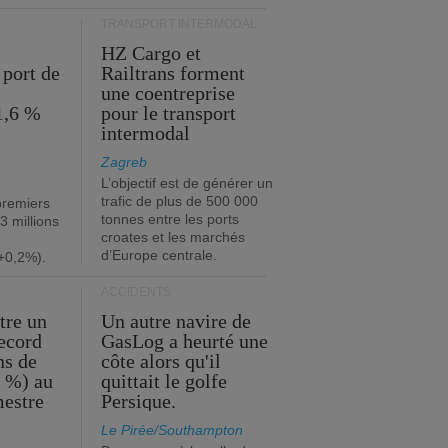
TRANSPORT INTERMODAL
HZ Cargo et
 port de
Railtrans forment
une coentreprise
1,6 %
pour le transport
intermodal
Zagreb
L’objectif est de générer un
trafic de plus de 500 000
premiers
tonnes entre les ports
3 millions
croates et les marchés
d’Europe centrale.
+0,2%).
ACCIDENTS
tre un
Un autre navire de
record
GasLog a heurté une
ns de
côte alors qu'il
2 %) au
quittait le golfe
mestre
Persique.
Le Pirée/Southampton