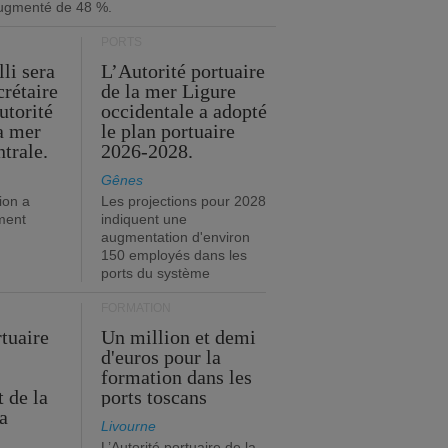
ugmenté de 48 %.
PORTS
li sera
L’Autorité portuaire
crétaire
de la mer Ligure
utorité
occidentale a adopté
la mer
le plan portuaire
trale.
2026-2028.
Gênes
ion a
Les projections pour 2028
ment
indiquent une
augmentation d'environ
150 employés dans les
ports du système
FORMATION
rtuaire
Un million et demi
d'euros pour la
formation dans les
 de la
ports toscans
a
Livourne
L’Autorité portuaire de la