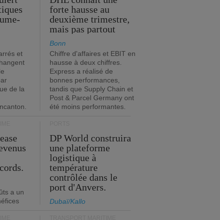
stiques
forte hausse au
ume-
deuxième trimestre,
mais pas partout
Bonn
rrés et
Chiffre d'affaires et EBIT en
changent
hausse à deux chiffres.
le
Express a réalisé de
par
bonnes performances,
que de la
tandis que Supply Chain et
Post & Parcel Germany ont
incanton.
été moins performantes.
IME
PORTS
Lease
DP World construira
revenus
une plateforme
t
logistique à
cords.
température
contrôlée dans le
port d'Anvers.
ûts a un
néfices
Dubaï/Kallo
IME
TRANSPORT MARITIME