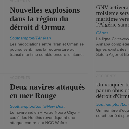
ACCIDENTS
GNV activera
Nouvelles explosions
troisième ser
dans la région du
maritime ver
l'Algérie sam
détroit d'Ormuz
Gênes
Southampton/Téhéran
La ligne Civitavec
Les négociations entre l'Iran et Oman se
Annaba compléter
poursuivent, mais la réouverture au
lignes existantes r
transit maritime semble encore lointaine.
Sète à Alger et Bé
ACCIDENTS
ACCIDENTS
Un vraquier t
Deux navires attaqués
par un obus d
en mer Rouge
détroit d'Orm
Southampton/Lon
Southampton/San'a/New Delhi
Un membre d'équ
Le navire indien « Faize Noore Oliya »
serait porté dispa
coulé, les Houthis revendiquent une
attaque contre le « NCC Wafa »