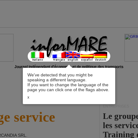
Journal indépendant d'économie et de politique des transports
We've detected that you might be
speaking a different language.
If you want to change the language of the
page you can click one of the flags above.
x
ENTREPRISES
e service
Le group
les servi
Training 
CANDIA SRL
.