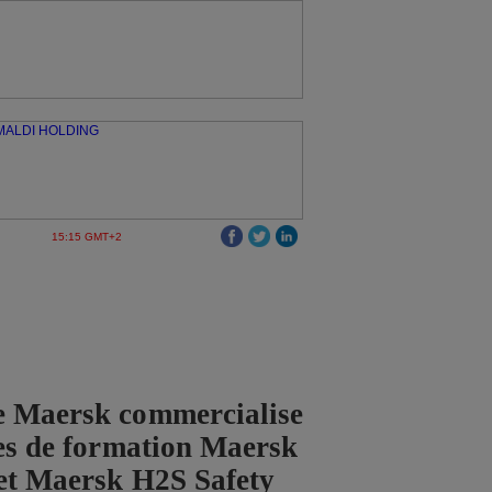
15:15 GMT+2
e Maersk commercialise
ces de formation Maersk
et Maersk H2S Safety