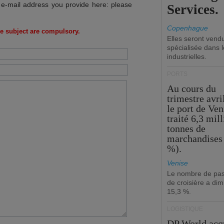
 e-mail address you provide here: please
Services.
Copenhague
e subject are compulsory.
Elles seront vend
spécialisée dans l
industrielles.
PORTS
Au cours du
trimestre avri
le port de Ven
traité 6,3 mil
tonnes de
marchandises 
%).
Venise
Le nombre de pa
de croisière a di
15,3 %.
LOGISTIQUE
DP World acq