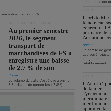
embauches ont a
PORTS
itime a diminué de -0,5%.
Fabrizio Maril
le nouveau se
TRANSPORT PAR CHEMIN DE FER
général de l'A
Au premier semestre
portuaire de 
2026, le segment
Adriatique cen
transport de
Ancône
Le comité de gest
marchandises de FS a
approuvé l'ajuste
enregistré une baisse
budgétaire de
l'établissement
de 2,7 % de son
chiffre d'affaires
Rome
PORTS
Le volume de trafic s'est élevé à environ
opérationnel.
L'Autorité po
8,8 milliards de tonnes-km (-7,3%).
de la mer
Tyrrhénienne
méridionale et
mer Ionienne 
PORTS
approuvé la