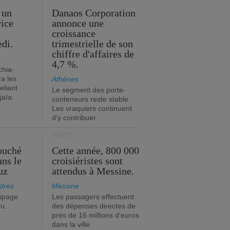
 un
Danaos Corporation
vice
annonce une
s
croissance
edi.
trimestrielle de son
chiffre d'affaires de
4,7 %.
chia-
a les
Athènes
eliant
Le segment des porte-
jaïa.
conteneurs reste stable.
Les vraquiers continuent
d'y contribuer.
PORTS
ouché
Cette année, 800 000
ans le
croisiéristes sont
uz
attendus à Messine.
dres
Messine
ipage
Les passagers effectuent
ru.
des dépenses directes de
près de 16 millions d'euros
dans la ville.