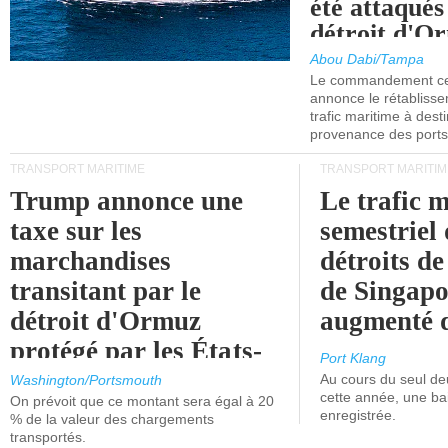
été attaqués
détroit d'O
Abou Dabi/Tampa
Le commandement cen
annonce le rétabliss
trafic maritime à dest
provenance des ports 
TRANSPORT MARITIME
TRANSPORT MARITIM
Trump annonce une
Le trafic 
taxe sur les
semestriel 
marchandises
détroits d
transitant par le
de Singapo
détroit d'Ormuz
augmenté 
protégé par les États-
Port Klang
Unis.
Au cours du seul de
Washington/Portsmouth
cette année, une ba
On prévoit que ce montant sera égal à 20
enregistrée.
% de la valeur des chargements
transportés.