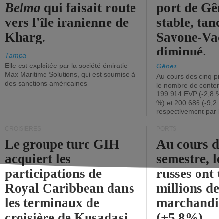
Belma
qui faisait route
port de Gên
vers l'île iranienne de
stable, tan
Kharg.
Savone-Vad
diminué.
Tampa
Elle est exploitée par la société émiratie
Gênes
Max Maritime Solutions, qui est soumise à
Au cours des cinq p
des sanctions américaines.
le nombre de conten
199 914 EVP (-2,8 %
%) et 200 686 (-9,2 
respectivement par 
CROISIÈRES
PORTS
Le groupe turc GIH
Au cours 
acquiert les
semestre, l
participations de
russes ont 
Royal Caribbean dans
millions d
les terminaux de
marchandi
croisière de Kusadasi
(+5,8%).