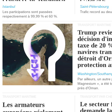
et de Lisbonne.
Istanbul
Saint-Pétersbourg
Les participations sont passées
Trafic record au de
respectivement à 99,99 % et 60 %.
TRANSPORT MARITIME
Trump revie
décision d'
taxe de 20 %
navires tran
détroit d'O
protection 
Washington/Southam
Par ailleurs, un autre p
Magnesium », a été t
près d'Oman.
TRANSPORT MARITIME
TRANSPORT PAR CHE
Le secteur 
Les armateurs
demande l