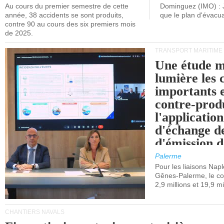
Au cours du premier semestre de cette
Dominguez (IMO) : 
année, 38 accidents se sont produits,
que le plan d'évacua
contre 90 au cours des six premiers mois
de 2025.
TRANSPORT MARITIME
Une étude m
lumière les 
importants e
contre-produ
l'applicatio
d'échange d
d'émission d
(SEQE-UE) a
Palerme
maritimes av
Pour les liaisons Nap
Gênes-Palerme, le coû
occidentale.
2,9 millions et 19,9 mi
CHANTIERS NAVALS