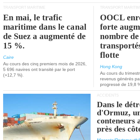
TRANSPORT MARITIME
TRANSPORT MARITIM
En mai, le trafic
OOCL enre
maritime dans le canal
forte augm
de Suez a augmenté de
nombre de
15 %.
transporté
flotte
Caire
Au cours des cinq premiers mois de 2026,
Hong Kong
5 696 navires ont transité par le port
Au cours du trimestre
(+12,7 %).
revenus générés par 
progressé de 19,8 
ACCIDENTS
Dans le détr
d'Ormuz, un
conteneurs a
près des cô