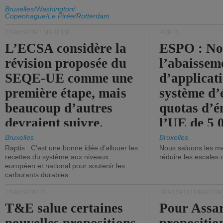
d'émission de l'UE.
Bruxelles/Washington/
Copenhague/Le Pirée/Rotterdam
TRANSPORT MARITIME
PORTS
L’ECSA considère la
ESPO : No
révision proposée du
l’abaissem
SEQE-UE comme une
d’applicat
première étape, mais
système d’
beaucoup d’autres
quotas d’é
devraient suivre.
l’UE de 5 
tonneaux d
Bruxelles
Bruxelles
Raptis : C’est une bonne idée d’allouer les
Nous saluons les me
brute.
recettes du système aux niveaux
réduire les escales 
européen et national pour soutenir les
carburants durables.
TRANSPORTS
TRANSPORT MARITIM
T&E salue certaines
Pour Assar