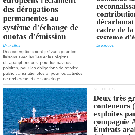
européens réclament
reconnaissa
des dérogations
contributio
permanentes au
décarbonat
système d'échange de
cadre de la
quotas d'émission
système d'
maritimes de l'UE
quotas d'ém
Bruxelles
Bruxelles
l'UE (SEQ
Des exemptions sont prévues pour les
après 2030.
liaisons avec les îles et les régions
ultrapériphériques, pour les navires
polaires, pour les obligations de service
public transnationales et pour les activités
de recherche et de sauvetage.
ACCIDENTS
Deux très g
conteneurs
exploités pa
compagnie
Émirats ara