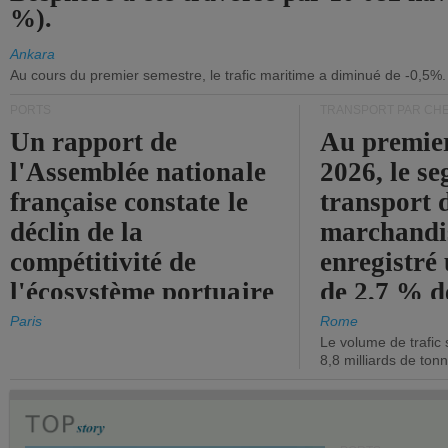
%).
Ankara
Au cours du premier semestre, le trafic maritime a diminué de -0,5%.
PORTS
TRANSPORT PAR CHE
Un rapport de
Au premie
l'Assemblée nationale
2026, le s
française constate le
transport 
déclin de la
marchandis
compétitivité de
enregistré
l'écosystème portuaire
de 2,7 % d
de l'État.
chiffre d'a
Paris
Rome
Le volume de trafic 
opérationn
8,8 milliards de ton