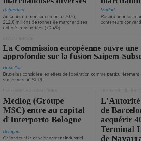
marchandises diverses
marchandi
ont diminué.
(+2,9%).
Rotterdam
Madrid
Au cours du premier semestre 2026,
Record pour les ma
212,0 millions de tonnes de marchandises
conteneurs convent
ont été transportées (+0,4%).
CONCURRENCE
La Commission européenne ouvre une 
approfondie sur la fusion Saipem-Subs
Bruxelles
Bruxelles considère les effets de l'opération comme particulièrement
sur le marché SURF.
PLATEFORMES LOGISTIQUES
TRANSPORT INTERM
Medlog (Groupe
L'Autorité
MSC) entre au capital
de Barcelo
d'Interporto Bologne
acquérir 
Terminal 
Bologne
de Navarr
Caliandro : Un développement industriel