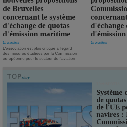
nouvelles propositions
propositio
de Bruxelles
Commissi
concernant le système
concernant
d'échange de quotas
d'échange 
d'émission maritime
d'émission
de l'UE.
timide, alo
Bruxelles
Bruxelles
L'association est plus critique à l'égard
mesures pl
des mesures étudiées par la Commission
courageuse
européenne pour le secteur de l'aviation
attendues.
TRANSPORTS
Système 
de quotas
de l'UE p
navires :
Commiss