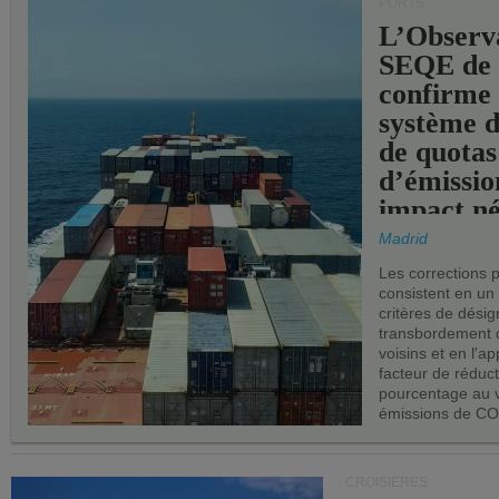
PORTS
L’Observ
SEQE de 
confirme 
système 
de quotas
d’émissio
impact né
les ports 
Madrid
Les corrections 
consistent en un
critères de désig
transbordement 
voisins et en l'ap
facteur de réduc
pourcentage au 
émissions de CO
CROISIÈRES