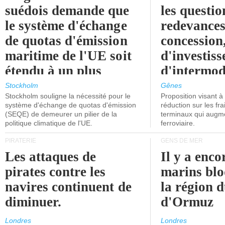
suédois demande que
les questio
le système d'échange
redevances
de quotas d'émission
concession
maritime de l'UE soit
d'investiss
étendu à un plus
d'intermod
grand nombre de
l'attention
Stockholm
Gênes
Stockholm souligne la nécessité pour le
Proposition visant 
navires.
politiciens.
système d'échange de quotas d'émission
réduction sur les fr
(SEQE) de demeurer un pilier de la
terminaux qui augmen
politique climatique de l'UE.
ferroviaire.
PIRATERIE
GENS DE MER
Les attaques de
Il y a enco
pirates contre les
marins blo
navires continuent de
la région d
diminuer.
d'Ormuz
Londres
Londres