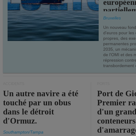
européen
partielle
demandes
Bruxelles
armateur
Un nouveau fonds
d'euros pour les
propres, des ex
permanentes pro
2035, un mécani
de l'OMI et des 
répression contre
transbordement «
ACCIDENTS
PORTS
Un autre navire a été
Port de Gi
touché par un obus
Premier r
dans le détroit
d'un grand
d'Ormuz.
conteneurs
d'amarrage
Southampton/Tampa