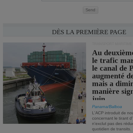
Send
DÈS LA PREMIÈRE PAGE
TRANSPORT MARITIME
Au deuxième
le trafic ma
le canal de
augmenté de
mais a dimi
manière sign
juin.
Panama/Balboa
L'ACP introduit de nou
concernant le tirant d
n'exclut pas des réd
quotidien de transits.