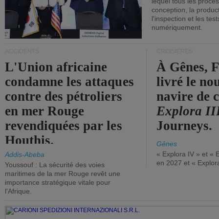
lequel tous les proces
conception, la producti
l'inspection et les tes
numériquement.
ACCIDENTS
CROISIÈRES
L'Union africaine
À Gênes, F
condamne les attaques
livré le n
contre des pétroliers
navire de c
en mer Rouge
Explora II
revendiquées par les
Journeys.
Houthis.
Gênes
« Explora IV » et « 
Addis-Abeba
en 2027 et « Explor
Youssouf : La sécurité des voies
maritimes de la mer Rouge revêt une
importance stratégique vitale pour
l'Afrique.