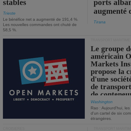
stables
ports alba
augmenté 
Trieste
Le bénéfice net a augmenté de 191,4 %.
Tirana
Les nouvelles commandes ont chuté de
58,5 %.
TRANSPORT MARITIME
Le groupe d
américain 
Markets Ins
propose la c
d'une sociét
de transpor
de conteneu
Washington
Rao : Aujourd'hui, le
d'un cartel de six co
étrangères.
CROISIÈRES
TRANSPORT MARITIM