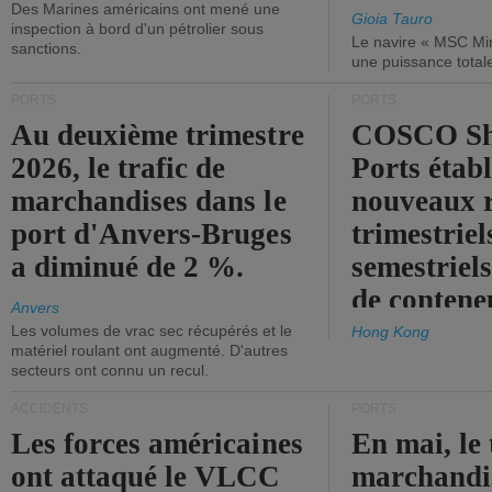
Des Marines américains ont mené une
Gioia Tauro
inspection à bord d'un pétrolier sous
Le navire « MSC Mir
sanctions.
une puissance total
PORTS
PORTS
Au deuxième trimestre
COSCO Sh
2026, le trafic de
Ports établ
marchandises dans le
nouveaux 
port d'Anvers-Bruges
trimestriel
a diminué de 2 %.
semestriels
de contene
Anvers
Les volumes de vrac sec récupérés et le
Hong Kong
matériel roulant ont augmenté. D'autres
secteurs ont connu un recul.
ACCIDENTS
PORTS
Les forces américaines
En mai, le 
ont attaqué le VLCC
marchandis