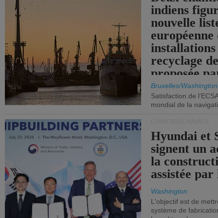
indiens figu
nouvelle list
européenne 
installations
recyclage de
proposée pa
Commission
Bruxelles/Washington
Satisfaction de l'ECS
mondial de la navigat
CHANTIERS NAVALS
Hyundai et 
signent un 
la construct
assistée par 
Washington
L'objectif est de mett
système de fabricati