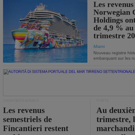
Les revenus
Norwegian C
Holdings on
de 4,9 % au
trimestre 20
Miami
Nouveau registre his
embarquant sur les nav
CHANTIERS NAVALS
PORTS
Les revenus
Au deuxiè
semestriels de
trimestre, 
Fincantieri restent
marchandis