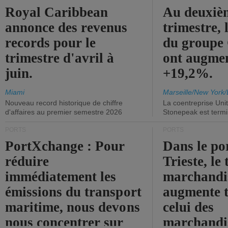
Royal Caribbean
Au deuxiè
annonce des revenus
trimestre, 
records pour le
du group
trimestre d'avril à
ont augme
juin.
+19,2%.
Miami
Marseille/New York/
Nouveau record historique de chiffre
La coentreprise Uni
d'affaires au premier semestre 2026
Stonepeak est term
PORTS
PORTS
PortXchange : Pour
Dans le po
réduire
Trieste, le 
immédiatement les
marchandis
émissions du transport
augmente t
maritime, nous devons
celui des
nous concentrer sur
marchandis