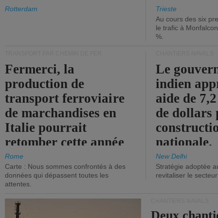
les ports.
diminue.
Rotterdam
Trieste
Au cours des six pr
le trafic à Monfalco
%.
TRANSPORT PAR CHEMIN DE FER
CHANTIERS NAVALS
Fermerci, la
Le gouver
production de
indien app
transport ferroviaire
aide de 7,2
de marchandises en
de dollars 
Italie pourrait
constructi
retomber cette année
nationale.
aux niveaux de 2015.
Rome
New Delhi
Carte : Nous sommes confrontés à des
Stratégie adoptée a
données qui dépassent toutes les
revitaliser le secteur
attentes.
CHANTIERS NAVALS
Deux chanti