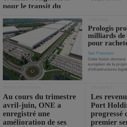
pour le transit du
détroit d'Ormuz.
LOGISTIQUE
Prologis pro
milliards de
pour rachet
San Francisco
Cette fusion donnera
européen de la propri
d'infrastructures logis
TRANSPORT MARITIME
CROISIÈRES
Au cours du trimestre
Les revenu
avril-juin, ONE a
Port Holdi
enregistré une
progressé 
amélioration de ses
premier se