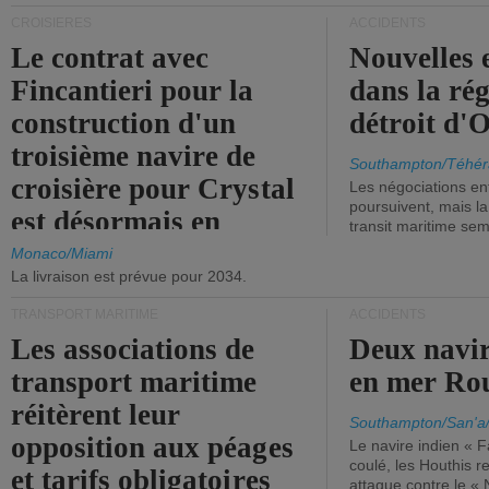
CROISIÈRES
ACCIDENTS
Le contrat avec
Nouvelles 
Fincantieri pour la
dans la ré
construction d'un
détroit d'
troisième navire de
Southampton/Téhér
croisière pour Crystal
Les négociations en
poursuivent, mais l
est désormais en
transit maritime sem
vigueur.
Monaco/Miami
La livraison est prévue pour 2034.
TRANSPORT MARITIME
ACCIDENTS
Les associations de
Deux navir
transport maritime
en mer Ro
réitèrent leur
Southampton/San'a
opposition aux péages
Le navire indien « F
coulé, les Houthis 
et tarifs obligatoires
attaque contre le «