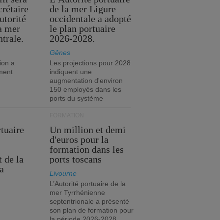
crétaire
de la mer Ligure
utorité
occidentale a adopté
la mer
le plan portuaire
trale.
2026-2028.
Gênes
ion a
Les projections pour 2028
ment
indiquent une
augmentation d'environ
150 employés dans les
ports du système
FORMATION
rtuaire
Un million et demi
d'euros pour la
formation dans les
 de la
ports toscans
a
Livourne
L’Autorité portuaire de la
mer Tyrrhénienne
septentrionale a présenté
son plan de formation pour
la période 2026-2028.