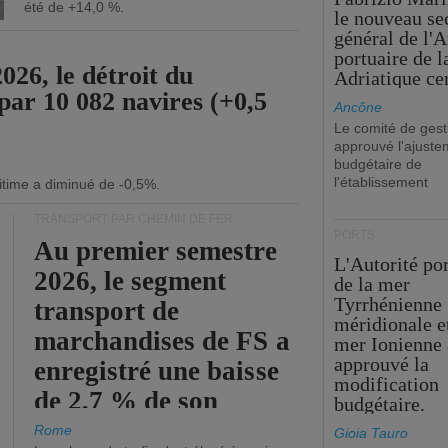
été de +14,0 %.
le nouveau se
général de l'A
portuaire de 
26, le détroit du
Adriatique cen
par 10 082 navires (+0,5
Ancône
Le comité de gest
approuvé l'ajuste
budgétaire de
l'établissement
itime a diminué de -0,5%.
TRANSPORT PAR CHEMIN DE FER
PORTS
Au premier semestre
L'Autorité po
2026, le segment
de la mer
Tyrrhénienne
transport de
méridionale et
marchandises de FS a
mer Ionienne 
approuvé la
enregistré une baisse
modification
de 2,7 % de son
budgétaire.
chiffre d'affaires
Rome
Gioia Tauro