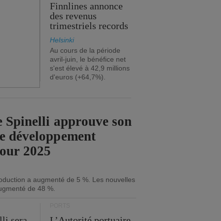
Finnlines annonce
des revenus
trimestriels records
Helsinki
Au cours de la période
avril-juin, le bénéfice net
s'est élevé à 42,9 millions
d'euros (+64,7%).
 Spinelli approuve son
de développement
pour 2025
roduction a augmenté de 5 %. Les nouvelles
ugmenté de 48 %.
PORTS
li sera
L’Autorité portuaire