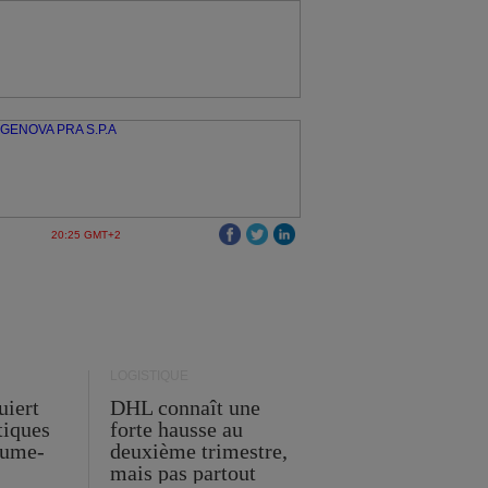
20:25 GMT+2
LOGISTIQUE
uiert
DHL connaît une
stiques
forte hausse au
ume-
deuxième trimestre,
mais pas partout