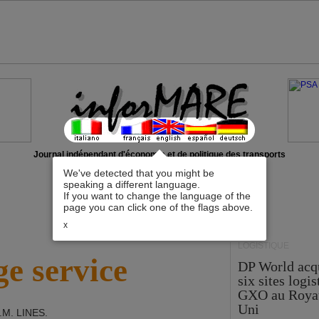
Journal indépendant d'économie et de politique des transports
We've detected that you might be
speaking a different language.
If you want to change the language of the
page you can click one of the flags above.
x
LOGISTIQUE
e service
DP World acq
six sites logi
GXO au Roya
Uni
.M. LINES
.