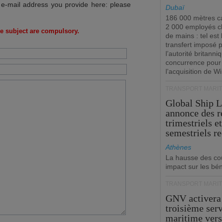
 e-mail address you provide here: please
Dubaï
186 000 mètres ca
2 000 employés 
e subject are compulsory.
de mains : tel est 
transfert imposé 
l’autorité britanni
concurrence pour
l’acquisition de W
TRANSPORT MARIT
Global Ship 
annonce des 
trimestriels e
semestriels re
Athènes
La hausse des co
impact sur les bé
TRANSPORT MARIT
GNV activera
troisième ser
maritime ver