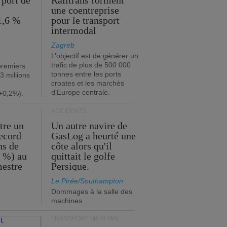
 port de
Railtrans forment
une coentreprise
1,6 %
pour le transport
intermodal
Zagreb
L’objectif est de générer un
trafic de plus de 500 000
premiers
tonnes entre les ports
3 millions
croates et les marchés
d’Europe centrale.
+0,2%).
ACCIDENTS
tre un
Un autre navire de
record
GasLog a heurté une
ns de
côte alors qu'il
2 %) au
quittait le golfe
mestre
Persique.
Le Pirée/Southampton
Dommages à la salle des
machines
TRANSPORT MARITIME