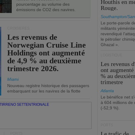
Houthis en m
pourcentage au volume des
Rouge.
émissions de CO2 des navires.
Southampton/San
Le porte-parole d
militants yéménite
CROISIÈRES
revendiqué l'atta
Les revenus de
le pétrolier chim
Norwegian Cruise Line
Ghazal ».
Holdings ont augmenté
LOGISTIQUE
de 4,9 % au deuxième
Les revenus 
trimestre 2026.
ont augmenté 
% au deuxiè
Miami
trimestre
Nouveau registre historique des passagers
Atlanta
embarquant sur les navires de la flotte
Le bénéfice net s'
à 604 millions de 
(-52,9 %).
PORTS
Le trafic de
PORTS