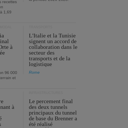
s recettes
en
 à 1,69
RMODAL
TRANSPORTS
ia
L'Italie et la Tunisie
inal
signent un accord de
Orte à
collaboration dans le
née
secteur des
transports et de la
logistique
Rome
on 96 000
errain et
INFRASTRUCTURES
re
Le percement final
enant à
des deux tunnels
principaux du tunnel
é
de base du Brenner a
s
été réalisé