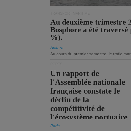
TRANSPORT MARITIME
Au deuxième trimestre 20
Bosphore a été traversé 
%).
Ankara
Au cours du premier semestre, le trafic mar
PORTS
Un rapport de
l'Assemblée nationale
française constate le
déclin de la
compétitivité de
l'écosystème portuaire
de l'État.
Paris