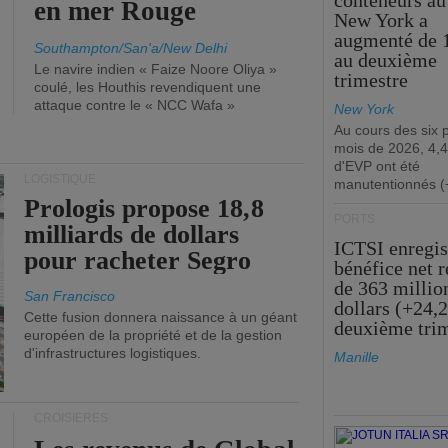
conteneurs au
en mer Rouge
New York a
augmenté de 
Southampton/San'a/New Delhi
au deuxième
Le navire indien « Faize Noore Oliya »
trimestre
coulé, les Houthis revendiquent une
attaque contre le « NCC Wafa »
New York
Au cours des six 
mois de 2026, 4,4
d'EVP ont été
LOGISTIQUE
manutentionnés (
Prologis propose 18,8
PORTS
milliards de dollars
ICTSI enregis
pour racheter Segro
bénéfice net 
de 363 millio
San Francisco
dollars (+24,
Cette fusion donnera naissance à un géant
deuxième tri
européen de la propriété et de la gestion
d'infrastructures logistiques.
Manille
CROISIÈRES