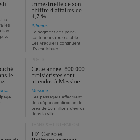
edi.
trimestrielle de son
chiffre d'affaires de
4,7 %.
chia-
a les
Athènes
eliant
Le segment des porte-
jaïa.
conteneurs reste stable.
Les vraquiers continuent
d'y contribuer.
PORTS
ouché
Cette année, 800 000
ans le
croisiéristes sont
uz
attendus à Messine.
dres
Messine
ipage
Les passagers effectuent
ru.
des dépenses directes de
près de 16 millions d'euros
dans la ville.
TRANSPORT INTERMODAL
HZ Cargo et