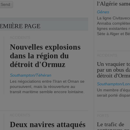
l'Algérie sam
Send
Gênes
La ligne Civitavec
Annaba compléter
REMIÈRE PAGE
lignes existantes r
Sète à Alger et Bé
ACCIDENTS
Nouvelles explosions
dans la région du
ACCIDENTS
détroit d'Ormuz
Un vraquier t
par un obus d
détroit d'Orm
Southampton/Téhéran
Les négociations entre l'Iran et Oman se
Southampton/Lon
poursuivent, mais la réouverture au
Un membre d'équ
transit maritime semble encore lointaine.
serait porté dispa
ACCIDENTS
PORTS
Deux navires attaqués
Le trafic de