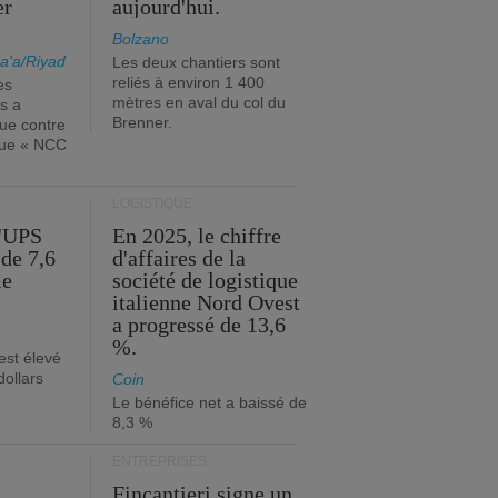
er
aujourd'hui.
Bolzano
a'a/Riyad
Les deux chantiers sont
reliés à environ 1 400
es
mètres en aval du col du
s a
Brenner.
que contre
ique « NCC
LOGISTIQUE
d'UPS
En 2025, le chiffre
de 7,6
d'affaires de la
me
société de logistique
italienne Nord Ovest
a progressé de 13,6
%.
est élevé
dollars
Coin
Le bénéfice net a baissé de
8,3 %
ENTREPRISES
Fincantieri signe un