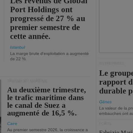
Les revenus de Global
Port Holdings ont
progressé de 27 % au
premier semestre de
cette année.
Istanbul
La marge brute d'exploitation a augmenté
de 22 %.
ENTREPRISES
Le groupe
rapport 
TRANSPORT MARITIME
Au deuxième trimestre,
durable 
le trafic maritime dans
Gênes
le canal de Suez a
La valeur de la p
augmenté de 16,5 %.
embauches ont a
Caire
PORTS
Au premier semestre 2026, la croissance a
Fabrizio Maril