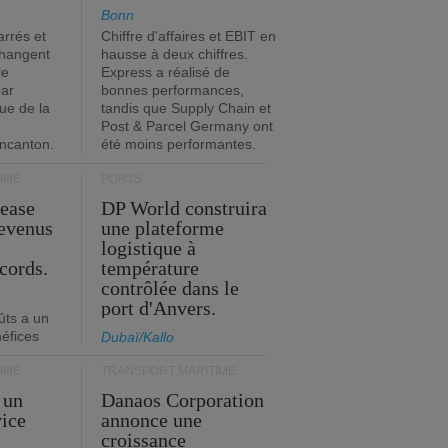
Bonn
rrés et
Chiffre d'affaires et EBIT en
changent
hausse à deux chiffres.
le
Express a réalisé de
par
bonnes performances,
que de la
tandis que Supply Chain et
Post & Parcel Germany ont
incanton.
été moins performantes.
IME
PORTS
Lease
DP World construira
revenus
une plateforme
t
logistique à
cords.
température
contrôlée dans le
port d'Anvers.
ûts a un
néfices
Dubaï/Kallo
IME
TRANSPORT MARITIME
 un
Danaos Corporation
vice
annonce une
s
croissance