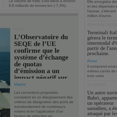
Le volume de trafic s'est élevé à environ
opérationnel.
Elle enregistre de
8,8 milliards de tonnes-km (-7,3%).
et des dépenses 
hausse, s'élevant
million d'euros.
TRANSPORT INTE
PORTS
Terminali Ital
L’Observatoire du
gérera le term
SEQE de l’UE
intermodal d'
partir de l'an
confirme que le
prochaine.
système d’échange
Rome
de quotas
Il comprend envir
d’émission a un
mètres carrés de t
trois voies
impact négatif sur
les ports de l’UE.
Madrid
ACCIDENTS
Un autre navi
Les corrections proposées
Bahri, appart
consistent en un élargissement des
critères de désignation des ports de
un opérateur
transbordement de conteneurs
saoudien, a ét
voisins et en l'application d'un
attaqué par le
facteur de réduction en