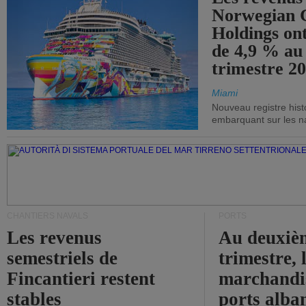
Norwegian C
Holdings on
de 4,9 % au
trimestre 20
Miami
Nouveau registre his
embarquant sur les nav
CHANTIERS NAVALS
PORTS
Les revenus
Au deuxiè
semestriels de
trimestre, 
Fincantieri restent
marchandis
stables
ports alba