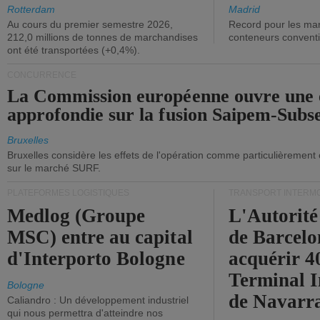
ont diminué.
(+2,9%).
Rotterdam
Madrid
Au cours du premier semestre 2026,
Record pour les ma
212,0 millions de tonnes de marchandises
conteneurs convent
ont été transportées (+0,4%).
CONCURRENCE
La Commission européenne ouvre une 
approfondie sur la fusion Saipem-Subs
Bruxelles
Bruxelles considère les effets de l'opération comme particulièrement
sur le marché SURF.
PLATEFORMES LOGISTIQUES
TRANSPORT INTERM
Medlog (Groupe
L'Autorité
MSC) entre au capital
de Barcelo
d'Interporto Bologne
acquérir 
Terminal 
Bologne
de Navarr
Caliandro : Un développement industriel
qui nous permettra d'atteindre nos