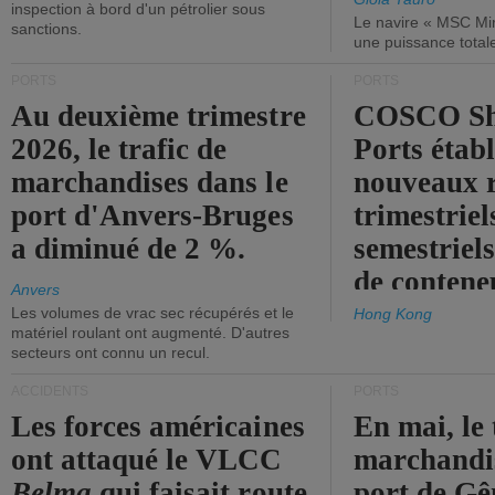
inspection à bord d'un pétrolier sous
Le navire « MSC Mir
sanctions.
une puissance total
PORTS
PORTS
Au deuxième trimestre
COSCO Sh
2026, le trafic de
Ports établ
marchandises dans le
nouveaux 
port d'Anvers-Bruges
trimestriel
a diminué de 2 %.
semestriels
de contene
Anvers
Les volumes de vrac sec récupérés et le
Hong Kong
matériel roulant ont augmenté. D'autres
secteurs ont connu un recul.
ACCIDENTS
PORTS
Les forces américaines
En mai, le 
ont attaqué le VLCC
marchandis
Belma
qui faisait route
port de Gên