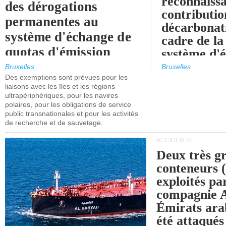
reconnaissa
des dérogations
contributio
permanentes au
décarbonat
système d'échange de
cadre de la
quotas d'émission
système d'
maritimes de l'UE
quotas d'ém
Bruxelles
Bruxelles
l'UE (SEQ
Des exemptions sont prévues pour les
après 2030.
liaisons avec les îles et les régions
ultrapériphériques, pour les navires
polaires, pour les obligations de service
public transnationales et pour les activités
de recherche et de sauvetage.
ACCIDENTS
Deux très g
conteneurs
exploités pa
compagnie
Émirats ara
été attaqués