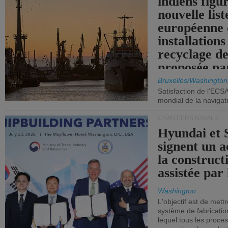
indiens figu
nouvelle list
européenne 
installations
recyclage de
proposée pa
Commission
Bruxelles/Washington
Satisfaction de l'ECS
mondial de la navigat
CHANTIERS NAVALS
Hyundai et 
signent un 
la construct
assistée par 
Washington
L'objectif est de mett
système de fabricati
lequel tous les proces