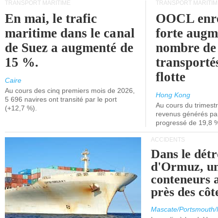
TRANSPORT MARITIME
TRANSPORT MARITIM
En mai, le trafic
OOCL enre
maritime dans le canal
forte augm
de Suez a augmenté de
nombre de
15 %.
transporté
flotte
Caire
Au cours des cinq premiers mois de 2026,
Hong Kong
5 696 navires ont transité par le port
Au cours du trimestre
(+12,7 %).
revenus générés par 
progressé de 19,8 
ACCIDENTS
Dans le détr
d'Ormuz, un
conteneurs a
près des cô
Mascate/Portsmouth