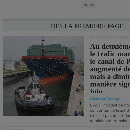
Send
DÈS LA PREMIÈRE PAGE
TRANSPORT MARITIME
Au deuxième
le trafic ma
le canal de
augmenté de
mais a dimi
manière sign
juin.
Panama/Balboa
L'ACP introduit de nou
concernant le tirant d
n'exclut pas des réd
quotidien de transits.