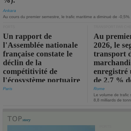
%).
Ankara
Au cours du premier semestre, le trafic maritime a diminué de -0,5%.
PORTS
TRANSPORT PAR CHE
Un rapport de
Au premie
l'Assemblée nationale
2026, le s
française constate le
transport 
déclin de la
marchandis
compétitivité de
enregistré
l'écosystème portuaire
de 2,7 % d
de l'État.
chiffre d'a
Paris
Rome
Le volume de trafic 
opérationn
8,8 milliards de ton
PORTS