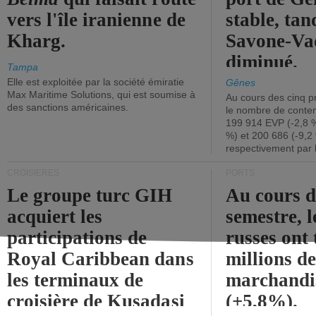
vers l'île iranienne de
stable, tan
Kharg.
Savone-Vad
diminué.
Tampa
Elle est exploitée par la société émiratie
Gênes
Max Maritime Solutions, qui est soumise à
Au cours des cinq p
des sanctions américaines.
le nombre de conten
199 914 EVP (-2,8 %
%) et 200 686 (-9,2 
respectivement par 
CROISIÈRES
PORTS
Le groupe turc GIH
Au cours 
acquiert les
semestre, l
participations de
russes ont 
Royal Caribbean dans
millions d
les terminaux de
marchandi
croisière de Kusadasi
(+5,8%).