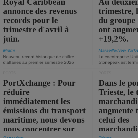
Royal Caribbean
Au deuxiè
annonce des revenus
trimestre, 
records pour le
du group
trimestre d'avril à
ont augme
juin.
+19,2%.
Miami
Marseille/New York/
Nouveau record historique de chiffre
La coentreprise Uni
d'affaires au premier semestre 2026
Stonepeak est term
PORTS
PORTS
PortXchange : Pour
Dans le po
réduire
Trieste, le 
immédiatement les
marchandis
émissions du transport
augmente t
maritime, nous devons
celui des
nous concentrer sur
marchandis