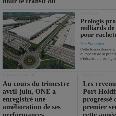
pour le transit du
détroit d'Ormuz.
LOGISTIQUE
Prologis pro
milliards de
pour rachet
San Francisco
Cette fusion donnera
européen de la propri
d'infrastructures logis
TRANSPORT MARITIME
CROISIÈRES
Au cours du trimestre
Les revenu
avril-juin, ONE a
Port Holdi
enregistré une
progressé 
amélioration de ses
premier se
performances
cette année