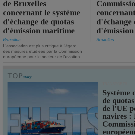
de Bruxelles
Commissi
concernant le système
concernant
d'échange de quotas
d'échange 
d'émission maritime
d'émission
de l'UE.
timide, alo
Bruxelles
Bruxelles
L'association est plus critique à l'égard
mesures pl
des mesures étudiées par la Commission
courageuse
européenne pour le secteur de l'aviation
attendues.
TRANSPORTS
Système 
de quotas
de l'UE p
navires :
Commiss
européen