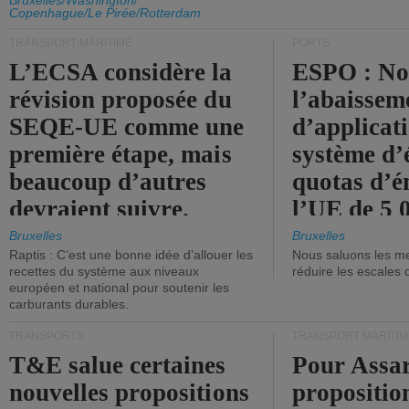
d'émission de l'UE.
Bruxelles/Washington/
Copenhague/Le Pirée/Rotterdam
TRANSPORT MARITIME
PORTS
L’ECSA considère la
ESPO : No
révision proposée du
l’abaissem
SEQE-UE comme une
d’applicat
première étape, mais
système d’
beaucoup d’autres
quotas d’é
devraient suivre.
l’UE de 5 
tonneaux d
Bruxelles
Bruxelles
Raptis : C’est une bonne idée d’allouer les
Nous saluons les me
brute.
recettes du système aux niveaux
réduire les escales 
européen et national pour soutenir les
carburants durables.
TRANSPORTS
TRANSPORT MARITIM
T&E salue certaines
Pour Assar
nouvelles propositions
propositio