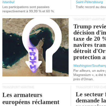
et de Lisbonne.
Istanbul
Saint-Pétersbourg
Les participations sont passées
Trafic record au de
respectivement à 99,99 % et 60 %.
TRANSPORT MARITIME
Trump revie
décision d'
taxe de 20 %
navires tran
détroit d'O
protection 
Washington/Southam
Par ailleurs, un autre p
Magnesium », a été t
près d'Oman.
TRANSPORT MARITIME
TRANSPORT PAR CHE
Le secteur 
Les armateurs
demande l
européens réclament