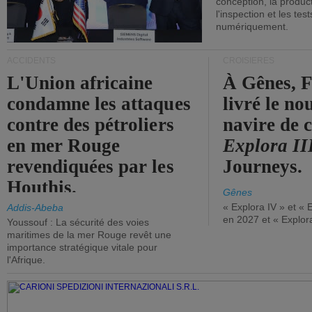
conception, la producti
l'inspection et les tes
numériquement.
ACCIDENTS
CROISIÈRES
L'Union africaine
À Gênes, F
condamne les attaques
livré le n
contre des pétroliers
navire de c
en mer Rouge
Explora II
revendiquées par les
Journeys.
Houthis.
Gênes
« Explora IV » et « 
Addis-Abeba
en 2027 et « Explor
Youssouf : La sécurité des voies
maritimes de la mer Rouge revêt une
importance stratégique vitale pour
l'Afrique.