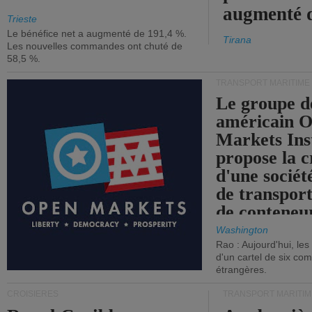
augmenté 
Trieste
Le bénéfice net a augmenté de 191,4 %.
Tirana
Les nouvelles commandes ont chuté de
58,5 %.
TRANSPORT MARITIME
Le groupe d
américain 
Markets Ins
propose la c
d'une sociét
de transpor
de conteneu
Washington
Rao : Aujourd'hui, le
d'un cartel de six co
étrangères.
CROISIÈRES
TRANSPORT MARITIM