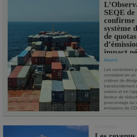
L’Observ
SEQE de 
confirme 
système 
de quotas
d’émissio
impact né
les ports 
Madrid
Les corrections 
consistent en un
critères de désig
transbordement 
voisins et en l'ap
facteur de réduc
pourcentage au 
émissions de CO
CROISIÈRES
Les revenus