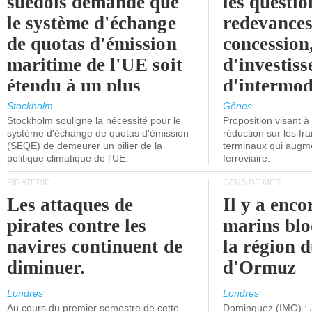
suédois demande que
les questio
le système d'échange
redevances
de quotas d'émission
concession
maritime de l'UE soit
d'investiss
étendu à un plus
d'intermod
grand nombre de
l'attention
Stockholm
Gênes
Stockholm souligne la nécessité pour le
Proposition visant 
navires.
politiciens.
système d'échange de quotas d'émission
réduction sur les fr
(SEQE) de demeurer un pilier de la
terminaux qui augmen
politique climatique de l'UE.
ferroviaire.
PIRATERIE
GENS DE MER
Les attaques de
Il y a enco
pirates contre les
marins blo
navires continuent de
la région d
diminuer.
d'Ormuz
Londres
Londres
Au cours du premier semestre de cette
Dominguez (IMO) : 