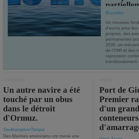
partielle
demandes
Bruxelles
armateur
Un nouveau fonds
d'euros pour les
propres, des ex
permanentes pro
2035, un mécani
de l'OMI et des 
répression contre
transbordement «
ACCIDENTS
PORTS
Un autre navire a été
Port de Gi
touché par un obus
Premier r
dans le détroit
d'un grand
d'Ormuz.
conteneurs
d'amarrage
Southampton/Tampa
Des Marines américains ont mené une
Gioia Tauro