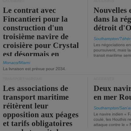
CROISIÈRES
ACCIDENTS
Le contrat avec
Nouvelles 
Fincantieri pour la
dans la ré
construction d'un
détroit d'
troisième navire de
Southampton/Téhér
croisière pour Crystal
Les négociations en
poursuivent, mais l
est désormais en
transit maritime sem
vigueur.
Monaco/Miami
La livraison est prévue pour 2034.
TRANSPORT MARITIME
ACCIDENTS
Les associations de
Deux navir
transport maritime
en mer Ro
réitèrent leur
Southampton/San'a
opposition aux péages
Le navire indien « F
coulé, les Houthis 
et tarifs obligatoires
attaque contre le «