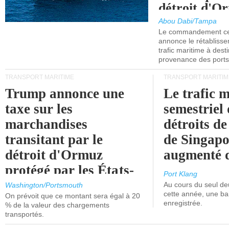
détroit d'O
Abou Dabi/Tampa
Le commandement cen
annonce le rétabliss
trafic maritime à dest
provenance des ports 
TRANSPORT MARITIME
TRANSPORT MARITIM
Trump annonce une
Le trafic 
taxe sur les
semestriel 
marchandises
détroits d
transitant par le
de Singapo
détroit d'Ormuz
augmenté 
protégé par les États-
Port Klang
Unis.
Au cours du seul de
Washington/Portsmouth
cette année, une ba
On prévoit que ce montant sera égal à 20
enregistrée.
% de la valeur des chargements
transportés.