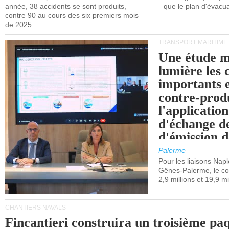
année, 38 accidents se sont produits,
que le plan d'évacua
contre 90 au cours des six premiers mois
de 2025.
TRANSPORT MARITIME
Une étude m
lumière les 
importants e
contre-produ
l'applicatio
d'échange d
d'émission d
(SEQE-UE) a
Palerme
maritimes av
Pour les liaisons Nap
Gênes-Palerme, le coû
occidentale.
2,9 millions et 19,9 mi
CHANTIERS NAVALS
Fincantieri construira un troisième pa