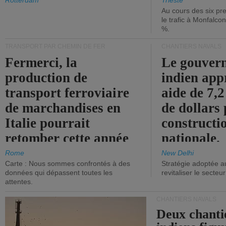
les ports.
diminue.
Rotterdam
Trieste
Au cours des six pr
le trafic à Monfalco
%.
TRANSPORT PAR CHEMIN DE FER
CHANTIERS NAVALS
Fermerci, la
Le gouver
production de
indien app
transport ferroviaire
aide de 7,2
de marchandises en
de dollars 
Italie pourrait
constructi
retomber cette année
nationale.
aux niveaux de 2015.
Rome
New Delhi
Carte : Nous sommes confrontés à des
Stratégie adoptée a
données qui dépassent toutes les
revitaliser le secteur
attentes.
CHANTIERS NAVALS
Deux chanti