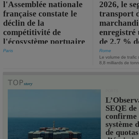
l'Assemblée nationale
2026, le s
française constate le
transport 
déclin de la
marchandis
compétitivité de
enregistré
l'écosystème portuaire
de 2,7 % d
de l'État.
chiffre d'a
Paris
Rome
Le volume de trafic 
opérationn
8,8 milliards de ton
PORTS
L’Observ
SEQE de 
confirme 
système 
de quotas