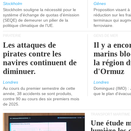
grand nombre de
l'attention
Stockholm
Gênes
Stockholm souligne la nécessité pour le
Proposition visant 
navires.
politiciens.
système d'échange de quotas d'émission
réduction sur les fr
(SEQE) de demeurer un pilier de la
terminaux qui augmen
politique climatique de l'UE.
ferroviaire.
PIRATERIE
GENS DE MER
Les attaques de
Il y a enco
pirates contre les
marins blo
navires continuent de
la région d
diminuer.
d'Ormuz
Londres
Londres
Au cours du premier semestre de cette
Dominguez (IMO) : 
année, 38 accidents se sont produits,
que le plan d'évacua
contre 90 au cours des six premiers mois
de 2025.
TRANSPORT MARITIME
Une étude m
lumière les 