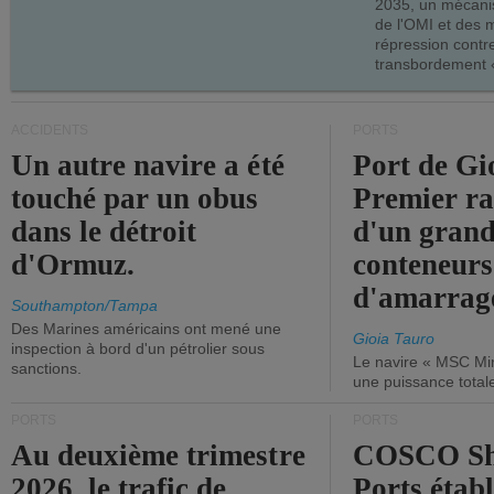
2035, un mécani
de l'OMI et des 
répression contre
transbordement «
ACCIDENTS
PORTS
Un autre navire a été
Port de Gi
touché par un obus
Premier r
dans le détroit
d'un grand
d'Ormuz.
conteneurs
d'amarrage
Southampton/Tampa
Des Marines américains ont mené une
Gioia Tauro
inspection à bord d'un pétrolier sous
Le navire « MSC Mir
sanctions.
une puissance total
PORTS
PORTS
Au deuxième trimestre
COSCO Sh
2026, le trafic de
Ports établ