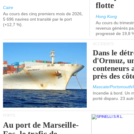
flotte
Caire
Au cours des cinq premiers mois de 2026,
Hong Kong
5 696 navires ont transité par le port
Au cours du trimestre
(+12,7 %).
revenus générés par 
progressé de 19,8 
ACCIDENTS
Dans le détr
d'Ormuz, un
conteneurs a
près des cô
Mascate/Portsmouth
Incendie à bord. Un
porté disparu. 23 aut
PORTS
Au port de Marseille-