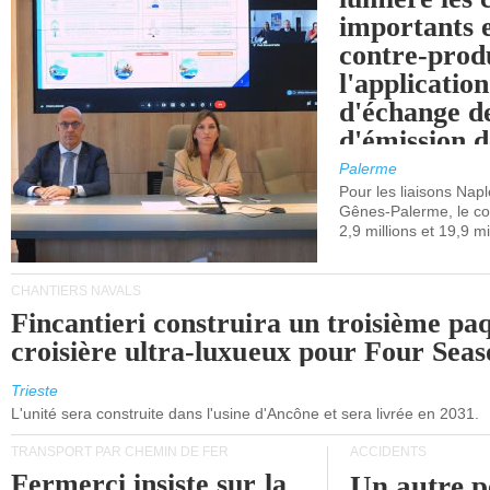
importants e
contre-produ
l'applicatio
d'échange d
d'émission d
(SEQE-UE) a
Palerme
maritimes av
Pour les liaisons Nap
Gênes-Palerme, le coû
occidentale.
2,9 millions et 19,9 mi
CHANTIERS NAVALS
Fincantieri construira un troisième pa
croisière ultra-luxueux pour Four Seas
Trieste
L'unité sera construite dans l'usine d'Ancône et sera livrée en 2031.
TRANSPORT PAR CHEMIN DE FER
ACCIDENTS
Fermerci insiste sur la
Un autre p