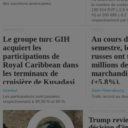
des sanctions américaines.
le nombre de conten
199 914 EVP (-2,8 %
%) et 200 686 (-9,2 
respectivement par 
CROISIÈRES
PORTS
Le groupe turc GIH
Au cours 
acquiert les
semestre, l
participations de
russes ont 
Royal Caribbean dans
millions d
les terminaux de
marchandi
croisière de Kusadasi
(+5,8%).
et de Lisbonne.
Istanbul
Saint-Pétersbourg
Les participations sont passées
Trafic record au de
respectivement à 99,99 % et 60 %.
TRANSPORT MARITIME
Trump revie
décision d'