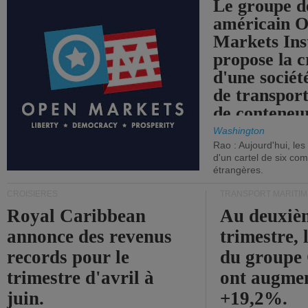
Le groupe d
américain 
Markets Ins
propose la c
d'une sociét
de transpor
de conteneu
Washington
Rao : Aujourd'hui, le
d'un cartel de six co
étrangères.
CROISIÈRES
TRANSPORT MARITIM
Royal Caribbean
Au deuxiè
annonce des revenus
trimestre, 
records pour le
du group
trimestre d'avril à
ont augme
juin.
+19,2%.