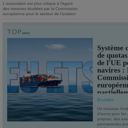
L'association est plus critique à l'égard
mesures pl
des mesures étudiées par la Commission
courageuse
européenne pour le secteur de l'aviation
attendues.
TRANSPORTS
Système 
de quotas
de l'UE p
navires :
Commiss
européen
partielle
demandes
Bruxelles
armateur
Un nouveau fonds
d'euros pour les
propres, des ex
permanentes pro