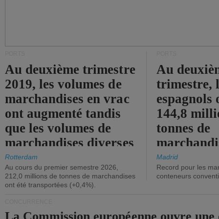
PORTS
PORTS
Au deuxième trimestre
Au deuxiè
2019, les volumes de
trimestre, 
marchandises en vrac
espagnols o
ont augmenté tandis
144,8 mill
que les volumes de
tonnes de
marchandises diverses
marchandi
ont diminué.
(+2,9%).
Rotterdam
Madrid
Au cours du premier semestre 2026,
Record pour les ma
212,0 millions de tonnes de marchandises
conteneurs convent
ont été transportées (+0,4%).
CONCURRENCE
La Commission européenne ouvre une 