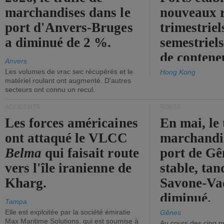
marchandises dans le
nouveaux 
port d'Anvers-Bruges
trimestriel
a diminué de 2 %.
semestriels
de contene
Anvers
Les volumes de vrac sec récupérés et le
Hong Kong
matériel roulant ont augmenté. D'autres
secteurs ont connu un recul.
ACCIDENTS
PORTS
Les forces américaines
En mai, le 
ont attaqué le VLCC
marchandis
Belma
qui faisait route
port de Gên
vers l'île iranienne de
stable, tan
Kharg.
Savone-Vad
diminué.
Tampa
Elle est exploitée par la société émiratie
Gênes
Max Maritime Solutions, qui est soumise à
Au cours des cinq p