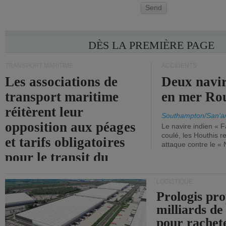
Send
DÈS LA PREMIÈRE PAGE
TRANSPORT MARITIME
ACCIDENTS
Les associations de
Deux navir
transport maritime
en mer Ro
réitèrent leur
Southampton/San'a
opposition aux péages
Le navire indien « F
coulé, les Houthis 
et tarifs obligatoires
attaque contre le «
pour le transit du
détroit d'Ormuz.
LOGISTIQUE
Prologis pro
milliards de
pour rachet