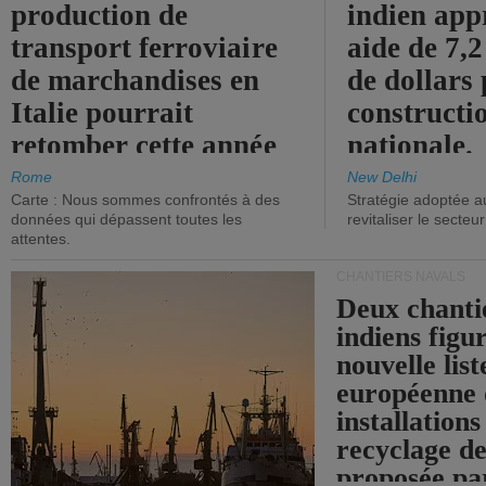
production de
indien app
transport ferroviaire
aide de 7,2
de marchandises en
de dollars 
Italie pourrait
constructi
retomber cette année
nationale.
aux niveaux de 2015.
Rome
New Delhi
Carte : Nous sommes confrontés à des
Stratégie adoptée a
données qui dépassent toutes les
revitaliser le secteur
attentes.
CHANTIERS NAVALS
Deux chanti
indiens figu
nouvelle list
européenne 
installations
recyclage de
proposée pa