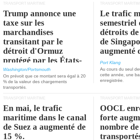
TRANSPORT MARITIME
TRANSPORT MARITIM
Trump annonce une
Le trafic 
taxe sur les
semestriel 
marchandises
détroits d
transitant par le
de Singapo
détroit d'Ormuz
augmenté 
protégé par les États-
Port Klang
Unis.
Au cours du seul de
Washington/Portsmouth
cette année, une ba
On prévoit que ce montant sera égal à 20
enregistrée.
% de la valeur des chargements
transportés.
TRANSPORT MARITIME
TRANSPORT MARITIM
En mai, le trafic
OOCL enre
maritime dans le canal
forte augm
de Suez a augmenté de
nombre de
15 %.
transporté