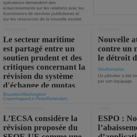
opérateurs demandent des
éclaircissements sur les relations avec les
fournisseurs de services publicitaires et
sur les ressources de la nouvelle société.
LÉGISLATION
ACCIDENTS
Le secteur maritime
Nouvelle a
est partagé entre un
contre un 
soutien prudent et des
le détroit
critiques concernant la
Southampton
révision du système
Un pétrolier a été 
par son équipage.
d'échange de quotas
d'émission de l'UE.
Bruxelles/Washington/
Copenhague/Le Pirée/Rotterdam
TRANSPORT MARITIME
PORTS
L’ECSA considère la
ESPO : No
révision proposée du
l’abaissem
SEQE-UE comme une
d’applicat