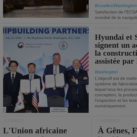
Commission
Bruxelles/Washington
Satisfaction de l'ECS
mondial de la navigat
CHANTIERS NAVALS
Hyundai et 
signent un 
la construct
assistée par 
Washington
L'objectif est de mett
système de fabricati
lequel tous les proces
conception, la producti
l'inspection et les tes
numériquement.
ACCIDENTS
CROISIÈRES
L'Union africaine
À Gênes, F