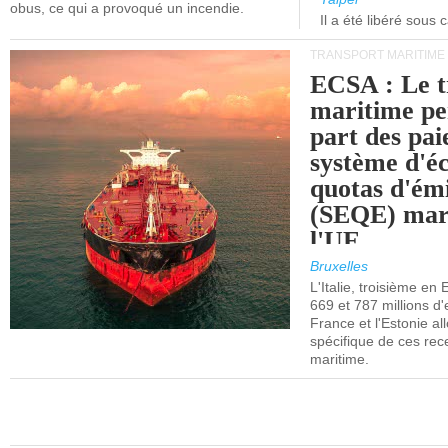
obus, ce qui a provoqué un incendie.
Il a été libéré sous 
TRANSPORT MARITIME
ECSA : Le t
maritime pe
part des pa
système d'é
quotas d'ém
(SEQE) mar
l'UE.
Bruxelles
L'Italie, troisième en
669 et 787 millions d'
France et l'Estonie al
spécifique de ces rec
maritime.