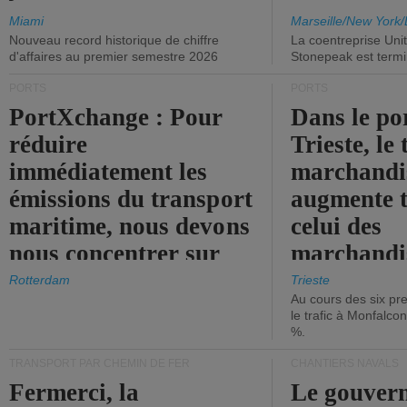
Miami
Marseille/New York/
Nouveau record historique de chiffre
La coentreprise Uni
d'affaires au premier semestre 2026
Stonepeak est term
PORTS
PORTS
PortXchange : Pour
Dans le po
réduire
Trieste, le 
immédiatement les
marchandis
émissions du transport
augmente t
maritime, nous devons
celui des
nous concentrer sur
marchandis
les ports.
diminue.
Rotterdam
Trieste
Au cours des six pr
le trafic à Monfalco
%.
TRANSPORT PAR CHEMIN DE FER
CHANTIERS NAVALS
Fermerci, la
Le gouver