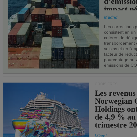
d’émissio
impact né
les ports 
Madrid
Les corrections 
consistent en un
critères de désig
transbordement 
voisins et en l'ap
facteur de réduc
pourcentage au 
émissions de CO
CROISIÈRES
Les revenus
Norwegian C
Holdings on
de 4,9 % au
trimestre 20
Miami