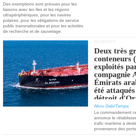
l'UE (SEQ
Des exemptions sont prévues pour les
après 2030.
liaisons avec les îles et les régions
ultrapériphériques, pour les navires
polaires, pour les obligations de service
public transnationales et pour les activités
de recherche et de sauvetage.
ACCIDENTS
Deux très g
conteneurs
exploités pa
compagnie
Émirats ara
été attaqués
détroit d'O
Abou Dabi/Tampa
Le commandement cen
annonce le rétabliss
trafic maritime à dest
provenance des ports 