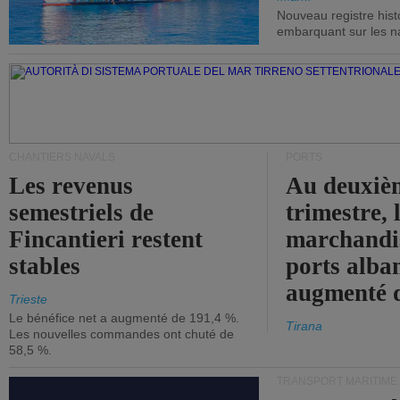
Nouveau registre his
embarquant sur les nav
CHANTIERS NAVALS
PORTS
Les revenus
Au deuxiè
semestriels de
trimestre, 
Fincantieri restent
marchandis
stables
ports alba
augmenté 
Trieste
Le bénéfice net a augmenté de 191,4 %.
Tirana
Les nouvelles commandes ont chuté de
58,5 %.
TRANSPORT MARITIME