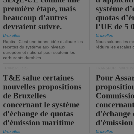
première étape, mais
système d’
beaucoup d’autres
quotas d’é
devraient suivre.
l’UE de 5 
tonneaux d
Bruxelles
Bruxelles
Raptis : C’est une bonne idée d’allouer les
Nous saluons les me
brute.
recettes du système aux niveaux
réduire les escales 
européen et national pour soutenir les
carburants durables.
TRANSPORTS
TRANSPORT MARITIM
T&E salue certaines
Pour Assar
nouvelles propositions
propositio
de Bruxelles
Commissi
concernant le système
concernant
d'échange de quotas
d'échange 
d'émission maritime
d'émission
de l'UE.
timide, alo
Bruxelles
Bruxelles