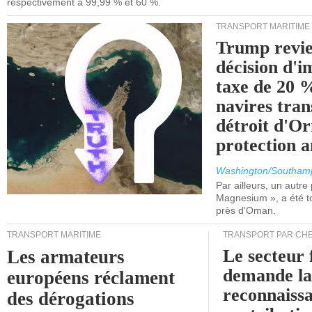
respectivement à 99,99 % et 60 %.
TRANSPORT MARITIME
Trump revie
décision d'
taxe de 20 %
navires tran
détroit d'O
protection 
Washington/Southam
Par ailleurs, un autre p
Magnesium », a été t
près d'Oman.
TRANSPORT MARITIME
TRANSPORT PAR CHE
Le secteur 
Les armateurs
demande l
européens réclament
reconnaissa
des dérogations