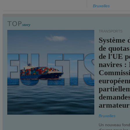
Bruxelles
TRANSPORTS
Système 
de quotas
de l'UE p
navires :
Commiss
européen
partielle
demandes
armateur
Bruxelles
Un nouveau fonds