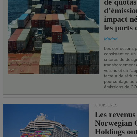
de quotas
d’émissio
impact né
les ports 
Madrid
Les corrections 
consistent en un
critères de désig
transbordement 
voisins et en l'ap
facteur de réduc
pourcentage au 
émissions de CO
CROISIÈRES
Les revenus
Norwegian C
Holdings on