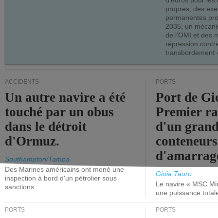
d'euros pour les
propres, des ex
permanentes pro
2035, un mécani
de l'OMI et des 
répression contre
transbordement «
ACCIDENTS
PORTS
Un autre navire a été
Port de Gi
touché par un obus
Premier r
dans le détroit
d'un grand
d'Ormuz.
conteneurs
d'amarrage
Southampton/Tampa
Des Marines américains ont mené une
Gioia Tauro
inspection à bord d'un pétrolier sous
Le navire « MSC Mir
sanctions.
une puissance total
PORTS
PORTS