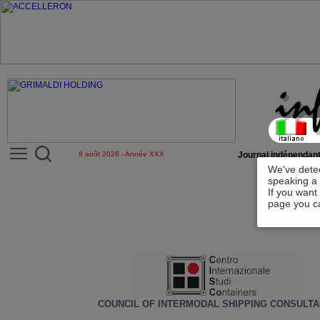
8 août 2026 - Année XXX
Journal indépendant
We've detec
speaking a 
If you want
page you ca
COUNCIL OF INTERMODAL SHIPPING CONSULT