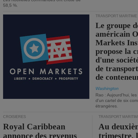
58,5 %.
TRANSPORT MARITIME
Le groupe d
américain 
Markets Ins
propose la c
d'une sociét
de transpor
de conteneu
Washington
Rao : Aujourd'hui, le
d'un cartel de six co
étrangères.
CROISIÈRES
TRANSPORT MARITIM
Royal Caribbean
Au deuxiè
annonce des revenus
trimestre, 