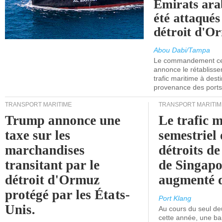
Émirats ara
été attaqués
détroit d'O
Abou Dabi/Tampa
Le commandement cen
annonce le rétabliss
trafic maritime à dest
provenance des ports 
TRANSPORT MARITIME
TRANSPORT MARITIM
Trump annonce une
Le trafic 
taxe sur les
semestriel 
marchandises
détroits d
transitant par le
de Singapo
détroit d'Ormuz
augmenté 
protégé par les États-
Port Klang
Unis.
Au cours du seul de
cette année, une ba