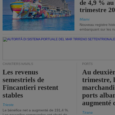
de 4,9 % au
trimestre 20
Miami
Nouveau registre his
embarquant sur les nav
CHANTIERS NAVALS
PORTS
Les revenus
Au deuxiè
semestriels de
trimestre, 
Fincantieri restent
marchandis
stables
ports alba
augmenté 
Trieste
Le bénéfice net a augmenté de 191,4 %.
Tirana
Les nouvelles commandes ont chuté de