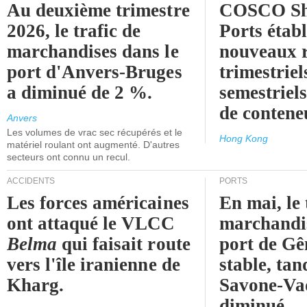
Au deuxième trimestre
COSCO Sh
2026, le trafic de
Ports établ
marchandises dans le
nouveaux 
port d'Anvers-Bruges
trimestriel
a diminué de 2 %.
semestriels
de contene
Anvers
Les volumes de vrac sec récupérés et le
Hong Kong
matériel roulant ont augmenté. D'autres
secteurs ont connu un recul.
ACCIDENTS
PORTS
Les forces américaines
En mai, le 
ont attaqué le VLCC
marchandis
Belma
qui faisait route
port de Gên
vers l'île iranienne de
stable, tan
Kharg.
Savone-Vad
diminué.