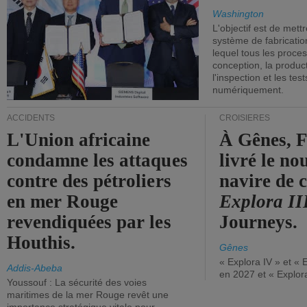
Washington
L'objectif est de mett
système de fabricati
lequel tous les proces
conception, la producti
l'inspection et les tes
numériquement.
ACCIDENTS
CROISIÈRES
L'Union africaine
À Gênes, F
condamne les attaques
livré le n
contre des pétroliers
navire de c
en mer Rouge
Explora II
revendiquées par les
Journeys.
Houthis.
Gênes
« Explora IV » et « 
Addis-Abeba
en 2027 et « Explor
Youssouf : La sécurité des voies
maritimes de la mer Rouge revêt une