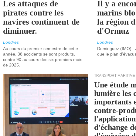
Les attaques de
Il y a enco
pirates contre les
marins blo
navires continuent de
la région d
diminuer.
d'Ormuz
Londres
Londres
Au cours du premier semestre de cette
Dominguez (IMO) : 
année, 38 accidents se sont produits,
que le plan d'évacua
contre 90 au cours des six premiers mois
de 2025.
TRANSPORT MARITIME
Une étude m
lumière les 
importants e
contre-produ
l'applicatio
d'échange d
d'émission d