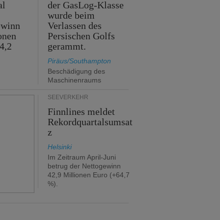
al
der GasLog-Klasse
wurde beim
ewinn
Verlassen des
onen
Persischen Golfs
4,2
gerammt.
Piräus/Southampton
Beschädigung des
Maschinenraums
SEEVERKEHR
Finnlines meldet
Rekordquartalsumsat
z
Helsinki
Im Zeitraum April-Juni
betrug der Nettogewinn
42,9 Millionen Euro (+64,7
%).