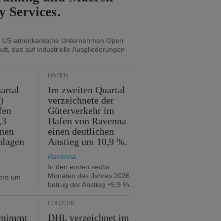
y Services.
s US-amerikanische Unternehmen Open
uft, das auf industrielle Ausgliederungen
HÄFEN
artal
Im zweiten Quartal
)
verzeichnete der
fen
Güterverkehr im
,3
Hafen von Ravenna
nnen
einen deutlichen
hlagen
Anstieg um 10,9 %.
Ravenna
In den ersten sechs
Monaten des Jahres 2026
iere um
betrug der Anstieg +5,9 %.
LOGISTIK
rnimmt
DHL verzeichnet im