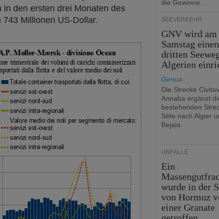
die Gewinne.
 in den ersten drei Monaten des
 743 Millionen US-Dollar.
SEEVERKEHR
GNV wird am
Samstag eine
dritten Seewe
Algerien einri
Genua
Die Strecke Civita
Annaba ergänzt di
bestehenden Stre
Sète nach Algier u
Bejaia.
UNFÄLLE
Ein
Massengutfrac
wurde in der S
von Hormuz v
einer Granate
getroffen.