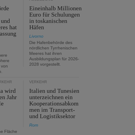
örde
Eineinhalb Millionen
Euro für Schulungen
 und
in toskanischen
res hat
Häfen
assung
Livorno
Die Hafenbehörde des
nördlichen Tyrrhenischen
Meeres hat ihren
here
Ausbildungsplan für 2026-
öhere
2028 vorgestellt.
 von
o.
ERKEHR
VERKEHR
ia wird
Italien und Tunesien
en Jahr
unterzeichnen ein
le
Kooperationsabkom
men im Transport-
und Logistiksektor
Rom
ne Fläche