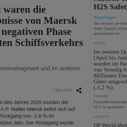
H2S Safet
 waren die
bnisse von Maersk
Kopenhagen
Sie werden an da
 negativen Phase
Gate Capital verka
spezialisiert ist.
rten Schiffsverkehrs
HÄFEN
Im zweiten Qu
(April bis Juni
wurden im Ha
terminalsegment und im anderen
von Venedig 6
Millionen To
Güter umgesc
(-1,2 %).
7 Mai 2026
Venedig
en des Jahres 2026 wurden die
Kreuzfahrtpassag
15,3 % gesunken
.P. Møller-Mærsk belief sich auf
m Rückgang von -2,6 % im
LOGISTIK
etztes Jahr. Der Rückgang wurde
DP World übe