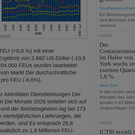
Southampton/Lon
Ein Besatzungsmit
wird Berichten zuf
vermisst.
HÄFEN
Der
Containerums
TEU (+8,0 %) mit einer
im Hafen von
Ergebnis von 2.692 US-Dollar (-13,5
York wuchs i
 704.000 FEUs wurden bearbeitet
zweiten Quart
von Markt Der durchschnittliche
1,6 %.
 pro FEU (-6,6%).
New York
In den ersten sec
r Aktivitäten Dienstleistungen Der
Monaten des Jahr
ei Die Monate 2026 beliefen sich auf
wurden 4,43 Milli
umgeschlagen (+0
 und der Betriebsgewinn lag bei 173
 vierteljährlichen Lieferungen, die
werden, sind Es entsprach 25,8
HÄFEN
usätzlich zu 1,8 Millionen FEU-
ICTSI erzielt 