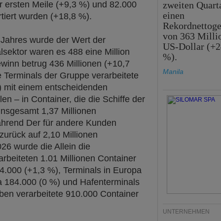
er ersten Meile (+9,3 %) und 82.000
zweiten Quart
einen
rtiert wurden (+18,8 %).
Rekordnettog
von 363 Milli
 Jahres wurde der Wert der
US-Dollar (+2
sektor waren es 488 eine Million
%).
ewinn betrug 436 Millionen (+10,7
Manila
 Terminals der Gruppe verarbeitete
%) mit einem entscheidenden
en – in Container, die die Schiffe der
insgesamt 1,37 Millionen
hrend Der für andere Kunden
 zurück auf 2,10 Millionen
6 wurde die Allein die
rbeiteten 1.01 Millionen Container
44.000 (+1,3 %), Terminals in Europa
ka 184.000 (0 %) und Hafenterminals
en verarbeitete 910.000 Container
UNTERNEHMEN