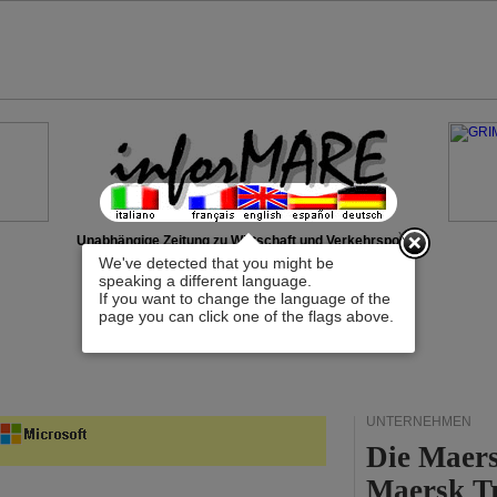
x
Unabhängige Zeitung zu Wirtschaft und Verkehrspolitik
We've detected that you might be
speaking a different language.
If you want to change the language of the
page you can click one of the flags above.
UNTERNEHMEN
Die Maers
Maersk T