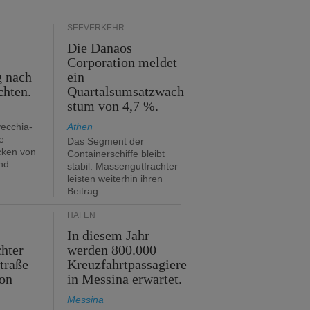
SEEVERKEHR
Die Danaos
n
Corporation meldet
g nach
ein
chten.
Quartalsumsatzwach
stum von 4,7 %.
vecchia-
Athen
e
Das Segment der
cken von
Containerschiffe bleibt
nd
stabil. Massengutfrachter
leisten weiterhin ihren
Beitrag.
HÄFEN
In diesem Jahr
hter
werden 800.000
traße
Kreuzfahrtpassagiere
on
in Messina erwartet.
Messina