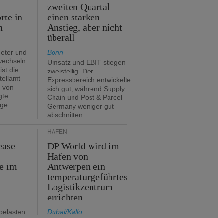
zweiten Quartal
rte in
einen starken
n
Anstieg, aber nicht
überall
eter und
Bonn
 wechseln
Umsatz und EBIT stiegen
ist die
zweistellig. Der
tellamt
Expressbereich entwickelte
e von
sich gut, während Supply
gte
Chain und Post & Parcel
ge.
Germany weniger gut
abschnitten.
HÄFEN
ease
DP World wird im
Hafen von
e im
Antwerpen ein
temperaturgeführtes
Logistikzentrum
errichten.
belasten
Dubai/Kallo