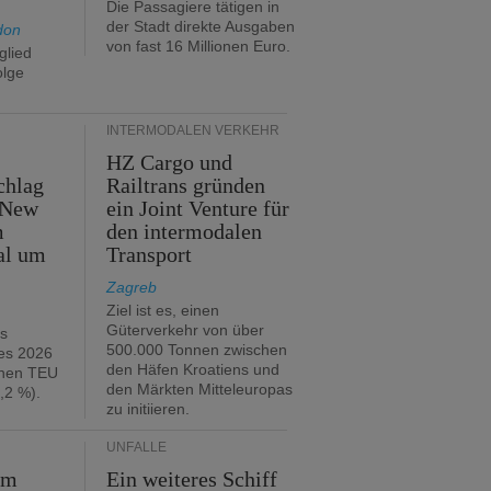
Die Passagiere tätigen in
der Stadt direkte Ausgaben
don
von fast 16 Millionen Euro.
glied
olge
INTERMODALEN VERKEHR
HZ Cargo und
chlag
Railtrans gründen
 New
ein Joint Venture für
m
den intermodalen
al um
Transport
Zagreb
Ziel ist es, einen
Güterverkehr von über
hs
500.000 Tonnen zwischen
es 2026
den Häfen Kroatiens und
onen TEU
den Märkten Mitteleuropas
,2 %).
zu initiieren.
UNFÄLLE
im
Ein weiteres Schiff