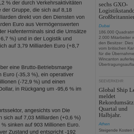
2 % der durch Verkehrsaktivitäten
sechs GXO-
 der Gruppe, die sich auf 8,18
Logistikstando
Großbritannie
lliarden direkt von den Diensten von
liarden Euro aus Vermögenswerten
Dubai
der Hafenterminals sind die Umsätze
186.000 Quadratm
2.000 Mitarbeiter
+6,7 %) und in der Logistik und
den Besitzer: Dies 
ich auf 3,79 Milliarden Euro (+8,7
vom britischen Kar
für die Übernahm
Wincanton auferle
Übertragungsaufla
ber eine Brutto-Betriebsmarge
 Euro (-35,3 %), ein operativer
llionen (-72,9 %) und einen
SEEVERKEHR
Dollar, in Rückgang um -95,6 % im
Global Ship L
meldet
Rekordumsätz
Quartal und
ahrtssektor, angesichts von Die
Halbjahr.
n sich auf 7,03 Milliarden (+0,6 %)
Athen
 % sinken auf 903 Millionen Euro.
Steigende Kosten 
iver Zustand und entspricht -192