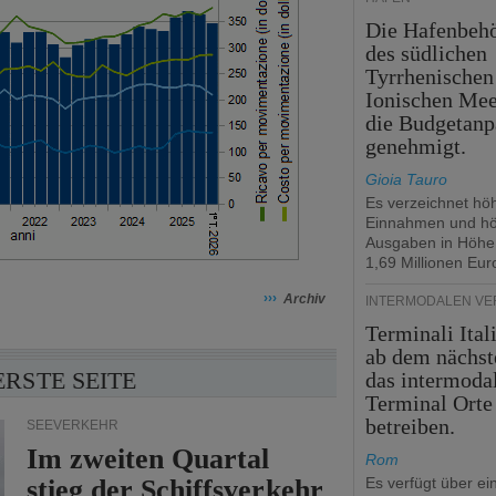
Die Hafenbeh
des südlichen
Tyrrhenischen
Ionischen Mee
die Budgetanp
genehmigt.
Gioia Tauro
Es verzeichnet hö
Einnahmen und h
Ausgaben in Höhe
1,69 Millionen Eur
›››
Archiv
INTERMODALEN V
Terminali Ital
ab dem nächst
ERSTE SEITE
das intermoda
Terminal Orte
betreiben.
SEEVERKEHR
Im zweiten Quartal
Rom
stieg der Schiffsverkehr
Es verfügt über ei