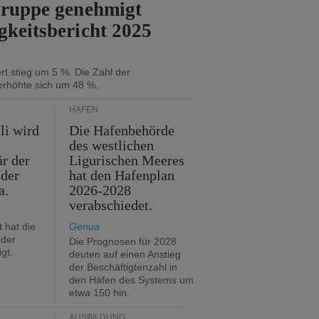
Gruppe genehmigt
gkeitsbericht 2025
t stieg um 5 %. Die Zahl der
erhöhte sich um 48 %.
HÄFEN
li wird
Die Hafenbehörde
des westlichen
är der
Ligurischen Meeres
 der
hat den Hafenplan
a.
2026-2028
verabschiedet.
 hat die
Genua
der
Die Prognosen für 2028
gt.
deuten auf einen Anstieg
der Beschäftigtenzahl in
den Häfen des Systems um
etwa 150 hin.
AUSBILDUNG