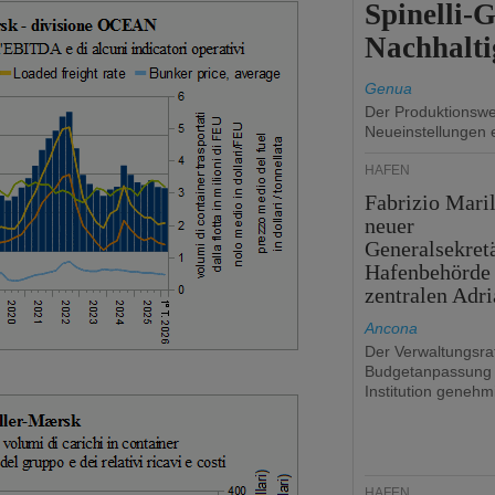
Spinelli-
Nachhalti
Genua
Der Produktionswer
Neueinstellungen 
HÄFEN
Fabrizio Maril
neuer
Generalsekret
Hafenbehörde
zentralen Adri
Ancona
Der Verwaltungsrat
Budgetanpassung 
Institution genehmi
HÄFEN