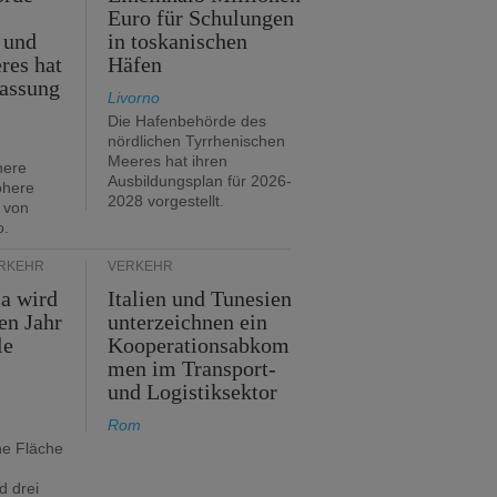
Euro für Schulungen
 und
in toskanischen
res hat
Häfen
assung
Livorno
Die Hafenbehörde des
nördlichen Tyrrhenischen
Meeres hat ihren
here
Ausbildungsplan für 2026-
öhere
2028 vorgestellt.
 von
o.
ERKEHR
VERKEHR
ia wird
Italien und Tunesien
en Jahr
unterzeichnen ein
le
Kooperationsabkom
men im Transport-
und Logistiksektor
Rom
ne Fläche
d drei