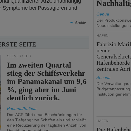
onal Qualifizierter Arzt, unabhängig
Nachhalti
r Symptome bei Passagieren und
Genua
Der Produktionswer
›››
Archiv
Neueinstellungen 
HÄFEN
ERSTE SEITE
Fabrizio Maril
neuer
Generalsekret
SEEVERKEHR
Hafenbehörde
Im zweiten Quartal
zentralen Adri
stieg der Schiffsverkehr
Ancona
im Panamakanal um 9,6
Der Verwaltungsrat
%, ging aber im Juni
Budgetanpassung 
Institution genehmi
deutlich zurück.
Panama/Balboa
Das ACP führt neue Beschränkungen für
den Tiefgang von Schiffen ein und schließt
HÄFEN
eine Reduzierung der täglichen Anzahl von
Die Hafenbeh
Durchfahrten nicht aus.