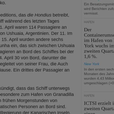
iko.
Ein Besatzungsmit
wird Berichten zuf
vermisst.
ditions, das
die Hondius
betreibt,
chiff während des letzten Tages
HÄFEN
1. April waren 114 Passagiere an
Der
von Ushuaia, Argentinien. Der 11. Im
Containerums
m 15. April wurden andere sechs
im Hafen von
York wuchs i
Cunha ein, das sich zwischen Ushuaia
zweiten Quart
gieren an Bord des Schiffes bei der
1,6 %.
. April 30 von Bord, darunter die
gleitet von seiner Frau, die Auch
New York
In den ersten sec
use. Ein drittes der Passagier an
Monaten des Jahr
wurden 4,43 Milli
umgeschlagen (+0
ndigt, dass das Schiff unterwegs
sbesondere zum Hafen von Granadilla
HÄFEN
den frühen Morgenstunden von
ICTSI erzielt 
atischen Personen an Bord sind.
zweiten Quart
r Regierung der Kanarischen Inseln,
einen