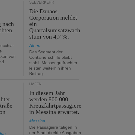
SEEVERKEHR
Die Danaos
n
Corporation meldet
g nach
ein
chten.
Quartalsumsatzwach
stum von 4,7 %.
vecchia-
Athen
e
Das Segment der
cken von
Containerschiffe bleibt
nd
stabil. Massengutfrachter
leisten weiterhin ihren
Beitrag.
HÄFEN
In diesem Jahr
hter
werden 800.000
traße
Kreuzfahrtpassagiere
on
in Messina erwartet.
Messina
Die Passagiere tätigen in
der Stadt direkte Ausgaben
don