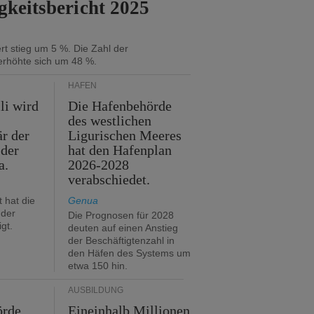
gkeitsbericht 2025
t stieg um 5 %. Die Zahl der
erhöhte sich um 48 %.
HÄFEN
li wird
Die Hafenbehörde
des westlichen
är der
Ligurischen Meeres
 der
hat den Hafenplan
a.
2026-2028
verabschiedet.
 hat die
Genua
der
Die Prognosen für 2028
gt.
deuten auf einen Anstieg
der Beschäftigtenzahl in
den Häfen des Systems um
etwa 150 hin.
AUSBILDUNG
örde
Eineinhalb Millionen