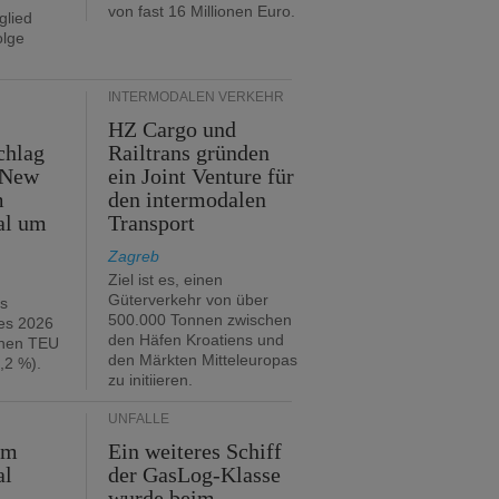
von fast 16 Millionen Euro.
glied
olge
INTERMODALEN VERKEHR
HZ Cargo und
chlag
Railtrans gründen
 New
ein Joint Venture für
m
den intermodalen
al um
Transport
Zagreb
Ziel ist es, einen
Güterverkehr von über
hs
500.000 Tonnen zwischen
es 2026
den Häfen Kroatiens und
onen TEU
den Märkten Mitteleuropas
,2 %).
zu initiieren.
UNFÄLLE
im
Ein weiteres Schiff
al
der GasLog-Klasse
wurde beim