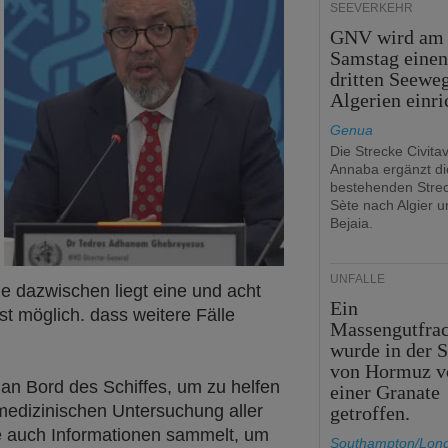
SEEVERKEHR
GNV wird am
Samstag eine
dritten Seewe
Algerien einri
Genua
Die Strecke Civita
Annaba ergänzt di
bestehenden Stre
Sète nach Algier u
Bejaia.
UNFÄLLE
ie dazwischen liegt eine und acht
Ein
t möglich. dass weitere Fälle
Massengutfrac
wurde in der S
von Hormuz v
an Bord des Schiffes, um zu helfen
einer Granate
medizinischen Untersuchung aller
getroffen.
e auch Informationen sammelt, um
Southampton/Lon