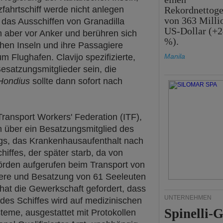
fahrtschiff werde nicht anlegen
Rekordnettog
von 363 Milli
r das Ausschiffen von Granadilla
US-Dollar (+2
n aber vor Anker und berühren sich
%).
chen Inseln und ihre Passagiere
m Flughafen. Clavijo spezifizierte,
Manila
esatzungsmitglieder sein, die
Hondius
sollte dann sofort nach
Transport Workers' Federation (ITF),
n über ein Besatzungsmitglied des
gs, das Krankenhausaufenthalt nach
hiffes, der später starb, da von
rden aufgerufen beim Transport von
giere und Besatzung von 61 Seeleuten
hat die Gewerkschaft gefordert, dass
UNTERNEHMEN
des Schiffes wird auf medizinischen
Spinelli-
steme, ausgestattet mit Protokollen