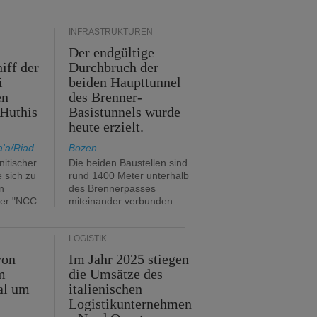
INFRASTRUKTUREN
Der endgültige
iff der
Durchbruch der
i
beiden Haupttunnel
en
des Brenner-
Huthis
Basistunnels wurde
heute erzielt.
'a/Riad
Bozen
itischer
Die beiden Baustellen sind
e sich zu
rund 1400 Meter unterhalb
n
des Brennerpasses
ker "NCC
miteinander verbunden.
LOGISTIK
von
Im Jahr 2025 stiegen
m
die Umsätze des
al um
italienischen
Logistikunternehmen