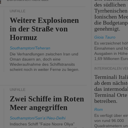
des südlichen
Tyrrhenischen
UNFÄLLE
Ionischen Mee
Weitere Explosionen
die Budgetanp
in der Straße von
genehmigt.
Hormuz
Gioia Tauro
Es verzeichnet hö
Southampton/Teheran
Einnahmen und h
Ausgaben in Höhe
Die Verhandlungen zwischen Iran und
1,69 Millionen Eur
Oman dauern an, doch eine
Wiederaufnahme des Schiffstransits
INTERMODALEN V
scheint noch in weiter Ferne zu liegen.
Terminali Ital
ab dem nächst
das intermoda
UNFÄLLE
Terminal Orte
Zwei Schiffe im Roten
betreiben.
Meer angegriffen
Rom
Es verfügt über ei
Southampton/San'a'/Neu-Delhi
von rund 96.000
Indisches Schiff "Faize Noore Oliya"
Quadratmetern un