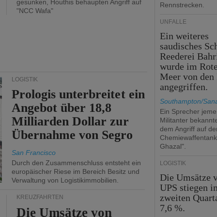
gesunken, Houthis behaupten Angriff auf
Rennstrecken.
"NCC Wafa"
UNFÄLLE
Ein weiteres
saudisches Sch
Reederei Bahr
wurde im Rot
Meer von den 
LOGISTIK
angegriffen.
Prologis unterbreitet ein
Southampton/Sana
Angebot über 18,8
Ein Sprecher jemen
Milliarden Dollar zur
Militanter bekannt
dem Angriff auf de
Übernahme von Segro
Chemiewaffentan
Ghazal".
San Francisco
Durch den Zusammenschluss entsteht ein
LOGISTIK
europäischer Riese im Bereich Besitz und
Die Umsätze 
Verwaltung von Logistikimmobilien.
UPS stiegen i
zweiten Quart
KREUZFAHRTEN
7,6 %.
Die Umsätze von