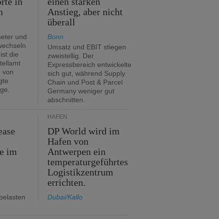
rte in
einen starken
n
Anstieg, aber nicht
überall
eter und
Bonn
 wechseln
Umsatz und EBIT stiegen
ist die
zweistellig. Der
tellamt
Expressbereich entwickelte
e von
sich gut, während Supply
gte
Chain und Post & Parcel
ge.
Germany weniger gut
abschnitten.
HÄFEN
ease
DP World wird im
Hafen von
e im
Antwerpen ein
temperaturgeführtes
Logistikzentrum
errichten.
belasten
Dubai/Kallo