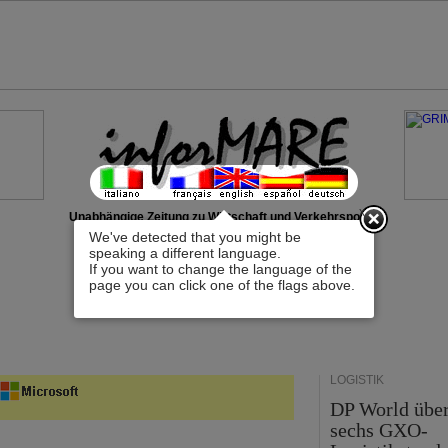
x
Unabhängige Zeitung zu Wirtschaft und Verkehrspolitik
We've detected that you might be
speaking a different language.
If you want to change the language of the
page you can click one of the flags above.
LOGISTIK
DP World übe
sechs GXO-