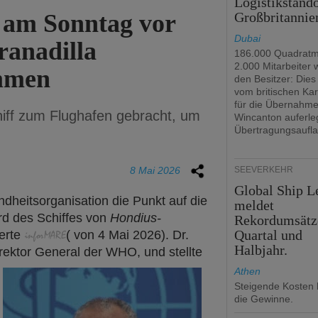
Logistikstando
 am Sonntag vor
Großbritannie
Dubai
anadilla
186.000 Quadratm
2.000 Mitarbeiter
ommen
den Besitzer: Dies 
vom britischen Kar
für die Übernahm
iff zum Flughafen gebracht, um
Wincanton auferle
Übertragungsaufla
8 Mai 2026
SEEVERKEHR
Global Ship L
dheitsorganisation die Punkt auf die
meldet
rd des Schiffes von
Hondius-
Rekordumsätz
Quartal und
derte
(
von
4 Mai
2026). Dr.
Halbjahr.
ektor General der WHO, und stellte
Athen
Steigende Kosten 
die Gewinne.