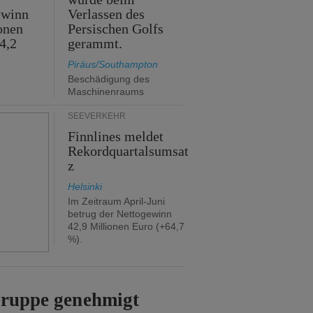
ewinn
Verlassen des
onen
Persischen Golfs
4,2
gerammt.
Piräus/Southampton
Beschädigung des
Maschinenraums
SEEVERKEHR
Finnlines meldet
Rekordquartalsumsat
z
Helsinki
Im Zeitraum April-Juni
betrug der Nettogewinn
42,9 Millionen Euro (+64,7
%).
Gruppe genehmigt