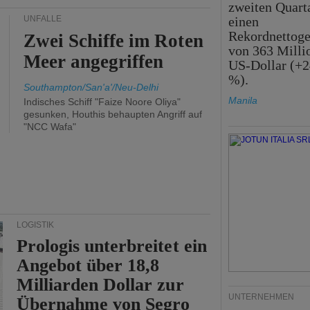
zweiten Quart
UNFÄLLE
einen
Rekordnettog
Zwei Schiffe im Roten
von 363 Milli
Meer angegriffen
US-Dollar (+2
%).
Southampton/San'a'/Neu-Delhi
Manila
Indisches Schiff "Faize Noore Oliya"
gesunken, Houthis behaupten Angriff auf
"NCC Wafa"
LOGISTIK
Prologis unterbreitet ein
Angebot über 18,8
Milliarden Dollar zur
UNTERNEHMEN
Übernahme von Segro