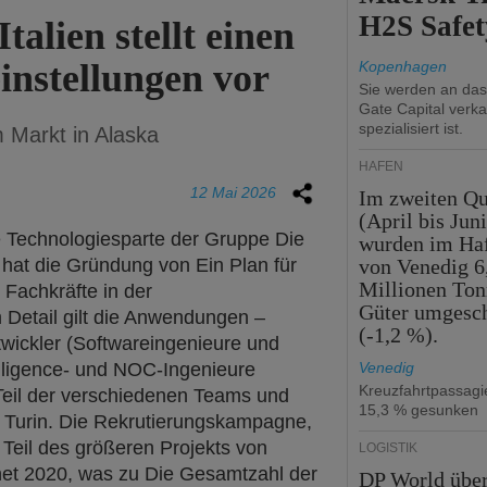
H2S Safet
alien stellt einen
instellungen vor
Kopenhagen
Sie werden an da
Gate Capital verka
spezialisiert ist.
 Markt in Alaska
HÄFEN
12 Mai 2026
Im zweiten Qu
(April bis Juni
e Technologiesparte der Gruppe Die
wurden im Ha
at die Gründung von Ein Plan für
von Venedig 6
Millionen To
 Fachkräfte in der
Güter umgesc
m Detail gilt die Anwendungen –
(-1,2 %).
ntwickler (Softwareingenieure und
elligence- und NOC-Ingenieure
Venedig
Kreuzfahrtpassag
Teil der verschiedenen Teams und
15,3 % gesunken
n Turin. Die Rekrutierungskampagne,
t Teil des größeren Projekts von
LOGISTIK
fnet 2020, was zu Die Gesamtzahl der
DP World übe