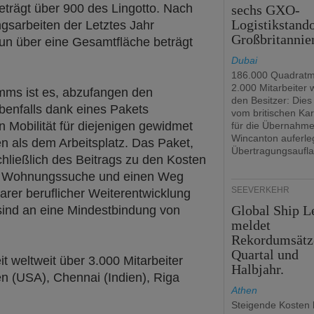
eträgt über 900 des Lingotto. Nach
sechs GXO-
Logistikstando
gsarbeiten der Letztes Jahr
Großbritannie
r nun über eine Gesamtfläche beträgt
Dubai
186.000 Quadratm
2.000 Mitarbeiter
mms ist es, abzufangen den
den Besitzer: Dies 
benfalls dank eines Pakets
vom britischen Kar
Mobilität für diejenigen gewidmet
für die Übernahm
Wincanton auferle
n als dem Arbeitsplatz. Das Paket,
Übertragungsaufla
schließlich des Beitrags zu den Kosten
er Wohnungssuche und einen Weg
SEEVERKEHR
larer beruflicher Weiterentwicklung
Global Ship L
sind an eine Mindestbindung von
meldet
Rekordumsätz
Quartal und
t weltweit über 3.000 Mitarbeiter
Halbjahr.
en (USA), Chennai (Indien), Riga
Athen
Steigende Kosten 