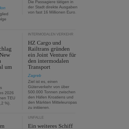
Die Passagiere tätigen in
der Stadt direkte Ausgaben
don
von fast 16 Millionen Euro.
glied
olge
INTERMODALEN VERKEHR
HZ Cargo und
chlag
Railtrans gründen
 New
ein Joint Venture für
m
den intermodalen
al um
Transport
Zagreb
Ziel ist es, einen
Güterverkehr von über
hs
500.000 Tonnen zwischen
es 2026
den Häfen Kroatiens und
onen TEU
den Märkten Mitteleuropas
,2 %).
zu initiieren.
UNFÄLLE
im
Ein weiteres Schiff