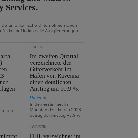
y Services.
s US-amerikanische Unternehmen Open
uft, das auf industrielle Ausgliederungen
HÄFEN
artal
Im zweiten Quartal
)
verzeichnete der
fen
Güterverkehr im
,3
Hafen von Ravenna
nnen
einen deutlichen
hlagen
Anstieg um 10,9 %.
Ravenna
In den ersten sechs
Monaten des Jahres 2026
iere um
betrug der Anstieg +5,9 %.
LOGISTIK
rnimmt
DHL verzeichnet im