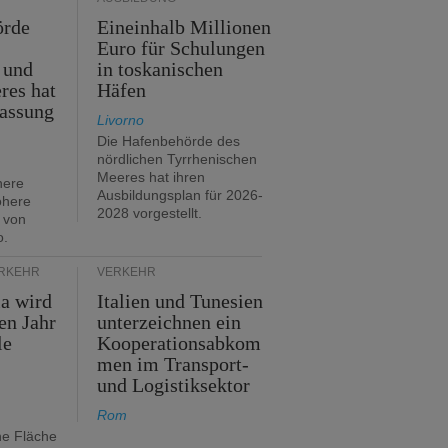
örde
Eineinhalb Millionen
Euro für Schulungen
 und
in toskanischen
res hat
Häfen
assung
Livorno
Die Hafenbehörde des
nördlichen Tyrrhenischen
Meeres hat ihren
here
Ausbildungsplan für 2026-
öhere
2028 vorgestellt.
 von
o.
ERKEHR
VERKEHR
ia wird
Italien und Tunesien
en Jahr
unterzeichnen ein
le
Kooperationsabkom
men im Transport-
und Logistiksektor
Rom
ne Fläche