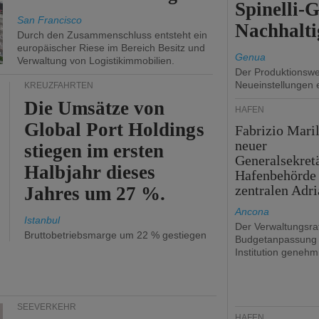
Spinelli-
San Francisco
Nachhalti
Durch den Zusammenschluss entsteht ein
europäischer Riese im Bereich Besitz und
Genua
Verwaltung von Logistikimmobilien.
Der Produktionswer
Neueinstellungen 
KREUZFAHRTEN
Die Umsätze von
HÄFEN
Global Port Holdings
Fabrizio Maril
neuer
stiegen im ersten
Generalsekret
Halbjahr dieses
Hafenbehörde
zentralen Adri
Jahres um 27 %.
Ancona
Istanbul
Der Verwaltungsrat
Bruttobetriebsmarge um 22 % gestiegen
Budgetanpassung 
Institution genehmi
SEEVERKEHR
HÄFEN