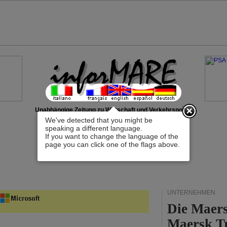
x
Unabhängige Zeitung zu Wirtschaft und Verkehrspolitik
We've detected that you might be
speaking a different language.
If you want to change the language of the
page you can click one of the flags above.
UNTERNEHMEN
Die Maers
Maersk T