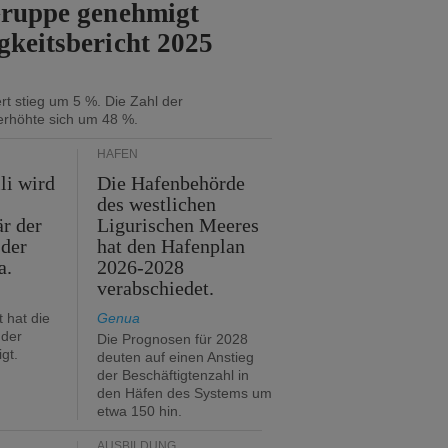
Gruppe genehmigt
gkeitsbericht 2025
t stieg um 5 %. Die Zahl der
erhöhte sich um 48 %.
HÄFEN
li wird
Die Hafenbehörde
des westlichen
är der
Ligurischen Meeres
 der
hat den Hafenplan
a.
2026-2028
verabschiedet.
 hat die
Genua
der
Die Prognosen für 2028
gt.
deuten auf einen Anstieg
der Beschäftigtenzahl in
den Häfen des Systems um
etwa 150 hin.
AUSBILDUNG