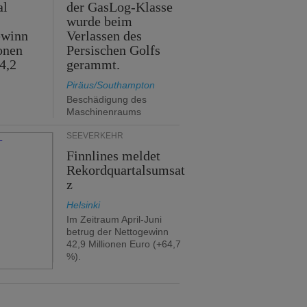
al
der GasLog-Klasse
wurde beim
ewinn
Verlassen des
onen
Persischen Golfs
4,2
gerammt.
Piräus/Southampton
Beschädigung des
Maschinenraums
SEEVERKEHR
Finnlines meldet
Rekordquartalsumsat
z
Helsinki
Im Zeitraum April-Juni
betrug der Nettogewinn
42,9 Millionen Euro (+64,7
%).