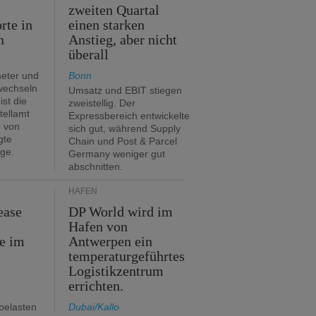
zweiten Quartal
rte in
einen starken
n
Anstieg, aber nicht
überall
eter und
Bonn
 wechseln
Umsatz und EBIT stiegen
ist die
zweistellig. Der
tellamt
Expressbereich entwickelte
e von
sich gut, während Supply
gte
Chain und Post & Parcel
ge.
Germany weniger gut
abschnitten.
HÄFEN
ease
DP World wird im
Hafen von
e im
Antwerpen ein
temperaturgeführtes
Logistikzentrum
errichten.
belasten
Dubai/Kallo