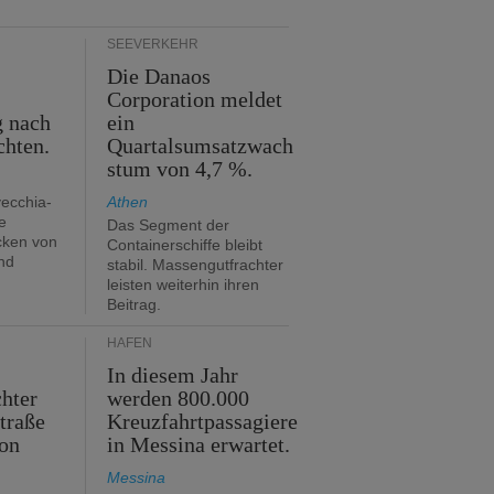
SEEVERKEHR
Die Danaos
n
Corporation meldet
g nach
ein
chten.
Quartalsumsatzwach
stum von 4,7 %.
vecchia-
Athen
e
Das Segment der
cken von
Containerschiffe bleibt
nd
stabil. Massengutfrachter
leisten weiterhin ihren
Beitrag.
HÄFEN
In diesem Jahr
hter
werden 800.000
traße
Kreuzfahrtpassagiere
on
in Messina erwartet.
Messina