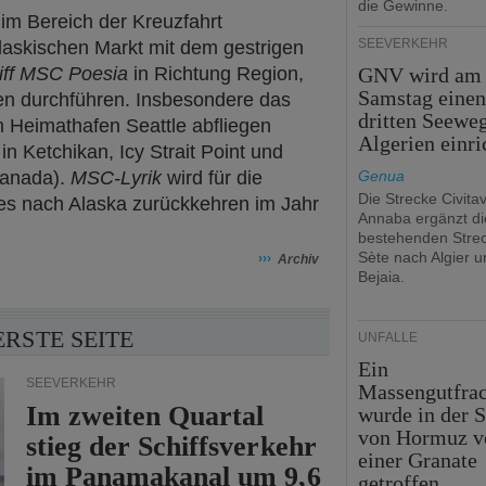
die Gewinne.
m Bereich der Kreuzfahrt
SEEVERKEHR
laskischen Markt mit dem gestrigen
iff MSC Poesia
in Richtung Region,
GNV wird am
Samstag eine
en durchführen. Insbesondere das
dritten Seewe
 Heimathafen Seattle abfliegen
Algerien einri
n Ketchikan, Icy Strait Point und
Kanada).
MSC-Lyrik
wird für die
Genua
Die Strecke Civita
s nach Alaska zurückkehren im Jahr
Annaba ergänzt di
bestehenden Stre
Sète nach Algier u
›››
Archiv
Bejaia.
ERSTE SEITE
UNFÄLLE
Ein
SEEVERKEHR
Massengutfrac
Im zweiten Quartal
wurde in der S
von Hormuz v
stieg der Schiffsverkehr
einer Granate
im Panamakanal um 9,6
getroffen.