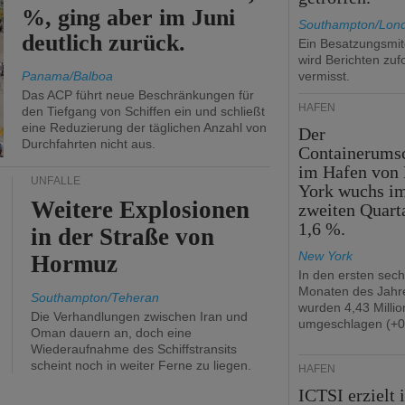
%, ging aber im Juni
Southampton/Lon
deutlich zurück.
Ein Besatzungsmit
wird Berichten zuf
Panama/Balboa
vermisst.
Das ACP führt neue Beschränkungen für
HÄFEN
den Tiefgang von Schiffen ein und schließt
eine Reduzierung der täglichen Anzahl von
Der
Durchfahrten nicht aus.
Containerums
im Hafen von
UNFÄLLE
York wuchs i
Weitere Explosionen
zweiten Quart
1,6 %.
in der Straße von
New York
Hormuz
In den ersten sec
Monaten des Jahr
Southampton/Teheran
wurden 4,43 Milli
Die Verhandlungen zwischen Iran und
umgeschlagen (+0
Oman dauern an, doch eine
Wiederaufnahme des Schiffstransits
scheint noch in weiter Ferne zu liegen.
HÄFEN
ICTSI erzielt 