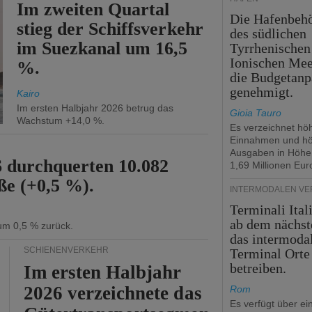
Im zweiten Quartal
Die Hafenbeh
stieg der Schiffsverkehr
des südlichen
im Suezkanal um 16,5
Tyrrhenischen
Ionischen Mee
%.
die Budgetanp
genehmigt.
Kairo
Im ersten Halbjahr 2026 betrug das
Gioia Tauro
Wachstum +14,0 %.
Es verzeichnet hö
Einnahmen und h
Ausgaben in Höhe
6 durchquerten 10.082
1,69 Millionen Eur
ße (+0,5 %).
INTERMODALEN V
Terminali Ital
ab dem nächst
 um 0,5 % zurück.
das intermoda
SCHIENENVERKEHR
Terminal Orte
betreiben.
Im ersten Halbjahr
2026 verzeichnete das
Rom
Es verfügt über ei