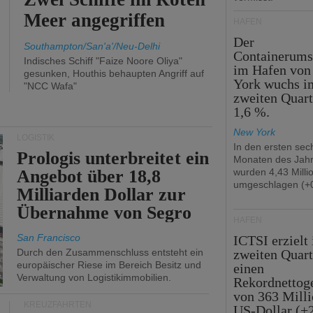
Meer angegriffen
HÄFEN
Der
Southampton/San'a'/Neu-Delhi
Containerums
Indisches Schiff "Faize Noore Oliya"
im Hafen vo
gesunken, Houthis behaupten Angriff auf
York wuchs i
"NCC Wafa"
zweiten Quar
1,6 %.
New York
LOGISTIK
In den ersten sec
Prologis unterbreitet ein
Monaten des Jah
Angebot über 18,8
wurden 4,43 Mill
umgeschlagen (+0
Milliarden Dollar zur
Übernahme von Segro
HÄFEN
San Francisco
ICTSI erzielt
Durch den Zusammenschluss entsteht ein
zweiten Quart
europäischer Riese im Bereich Besitz und
einen
Verwaltung von Logistikimmobilien.
Rekordnettog
von 363 Mill
KREUZFAHRTEN
US-Dollar (+