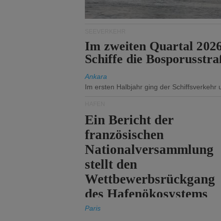
SEEVERKEHR
Im zweiten Quartal 202
Schiffe die Bosporusstra
Ankara
Im ersten Halbjahr ging der Schiffsverkehr
HÄFEN
Ein Bericht der
französischen
Nationalversammlung
stellt den
Wettbewerbsrückgang
des Hafenökosystems
des Staates fest.
Paris