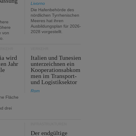
passung
Livorno
Die Hafenbehörde des
nördlichen Tyrrhenischen
Meeres hat ihren
öhere
Ausbildungsplan für 2026-
öhere
2028 vorgestellt.
e von
o.
ERKEHR
VERKEHR
ia wird
Italien und Tunesien
en Jahr
unterzeichnen ein
le
Kooperationsabkom
e
men im Transport-
und Logistiksektor
Rom
ine Fläche
d drei
INFRASTRUKTUREN
Der endgültige