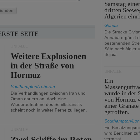
Samstag eine
dritten Seewe
Senden
Algerien einr
Genua
Die Strecke Civit
ERSTE SEITE
Annaba ergänzt d
bestehenden Stre
UNFÄLLE
Sète nach Algier 
Weitere Explosionen
Bejaia.
in der Straße von
UNFÄLLE
Hormuz
Ein
Massengutfra
Southampton/Teheran
wurde in der 
Die Verhandlungen zwischen Iran und
von Hormuz 
Oman dauern an, doch eine
Wiederaufnahme des Schiffstransits
einer Granate
scheint noch in weiter Ferne zu liegen.
getroffen.
Southampton/Lo
Ein Besatzungsmit
UNFÄLLE
wird Berichten zu
Zwei Schiffe im Roten
vermisst.