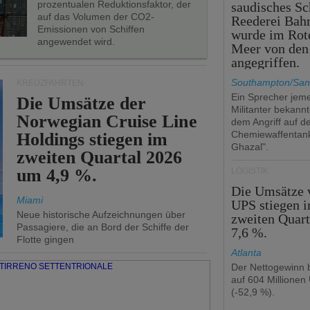
prozentualen Reduktionsfaktor, der
saudisches Sc
auf das Volumen der CO2-
Reederei Bahr
Emissionen von Schiffen
wurde im Rot
angewendet wird.
Meer von den
angegriffen.
Southampton/San
KREUZFAHRTEN
Ein Sprecher jeme
Die Umsätze der
Militanter bekannt
Norwegian Cruise Line
dem Angriff auf d
Chemiewaffentan
Holdings stiegen im
Ghazal".
zweiten Quartal 2026
um 4,9 %.
LOGISTIK
Die Umsätze 
Miami
UPS stiegen 
Neue historische Aufzeichnungen über
zweiten Quar
Passagiere, die an Bord der Schiffe der
7,6 %.
Flotte gingen
Atlanta
Der Nettogewinn b
auf 604 Millionen
(-52,9 %).