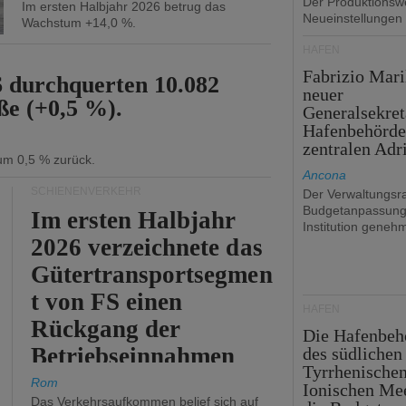
Der Produktionswe
Im ersten Halbjahr 2026 betrug das
Neueinstellungen
Wachstum +14,0 %.
HÄFEN
Fabrizio Mari
6 durchquerten 10.082
neuer
ße (+0,5 %).
Generalsekret
Hafenbehörde
zentralen Adr
 um 0,5 % zurück.
Ancona
SCHIENENVERKEHR
Der Verwaltungsra
Budgetanpassung
Im ersten Halbjahr
Institution genehm
2026 verzeichnete das
Gütertransportsegmen
t von FS einen
HÄFEN
Rückgang der
Die Hafenbeh
Betriebseinnahmen
des südlichen
Tyrrhenische
um 2,7 %.
Rom
Ionischen Mee
Das Verkehrsaufkommen belief sich auf