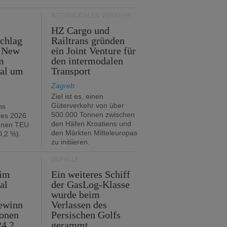
INTERMODALEN VERKEHR
HZ Cargo und
chlag
Railtrans gründen
n New
ein Joint Venture für
m
den intermodalen
tal um
Transport
Zagreb
Ziel ist es, einen
Güterverkehr von über
hs
500.000 Tonnen zwischen
res 2026
den Häfen Kroatiens und
ionen TEU
den Märkten Mitteleuropas
,2 %).
zu initiieren.
UNFÄLLE
 im
Ein weiteres Schiff
al
der GasLog-Klasse
wurde beim
ewinn
Verlassen des
ionen
Persischen Golfs
24,2
gerammt.