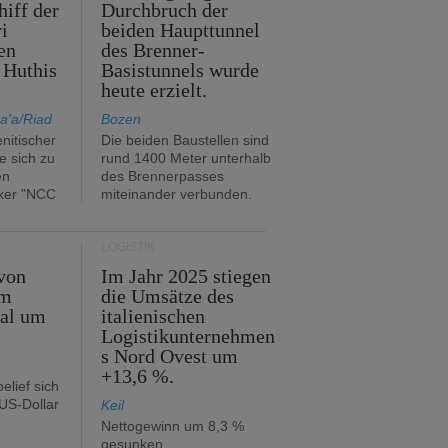
hiff der
Durchbruch der
i
beiden Haupttunnel
en
des Brenner-
 Huthis
Basistunnels wurde
heute erzielt.
a'a/Riad
Bozen
nitischer
Die beiden Baustellen sind
e sich zu
rund 1400 Meter unterhalb
en
des Brennerpasses
ker "NCC
miteinander verbunden.
LOGISTIK
von
Im Jahr 2025 stiegen
im
die Umsätze des
tal um
italienischen
Logistikunternehmen
s Nord Ovest um
+13,6 %.
elief sich
 US-Dollar
Keil
Nettogewinn um 8,3 %
gesunken