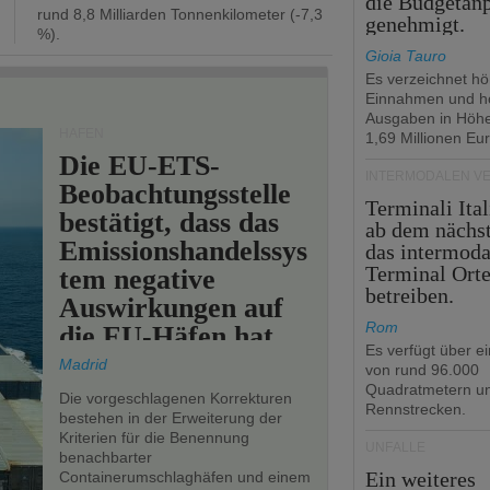
die Budgetan
rund 8,8 Milliarden Tonnenkilometer (-7,3
genehmigt.
%).
Gioia Tauro
Es verzeichnet h
Einnahmen und h
Ausgaben in Höh
HÄFEN
1,69 Millionen Eur
Die EU-ETS-
INTERMODALEN V
Beobachtungsstelle
Terminali Ital
bestätigt, dass das
ab dem nächst
Emissionshandelssys
das intermoda
Terminal Ort
tem negative
betreiben.
Auswirkungen auf
Rom
die EU-Häfen hat.
Es verfügt über e
Madrid
von rund 96.000
Quadratmetern un
Die vorgeschlagenen Korrekturen
Rennstrecken.
bestehen in der Erweiterung der
Kriterien für die Benennung
UNFÄLLE
benachbarter
Ein weiteres
Containerumschlaghäfen und einem