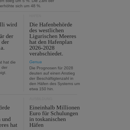
rt stieg um 5 %. Die Zahl der
 erhöhte sich um 48 %.
HÄFEN
lli wird
Die Hafenbehörde
des westlichen
är der
Ligurischen Meeres
 der
hat den Hafenplan
ia.
2026-2028
verabschiedet.
Genua
t hat die
 der
Die Prognosen für 2028
igt.
deuten auf einen Anstieg
der Beschäftigtenzahl in
den Häfen des Systems um
etwa 150 hin.
AUSBILDUNG
örde
Eineinhalb Millionen
Euro für Schulungen
n und
in toskanischen
res hat
Häfen