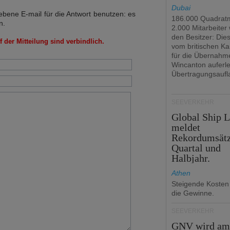
Dubai
bene E-mail für die Antwort benutzen: es
186.000 Quadrat
n.
2.000 Mitarbeiter
den Besitzer: Dies 
 der Mitteilung sind verbindlich.
vom britischen Ka
für die Übernahm
Wincanton auferl
Übertragungsaufl
SEEVERKEHR
Global Ship 
meldet
Rekordumsät
Quartal und
Halbjahr.
Athen
Steigende Kosten
die Gewinne.
SEEVERKEHR
GNV wird a