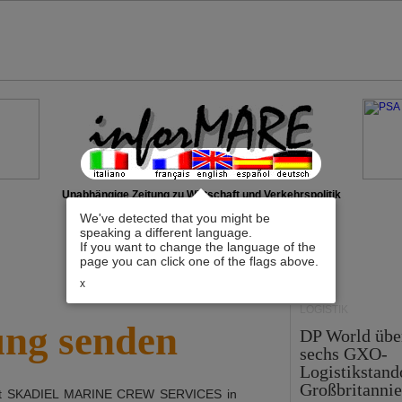
Unabhängige Zeitung zu Wirtschaft und Verkehrspolitik
We've detected that you might be
speaking a different language.
If you want to change the language of the
page you can click one of the flags above.
x
LOGISTIK
ung senden
DP World üb
sechs GXO-
Logistikstand
Großbritanni
it
SKADIEL MARINE CREW SERVICES
in