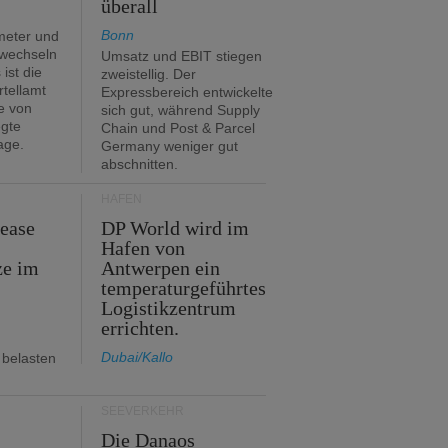
überall
Bonn
meter und
 wechseln
Umsatz und EBIT stiegen
ist die
zweistellig. Der
rtellamt
Expressbereich entwickelte
e von
sich gut, während Supply
egte
Chain und Post & Parcel
age.
Germany weniger gut
abschnitten.
HÄFEN
Lease
DP World wird im
Hafen von
ze im
Antwerpen ein
temperaturgeführtes
Logistikzentrum
errichten.
Dubai/Kallo
 belasten
SEEVERKEHR
m
Die Danaos