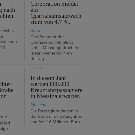
n
Corporation meldet
g nach
ein
ichten.
Quartalsumsatzwach
stum von 4,7 %.
Athen
avecchia-
ie
Das Segment der
cken von
Containerschiffe bleibt
und
stabil. Massengutfrachter
leisten weiterhin ihren
Beitrag.
HÄFEN
In diesem Jahr
chter
werden 800.000
Straße
Kreuzfahrtpassagiere
von
in Messina erwartet.
Messina
Die Passagiere tätigen in
der Stadt direkte Ausgaben
ndon
von fast 16 Millionen Euro.
glied
folge