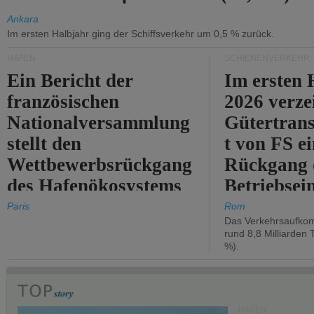
Ankara
Im ersten Halbjahr ging der Schiffsverkehr um 0,5 % zurück.
HÄFEN
SCHIENENVERKEHR
Ein Bericht der
Im ersten 
französischen
2026 verze
Nationalversammlung
Gütertran
stellt den
t von FS e
Wettbewerbsrückgang
Rückgang 
des Hafenökosystems
Betriebse
des Staates fest.
um 2,7 %.
Paris
Rom
Das Verkehrsaufkom
rund 8,8 Milliarden 
%).
HÄFEN