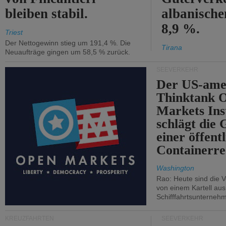
bleiben stabil.
albanisch
8,9 %.
Triest
Der Nettogewinn stieg um 191,4 %. Die
Tirana
Neuaufträge gingen um 58,5 % zurück.
SEEVERKEHR
Der US-ame
Thinktank 
Markets Ins
schlägt die
einer öffent
Containerre
Washington
Rao: Heute sind die V
von einem Kartell au
Schifffahrtsunterneh
KREUZFAHRTEN
SEEVERKEHR