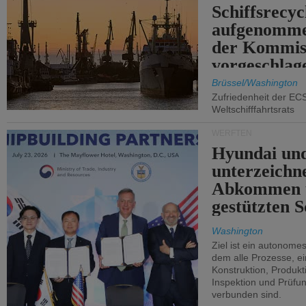
Schiffsrecyc
aufgenomme
der Kommis
vorgeschlag
Brüssel/Washington
Zufriedenheit der EC
Weltschifffahrtsrats
WERFTEN
Hyundai un
unterzeichn
Abkommen 
gestützten S
Washington
Ziel ist ein autonome
dem alle Prozesse, ei
Konstruktion, Produkti
Inspektion und Prüfun
verbunden sind.