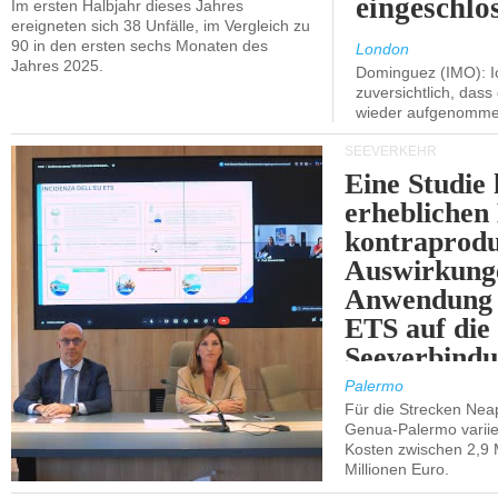
eingeschlo
Im ersten Halbjahr dieses Jahres
ereigneten sich 38 Unfälle, im Vergleich zu
90 in den ersten sechs Monaten des
London
Jahres 2025.
Dominguez (IMO): Ic
zuversichtlich, das
wieder aufgenomme
SEEVERKEHR
Eine Studie 
erheblichen
kontraprodu
Auswirkung
Anwendung 
ETS auf die
Seeverbindu
Westsizilien
Palermo
Für die Strecken Nea
Genua-Palermo variier
Kosten zwischen 2,9 
Millionen Euro.