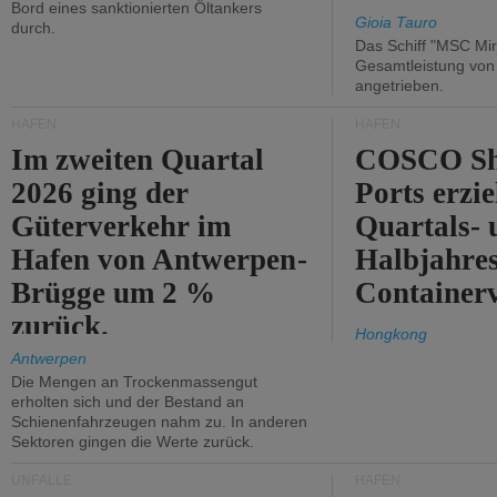
Bord eines sanktionierten Öltankers
Gioia Tauro
durch.
Das Schiff "MSC Mir
Gesamtleistung vo
angetrieben.
HÄFEN
HÄFEN
Im zweiten Quartal
COSCO Sh
2026 ging der
Ports erzie
Güterverkehr im
Quartals- 
Hafen von Antwerpen-
Halbjahre
Brügge um 2 %
Container
zurück.
Hongkong
Antwerpen
Die Mengen an Trockenmassengut
erholten sich und der Bestand an
Schienenfahrzeugen nahm zu. In anderen
Sektoren gingen die Werte zurück.
UNFÄLLE
HÄFEN