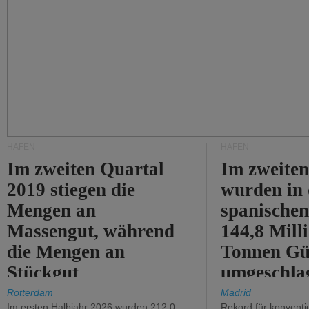
HÄFEN
HÄFEN
Im zweiten Quartal
Im zweiten
2019 stiegen die
wurden in
Mengen an
spanische
Massengut, während
144,8 Mill
die Mengen an
Tonnen Gü
Stückgut
umgeschla
zurückgingen.
%).
Rotterdam
Madrid
Im ersten Halbjahr 2026 wurden 212,0
Rekord für konventi