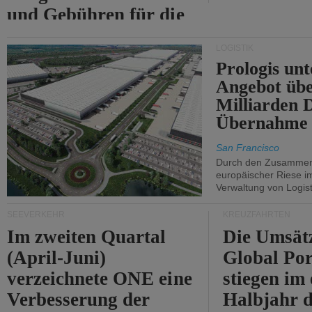
und Gebühren für die
Durchfahrt der Straße
LOGISTIK
von Hormuz.
Prologis unt
Angebot übe
Milliarden 
Übernahme 
San Francisco
Durch den Zusammens
europäischer Riese i
Verwaltung von Logist
SEEVERKEHR
KREUZFAHRTEN
Im zweiten Quartal
Die Umsät
(April-Juni)
Global Por
verzeichnete ONE eine
stiegen im 
Verbesserung der
Halbjahr d