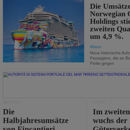
Die Umsätze
Norwegian C
Holdings sti
zweiten Qua
um 4,9 %.
Miami
Neue historische Auf
Passagiere, die an Bo
Flotte gingen
WERFTEN
HÄFEN
Die
Im zweiten
Halbjahresumsätze
wuchs der
von Fincantieri
Güterverke