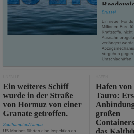
Reederei
teilweise.
Brüssel
Ein neuer Fonds
Millionen Euro f
Kraftstoffe, nich
Ausnahmeregelun
verlängert werde
Abzugsmechanism
Vorgehen gegen
Umschlaghäfen.
UNFÄLLE
HÄFEN
Ein weiteres Schiff
Hafen von
wurde in der Straße
Tauro: Ers
von Hormuz von einer
Anbindung
Granate getroffen.
großen
Containers
Southampton/Tampa
das Kaltbü
US-Marines führten eine Inspektion an