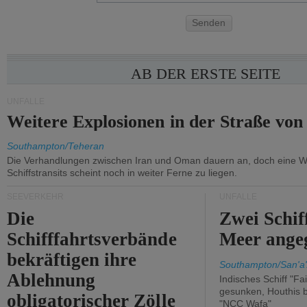
Senden
AB DER ERSTE SEITE
UNFÄLLE
Weitere Explosionen in der Straße vo
Southampton/Teheran
Die Verhandlungen zwischen Iran und Oman dauern an, doch eine 
Schiffstransits scheint noch in weiter Ferne zu liegen.
SEEVERKEHR
UNFÄLLE
Die
Zwei Schif
Schifffahrtsverbände
Meer angeg
bekräftigen ihre
Southampton/San'a'
Ablehnung
Indisches Schiff "Fa
gesunken, Houthis b
obligatorischer Zölle
"NCC Wafa"