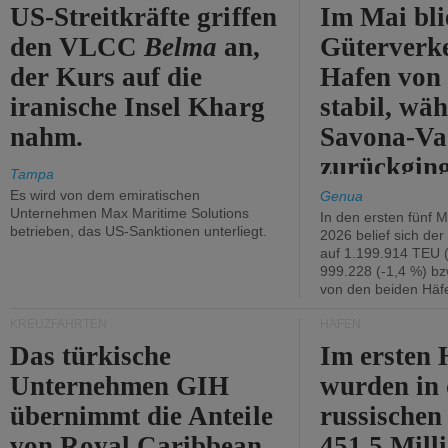
US-Streitkräfte griffen
Im Mai bli
den VLCC
Belma
an,
Güterverk
der Kurs auf die
Hafen von
iranische Insel Kharg
stabil, wäh
nahm.
Savona-Va
zurückging
Tampa
Es wird von dem emiratischen
Genua
Unternehmen Max Maritime Solutions
In den ersten fünf 
betrieben, das US-Sanktionen unterliegt.
2026 belief sich de
auf 1.199.914 TEU 
999.228 (-1,4 %) bz
von den beiden Häfe
KREUZFAHRTEN
HÄFEN
Das türkische
Im ersten 
Unternehmen GIH
wurden in
übernimmt die Anteile
russischen
von Royal Caribbean
451,5 Mill