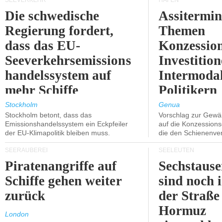
SEEVERKEHR
HÄFEN
Die schwedische
Assitermin
Regierung fordert,
Themen
dass das EU-
Konzessio
Seeverkehrsemissions
Investitio
handelssystem auf
Intermodal
mehr Schiffe
Politikern
ausgeweitet wird.
näherbring
Stockholm
Genua
Stockholm betont, dass das
Vorschlag zur Gewä
Emissionshandelssystem ein Eckpfeiler
auf die Konzessions
der EU-Klimapolitik bleiben muss.
die den Schienenve
SEERÄUBEREI
SEELEUTEN
Piratenangriffe auf
Sechstause
Schiffe gehen weiter
sind noch 
zurück
der Straße
Hormuz
London