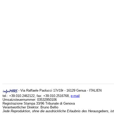
- Via Raffaele Paolucci 17r/19r - 16129 Genua - ITALIEN
tel.: +39.010.2462122, fax: +39.010.2516768,
e-mail
Umsatzsteuernummer: 03532950106
Registrazione Stampa 33/96 Tribunale di Genova
Verantwortlicher Direktor: Bruno Bellio
Jede Reproduktion, ohne die ausdrückliche Erlaubnis des Herausgebers, ist