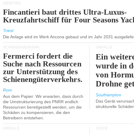
WERFTEN
Fincantieri baut drittes Ultra-Luxus-
Kreuzfahrtschiff für Four Seasons Yac
Triest
Die Anlage wird im Werk Ancona gebaut und im Jahr 2031 ausgeliefer
SCHIENENVERKEHR
UNFÄLLE
Fermerci fordert die
Ein weiter
Suche nach Ressourcen
wurde in d
zur Unterstützung des
von Hormu
Schienengüterverkehrs.
Drohne get
Rom
Southampton
Aus dem Papier: Wir erwarten, dass durch
Das Gerät verursach
die Umstrukturierung des PNRR endlich
strukturelle Schäden
Ressourcen bereitgestellt werden, um die
Schäden zu kompensieren, die den
Betreibern entstehen.
UNFÄLLE
JUSTIZ