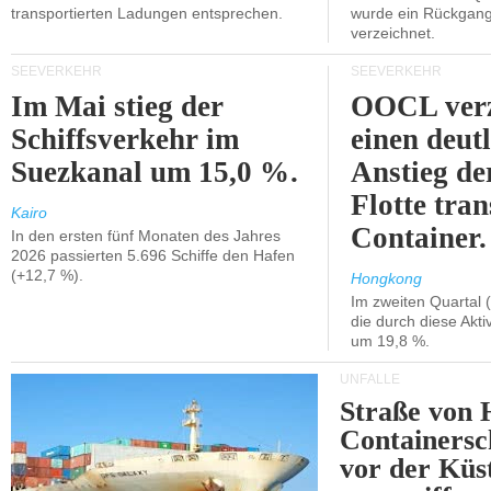
transportierten Ladungen entsprechen.
wurde ein Rückgang
verzeichnet.
SEEVERKEHR
SEEVERKEHR
Im Mai stieg der
OOCL verz
Schiffsverkehr im
einen deut
Suezkanal um 15,0 %.
Anstieg de
Flotte tran
Kairo
Container.
In den ersten fünf Monaten des Jahres
2026 passierten 5.696 Schiffe den Hafen
(+12,7 %).
Hongkong
Im zweiten Quartal (
die durch diese Akti
um 19,8 %.
UNFÄLLE
Straße von 
Containersc
vor der Kü