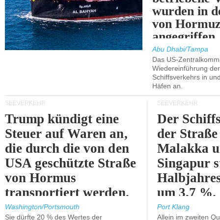
wurden in d
von Hormu
angegriffen.
Abu Dhabi/Tampa
Das US-Zentralkomma
Wiedereinführung der
Schiffsverkehrs in un
Häfen an.
SEEVERKEHR
SEEVERKEHR
Trump kündigt eine
Der Schiff
Steuer auf Waren an,
der Straße
die durch die von den
Malakka 
USA geschützte Straße
Singapur s
von Hormus
Halbjahres
transportiert werden.
um 3,7 %.
Washington/Portsmouth
Port Klang
Sie dürfte 20 % des Wertes der
Allein im zweiten Qu