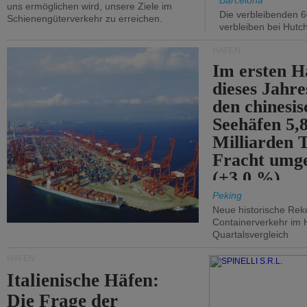
Barcelona
uns ermöglichen wird, unsere Ziele im
Die verbleibenden 6
Schienengüterverkehr zu erreichen.
verbleiben bei Hutch
HÄFEN
Im ersten H
dieses Jahr
den chinesi
Seehäfen 5,
Milliarden 
Fracht umg
(+3,0 %).
Peking
Neue historische Rek
Containerverkehr im 
Quartalsvergleich
HÄFEN
Italienische Häfen:
Die Frage der