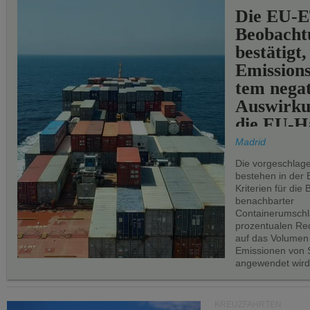
Die EU-E
Beobachtu
bestätigt,
Emissions
tem negat
Auswirku
die EU-Hä
Madrid
Die vorgeschlag
bestehen in der 
Kriterien für di
benachbarter
Containerumschl
prozentualen Red
auf das Volumen
Emissionen von S
angewendet wird
KREUZFAHRTEN