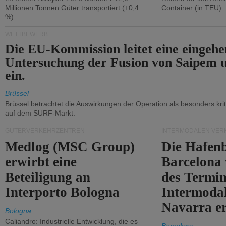
Millionen Tonnen Güter transportiert (+0,4
Container (in TEU)
%).
WETTBEWERB
Die EU-Kommission leitet eine eingeh
Untersuchung der Fusion von Saipem 
ein.
Brüssel
Brüssel betrachtet die Auswirkungen der Operation als besonders kri
auf dem SURF-Markt.
GÜTERVERKEHRZENTREN
INTERMODALEN VER
Medlog (MSC Group)
Die Hafen
erwirbt eine
Barcelona
Beteiligung an
des Termin
Interporto Bologna
Intermodal
Navarra e
Bologna
Caliandro: Industrielle Entwicklung, die es