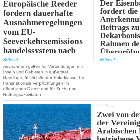
Der Eisenb
Europäische Reeder
fordert die
fordern dauerhafte
Anerkennun
Ausnahmeregelungen
Beitrags zu
vom EU-
Dekarbonis
Seeverkehrsemissions
Rahmen de
handelssystem nach
Überprüfun
2030.
ETS.
Brüssel
Brüssel
Ausnahmen gelten für Verbindungen mit
Inseln und Gebieten in äußerster
Randlage, für Schiffe der Polarklasse, für
transnationale Verpflichtungen im
öffentlichen Dienst und für Such- und
Rettungsaktivitäten.
UNFÄLLE
Zwei von 
der Vereini
Arabischen
betriebene