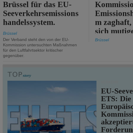
Brüssel für das EU-
Kommissi
Seeverkehrsemissions
Emissionsh
handelssystem.
m zaghaft, 
sich mutig
Brüssel
Maßnahmen
Der Verband steht den von der EU-
Brüssel
Kommission untersuchten Maßnahmen
für den Luftfahrtsektor kritischer
gegenüber.
VERKEHR
EU-Seeve
ETS: Die
Europäis
Kommiss
akzeptier
Forderun