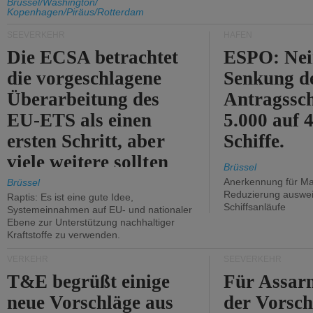
Unterstützung und
Brüssel/Washington/
Kopenhagen/Piräus/Rotterdam
Kritik.
SEEVERKEHR
HÄFEN
Die ECSA betrachtet
ESPO: Nei
die vorgeschlagene
Senkung d
Überarbeitung des
Antragssc
EU-ETS als einen
5.000 auf
ersten Schritt, aber
Schiffe.
viele weitere sollten
Brüssel
folgen.
Anerkennung für M
Brüssel
Reduzierung auswe
Raptis: Es ist eine gute Idee,
Schiffsanläufe
Systemeinnahmen auf EU- und nationaler
Ebene zur Unterstützung nachhaltiger
Kraftstoffe zu verwenden.
VERKEHR
SEEVERKEHR
T&E begrüßt einige
Für Assarm
neue Vorschläge aus
der Vorsch