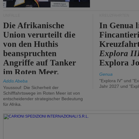
UNFÄLLE
KREUZFAHRTEN
Die Afrikanische
In Genua l
Union verurteilt die
Fincantier
von den Huthis
Kreuzfahrt
beanspruchten
Explora II
Angriffe auf Tanker
Explora Jo
im Roten Meer.
Genua
"Explora IV" und "Ex
Addis Abeba
Jahr 2027 und "Expl
Youssouf: Die Sicherheit der
Schifffahrtswege im Roten Meer ist von
entscheidender strategischer Bedeutung
für Afrika.