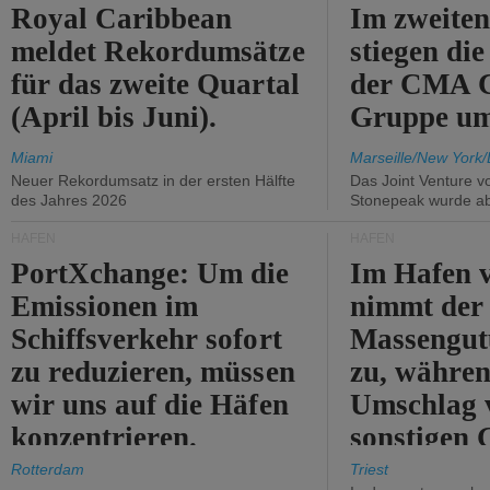
Royal Caribbean
Im zweiten
meldet Rekordumsätze
stiegen di
für das zweite Quartal
der CMA
(April bis Juni).
Gruppe um
Miami
Marseille/New York/
Neuer Rekordumsatz in der ersten Hälfte
Das Joint Venture v
des Jahres 2026
Stonepeak wurde a
HÄFEN
HÄFEN
PortXchange: Um die
Im Hafen v
Emissionen im
nimmt der
Schiffsverkehr sofort
Massengut
zu reduzieren, müssen
zu, währen
wir uns auf die Häfen
Umschlag 
konzentrieren.
sonstigen 
abnimmt.
Rotterdam
Triest