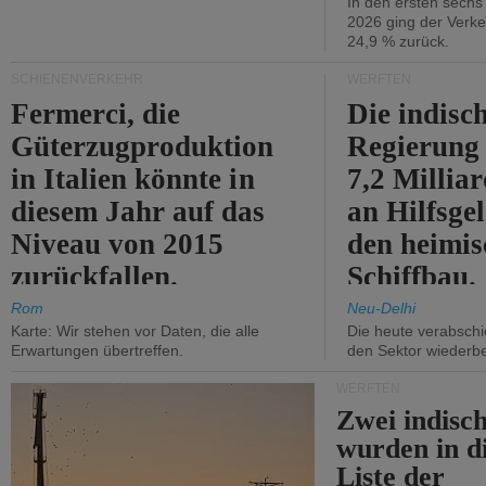
In den ersten sech
2026 ging der Verk
24,9 % zurück.
SCHIENENVERKEHR
WERFTEN
Fermerci, die
Die indisc
Güterzugproduktion
Regierung
in Italien könnte in
7,2 Millia
diesem Jahr auf das
an Hilfsge
Niveau von 2015
den heimi
zurückfallen.
Schiffbau.
Rom
Neu-Delhi
Karte: Wir stehen vor Daten, die alle
Die heute verabschie
Erwartungen übertreffen.
den Sektor wiederb
WERFTEN
Zwei indisc
wurden in d
Liste der