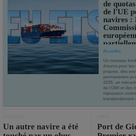
de quotas
de l'UE p
navires :
Commiss
européen
partielle
demandes
Bruxelles
armateur
Un nouveau fonds
d'euros pour les
propres, des ex
permanentes pro
2035, un mécani
de l'OMI et des 
répression contre
transbordement «
ACCIDENTS
PORTS
Un autre navire a été
Port de Gi
touché par un obus
Premier r