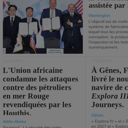
assistée par 
Washington
L'objectif est de mett
système de fabricati
lequel tous les proces
conception, la producti
l'inspection et les tes
numériquement.
ACCIDENTS
CROISIÈRES
L'Union africaine
À Gênes, F
condamne les attaques
livré le n
contre des pétroliers
navire de c
en mer Rouge
Explora II
revendiquées par les
Journeys.
Houthis.
Gênes
« Explora IV » et « 
Addis-Abeba
en 2027 et « Explor
Youssouf : La sécurité des voies