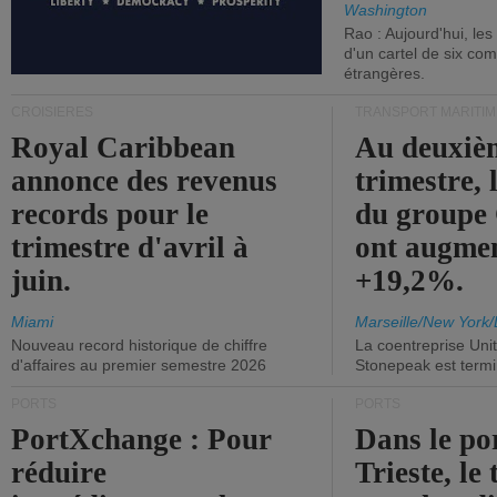
Washington
Rao : Aujourd'hui, le
d'un cartel de six co
étrangères.
CROISIÈRES
TRANSPORT MARITIM
Royal Caribbean
Au deuxiè
annonce des revenus
trimestre, 
records pour le
du group
trimestre d'avril à
ont augme
juin.
+19,2%.
Miami
Marseille/New York/
Nouveau record historique de chiffre
La coentreprise Uni
d'affaires au premier semestre 2026
Stonepeak est term
PORTS
PORTS
PortXchange : Pour
Dans le po
réduire
Trieste, le 