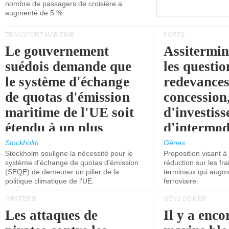
nombre de passagers de croisière a
augmenté de 5 %.
TRANSPORT MARITIME
PORTS
Le gouvernement
Assitermin
suédois demande que
les questio
le système d'échange
redevances
de quotas d'émission
concession
maritime de l'UE soit
d'investiss
étendu à un plus
d'intermod
grand nombre de
l'attention
Stockholm
Gênes
Stockholm souligne la nécessité pour le
Proposition visant 
navires.
politiciens.
système d'échange de quotas d'émission
réduction sur les fr
(SEQE) de demeurer un pilier de la
terminaux qui augmen
politique climatique de l'UE.
ferroviaire.
PIRATERIE
GENS DE MER
Les attaques de
Il y a enco