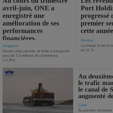
Au cours du trimestre
Les revenu
avril-juin, ONE a
Port Holdi
enregistré une
progressé 
amélioration de ses
premier se
performances
cette année
financières.
Istanbul
La marge brute d'ex
Singapour
de 22 %.
Durant cette période, la flotte a transporté
près de 3,3 millions de conteneurs
(+2,9%).
TRANSPORT MARITIME
Au deuxième
le trafic ma
le canal de 
augmenté de
Caire
Au premier semestre 