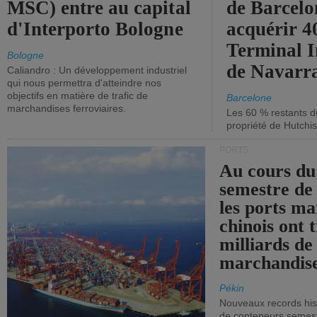
MSC) entre au capital
de Barcelo
d'Interporto Bologne
acquérir 
Terminal 
Bologne
de Navarr
Caliandro : Un développement industriel
qui nous permettra d'atteindre nos
objectifs en matière de trafic de
Barcelone
marchandises ferroviaires.
Les 60 % restants du
propriété de Hutchis
PORTS
Au cours du
semestre de 
les ports ma
chinois ont t
milliards de
marchandise
Pékin
Nouveaux records hist
de conteneurs semestri