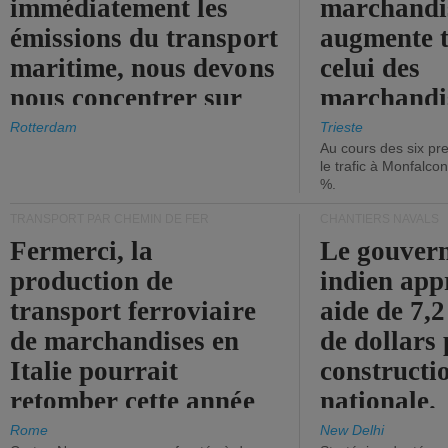
immédiatement les
marchandis
émissions du transport
augmente t
maritime, nous devons
celui des
nous concentrer sur
marchandis
les ports.
diminue.
Rotterdam
Trieste
Au cours des six pr
le trafic à Monfalco
%.
TRANSPORT PAR CHEMIN DE FER
CHANTIERS NAVALS
Fermerci, la
Le gouver
production de
indien app
transport ferroviaire
aide de 7,2
de marchandises en
de dollars 
Italie pourrait
constructi
retomber cette année
nationale.
aux niveaux de 2015.
Rome
New Delhi