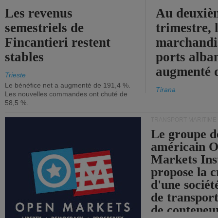
Les revenus
Au deuxiè
semestriels de
trimestre, 
Fincantieri restent
marchandis
stables
ports alba
augmenté 
Trieste
Le bénéfice net a augmenté de 191,4 %.
Tirana
Les nouvelles commandes ont chuté de
58,5 %.
TRANSPORT MARITIME
Le groupe d
américain 
Markets Ins
propose la c
d'une sociét
de transpor
de conteneu