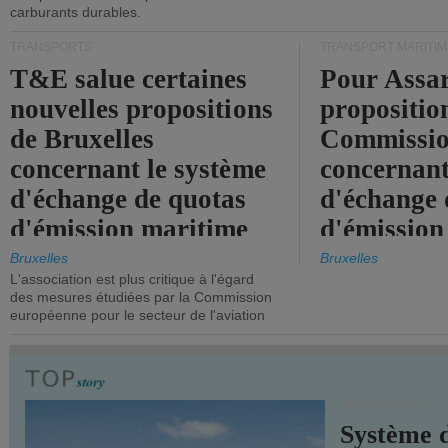
carburants durables.
TRANSPORTS
TRANSPORT MARITIM
T&E salue certaines
Pour Assar
nouvelles propositions
propositio
de Bruxelles
Commissi
concernant le système
concernant
d'échange de quotas
d'échange 
d'émission maritime
d'émission
de l'UE.
timide, alo
Bruxelles
Bruxelles
L'association est plus critique à l'égard
mesures pl
des mesures étudiées par la Commission
courageuse
européenne pour le secteur de l'aviation
attendues.
TRANSPORTS
Système 