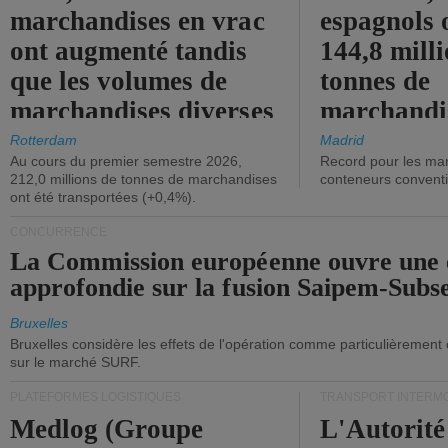
marchandises en vrac
espagnols o
ont augmenté tandis
144,8 mill
que les volumes de
tonnes de
marchandises diverses
marchandi
ont diminué.
(+2,9%).
Rotterdam
Madrid
Au cours du premier semestre 2026,
Record pour les ma
212,0 millions de tonnes de marchandises
conteneurs convent
ont été transportées (+0,4%).
CONCURRENCE
La Commission européenne ouvre une 
approfondie sur la fusion Saipem-Subs
Bruxelles
Bruxelles considère les effets de l'opération comme particulièrement
sur le marché SURF.
PLATEFORMES LOGISTIQUES
TRANSPORT INTERM
Medlog (Groupe
L'Autorité