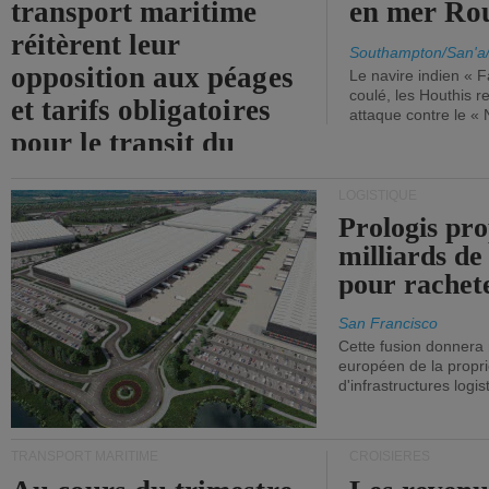
transport maritime
en mer Ro
réitèrent leur
Southampton/San'a
opposition aux péages
Le navire indien « F
coulé, les Houthis 
et tarifs obligatoires
attaque contre le «
pour le transit du
détroit d'Ormuz.
LOGISTIQUE
Prologis pro
milliards de
pour rachet
San Francisco
Cette fusion donnera
européen de la propri
d'infrastructures logis
TRANSPORT MARITIME
CROISIÈRES