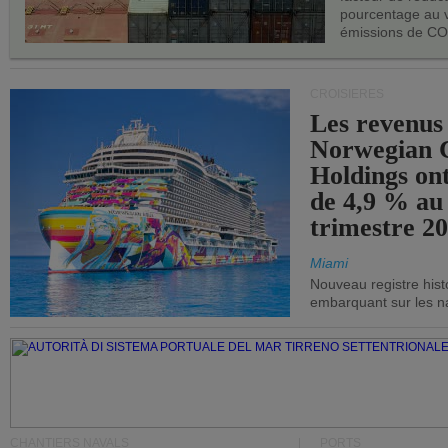
pourcentage au 
émissions de CO
CROISIÈRES
Les revenus
Norwegian C
Holdings on
de 4,9 % au
trimestre 20
Miami
Nouveau registre his
embarquant sur les nav
CHANTIERS NAVALS
PORTS