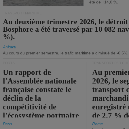
été de +14,0 %.
TRANSPORT MARITIME
Au deuxième trimestre 2026, le détroit
Bosphore a été traversé par 10 082 nav
%).
Ankara
Au cours du premier semestre, le trafic maritime a diminué de -0,5%.
PORTS
TRANSPORT PAR CHE
Un rapport de
Au premie
l'Assemblée nationale
2026, le s
française constate le
transport 
déclin de la
marchandis
compétitivité de
enregistré
l'écosystème portuaire
de 2,7 % d
de l'État.
chiffre d'a
Paris
Rome