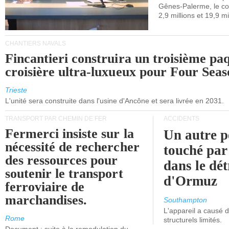
Gênes-Palerme, le coû
occidentale.
2,9 millions et 19,9 mi
CHANTIERS NAVALS
Fincantieri construira un troisième pa
croisière ultra-luxueux pour Four Seas
Trieste
L'unité sera construite dans l'usine d'Ancône et sera livrée en 2031.
TRANSPORT PAR CHEMIN DE FER
ACCIDENTS
Fermerci insiste sur la
Un autre p
nécessité de rechercher
touché par
des ressources pour
dans le dét
soutenir le transport
d'Ormuz
ferroviaire de
marchandises.
Southampton
L'appareil a causé
Rome
structurels limités.