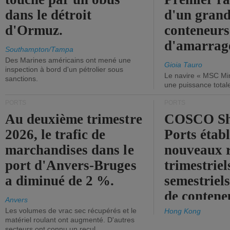
dans le détroit
d'un grand
d'Ormuz.
conteneurs
d'amarrage
Southampton/Tampa
Des Marines américains ont mené une
Gioia Tauro
inspection à bord d'un pétrolier sous
Le navire « MSC Mir
sanctions.
une puissance total
PORTS
PORTS
Au deuxième trimestre
COSCO Sh
2026, le trafic de
Ports établ
marchandises dans le
nouveaux 
port d'Anvers-Bruges
trimestriel
a diminué de 2 %.
semestriels
de contene
Anvers
Les volumes de vrac sec récupérés et le
Hong Kong
matériel roulant ont augmenté. D'autres
secteurs ont connu un recul.