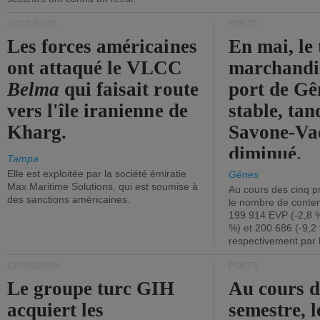
ACCIDENTS
PORTS
Les forces américaines
En mai, le 
ont attaqué le VLCC
marchandis
Belma
qui faisait route
port de Gên
vers l'île iranienne de
stable, tan
Kharg.
Savone-Vad
diminué.
Tampa
Elle est exploitée par la société émiratie
Gênes
Max Maritime Solutions, qui est soumise à
Au cours des cinq p
des sanctions américaines.
le nombre de conten
199 914 EVP (-2,8 %
%) et 200 686 (-9,2 
respectivement par 
CROISIÈRES
PORTS
Le groupe turc GIH
Au cours 
acquiert les
semestre, l