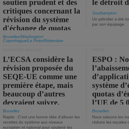
soutien prudent et des
le détroit
critiques concernant la
Southampton
révision du système
Un pétrolier a été 
par son équipage.
d'échange de quotas
d'émission de l'UE.
Bruxelles/Washington/
Copenhague/Le Pirée/Rotterdam
TRANSPORT MARITIME
PORTS
L’ECSA considère la
ESPO : No
révision proposée du
l’abaissem
SEQE-UE comme une
d’applicat
première étape, mais
système d’
beaucoup d’autres
quotas d’é
devraient suivre.
l’UE de 5 
tonneaux d
Bruxelles
Bruxelles
Raptis : C’est une bonne idée d’allouer les
Nous saluons les me
brute.
recettes du système aux niveaux
réduire les escales 
européen et national pour soutenir les