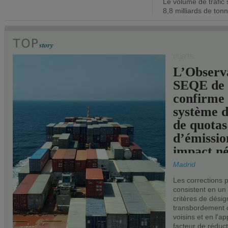
Le volume de trafic 
opérationn
8,8 milliards de ton
PORTS
L’Observ
SEQE de 
confirme 
système 
de quotas
d’émissio
impact né
les ports 
Madrid
Les corrections 
consistent en un
critères de désig
transbordement 
voisins et en l'ap
facteur de réduc