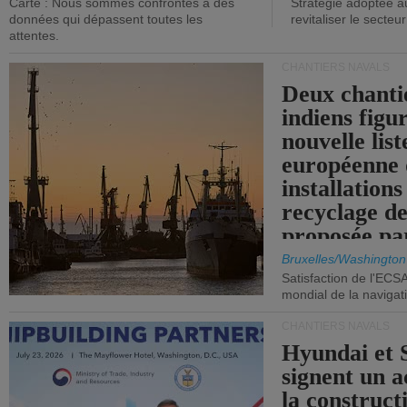
Carte : Nous sommes confrontés à des
Stratégie adoptée a
données qui dépassent toutes les
revitaliser le secteur
attentes.
CHANTIERS NAVALS
Deux chanti
indiens figu
nouvelle list
européenne 
installations
recyclage de
proposée pa
Commission
Bruxelles/Washington
Satisfaction de l'ECS
mondial de la navigat
CHANTIERS NAVALS
Hyundai et 
signent un 
la construct