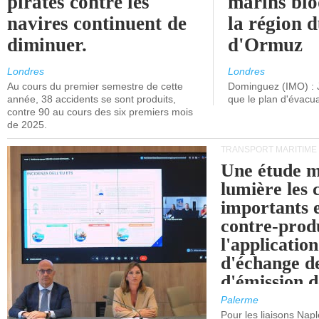
pirates contre les
marins blo
navires continuent de
la région d
diminuer.
d'Ormuz
Londres
Londres
Au cours du premier semestre de cette
Dominguez (IMO) : 
année, 38 accidents se sont produits,
que le plan d'évacua
contre 90 au cours des six premiers mois
de 2025.
TRANSPORT MARITIME
Une étude m
lumière les 
importants e
contre-produ
l'applicatio
d'échange d
d'émission d
(SEQE-UE) a
Palerme
maritimes av
Pour les liaisons Nap