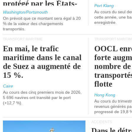
protégé par les États-
Port Klang
Unis.
Au cours du seul de
Washington/Portsmouth
cette année, une ba
On prévoit que ce montant sera égal à 20
enregistrée.
% de la valeur des chargements
transportés.
TRANSPORT MARITIME
TRANSPORT MARITIM
En mai, le trafic
OOCL enre
maritime dans le canal
forte augm
de Suez a augmenté de
nombre de
15 %.
transporté
flotte
Caire
Au cours des cinq premiers mois de 2026,
Hong Kong
5 696 navires ont transité par le port
Au cours du trimestre
(+12,7 %).
revenus générés par 
progressé de 19,8 
ACCIDENTS
Dans le détr