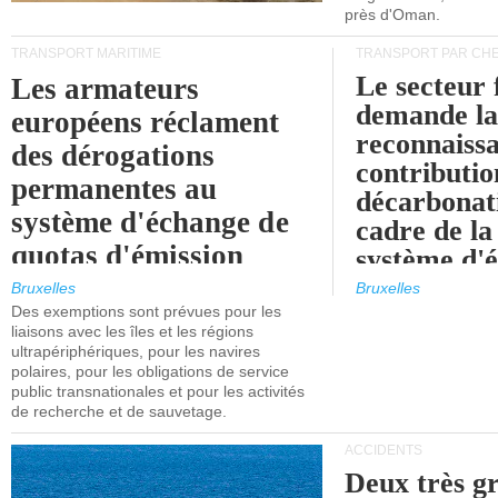
près d'Oman.
TRANSPORT MARITIME
TRANSPORT PAR CHE
Le secteur 
Les armateurs
demande l
européens réclament
reconnaissa
des dérogations
contributio
permanentes au
décarbonat
système d'échange de
cadre de la
quotas d'émission
système d'
maritimes de l'UE
quotas d'ém
Bruxelles
Bruxelles
l'UE (SEQ
Des exemptions sont prévues pour les
après 2030.
liaisons avec les îles et les régions
ultrapériphériques, pour les navires
polaires, pour les obligations de service
public transnationales et pour les activités
de recherche et de sauvetage.
ACCIDENTS
Deux très g