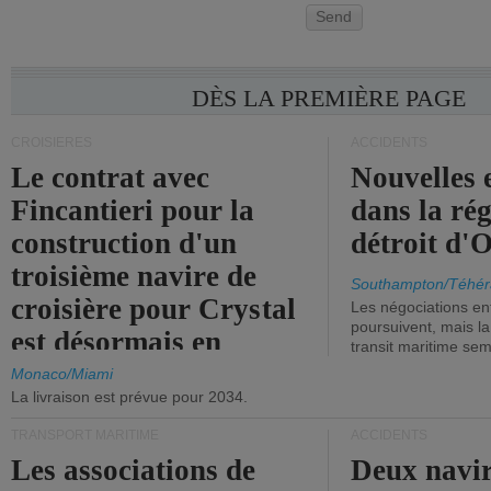
Send
DÈS LA PREMIÈRE PAGE
CROISIÈRES
ACCIDENTS
Le contrat avec
Nouvelles 
Fincantieri pour la
dans la ré
construction d'un
détroit d'
troisième navire de
Southampton/Téhér
croisière pour Crystal
Les négociations en
poursuivent, mais l
est désormais en
transit maritime sem
vigueur.
Monaco/Miami
La livraison est prévue pour 2034.
TRANSPORT MARITIME
ACCIDENTS
Les associations de
Deux navir