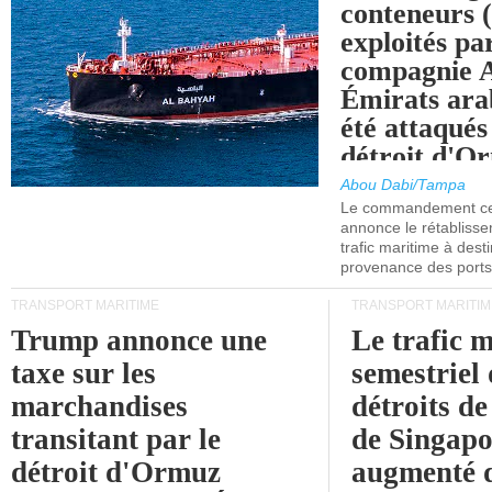
conteneurs
exploités pa
compagnie
Émirats ara
été attaqués
détroit d'O
Abou Dabi/Tampa
Le commandement cen
annonce le rétabliss
trafic maritime à dest
provenance des ports 
TRANSPORT MARITIME
TRANSPORT MARITIM
Trump annonce une
Le trafic 
taxe sur les
semestriel 
marchandises
détroits d
transitant par le
de Singapo
détroit d'Ormuz
augmenté 