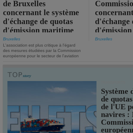
de Bruxelles
Commissi
concernant le système
concernant
d'échange de quotas
d'échange 
d'émission maritime
d'émission
de l'UE.
timide, alo
Bruxelles
Bruxelles
L'association est plus critique à l'égard
mesures pl
des mesures étudiées par la Commission
courageuse
européenne pour le secteur de l'aviation
attendues.
TRANSPORTS
Système 
de quotas
de l'UE p
navires :
Commiss
européen