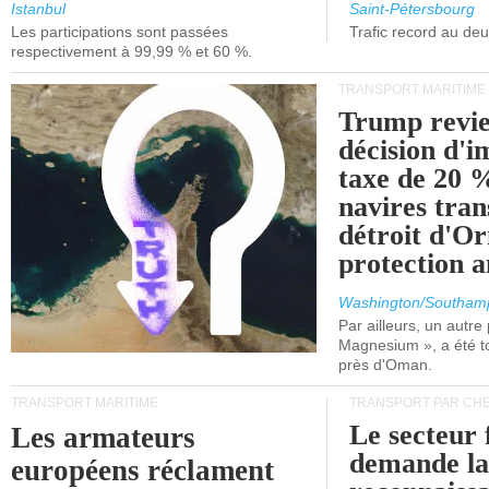
et de Lisbonne.
Istanbul
Saint-Pétersbourg
Les participations sont passées
Trafic record au de
respectivement à 99,99 % et 60 %.
TRANSPORT MARITIME
Trump revie
décision d'
taxe de 20 %
navires tran
détroit d'O
protection 
Washington/Southam
Par ailleurs, un autre p
Magnesium », a été t
près d'Oman.
TRANSPORT MARITIME
TRANSPORT PAR CHE
Le secteur 
Les armateurs
demande l
européens réclament