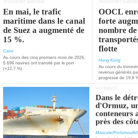
TRANSPORT MARITIME
TRANSPORT MARITIM
En mai, le trafic
OOCL enre
maritime dans le canal
forte augm
de Suez a augmenté de
nombre de
15 %.
transporté
flotte
Caire
Au cours des cinq premiers mois de 2026,
Hong Kong
5 696 navires ont transité par le port
Au cours du trimestre
(+12,7 %).
revenus générés par 
progressé de 19,8 
ACCIDENTS
Dans le détr
d'Ormuz, un
conteneurs a
près des cô
Mascate/Portsmouth