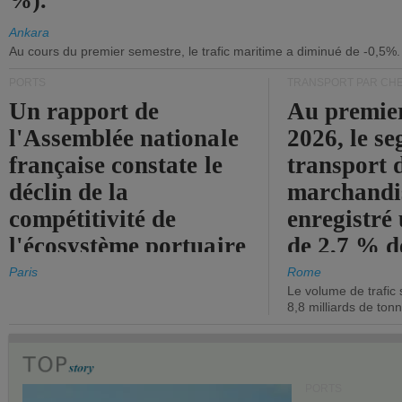
%).
Ankara
Au cours du premier semestre, le trafic maritime a diminué de -0,5%.
PORTS
TRANSPORT PAR CHE
Un rapport de
Au premie
l'Assemblée nationale
2026, le s
française constate le
transport 
déclin de la
marchandis
compétitivité de
enregistré
l'écosystème portuaire
de 2,7 % d
de l'État.
chiffre d'a
Paris
Rome
Le volume de trafic 
opérationn
8,8 milliards de ton
PORTS