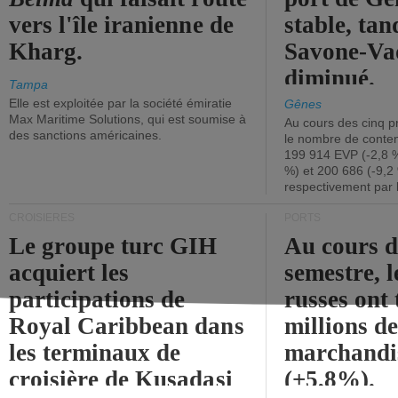
vers l'île iranienne de
stable, tan
Kharg.
Savone-Vad
diminué.
Tampa
Elle est exploitée par la société émiratie
Gênes
Max Maritime Solutions, qui est soumise à
Au cours des cinq p
des sanctions américaines.
le nombre de conten
199 914 EVP (-2,8 %
%) et 200 686 (-9,2 
respectivement par 
CROISIÈRES
PORTS
Le groupe turc GIH
Au cours 
acquiert les
semestre, l
participations de
russes ont 
Royal Caribbean dans
millions d
les terminaux de
marchandi
croisière de Kusadasi
(+5,8%).