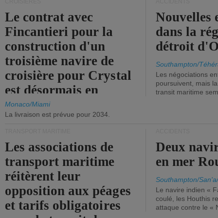
CROISIÈRES
ACCIDENTS
Le contrat avec
Nouvelles 
Fincantieri pour la
dans la ré
construction d'un
détroit d'
troisième navire de
Southampton/Téhér
croisière pour Crystal
Les négociations en
poursuivent, mais l
est désormais en
transit maritime sem
vigueur.
Monaco/Miami
La livraison est prévue pour 2034.
TRANSPORT MARITIME
ACCIDENTS
Les associations de
Deux navir
transport maritime
en mer Ro
réitèrent leur
Southampton/San'a
opposition aux péages
Le navire indien « F
coulé, les Houthis 
et tarifs obligatoires
attaque contre le «