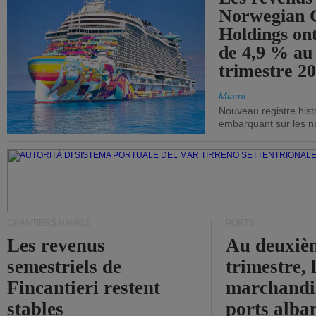
Norwegian C
Holdings on
de 4,9 % au
trimestre 20
Miami
Nouveau registre his
embarquant sur les nav
CHANTIERS NAVALS
PORTS
Les revenus
Au deuxiè
semestriels de
trimestre, 
Fincantieri restent
marchandis
stables
ports alba