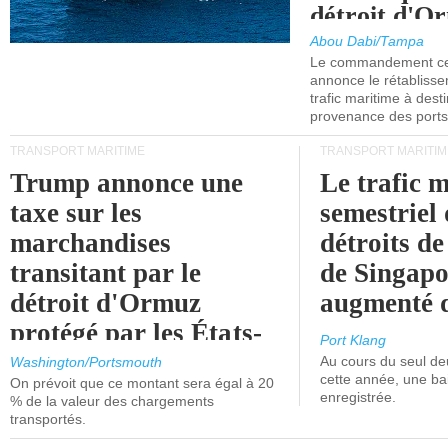
détroit d'O
Abou Dabi/Tampa
Le commandement cen
annonce le rétabliss
trafic maritime à dest
provenance des ports 
TRANSPORT MARITIME
TRANSPORT MARITIM
Trump annonce une
Le trafic 
taxe sur les
semestriel 
marchandises
détroits d
transitant par le
de Singapo
détroit d'Ormuz
augmenté 
protégé par les États-
Port Klang
Unis.
Au cours du seul de
Washington/Portsmouth
cette année, une ba
On prévoit que ce montant sera égal à 20
enregistrée.
% de la valeur des chargements
transportés.