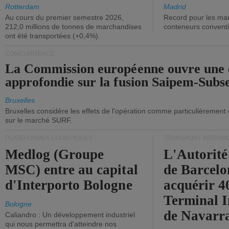
ont diminué.
(+2,9%).
Rotterdam
Madrid
Au cours du premier semestre 2026,
Record pour les ma
212,0 millions de tonnes de marchandises
conteneurs convent
ont été transportées (+0,4%).
CONCURRENCE
La Commission européenne ouvre une 
approfondie sur la fusion Saipem-Subs
Bruxelles
Bruxelles considère les effets de l'opération comme particulièrement
sur le marché SURF.
PLATEFORMES LOGISTIQUES
TRANSPORT INTERM
Medlog (Groupe
L'Autorité
MSC) entre au capital
de Barcelo
d'Interporto Bologne
acquérir 
Terminal 
Bologne
de Navarr
Caliandro : Un développement industriel
qui nous permettra d'atteindre nos