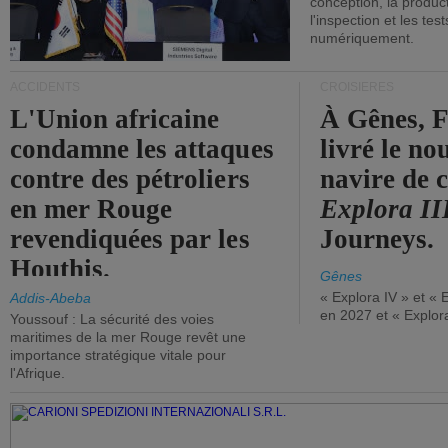
conception, la producti
l'inspection et les tes
numériquement.
ACCIDENTS
CROISIÈRES
L'Union africaine
À Gênes, F
condamne les attaques
livré le n
contre des pétroliers
navire de c
en mer Rouge
Explora II
revendiquées par les
Journeys.
Houthis.
Gênes
« Explora IV » et « 
Addis-Abeba
en 2027 et « Explor
Youssouf : La sécurité des voies
maritimes de la mer Rouge revêt une
importance stratégique vitale pour
l'Afrique.