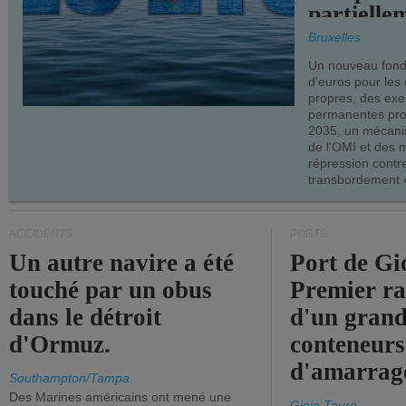
partielle
demandes
Bruxelles
armateur
Un nouveau fonds
d'euros pour les
propres, des ex
permanentes pro
2035, un mécani
de l'OMI et des 
répression contre
transbordement «
ACCIDENTS
PORTS
Un autre navire a été
Port de Gi
touché par un obus
Premier r
dans le détroit
d'un grand
d'Ormuz.
conteneurs
d'amarrage
Southampton/Tampa
Des Marines américains ont mené une
Gioia Tauro