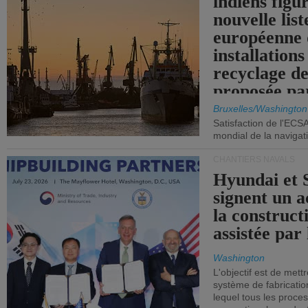
indiens figu
nouvelle list
européenne 
installations
recyclage de
proposée pa
Commission
Bruxelles/Washington
Satisfaction de l'ECS
mondial de la navigat
CHANTIERS NAVALS
Hyundai et 
signent un 
la construct
assistée par 
Washington
L'objectif est de mett
système de fabricati
lequel tous les proces