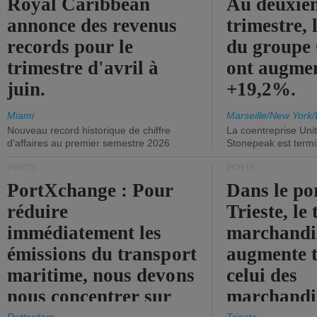
Royal Caribbean
Au deuxiè
annonce des revenus
trimestre, 
records pour le
du group
trimestre d'avril à
ont augme
juin.
+19,2%.
Miami
Marseille/New York/
Nouveau record historique de chiffre
La coentreprise Uni
d'affaires au premier semestre 2026
Stonepeak est term
PORTS
PORTS
PortXchange : Pour
Dans le po
réduire
Trieste, le 
immédiatement les
marchandis
émissions du transport
augmente t
maritime, nous devons
celui des
nous concentrer sur
marchandis