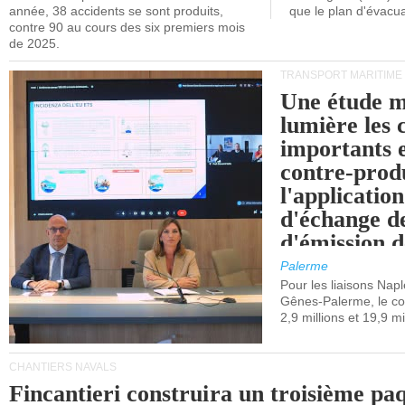
année, 38 accidents se sont produits,
que le plan d'évacua
contre 90 au cours des six premiers mois
de 2025.
TRANSPORT MARITIME
Une étude m
lumière les 
importants e
contre-produ
l'applicatio
d'échange d
d'émission d
(SEQE-UE) a
Palerme
maritimes av
Pour les liaisons Nap
Gênes-Palerme, le coû
occidentale.
2,9 millions et 19,9 mi
CHANTIERS NAVALS
Fincantieri construira un troisième pa