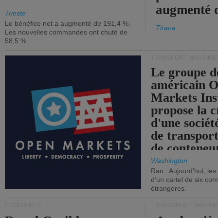
augmenté 
Trieste
Le bénéfice net a augmenté de 191,4 %.
Tirana
Les nouvelles commandes ont chuté de
58,5 %.
TRANSPORT MARITIME
Le groupe d
américain 
Markets Ins
propose la c
d'une sociét
de transpor
de conteneu
Washington
Rao : Aujourd'hui, le
d'un cartel de six co
étrangères.
CROISIÈRES
TRANSPORT MARITIM