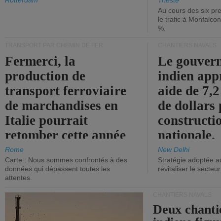
les ports.
diminue.
Rotterdam
Trieste
Au cours des six pr
le trafic à Monfalco
%.
TRANSPORT PAR CHEMIN DE FER
CHANTIERS NAVALS
Fermerci, la
Le gouver
production de
indien app
transport ferroviaire
aide de 7,2
de marchandises en
de dollars 
Italie pourrait
constructi
retomber cette année
nationale.
aux niveaux de 2015.
Rome
New Delhi
Carte : Nous sommes confrontés à des
Stratégie adoptée a
données qui dépassent toutes les
revitaliser le secteur
attentes.
CHANTIERS NAVALS
Deux chanti