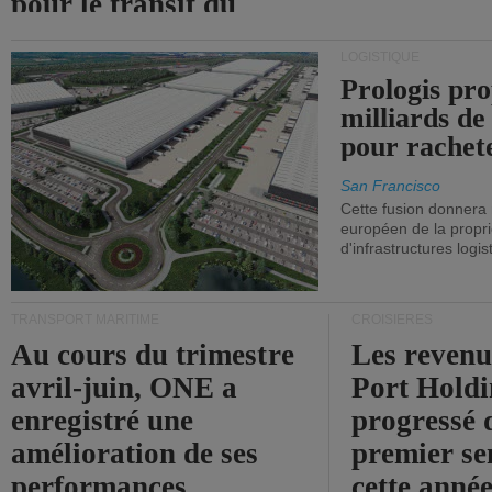
pour le transit du
détroit d'Ormuz.
LOGISTIQUE
Prologis pro
milliards de
pour rachet
San Francisco
Cette fusion donnera
européen de la propri
d'infrastructures logis
TRANSPORT MARITIME
CROISIÈRES
Au cours du trimestre
Les revenu
avril-juin, ONE a
Port Holdi
enregistré une
progressé 
amélioration de ses
premier se
performances
cette année