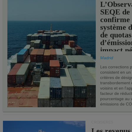
L’Observ
SEQE de 
confirme 
système 
de quotas
d’émissio
impact né
les ports 
Madrid
Les corrections 
consistent en un
critères de désig
transbordement 
voisins et en l'ap
facteur de réduc
pourcentage au 
émissions de CO
CROISIÈRES
Les revenus