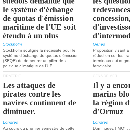
suédois demande que
les questio
le système d'échange
redevances
de quotas d'émission
concession
maritime de l'UE soit
d'investiss
étendu à un plus
d'intermod
grand nombre de
l'attention
Stockholm
Gênes
Stockholm souligne la nécessité pour le
Proposition visant 
navires.
politiciens.
système d'échange de quotas d'émission
réduction sur les fr
(SEQE) de demeurer un pilier de la
terminaux qui augmen
politique climatique de l'UE.
ferroviaire.
PIRATERIE
GENS DE MER
Les attaques de
Il y a enco
pirates contre les
marins blo
navires continuent de
la région d
diminuer.
d'Ormuz
Londres
Londres
Au cours du premier semestre de cette
Dominguez (IMO) : 