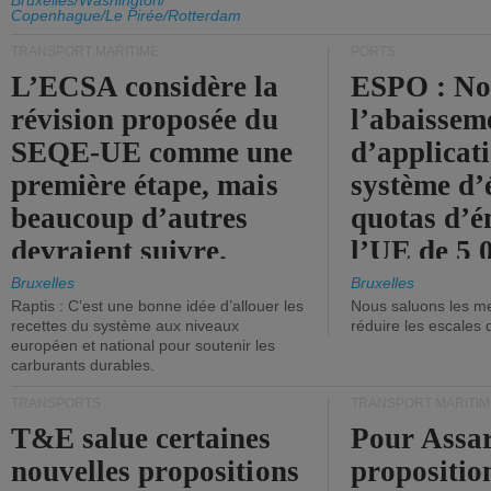
d'émission de l'UE.
Bruxelles/Washington/
Copenhague/Le Pirée/Rotterdam
TRANSPORT MARITIME
PORTS
L’ECSA considère la
ESPO : No
révision proposée du
l’abaissem
SEQE-UE comme une
d’applicat
première étape, mais
système d’
beaucoup d’autres
quotas d’é
devraient suivre.
l’UE de 5 
tonneaux d
Bruxelles
Bruxelles
Raptis : C’est une bonne idée d’allouer les
Nous saluons les me
brute.
recettes du système aux niveaux
réduire les escales 
européen et national pour soutenir les
carburants durables.
TRANSPORTS
TRANSPORT MARITIM
T&E salue certaines
Pour Assar
nouvelles propositions
propositio