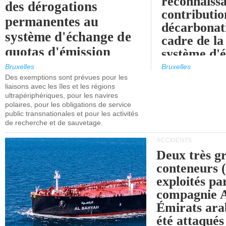
reconnaissa
des dérogations
contributio
permanentes au
décarbonat
système d'échange de
cadre de la
quotas d'émission
système d'
maritimes de l'UE
quotas d'ém
Bruxelles
Bruxelles
l'UE (SEQ
Des exemptions sont prévues pour les
après 2030.
liaisons avec les îles et les régions
ultrapériphériques, pour les navires
polaires, pour les obligations de service
public transnationales et pour les activités
de recherche et de sauvetage.
ACCIDENTS
Deux très g
conteneurs
exploités pa
compagnie
Émirats ara
été attaqués