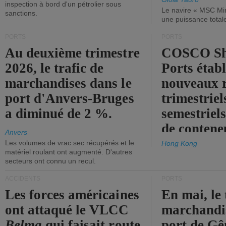
inspection à bord d'un pétrolier sous
Le navire « MSC Mir
sanctions.
une puissance total
PORTS
PORTS
Au deuxième trimestre
COSCO Sh
2026, le trafic de
Ports établ
marchandises dans le
nouveaux 
port d'Anvers-Bruges
trimestriel
a diminué de 2 %.
semestriels
de contene
Anvers
Les volumes de vrac sec récupérés et le
Hong Kong
matériel roulant ont augmenté. D'autres
secteurs ont connu un recul.
ACCIDENTS
PORTS
Les forces américaines
En mai, le 
ont attaqué le VLCC
marchandis
Belma
qui faisait route
port de Gên