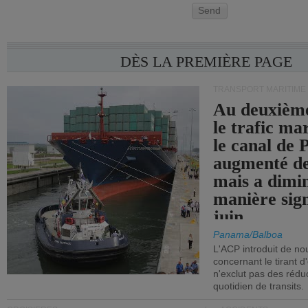
Send
DÈS LA PREMIÈRE PAGE
TRANSPORT MARITIME
Au deuxième
le trafic ma
le canal de
augmenté de
mais a dimi
manière sign
juin.
Panama/Balboa
L'ACP introduit de nou
concernant le tirant d
n'exclut pas des réd
quotidien de transits.