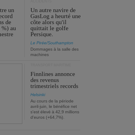
ACCIDENTS
tre un
Un autre navire de
record
GasLog a heurté une
ns de
côte alors qu'il
2 %) au
quittait le golfe
mestre
Persique.
Le Pirée/Southampton
Dommages à la salle des
machines
TRANSPORT MARITIME
Finnlines annonce
des revenus
trimestriels records
Helsinki
Au cours de la période
avril-juin, le bénéfice net
s'est élevé à 42,9 millions
d'euros (+64,7%).