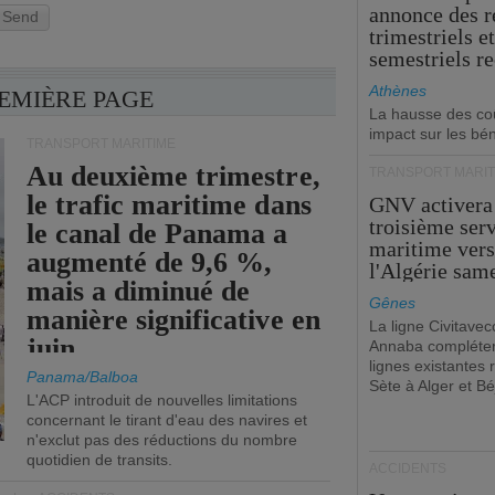
annonce des 
Send
trimestriels e
semestriels re
Athènes
REMIÈRE PAGE
La hausse des co
impact sur les bé
TRANSPORT MARITIME
Au deuxième trimestre,
TRANSPORT MARIT
le trafic maritime dans
GNV activera
troisième ser
le canal de Panama a
maritime ver
augmenté de 9,6 %,
l'Algérie sam
mais a diminué de
Gênes
manière significative en
La ligne Civitavec
juin.
Annaba compléter
lignes existantes r
Panama/Balboa
Sète à Alger et Bé
L'ACP introduit de nouvelles limitations
concernant le tirant d'eau des navires et
n'exclut pas des réductions du nombre
quotidien de transits.
ACCIDENTS