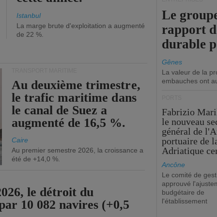
Le groupe
Istanbul
La marge brute d'exploitation a augmenté
rapport 
de 22 %.
durable 
Gênes
TRANSPORT MARITIME
La valeur de la p
embauches ont a
Au deuxième trimestre,
le trafic maritime dans
PORTS
le canal de Suez a
Fabrizio Maril
augmenté de 16,5 %.
le nouveau se
général de l'A
portuaire de 
Caire
Adriatique cen
Au premier semestre 2026, la croissance a
été de +14,0 %.
Ancône
Le comité de gest
approuvé l'ajuste
26, le détroit du
budgétaire de
l'établissement
par 10 082 navires (+0,5