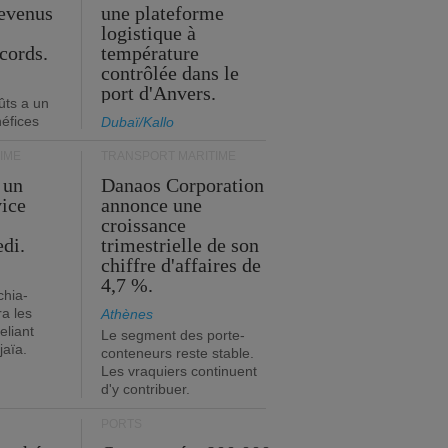
revenus
une plateforme
t
logistique à
cords.
température
contrôlée dans le
port d'Anvers.
ûts a un
néfices
Dubaï/Kallo
IME
TRANSPORT MARITIME
 un
Danaos Corporation
vice
annonce une
s
croissance
edi.
trimestrielle de son
chiffre d'affaires de
4,7 %.
chia-
a les
Athènes
eliant
Le segment des porte-
jaïa.
conteneurs reste stable.
Les vraquiers continuent
d'y contribuer.
PORTS