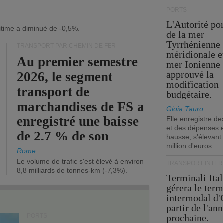
PORTS
L'Autorité po
itime a diminué de -0,5%.
de la mer
Tyrrhénienne
TRANSPORT PAR CHEMIN DE FER
méridionale et
Au premier semestre
mer Ionienne 
approuvé la
2026, le segment
modification
transport de
budgétaire.
marchandises de FS a
Gioia Tauro
enregistré une baisse
Elle enregistre de
et des dépenses 
de 2,7 % de son
hausse, s'élevant
million d'euros.
chiffre d'affaires
Rome
Le volume de trafic s'est élevé à environ
opérationnel.
TRANSPORT INTE
8,8 milliards de tonnes-km (-7,3%).
Terminali Ital
gérera le term
intermodal d'
partir de l'an
PORTS
prochaine.