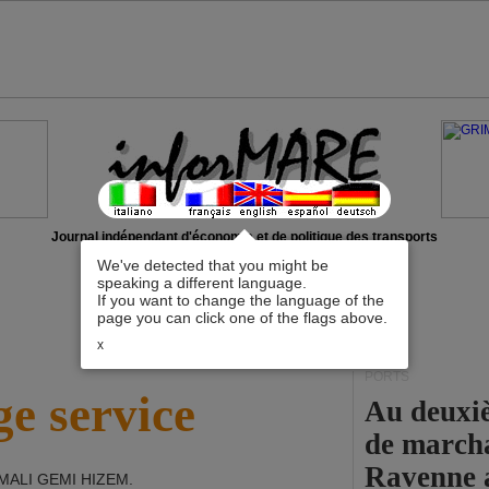
Journal indépendant d'économie et de politique des transports
We've detected that you might be
speaking a different language.
If you want to change the language of the
page you can click one of the flags above.
x
PORTS
e service
Au deuxiè
de marcha
Ravenne a
MALI GEMI HIZEM
.