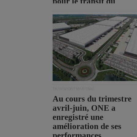
pour le transit du
détroit d'Ormuz.
TRANSPORT MARITIME
Au cours du trimestre
avril-juin, ONE a
enregistré une
amélioration de ses
performances