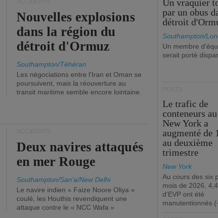
Un vraquier t
ACCIDENTS
par un obus d
Nouvelles explosions
détroit d'Orm
dans la région du
Southampton/Lon
détroit d'Ormuz
Un membre d'équ
serait porté dispa
Southampton/Téhéran
Les négociations entre l'Iran et Oman se
poursuivent, mais la réouverture au
PORTS
transit maritime semble encore lointaine.
Le trafic de
conteneurs au
New York a
augmenté de 
ACCIDENTS
au deuxième
Deux navires attaqués
trimestre
en mer Rouge
New York
Au cours des six 
Southampton/San'a/New Delhi
mois de 2026, 4,4
Le navire indien « Faize Noore Oliya »
d'EVP ont été
coulé, les Houthis revendiquent une
manutentionnés (
attaque contre le « NCC Wafa »