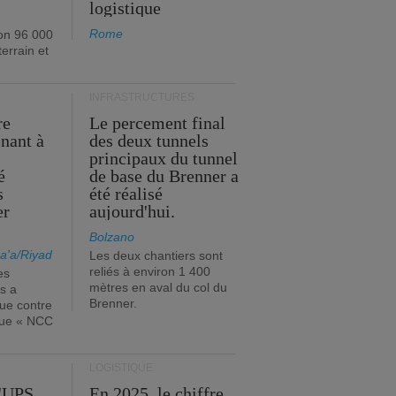
logistique
Rome
on 96 000
errain et
INFRASTRUCTURES
re
Le percement final
enant à
des deux tunnels
principaux du tunnel
é
de base du Brenner a
s
été réalisé
er
aujourd'hui.
Bolzano
a'a/Riyad
Les deux chantiers sont
reliés à environ 1 400
es
mètres en aval du col du
s a
Brenner.
que contre
ique « NCC
LOGISTIQUE
d'UPS
En 2025, le chiffre