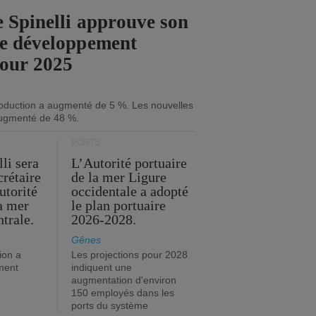
 Spinelli approuve son
de développement
pour 2025
roduction a augmenté de 5 %. Les nouvelles
ugmenté de 48 %.
PORTS
li sera
L’Autorité portuaire
crétaire
de la mer Ligure
utorité
occidentale a adopté
la mer
le plan portuaire
trale.
2026-2028.
Gênes
ion a
Les projections pour 2028
ment
indiquent une
augmentation d'environ
150 employés dans les
ports du système