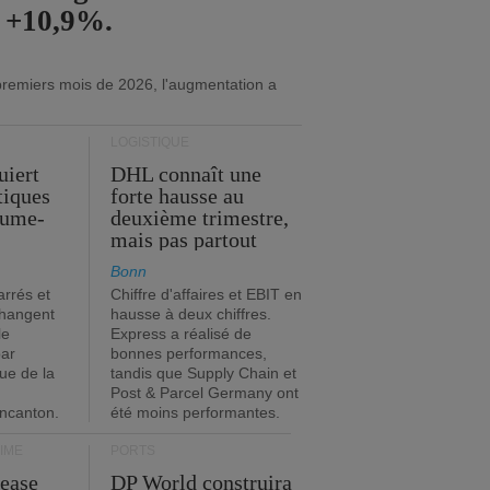
e +10,9%.
premiers mois de 2026, l'augmentation a
LOGISTIQUE
uiert
DHL connaît une
stiques
forte hausse au
ume-
deuxième trimestre,
mais pas partout
Bonn
rrés et
Chiffre d'affaires et EBIT en
changent
hausse à deux chiffres.
le
Express a réalisé de
par
bonnes performances,
que de la
tandis que Supply Chain et
Post & Parcel Germany ont
incanton.
été moins performantes.
IME
PORTS
Lease
DP World construira