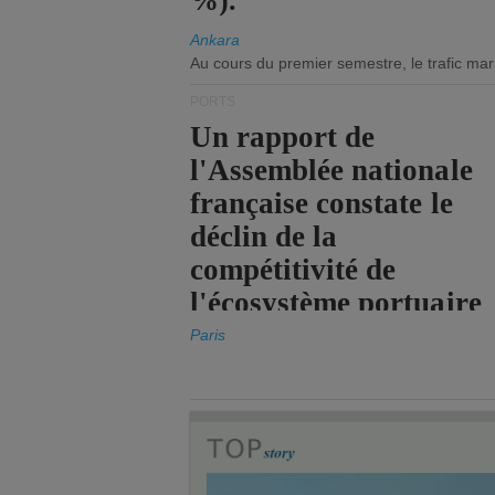
%).
Ankara
Au cours du premier semestre, le trafic mar
PORTS
Un rapport de
l'Assemblée nationale
française constate le
déclin de la
compétitivité de
l'écosystème portuaire
de l'État.
Paris