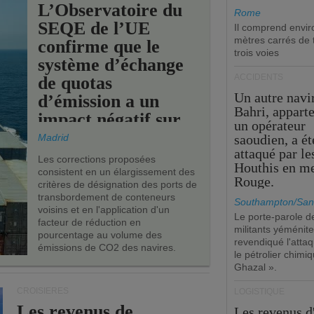
L’Observatoire du
Rome
SEQE de l’UE
Il comprend envir
mètres carrés de t
confirme que le
trois voies
système d’échange
ACCIDENTS
de quotas
Un autre navi
d’émission a un
Bahri, appart
impact négatif sur
un opérateur
les ports de l’UE.
Madrid
saoudien, a ét
attaqué par le
Les corrections proposées
Houthis en m
consistent en un élargissement des
Rouge.
critères de désignation des ports de
transbordement de conteneurs
Southampton/San
voisins et en l'application d'un
Le porte-parole d
facteur de réduction en
militants yéménite
pourcentage au volume des
revendiqué l'atta
émissions de CO2 des navires.
le pétrolier chim
Ghazal ».
CROISIÈRES
LOGISTIQUE
Les revenus de
Les revenus 