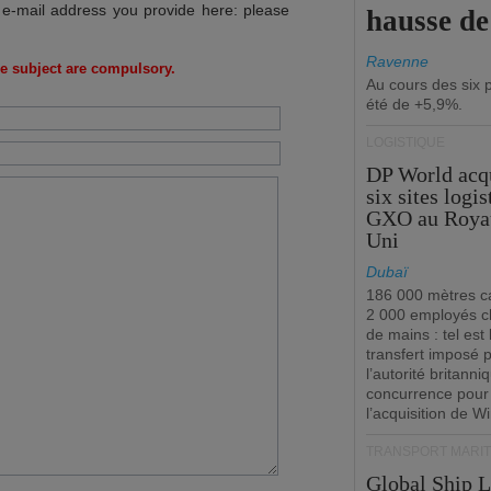
 e-mail address you provide here: please
hausse d
Ravenne
e subject are compulsory.
Au cours des six 
été de +5,9%.
LOGISTIQUE
DP World acq
six sites logi
GXO au Roya
Uni
Dubaï
186 000 mètres ca
2 000 employés 
de mains : tel est 
transfert imposé 
l’autorité britanni
concurrence pour
l’acquisition de W
TRANSPORT MARIT
Global Ship 