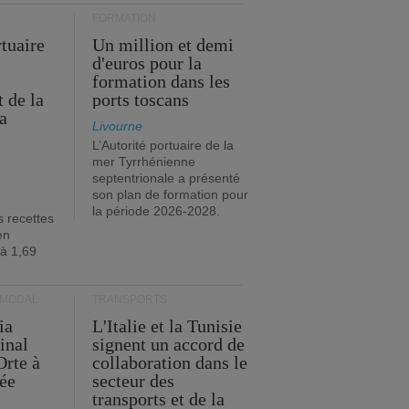
FORMATION
rtuaire
Un million et demi
d'euros pour la
formation dans les
 de la
ports toscans
a
Livourne
L’Autorité portuaire de la
mer Tyrrhénienne
septentrionale a présenté
son plan de formation pour
la période 2026-2028.
s recettes
en
 à 1,69
RMODAL
TRANSPORTS
ia
L'Italie et la Tunisie
inal
signent un accord de
Orte à
collaboration dans le
née
secteur des
transports et de la