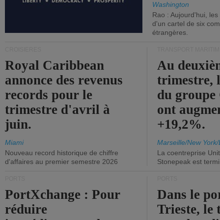
Washington
Rao : Aujourd'hui, le
d'un cartel de six co
étrangères.
CROISIÈRES
TRANSPORT MARITIM
Royal Caribbean
Au deuxiè
annonce des revenus
trimestre, 
records pour le
du group
trimestre d'avril à
ont augme
juin.
+19,2%.
Miami
Marseille/New York/
Nouveau record historique de chiffre
La coentreprise Uni
d'affaires au premier semestre 2026
Stonepeak est term
PORTS
PORTS
PortXchange : Pour
Dans le po
réduire
Trieste, le 