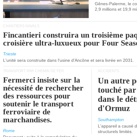
Gênes-Palerme, le coû
occidentale.
2,9 millions et 19,9 mi
CHANTIERS NAVALS
Fincantieri construira un troisième pa
croisière ultra-luxueux pour Four Seas
Trieste
L'unité sera construite dans l'usine d'Ancône et sera livrée en 2031.
TRANSPORT PAR CHEMIN DE FER
ACCIDENTS
Fermerci insiste sur la
Un autre p
nécessité de rechercher
touché par
des ressources pour
dans le dét
soutenir le transport
d'Ormuz
ferroviaire de
marchandises.
Southampton
L'appareil a causé
Rome
structurels limités.