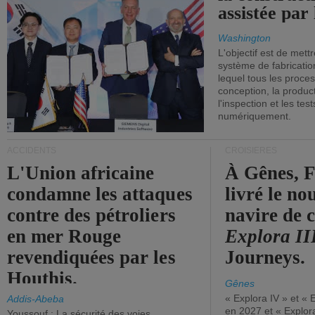
assistée par 
Washington
L'objectif est de mett
système de fabricati
lequel tous les proces
conception, la producti
l'inspection et les tes
numériquement.
ACCIDENTS
CROISIÈRES
L'Union africaine
À Gênes, F
condamne les attaques
livré le n
contre des pétroliers
navire de c
en mer Rouge
Explora II
revendiquées par les
Journeys.
Houthis.
Gênes
« Explora IV » et « 
Addis-Abeba
en 2027 et « Explor
Youssouf : La sécurité des voies