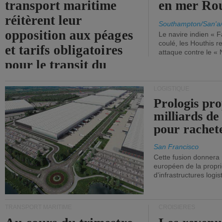
transport maritime
en mer Ro
réitèrent leur
Southampton/San'a
opposition aux péages
Le navire indien « F
coulé, les Houthis 
et tarifs obligatoires
attaque contre le «
pour le transit du
détroit d'Ormuz.
LOGISTIQUE
Prologis pro
milliards de
pour rachet
San Francisco
Cette fusion donnera
européen de la propri
d'infrastructures logis
TRANSPORT MARITIME
CROISIÈRES