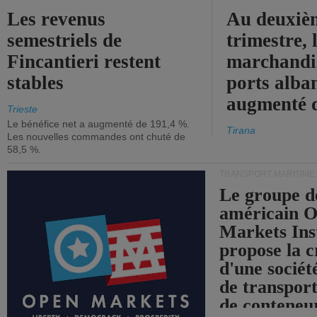
Les revenus
Au deuxiè
semestriels de
trimestre, 
Fincantieri restent
marchandis
stables
ports alba
augmenté 
Trieste
Le bénéfice net a augmenté de 191,4 %.
Tirana
Les nouvelles commandes ont chuté de
58,5 %.
TRANSPORT MARITIME
Le groupe d
américain 
Markets Ins
propose la c
d'une sociét
de transpor
de conteneu