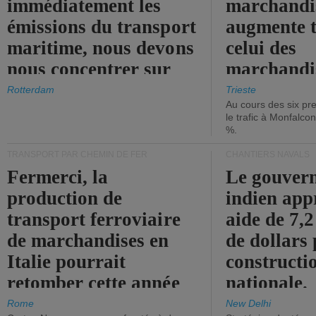
immédiatement les
marchandis
émissions du transport
augmente t
maritime, nous devons
celui des
nous concentrer sur
marchandis
les ports.
diminue.
Rotterdam
Trieste
Au cours des six pr
le trafic à Monfalco
%.
TRANSPORT PAR CHEMIN DE FER
CHANTIERS NAVALS
Fermerci, la
Le gouver
production de
indien app
transport ferroviaire
aide de 7,2
de marchandises en
de dollars 
Italie pourrait
constructi
retomber cette année
nationale.
aux niveaux de 2015.
Rome
New Delhi