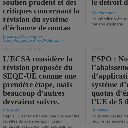
soutien prudent et des
le détroit
critiques concernant la
Southampton
révision du système
Un pétrolier a été 
par son équipage.
d'échange de quotas
d'émission de l'UE.
Bruxelles/Washington/
Copenhague/Le Pirée/Rotterdam
TRANSPORT MARITIME
PORTS
L’ECSA considère la
ESPO : No
révision proposée du
l’abaissem
SEQE-UE comme une
d’applicat
première étape, mais
système d’
beaucoup d’autres
quotas d’é
devraient suivre.
l’UE de 5 
tonneaux d
Bruxelles
Bruxelles
Raptis : C’est une bonne idée d’allouer les
Nous saluons les me
brute.
recettes du système aux niveaux
réduire les escales 
européen et national pour soutenir les