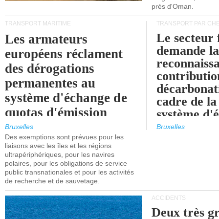
près d'Oman.
TRANSPORT MARITIME
TRANSPORT PAR CHE
Le secteur 
Les armateurs
demande l
européens réclament
reconnaissa
des dérogations
contributio
permanentes au
décarbonat
système d'échange de
cadre de la
quotas d'émission
système d'
maritimes de l'UE
quotas d'ém
Bruxelles
Bruxelles
l'UE (SEQ
Des exemptions sont prévues pour les
après 2030.
liaisons avec les îles et les régions
ultrapériphériques, pour les navires
polaires, pour les obligations de service
public transnationales et pour les activités
de recherche et de sauvetage.
ACCIDENTS
Deux très g