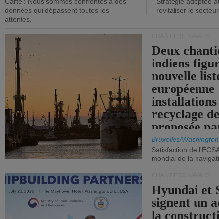
Carte : Nous sommes confrontés à des
Stratégie adoptée a
données qui dépassent toutes les
revitaliser le secteur
attentes.
CHANTIERS NAVALS
Deux chanti
indiens figu
nouvelle list
européenne 
installations
recyclage de
proposée pa
Commission
Bruxelles/Washington
Satisfaction de l'ECS
mondial de la navigat
CHANTIERS NAVALS
Hyundai et 
signent un 
la construct