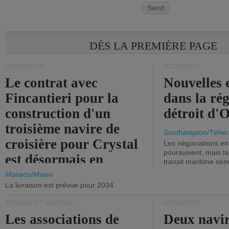
Send
DÈS LA PREMIÈRE PAGE
CROISIÈRES
ACCIDENTS
Le contrat avec
Nouvelles 
Fincantieri pour la
dans la ré
construction d'un
détroit d'
troisième navire de
Southampton/Téhér
croisière pour Crystal
Les négociations en
poursuivent, mais l
est désormais en
transit maritime sem
vigueur.
Monaco/Miami
La livraison est prévue pour 2034.
TRANSPORT MARITIME
ACCIDENTS
Les associations de
Deux navir