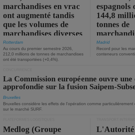
marchandises en vrac
espagnols o
ont augmenté tandis
144,8 mill
que les volumes de
tonnes de
marchandises diverses
marchandi
ont diminué.
(+2,9%).
Rotterdam
Madrid
Au cours du premier semestre 2026,
Record pour les ma
212,0 millions de tonnes de marchandises
conteneurs convent
ont été transportées (+0,4%).
CONCURRENCE
La Commission européenne ouvre une 
approfondie sur la fusion Saipem-Subs
Bruxelles
Bruxelles considère les effets de l'opération comme particulièrement
sur le marché SURF.
PLATEFORMES LOGISTIQUES
TRANSPORT INTERM
Medlog (Groupe
L'Autorité