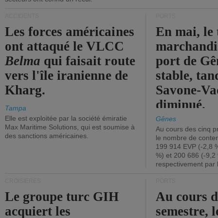
ACCIDENTS
PORTS
Les forces américaines
En mai, le 
ont attaqué le VLCC
marchandis
Belma
qui faisait route
port de Gên
vers l'île iranienne de
stable, tan
Kharg.
Savone-Vad
diminué.
Tampa
Elle est exploitée par la société émiratie
Gênes
Max Maritime Solutions, qui est soumise à
Au cours des cinq p
des sanctions américaines.
le nombre de conten
199 914 EVP (-2,8 %
%) et 200 686 (-9,2 
respectivement par 
CROISIÈRES
PORTS
Le groupe turc GIH
Au cours 
acquiert les
semestre, l