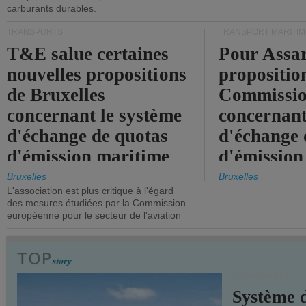
carburants durables.
TRANSPORTS
TRANSPORT MARITIM
T&E salue certaines
Pour Assar
nouvelles propositions
propositio
de Bruxelles
Commissi
concernant le système
concernant
d'échange de quotas
d'échange 
d'émission maritime
d'émission
de l'UE.
timide, alo
Bruxelles
Bruxelles
L'association est plus critique à l'égard
mesures pl
des mesures étudiées par la Commission
courageuse
européenne pour le secteur de l'aviation
attendues.
TRANSPORTS
Système 