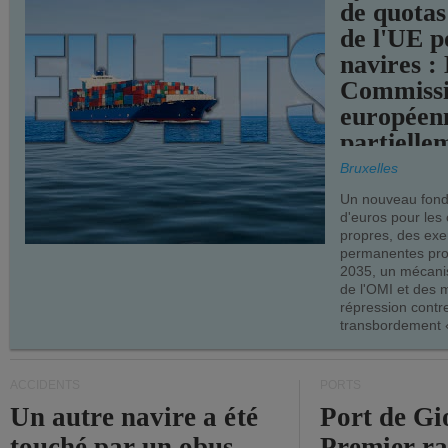
de quotas
de l'UE p
navires :
Commiss
européen
partielle
demandes
Bruxelles
armateur
Un nouveau fonds
d'euros pour les
propres, des ex
permanentes pro
2035, un mécani
de l'OMI et des 
répression contre
transbordement «
ACCIDENTS
PORTS
Un autre navire a été
Port de Gi
touché par un obus
Premier r