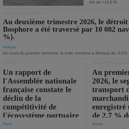
été de +14,0 %.
TRANSPORT MARITIME
Au deuxième trimestre 2026, le détroit
Bosphore a été traversé par 10 082 nav
%).
Ankara
Au cours du premier semestre, le trafic maritime a diminué de -0,5%.
PORTS
TRANSPORT PAR CHE
Un rapport de
Au premie
l'Assemblée nationale
2026, le s
française constate le
transport 
déclin de la
marchandis
compétitivité de
enregistré
l'écosystème portuaire
de 2,7 % d
de l'État.
chiffre d'a
Paris
Rome