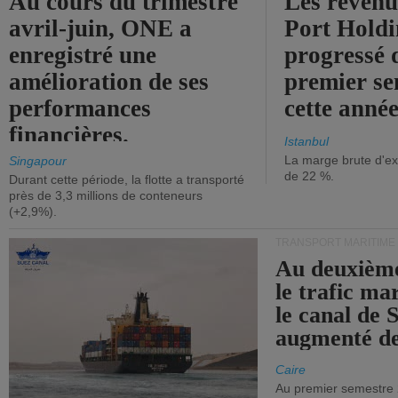
Au cours du trimestre
Les revenu
avril-juin, ONE a
Port Holdi
enregistré une
progressé 
amélioration de ses
premier se
performances
cette année
financières.
Istanbul
La marge brute d'ex
Singapour
de 22 %.
Durant cette période, la flotte a transporté
près de 3,3 millions de conteneurs
(+2,9%).
TRANSPORT MARITIME
Au deuxième
le trafic ma
le canal de 
augmenté de
Caire
Au premier semestre 