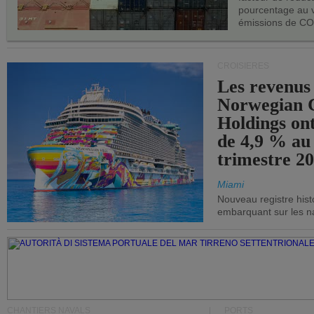
pourcentage au 
émissions de CO
CROISIÈRES
Les revenus
Norwegian C
Holdings on
de 4,9 % au
trimestre 20
Miami
Nouveau registre his
embarquant sur les nav
CHANTIERS NAVALS
PORTS