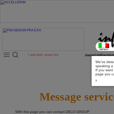
7 août 2026 - Année XXX
Journal indépendant
We've detec
speaking a 
If you want
page you ca
x
Message servic
With this page you can contact
DELO GROUP
.