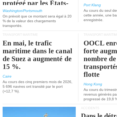
protégé par les États-
Port Klang
Unis.
Au cours du seul de
Washington/Portsmouth
cette année, une ba
On prévoit que ce montant sera égal à 20
enregistrée.
% de la valeur des chargements
transportés.
TRANSPORT MARITIME
TRANSPORT MARITIM
En mai, le trafic
OOCL enre
maritime dans le canal
forte augm
de Suez a augmenté de
nombre de
15 %.
transporté
flotte
Caire
Au cours des cinq premiers mois de 2026,
Hong Kong
5 696 navires ont transité par le port
Au cours du trimestre
(+12,7 %).
revenus générés par 
progressé de 19,8 
ACCIDENTS
Dans le détr