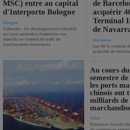
MSC) entre au capital
de Barcelo
d'Interporto Bologne
acquérir 
Terminal 
Bologne
de Navarr
Caliandro : Un développement industriel
qui nous permettra d'atteindre nos
objectifs en matière de trafic de
Barcelone
marchandises ferroviaires.
Les 60 % restants du
propriété de Hutchis
PORTS
Au cours du
semestre de 
les ports ma
chinois ont t
milliards de
marchandise
Pékin
Nouveaux records hist
de conteneurs semestri