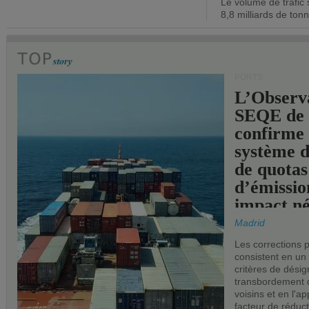
Le volume de trafic 
opérationn
8,8 milliards de ton
PORTS
L’Observ
SEQE de 
confirme 
système 
de quotas
d’émissio
impact né
les ports 
Madrid
Les corrections 
consistent en un
critères de désig
transbordement 
voisins et en l'ap
facteur de réduc