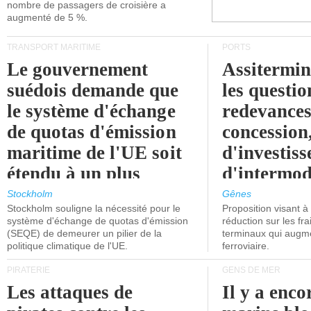
nombre de passagers de croisière a
augmenté de 5 %.
TRANSPORT MARITIME
PORTS
Le gouvernement
Assitermin
suédois demande que
les questio
le système d'échange
redevances
de quotas d'émission
concession
maritime de l'UE soit
d'investiss
étendu à un plus
d'intermod
grand nombre de
l'attention
Stockholm
Gênes
Stockholm souligne la nécessité pour le
Proposition visant 
navires.
politiciens.
système d'échange de quotas d'émission
réduction sur les fr
(SEQE) de demeurer un pilier de la
terminaux qui augmen
politique climatique de l'UE.
ferroviaire.
PIRATERIE
GENS DE MER
Les attaques de
Il y a enco