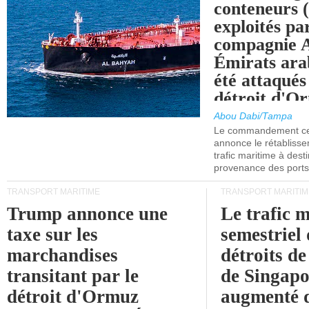
conteneurs
exploités pa
compagnie
Émirats ara
été attaqués
détroit d'O
Abou Dabi/Tampa
Le commandement cen
annonce le rétabliss
trafic maritime à dest
provenance des ports 
TRANSPORT MARITIME
TRANSPORT MARITIM
Trump annonce une
Le trafic 
taxe sur les
semestriel 
marchandises
détroits d
transitant par le
de Singapo
détroit d'Ormuz
augmenté 