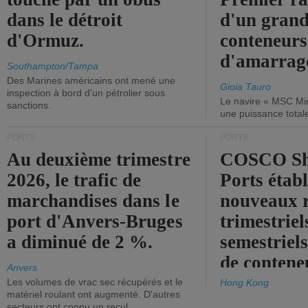
dans le détroit
d'un grand
d'Ormuz.
conteneurs
d'amarrage
Southampton/Tampa
Des Marines américains ont mené une
Gioia Tauro
inspection à bord d'un pétrolier sous
Le navire « MSC Mir
sanctions.
une puissance total
PORTS
PORTS
Au deuxième trimestre
COSCO Sh
2026, le trafic de
Ports établ
marchandises dans le
nouveaux 
port d'Anvers-Bruges
trimestriel
a diminué de 2 %.
semestriels
de contene
Anvers
Les volumes de vrac sec récupérés et le
Hong Kong
matériel roulant ont augmenté. D'autres
secteurs ont connu un recul.