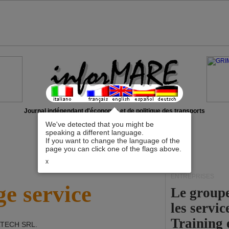
Journal indépendant d'économie et de politique des transports
We've detected that you might be
speaking a different language.
If you want to change the language of the
page you can click one of the flags above.
x
ENTREPRISES
e service
Le group
les servi
Training 
LTECH SRL
.