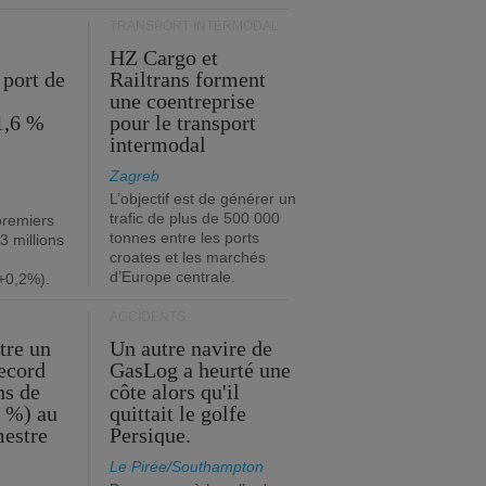
TRANSPORT INTERMODAL
HZ Cargo et
 port de
Railtrans forment
une coentreprise
1,6 %
pour le transport
intermodal
Zagreb
L’objectif est de générer un
trafic de plus de 500 000
premiers
tonnes entre les ports
3 millions
croates et les marchés
d’Europe centrale.
+0,2%).
ACCIDENTS
tre un
Un autre navire de
record
GasLog a heurté une
ns de
côte alors qu'il
2 %) au
quittait le golfe
mestre
Persique.
Le Pirée/Southampton