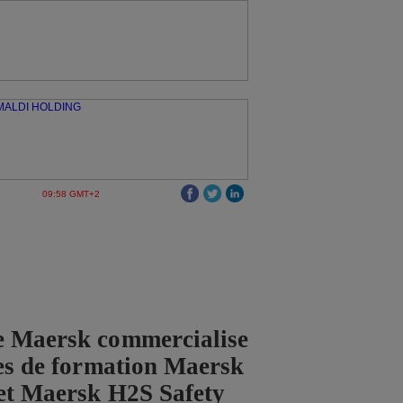
09:58 GMT+2
e Maersk commercialise
ces de formation Maersk
et Maersk H2S Safety