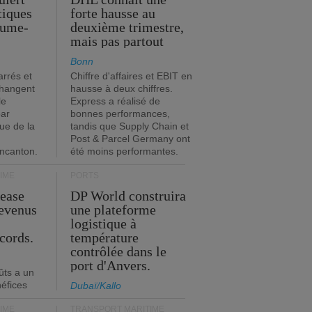
stiques
forte hausse au
ume-
deuxième trimestre,
mais pas partout
Bonn
rrés et
Chiffre d'affaires et EBIT en
changent
hausse à deux chiffres.
le
Express a réalisé de
par
bonnes performances,
que de la
tandis que Supply Chain et
Post & Parcel Germany ont
incanton.
été moins performantes.
IME
PORTS
Lease
DP World construira
revenus
une plateforme
t
logistique à
cords.
température
contrôlée dans le
port d'Anvers.
ûts a un
néfices
Dubaï/Kallo
IME
TRANSPORT MARITIME