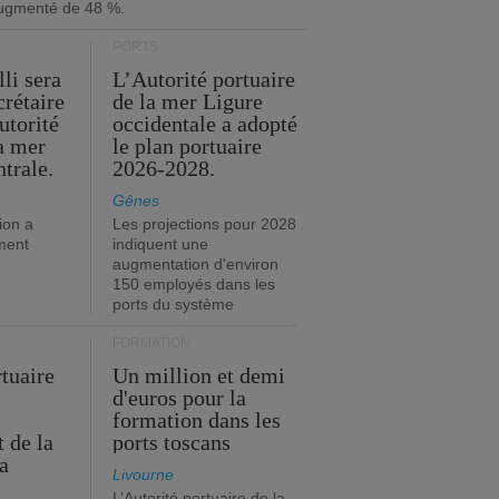
ugmenté de 48 %.
PORTS
li sera
L’Autorité portuaire
crétaire
de la mer Ligure
utorité
occidentale a adopté
la mer
le plan portuaire
trale.
2026-2028.
Gênes
ion a
Les projections pour 2028
ment
indiquent une
augmentation d'environ
150 employés dans les
ports du système
FORMATION
rtuaire
Un million et demi
d'euros pour la
formation dans les
 de la
ports toscans
a
Livourne
L’Autorité portuaire de la