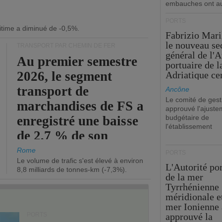
embauches ont a
PORTS
itime a diminué de -0,5%.
Fabrizio Maril
le nouveau se
TRANSPORT PAR CHEMIN DE FER
général de l'A
Au premier semestre
portuaire de 
2026, le segment
Adriatique cen
transport de
Ancône
Le comité de gest
marchandises de FS a
approuvé l'ajuste
enregistré une baisse
budgétaire de
l'établissement
de 2,7 % de son
chiffre d'affaires
Rome
PORTS
Le volume de trafic s'est élevé à environ
opérationnel.
L'Autorité po
8,8 milliards de tonnes-km (-7,3%).
de la mer
Tyrrhénienne
méridionale et
mer Ionienne 
PORTS
approuvé la