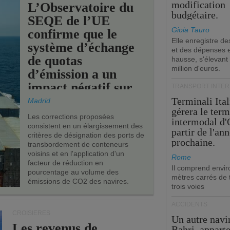
modification
L’Observatoire du
budgétaire.
SEQE de l’UE
Gioia Tauro
confirme que le
Elle enregistre de
système d’échange
et des dépenses 
de quotas
hausse, s'élevant
million d'euros.
d’émission a un
impact négatif sur
TRANSPORT INTE
les ports de l’UE.
Terminali Ital
Madrid
gérera le term
Les corrections proposées
intermodal d'
consistent en un élargissement des
partir de l'an
critères de désignation des ports de
prochaine.
transbordement de conteneurs
voisins et en l'application d'un
Rome
facteur de réduction en
Il comprend envir
pourcentage au volume des
mètres carrés de t
émissions de CO2 des navires.
trois voies
ACCIDENTS
CROISIÈRES
Un autre navi
Les revenus de
Bahri, appart