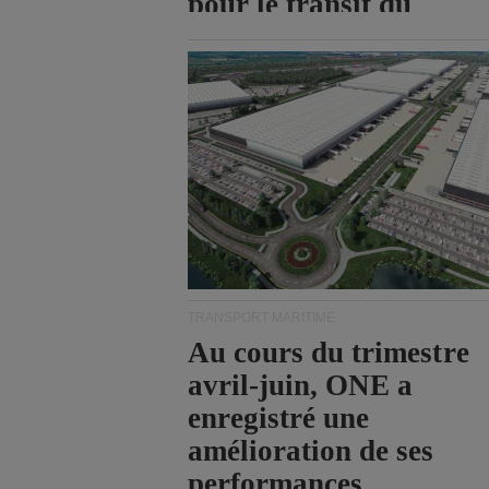
pour le transit du
détroit d'Ormuz.
TRANSPORT MARITIME
Au cours du trimestre
avril-juin, ONE a
enregistré une
amélioration de ses
performances