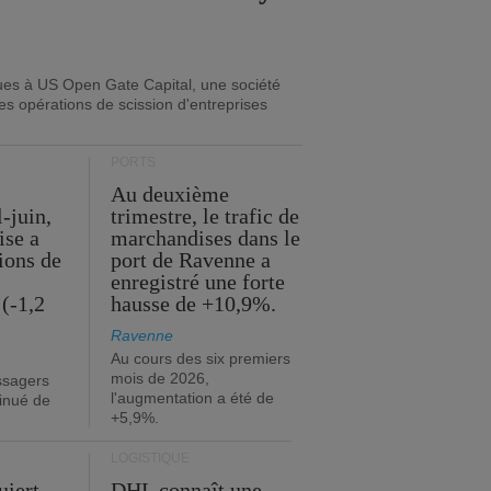
ues à US Open Gate Capital, une société
es opérations de scission d'entreprises
PORTS
Au deuxième
l-juin,
trimestre, le trafic de
ise a
marchandises dans le
lions de
port de Ravenne a
enregistré une forte
(-1,2
hausse de +10,9%.
Ravenne
Au cours des six premiers
mois de 2026,
ssagers
l'augmentation a été de
minué de
+5,9%.
LOGISTIQUE
uiert
DHL connaît une