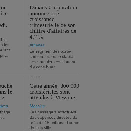
 un
Danaos Corporation
vice
annonce une
s
croissance
edi.
trimestrielle de son
chiffre d'affaires de
4,7 %.
chia-
a les
Athènes
eliant
Le segment des porte-
jaïa.
conteneurs reste stable.
Les vraquiers continuent
d'y contribuer.
PORTS
ouché
Cette année, 800 000
ans le
croisiéristes sont
uz
attendus à Messine.
dres
Messine
ipage
Les passagers effectuent
ru.
des dépenses directes de
près de 16 millions d'euros
dans la ville.