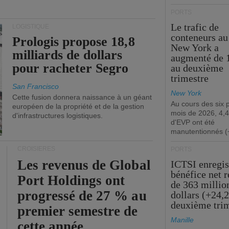
PORTS
Le trafic de
LOGISTIQUE
conteneurs au
Prologis propose 18,8
New York a
milliards de dollars
augmenté de 
pour racheter Segro
au deuxième
trimestre
San Francisco
New York
Cette fusion donnera naissance à un géant
Au cours des six 
européen de la propriété et de la gestion
mois de 2026, 4,4
d'infrastructures logistiques.
d'EVP ont été
manutentionnés (
CROISIÈRES
PORTS
Les revenus de Global
ICTSI enregis
bénéfice net 
Port Holdings ont
de 363 millio
progressé de 27 % au
dollars (+24,
deuxième tri
premier semestre de
Manille
cette année.