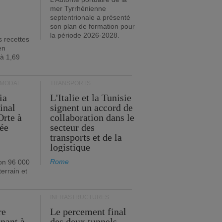
mer Tyrrhénienne
septentrionale a présenté
son plan de formation pour
la période 2026-2028.
s recettes
en
 à 1,69
RMODAL
TRANSPORTS
ia
L'Italie et la Tunisie
inal
signent un accord de
Orte à
collaboration dans le
née
secteur des
transports et de la
logistique
Rome
on 96 000
errain et
INFRASTRUCTURES
re
Le percement final
enant à
des deux tunnels