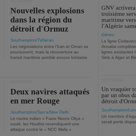
ACCIDENTS
GNV activera
Nouvelles explosions
troisième ser
dans la région du
maritime ver
l'Algérie sam
détroit d'Ormuz
Gênes
Southampton/Téhéran
La ligne Civitavec
Les négociations entre l'Iran et Oman se
Annaba compléter
poursuivent, mais la réouverture au
lignes existantes r
transit maritime semble encore lointaine.
Sète à Alger et Bé
ACCIDENTS
ACCIDENTS
Un vraquier t
Deux navires attaqués
par un obus d
en mer Rouge
détroit d'Orm
Southampton/Lon
Southampton/San'a/New Delhi
Un membre d'équ
Le navire indien « Faize Noore Oliya »
serait porté dispa
coulé, les Houthis revendiquent une
attaque contre le « NCC Wafa »