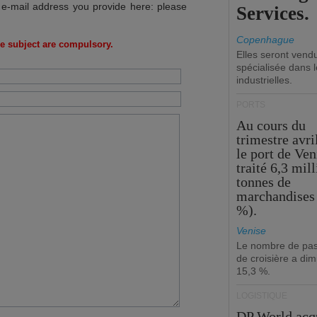
 e-mail address you provide here: please
Services.
Copenhague
e subject are compulsory.
Elles seront vend
spécialisée dans l
industrielles.
PORTS
Au cours du
trimestre avri
le port de Ven
traité 6,3 mil
tonnes de
marchandises 
%).
Venise
Le nombre de pa
de croisière a di
15,3 %.
LOGISTIQUE
DP World acq