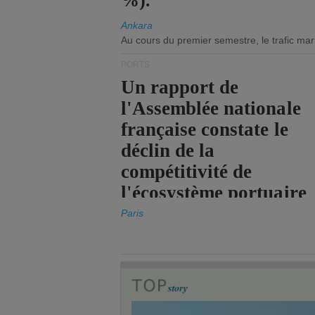
%).
Ankara
Au cours du premier semestre, le trafic mar
PORTS
Un rapport de
l'Assemblée nationale
française constate le
déclin de la
compétitivité de
l'écosystème portuaire
de l'État.
Paris