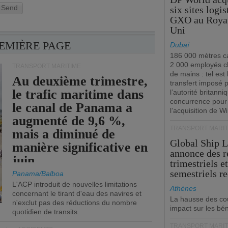
Send
six sites logi
GXO au Roya
Uni
REMIÈRE PAGE
Dubaï
186 000 mètres ca
2 000 employés 
TRANSPORT MARITIME
de mains : tel est 
Au deuxième trimestre,
transfert imposé 
le trafic maritime dans
l’autorité britanni
concurrence pour
le canal de Panama a
l’acquisition de W
augmenté de 9,6 %,
TRANSPORT MARIT
mais a diminué de
Global Ship 
manière significative en
annonce des 
juin.
trimestriels e
semestriels re
Panama/Balboa
L'ACP introduit de nouvelles limitations
Athènes
concernant le tirant d'eau des navires et
La hausse des co
n'exclut pas des réductions du nombre
impact sur les bé
quotidien de transits.
TRANSPORT MARIT